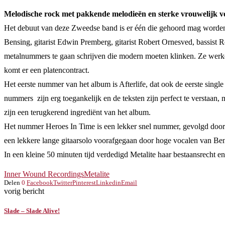
M
elodische rock met pakkende melodieën en sterke vrouwelijk v
Het debuut van deze Zweedse band is er één die gehoord mag worden. 
Bensing, gitarist Edwin Premberg, gitarist Robert Ornesved, bassis
metalnummers te gaan schrijven die modern moeten klinken. Ze werke
komt er een platencontract.
Het eerste nummer van het album is Afterlife, dat ook de eerste sin
nummers zijn erg toegankelijk en de teksten zijn perfect te verstaan,
zijn een terugkerend ingrediënt van het album.
Het nummer Heroes In Time is een lekker snel nummer, gevolgd door P
een lekkere lange gitaarsolo voorafgegaan door hoge vocalen van Be
In een kleine 50 minuten tijd verdedigd Metalite haar bestaansrecht en 
Inner Wound Recordings
Metalite
Delen
0
Facebook
Twitter
Pinterest
Linkedin
Email
vorig bericht
Slade – Slade Alive!