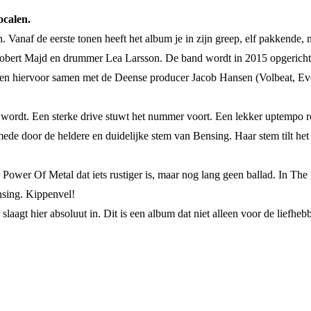
ocalen.
Vanaf de eerste tonen heeft het album je in zijn greep, elf pakkende
t Robert Majd en drummer Lea Larsson. De band wordt in 2015 opgericht
n hiervoor samen met de Deense producer Jacob Hansen (Volbeat, Ever
gle wordt. Een sterke drive stuwt het nummer voort. Een lekker uptemp
 mede door de heldere en duidelijke stem van Bensing. Haar stem tilt het
ower Of Metal dat iets rustiger is, maar nog lang geen ballad. In The
nsing. Kippenvel!
slaagt hier absoluut in. Dit is een album dat niet alleen voor de liefhe