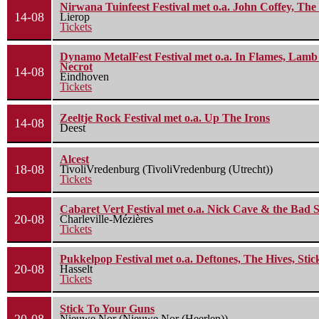
Nirwana Tuinfeest Festival met o.a. John Coffey, Th
14-08
Lierop
Tickets
Dynamo MetalFest Festival met o.a. In Flames, Lamb O
Necrot
14-08
Eindhoven
Tickets
Zeeltje Rock Festival met o.a. Up The Irons
14-08
Deest
Alcest
18-08
TivoliVredenburg (TivoliVredenburg (Utrecht))
Tickets
Cabaret Vert Festival met o.a. Nick Cave & the Bad S
20-08
Charleville-Mézières
Tickets
Pukkelpop Festival met o.a. Deftones, The Hives, Sti
20-08
Hasselt
Tickets
Stick To Your Guns
Nieuwe Nor (Nieuwe Nor (Heerlen))