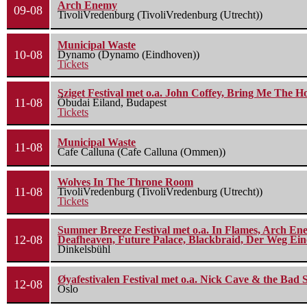
Arch Enemy
09-08
TivoliVredenburg (TivoliVredenburg (Utrecht))
Municipal Waste
10-08
Dynamo (Dynamo (Eindhoven))
Tickets
Sziget Festival met o.a. John Coffey, Bring Me The H
11-08
Óbudai Eiland, Budapest
Tickets
Municipal Waste
11-08
Cafe Calluna (Cafe Calluna (Ommen))
Wolves In The Throne Room
11-08
TivoliVredenburg (TivoliVredenburg (Utrecht))
Tickets
Summer Breeze Festival met o.a. In Flames, Arch Ene
12-08
Deafheaven, Future Palace, Blackbraid, Der Weg Eine
Dinkelsbühl
Øyafestivalen Festival met o.a. Nick Cave & the Bad 
12-08
Oslo