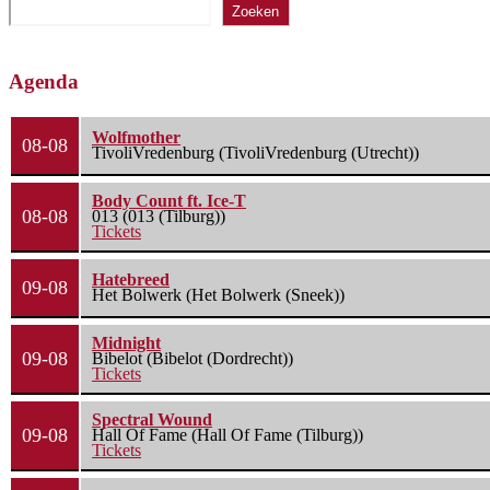
Zoeken
Agenda
Wolfmother
08-08
TivoliVredenburg (TivoliVredenburg (Utrecht))
Body Count ft. Ice-T
08-08
013 (013 (Tilburg))
Tickets
Hatebreed
09-08
Het Bolwerk (Het Bolwerk (Sneek))
Midnight
09-08
Bibelot (Bibelot (Dordrecht))
Tickets
Spectral Wound
09-08
Hall Of Fame (Hall Of Fame (Tilburg))
Tickets