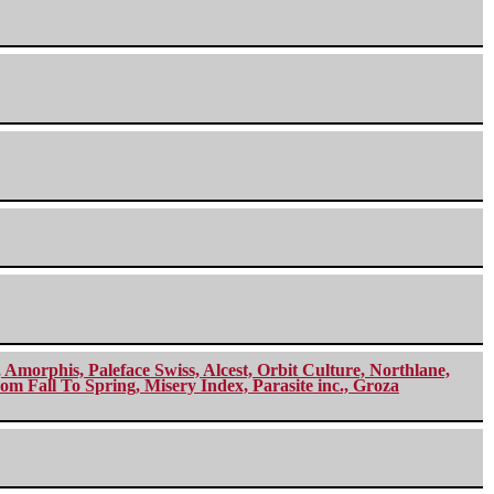
morphis, Paleface Swiss, Alcest, Orbit Culture, Northlane,
m Fall To Spring, Misery Index, Parasite inc., Groza