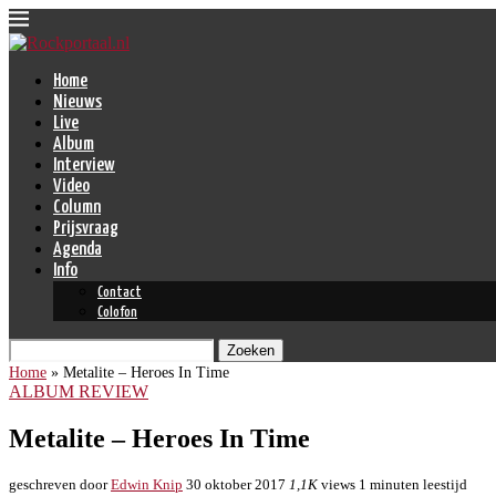
Home
Nieuws
Live
Album
Interview
Video
Column
Prijsvraag
Agenda
Info
Contact
Colofon
Zoeken
Home
»
Metalite – Heroes In Time
ALBUM REVIEW
Metalite – Heroes In Time
geschreven door
Edwin Knip
30 oktober 2017
1,1K
views
1 minuten leestijd