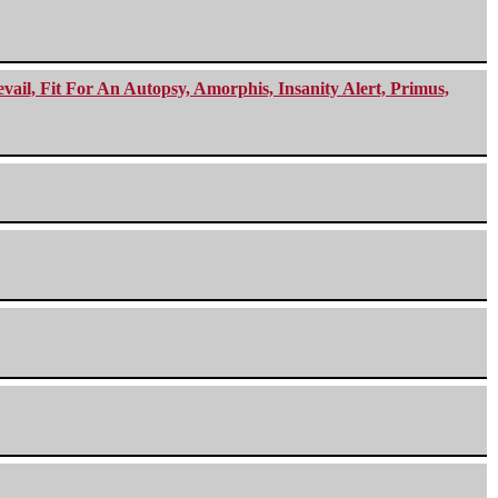
ail, Fit For An Autopsy, Amorphis, Insanity Alert, Primus,