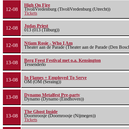
High On Fire
12-08
TivoliVredenburg (TivoliVredenburg (Utrecht))
Tickets
Judas Priest
12-08
013 (013 (Tilburg))
Ntjam Rosie - Who I Am
12-08
Theater aan de Parade (Theater aan de Parade (Den Bosc
Berg Feest Festival met o.a. Kensington
13-08
Tessenderlo
In Flames + Employed To Serve
13-08
OM (OM (Seraing))
Dynamo Metalfest Pre-party
13-08
Dynamo (Dynamo (Eindhoven))
The Ghost Inside
13-08
Doornroosje (Doornroosje (Nijmegen))
Tickets