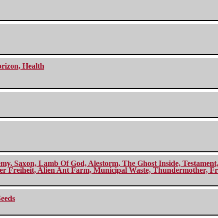
orizon, Health
my, Saxon, Lamb Of God, Alestorm, The Ghost Inside, Testament, A
r Freiheit, Alien Ant Farm, Municipal Waste, Thundermother, Fro
Seeds