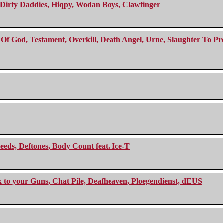
e Dirty Daddies, Hiqpy, Wodan Boys, Clawfinger
f God, Testament, Overkill, Death Angel, Urne, Slaughter To Prev
eeds, Deftones, Body Count feat. Ice-T
ck to your Guns, Chat Pile, Deafheaven, Ploegendienst, dEUS