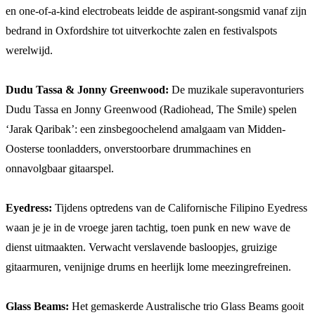
en one-of-a-kind electrobeats leidde de aspirant-songsmid vanaf zijn
bedrand in Oxfordshire tot uitverkochte zalen en festivalspots
werelwijd.
Dudu Tassa & Jonny Greenwood:
De muzikale superavonturiers
Dudu Tassa en Jonny Greenwood (Radiohead, The Smile) spelen
‘Jarak Qaribak’: een zinsbegoochelend amalgaam van Midden-
Oosterse toonladders, onverstoorbare drummachines en
onnavolgbaar gitaarspel.
Eyedress:
Tijdens optredens van de Californische Filipino Eyedress
waan je je in de vroege jaren tachtig, toen punk en new wave de
dienst uitmaakten. Verwacht verslavende basloopjes, gruizige
gitaarmuren, venijnige drums en heerlijk lome meezingrefreinen.
Glass Beams:
Het gemaskerde Australische trio Glass Beams gooit