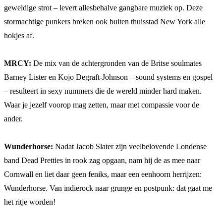
geweldige strot – levert allesbehalve gangbare muziek op. Deze
stormachtige punkers breken ook buiten thuisstad New York alle
hokjes af.
MRCY:
De mix van de achtergronden van de Britse soulmates
Barney Lister en Kojo Degraft-Johnson – sound systems en gospel
– resulteert in sexy nummers die de wereld minder hard maken.
Waar je jezelf voorop mag zetten, maar met compassie voor de
ander.
Wunderhorse:
Nadat Jacob Slater zijn veelbelovende Londense
band Dead Pretties in rook zag opgaan, nam hij de as mee naar
Cornwall en liet daar geen feniks, maar een eenhoorn herrijzen:
Wunderhorse. Van indierock naar grunge en postpunk: dat gaat me
het ritje worden!