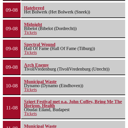
Hatebreed
09-08
Het Bolwerk (Het Bolwerk (Sneek))
Midnight
09-08
Bibelot (Bibelot (Dordrecht))
Tickets
Spectral Wound
09-08
Hall Of Fame (Hall Of Fame (Tilburg))
Tickets
Arch Enemy
09-08
TivoliVredenburg (TivoliVredenburg (Utrecht))
Municipal Waste
10-08
Dynamo (Dynamo (Eindhoven))
Tickets
Sziget Festival met o.a. John Coffey, Bring Me The
Horizon, Health
11-08
Óbudai Eiland, Budapest
Tickets
Municipal Waste