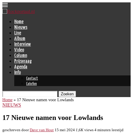
Home
Nieuws
Live
Album
Interview
Video
Column
Prijsvraag
Agenda
Info
Contact
Colofon
Zoeken
Home
»
17 Nieuwe namen voor Lowlands
NIEUWS
17 Nieuwe namen voor Lowlands
geschreven door
Dave van Hout
15 mei 2024
1,6K
views
4 minuten leestijd