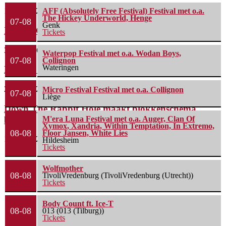
11 juni 2026
AFF (Absolutely Free Festival) Festival met o.a.
The Hickey Underworld, Henge
07-08
Genk
Instant Crowdfundingshow voor Labasheeda
Tickets
3 juni 2026
Waterpop Festival met o.a. Wodan Boys,
07-08
Collignon
Wateringen
Bospop maakt blokkenschema bekend
27 mei 2026
Micro Festival Festival met o.a. Collignon
07-08
Liège
Down The Rabbit Hole maakt blokkenschema
bekend
M'era Luna Festival met o.a. Auger, Clan Of
Xymox, Xandria, Within Temptation, In Extremo,
08-08
Floor Jansen, White Lies
18 mei 2026
Hildesheim
Tickets
Wolfmother
08-08
TivoliVredenburg (TivoliVredenburg (Utrecht))
Tickets
Body Count ft. Ice-T
08-08
013 (013 (Tilburg))
Tickets