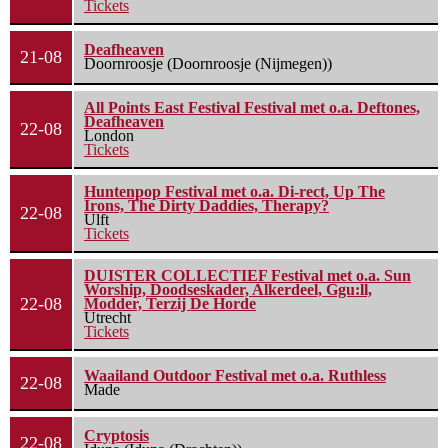
Tickets
Deafheaven
21-08
Doornroosje (Doornroosje (Nijmegen))
All Points East Festival Festival met o.a. Deftones,
Deafheaven
22-08
London
Tickets
Huntenpop Festival met o.a. Di-rect, Up The
Irons, The Dirty Daddies, Therapy?
22-08
Ulft
Tickets
DUISTER COLLECTIEF Festival met o.a. Sun
Worship, Doodseskader, Alkerdeel, Ggu:ll,
22-08
Modder, Terzij De Horde
Utrecht
Tickets
Waailand Outdoor Festival met o.a. Ruthless
22-08
Made
Cryptosis
22-08