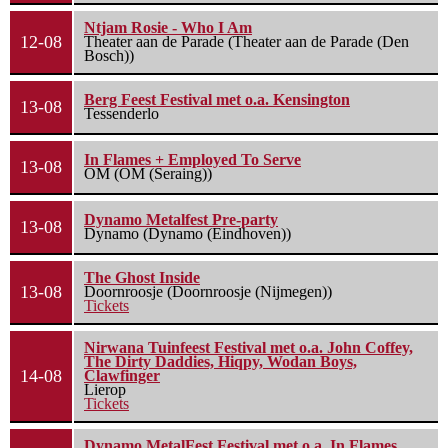
Ntjam Rosie - Who I Am
12-08
Theater aan de Parade (Theater aan de Parade (Den
Bosch))
Berg Feest Festival met o.a. Kensington
13-08
Tessenderlo
In Flames + Employed To Serve
13-08
OM (OM (Seraing))
Dynamo Metalfest Pre-party
13-08
Dynamo (Dynamo (Eindhoven))
The Ghost Inside
13-08
Doornroosje (Doornroosje (Nijmegen))
Tickets
Nirwana Tuinfeest Festival met o.a. John Coffey,
The Dirty Daddies, Hiqpy, Wodan Boys,
14-08
Clawfinger
Lierop
Tickets
Dynamo MetalFest Festival met o.a. In Flames,