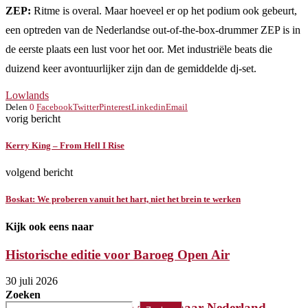
ZEP:
Ritme is overal. Maar hoeveel er op het podium ook gebeurt,
een optreden van de Nederlandse out-of-the-box-drummer ZEP is in
de eerste plaats een lust voor het oor. Met industriële beats die
duizend keer avontuurlijker zijn dan de gemiddelde dj-set.
Lowlands
Delen
0
Facebook
Twitter
Pinterest
Linkedin
Email
vorig bericht
Kerry King – From Hell I Rise
volgend bericht
Boskat: We proberen vanuit het hart, niet het brein te werken
Kijk ook eens naar
Historische editie voor Baroeg Open Air
30 juli 2026
Zoeken
Killer komt met laatste album naar Nederland