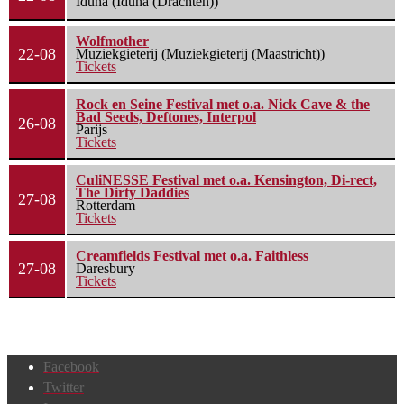
Iduna (Iduna (Drachten))
Wolfmother
22-08
Muziekgieterij (Muziekgieterij (Maastricht))
Tickets
Rock en Seine Festival met o.a. Nick Cave & the
Bad Seeds, Deftones, Interpol
26-08
Parijs
Tickets
CuliNESSE Festival met o.a. Kensington, Di-rect,
The Dirty Daddies
27-08
Rotterdam
Tickets
Creamfields Festival met o.a. Faithless
27-08
Daresbury
Tickets
Facebook
Twitter