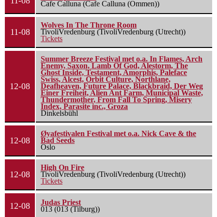
11-08
Cafe Calluna (Cafe Calluna (Ommen))
Wolves In The Throne Room
11-08
TivoliVredenburg (TivoliVredenburg (Utrecht))
Tickets
Summer Breeze Festival met o.a. In Flames, Arch
Enemy, Saxon, Lamb Of God, Alestorm, The
Ghost Inside, Testament, Amorphis, Paleface
Swiss, Alcest, Orbit Culture, Northlane,
12-08
Deafheaven, Future Palace, Blackbraid, Der Weg
Einer Freiheit, Alien Ant Farm, Municipal Waste,
Thundermother, From Fall To Spring, Misery
Index, Parasite inc., Groza
Dinkelsbühl
Øyafestivalen Festival met o.a. Nick Cave & the
12-08
Bad Seeds
Oslo
High On Fire
12-08
TivoliVredenburg (TivoliVredenburg (Utrecht))
Tickets
Judas Priest
12-08
013 (013 (Tilburg))