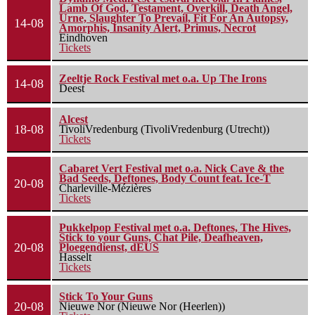
Lamb Of God, Testament, Overkill, Death Angel,
Urne, Slaughter To Prevail, Fit For An Autopsy,
14-08
Amorphis, Insanity Alert, Primus, Necrot
Eindhoven
Tickets
Zeeltje Rock Festival met o.a. Up The Irons
14-08
Deest
Alcest
18-08
TivoliVredenburg (TivoliVredenburg (Utrecht))
Tickets
Cabaret Vert Festival met o.a. Nick Cave & the
Bad Seeds, Deftones, Body Count feat. Ice-T
20-08
Charleville-Mézières
Tickets
Pukkelpop Festival met o.a. Deftones, The Hives,
Stick to your Guns, Chat Pile, Deafheaven,
20-08
Ploegendienst, dEUS
Hasselt
Tickets
Stick To Your Guns
20-08
Nieuwe Nor (Nieuwe Nor (Heerlen))