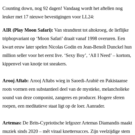
Counting down, nog 92 dagen! Vandaag wordt het aftellen nog
leuker met 17 nieuwe bevestigingen voor LL24:
AIR (Play Moon Safari):
Van strandtent tot altokroeg, de lieflijke
triphopvariant op ‘Moon Safari’ draait vanaf 1998 overuren. Een
kwart eeuw later spelen Nicolas Godin en Jean-Benoît Dunckel hun
million seller voor het eerst live. ‘Sexy Boy’, ‘All I Need’ – kortom,
kippenvel van knotje tot sneakers.
Arooj Aftab:
Arooj Aftabs wieg in Saoedi-Arabië en Pakistaanse
roots vormen een substantieel deel van de mystieke, melancholieke
sound van deze componist, zangeres en producer. Hogere sferen
roepen, een meditatieve staat ligt op de loer. Aanrader.
Artemas:
De Brits-Cypriotische lefgozer Artemas Diamandis maakt
muziek sinds 2020 – mét viraal knettersucces. Zijn veelzijdige stem