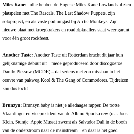
Miles Kane:
Jullie hebben de Engelse Miles Kane Lowlands al zien
platspelen met The Rascals, The Last Shadow Puppets, zijn
soloproject, en als vaste podiumgast bij Arctic Monkeys. Zijn
nieuwe plaat met kroegkrakers en roadtripknallers staat weer garant
voor één groot rockfeest.
Another Taste:
Another Taste uit Rotterdam bracht dit jaar hun
gelijknamige debuut uit – mede geproduceerd door discogoeroe
Danilo Plessow (MCDE) – dat serieus niet zou misstaan in het
oeuvre van pakweg Kool & The Gang of Commodores. Tijdreizen
kan dus toch!
Brunzyn:
Brunzyn baby is niet je alledaagse rapper. De trotse
Vlaardinger en vicepresident van de Albino Sports-crew (o.a. Joost
Klein, Stuntje, Appie Mussa) zwemt als Salvador Dalí in de booth
van de onderstroom naar de mainstream – en daar is het goed