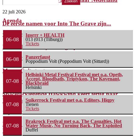
Zoeken
22 juli 2026
Agenda
De eerste namen voor Into The Grave zijn...
2 juli 2026
Igorrr + HEALTH
06-08
013 (013 (Tilburg))
Tickets
FleXanT – Bloody Photographer
Panzerfaust
19 juni 2026
06-08
Poppodium Volt (Poppodium Volt (Sittard))
MagnaCult stopt
Hellsinki Metal Festival Festival met o.a. Opeth,
Accept, Bloodbath, Triptykon, The Kovenant,
07-08
13 juni 2026
Blackbraid
Helsinki
Spacerocklegende Hawkwind keert terug naar
Nederland met nieuw...
Suikerrock Festival met o.a. Editors, Hiqpy
07-08
Tienen
Tickets
13 juni 2026
Brakrock Festival met o.a. The Casualties, Hot
Line-up compleet: Cân Bardd, Illumishade en Leah
07-08
Water Music, No Turning Back, The Exploited
Duffel
Rye...