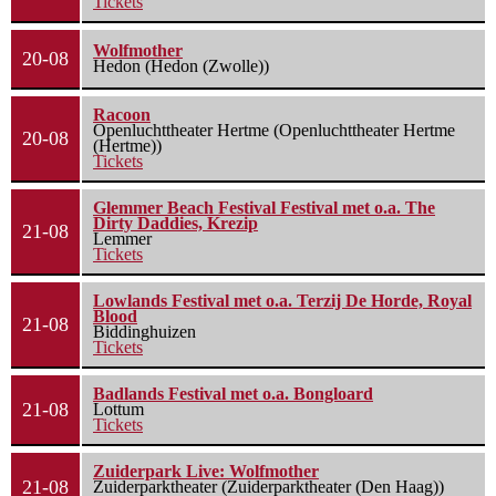
Tickets
Wolfmother
20-08
Hedon (Hedon (Zwolle))
Racoon
Openluchttheater Hertme (Openluchttheater Hertme
20-08
(Hertme))
Tickets
Glemmer Beach Festival Festival met o.a. The
Dirty Daddies, Krezip
21-08
Lemmer
Tickets
Lowlands Festival met o.a. Terzij De Horde, Royal
Blood
21-08
Biddinghuizen
Tickets
Badlands Festival met o.a. Bongloard
21-08
Lottum
Tickets
Zuiderpark Live: Wolfmother
21-08
Zuiderparktheater (Zuiderparktheater (Den Haag))