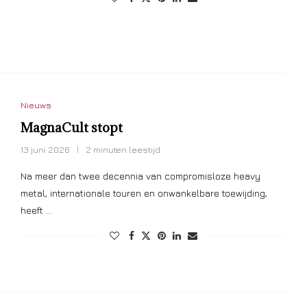
Nieuws
MagnaCult stopt
13 juni 2026
2 minuten leestijd
Na meer dan twee decennia van compromisloze heavy
metal, internationale touren en onwankelbare toewijding,
heeft …