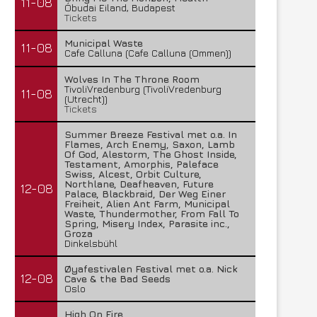
11-08
Óbudai Eiland, Budapest
Tickets
Municipal Waste
11-08
Cafe Calluna (Cafe Calluna (Ommen))
Wolves In The Throne Room
TivoliVredenburg (TivoliVredenburg
11-08
(Utrecht))
Tickets
Summer Breeze Festival met o.a. In
Flames, Arch Enemy, Saxon, Lamb
Of God, Alestorm, The Ghost Inside,
Testament, Amorphis, Paleface
Swiss, Alcest, Orbit Culture,
Northlane, Deafheaven, Future
12-08
Palace, Blackbraid, Der Weg Einer
Freiheit, Alien Ant Farm, Municipal
Waste, Thundermother, From Fall To
Spring, Misery Index, Parasite inc.,
Groza
Dinkelsbühl
Øyafestivalen Festival met o.a. Nick
12-08
Cave & the Bad Seeds
Oslo
High On Fire