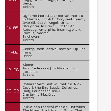
Lierop
Tickets
Dynamo MetalFest Festival met o.a.
In Flames, Lamb Of God, Testament,
Overkill, Death Angel, Urne,
Slaughter To Prevail, Fit For An
14-08
Autopsy, Amorphis, Insanity Alert,
Primus, Necrot
Eindhoven
Tickets
Zeeltje Rock Festival met o.a. Up The
14-08
Irons
Deest
Alcest
TivoliVredenburg (TivoliVredenburg
18-08
(Utrecht))
Tickets
Cabaret Vert Festival met o.a. Nick
Cave & the Bad Seeds, Deftones,
20-08
Body Count feat. Ice-T
Charleville-Mézières
Tickets
Pukkelpop Festival met o.a. Deftones,
The Hives, Stick to your Guns, Chat