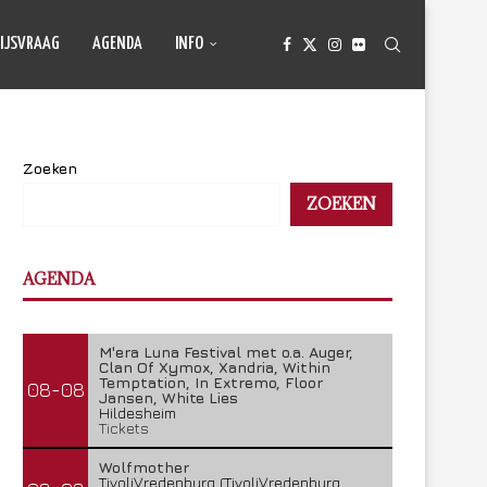
IJSVRAAG
AGENDA
INFO
Zoeken
ZOEKEN
AGENDA
M'era Luna Festival met o.a. Auger,
Clan Of Xymox, Xandria, Within
Temptation, In Extremo, Floor
08-08
Jansen, White Lies
Hildesheim
Tickets
Wolfmother
TivoliVredenburg (TivoliVredenburg