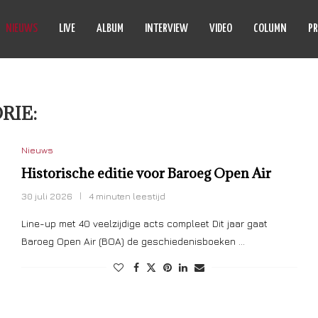
NIEUWS
LIVE
ALBUM
INTERVIEW
VIDEO
COLUMN
PR
RIE:
NIEUWS
Nieuws
Historische editie voor Baroeg Open Air
30 juli 2026
4 minuten leestijd
Line-up met 40 veelzijdige acts compleet Dit jaar gaat
Baroeg Open Air (BOA) de geschiedenisboeken …