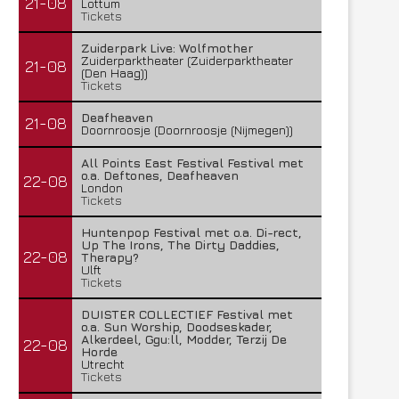
21-08
Lottum
Tickets
Zuiderpark Live: Wolfmother
Zuiderparktheater (Zuiderparktheater
21-08
(Den Haag))
Tickets
Deafheaven
21-08
Doornroosje (Doornroosje (Nijmegen))
All Points East Festival Festival met
o.a. Deftones, Deafheaven
22-08
London
Tickets
Huntenpop Festival met o.a. Di-rect,
Up The Irons, The Dirty Daddies,
22-08
Therapy?
Ulft
Tickets
DUISTER COLLECTIEF Festival met
o.a. Sun Worship, Doodseskader,
Alkerdeel, Ggu:ll, Modder, Terzij De
22-08
Horde
Utrecht
Tickets