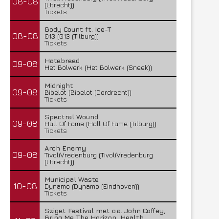
08-08
(Utrecht))
Tickets
Body Count ft. Ice-T
08-08
013 (013 (Tilburg))
Tickets
Hatebreed
09-08
Het Bolwerk (Het Bolwerk (Sneek))
Midnight
09-08
Bibelot (Bibelot (Dordrecht))
Tickets
Spectral Wound
09-08
Hall Of Fame (Hall Of Fame (Tilburg))
Tickets
Arch Enemy
09-08
TivoliVredenburg (TivoliVredenburg
(Utrecht))
Municipal Waste
10-08
Dynamo (Dynamo (Eindhoven))
Tickets
Sziget Festival met o.a. John Coffey,
Bring Me The Horizon, Health