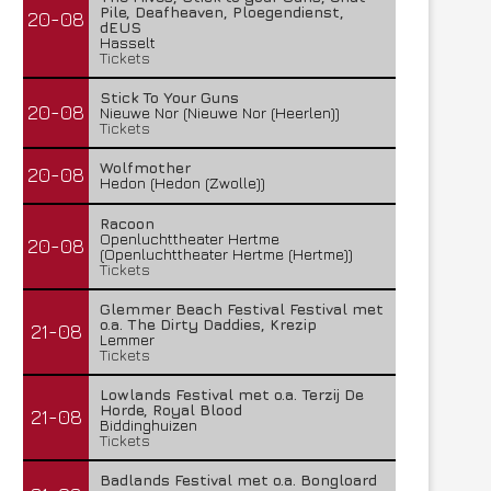
Pile, Deafheaven, Ploegendienst,
20-08
dEUS
Hasselt
Tickets
Stick To Your Guns
20-08
Nieuwe Nor (Nieuwe Nor (Heerlen))
Tickets
Wolfmother
20-08
Hedon (Hedon (Zwolle))
Racoon
Openluchttheater Hertme
20-08
(Openluchttheater Hertme (Hertme))
Tickets
Glemmer Beach Festival Festival met
o.a. The Dirty Daddies, Krezip
21-08
Lemmer
Tickets
Lowlands Festival met o.a. Terzij De
Horde, Royal Blood
21-08
Biddinghuizen
Tickets
Badlands Festival met o.a. Bongloard