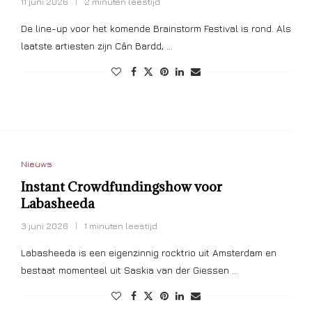
11 juni 2026
2 minuten leestijd
De line-up voor het komende Brainstorm Festival is rond. Als
laatste artiesten zijn Cân Bardd, …
Nieuws
Instant Crowdfundingshow voor
Labasheeda
3 juni 2026
1 minuten leestijd
Labasheeda is een eigenzinnig rocktrio uit Amsterdam en
bestaat momenteel uit Saskia van der Giessen …