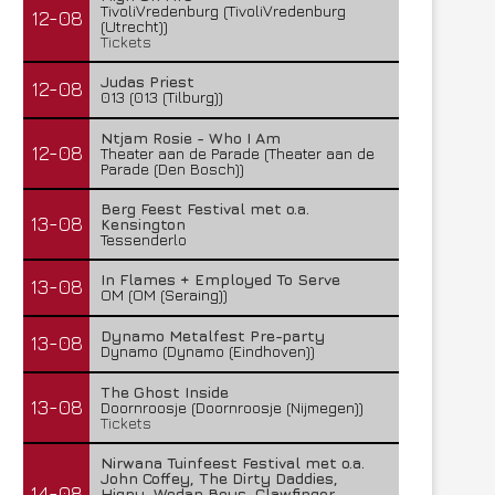
TivoliVredenburg (TivoliVredenburg
12-08
(Utrecht))
Tickets
Judas Priest
12-08
013 (013 (Tilburg))
Ntjam Rosie - Who I Am
12-08
Theater aan de Parade (Theater aan de
Parade (Den Bosch))
Berg Feest Festival met o.a.
13-08
Kensington
Tessenderlo
In Flames + Employed To Serve
13-08
OM (OM (Seraing))
Dynamo Metalfest Pre-party
13-08
Dynamo (Dynamo (Eindhoven))
The Ghost Inside
13-08
Doornroosje (Doornroosje (Nijmegen))
Tickets
Nirwana Tuinfeest Festival met o.a.
John Coffey, The Dirty Daddies,
14-08
Hiqpy, Wodan Boys, Clawfinger