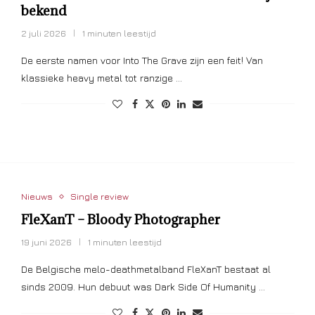
bekend
2 juli 2026
1 minuten leestijd
De eerste namen voor Into The Grave zijn een feit! Van
klassieke heavy metal tot ranzige …
Nieuws
Single review
FleXanT – Bloody Photographer
19 juni 2026
1 minuten leestijd
De Belgische melo-deathmetalband FleXanT bestaat al
sinds 2009. Hun debuut was Dark Side Of Humanity …