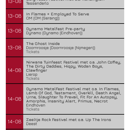
13-08
Tessenderlo
In Flames + Employed To Serve
13-08
OM (OM (Seraing))
Dynamo Metalfest Pre-party
13-08
Dynamo (Dynamo (Eindhoven))
The Ghost Inside
13-08
Doornroosje (Doornroosje (Nijmegen))
Tickets
Nirwana Tuinfeest Festival met o.a. John Coffey,
The Dirty Daddies, Hiqpy, Wodan Boys,
14-08
Clawfinger
Lierop
Tickets
Dynamo MetalFest Festival met o.a. In Flames,
Lamb Of God, Testament, Overkill, Death Angel,
Urne, Slaughter To Prevail, Fit For An Autopsy,
14-08
Amorphis, Insanity Alert, Primus, Necrot
Eindhoven
Tickets
Zeeltje Rock Festival met o.a. Up The Irons
14-08
Deest