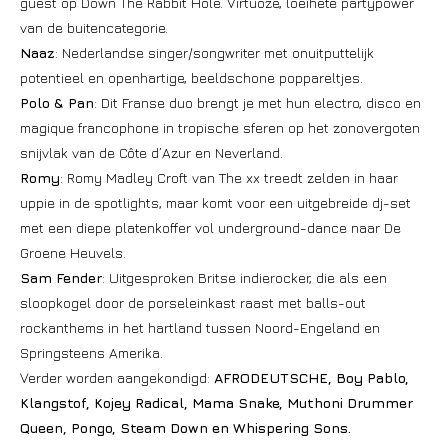
guest op Down The Rabbit Hole. Virtuoze, loeihete partypower
van de buitencategorie.
Naaz
: Nederlandse singer/songwriter met onuitputtelijk
potentieel en openhartige, beeldschone poppareltjes.
Polo & Pan
: Dit Franse duo brengt je met hun electro, disco en
magique francophone in tropische sferen op het zonovergoten
snijvlak van de Côte d’Azur en Neverland.
Romy
: Romy Madley Croft van The xx treedt zelden in haar
uppie in de spotlights, maar komt voor een uitgebreide dj-set
met een diepe platenkoffer vol underground-dance naar De
Groene Heuvels.
Sam Fender
: Uitgesproken Britse indierocker, die als een
sloopkogel door de porseleinkast raast met balls-out
rockanthems in het hartland tussen Noord-Engeland en
Springsteens Amerika.
Verder worden aangekondigd:
AFRODEUTSCHE, Boy Pablo,
Klangstof, Kojey Radical, Mama Snake, Muthoni Drummer
Queen, Pongo, Steam Down en Whispering Sons.