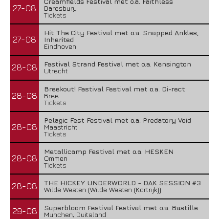
Creamfields Festival met o.a. Faithless
27-08
Daresbury
Tickets
Hit The City Festival met o.a. Snapped Ankles,
27-08
Inherited
Eindhoven
Festival Strand Festival met o.a. Kensington
28-08
Utrecht
Breekout! Festival Festival met o.a. Di-rect
28-08
Bree
Tickets
Pelagic Fest Festival met o.a. Predatory Void
28-08
Maastricht
Tickets
Metallicamp Festival met o.a. HESKEN
28-08
Ommen
Tickets
THE HICKEY UNDERWORLD - DAK SESSION #3
28-08
Wilde Westen (Wilde Westen (Kortrijk))
Superbloom Festival Festival met o.a. Bastille
29-08
Munchen, Duitsland