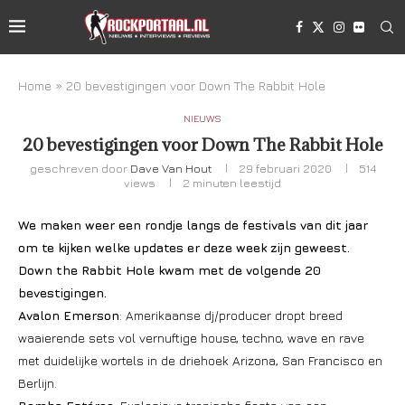
Home
»
20 bevestigingen voor Down The Rabbit Hole
NIEUWS
20 bevestigingen voor Down The Rabbit Hole
geschreven door
Dave Van Hout
29 februari 2020
514
views
2 minuten leestijd
We maken weer een rondje langs de festivals van dit jaar
om te kijken welke updates er deze week zijn geweest.
Down the Rabbit Hole kwam met de volgende 20
bevestigingen.
Avalon Emerson
: Amerikaanse dj/producer dropt breed
waaierende sets vol vernuftige house, techno, wave en rave
met duidelijke wortels in de driehoek Arizona, San Francisco en
Berlijn.