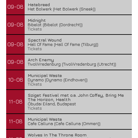
Hatebreed
09-08
Het Bolwerk (Het Bolwerk (Sneek))
Midnight
09-08
Bibelot (Bibelot (Dordrecht))
Tickets
Spectral Wound
09-08
Hall Of Fame (Hall Of Fame (Tilburg))
Tickets
Arch Enemy
09-08
TivoliVredenburg (TivoliVredenburg (Utrecht))
Municipal Waste
10-08
Dynamo (Dynamo (Eindhoven))
Tickets
Sziget Festival met o.a. John Coffey, Bring Me
The Horizon, Health
11-08
Óbudai Eiland, Budapest
Tickets
Municipal Waste
11-08
Cafe Calluna (Cafe Calluna (Ommen))
Wolves In The Throne Room