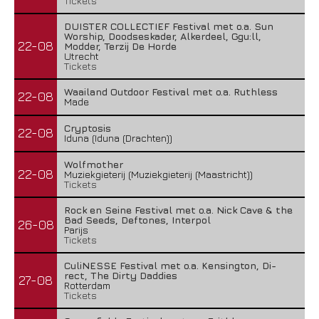
Tickets
DUISTER COLLECTIEF Festival met o.a. Sun
Worship, Doodseskader, Alkerdeel, Ggu:ll,
22-08
Modder, Terzij De Horde
Utrecht
Tickets
Waailand Outdoor Festival met o.a. Ruthless
22-08
Made
Cryptosis
22-08
Iduna (Iduna (Drachten))
Wolfmother
22-08
Muziekgieterij (Muziekgieterij (Maastricht))
Tickets
Rock en Seine Festival met o.a. Nick Cave & the
Bad Seeds, Deftones, Interpol
26-08
Parijs
Tickets
CuliNESSE Festival met o.a. Kensington, Di-
rect, The Dirty Daddies
27-08
Rotterdam
Tickets