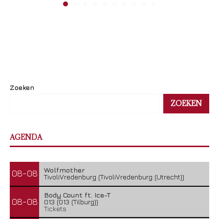
Zoeken
ZOEKEN
AGENDA
Wolfmother
08-08
TivoliVredenburg (TivoliVredenburg (Utrecht))
Body Count ft. Ice-T
08-08
013 (013 (Tilburg))
Tickets