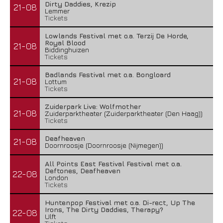
Dirty Daddies, Krezip
21-08
Lemmer
Tickets
Lowlands Festival met o.a. Terzij De Horde,
Royal Blood
21-08
Biddinghuizen
Tickets
Badlands Festival met o.a. Bongloard
21-08
Lottum
Tickets
Zuiderpark Live: Wolfmother
21-08
Zuiderparktheater (Zuiderparktheater (Den Haag))
Tickets
Deafheaven
21-08
Doornroosje (Doornroosje (Nijmegen))
All Points East Festival Festival met o.a.
Deftones, Deafheaven
22-08
London
Tickets
Huntenpop Festival met o.a. Di-rect, Up The
Irons, The Dirty Daddies, Therapy?
22-08
Ulft