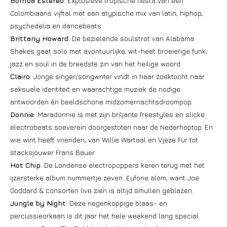
Bomba Estéreo
: Explosieve tropische fiesta van een
Colombiaans vijftal met een atypische mix van latin, hiphop,
psychedelia en dancebeats.
Brittany Howard
: De bezielende soulstrot van Alabama
Shakes gaat solo met avontuurlijke, wit-heet broeierige funk,
jazz en soul in de breedste zin van het heilige woord.
Clairo
: Jonge singer/songwriter vindt in haar zoektocht naar
seksuele identiteit en waarachtige muziek de nodige
antwoorden én beeldschone midzomernachtsdroompop.
Donnie
: Maradonnie is met zijn briljante freestyles en slicke
electrobeats soeverein doorgestoten naar de Nederhoptop. En
wie wint heeft vrienden, van Willie Wartaal en Vjeze Fur tot
stacksjouwer Frans Bauer.
Hot Chip
: De Londense electropoppers keren terug met het
ijzersterke album nummertje zeven. Euforie alom, want Joe
Goddard & consorten live zien is altijd smullen geblazen.
Jungle by Night
: Deze negenkoppige blaas- en
percussieorkaan is dit jaar het hele weekend lang special