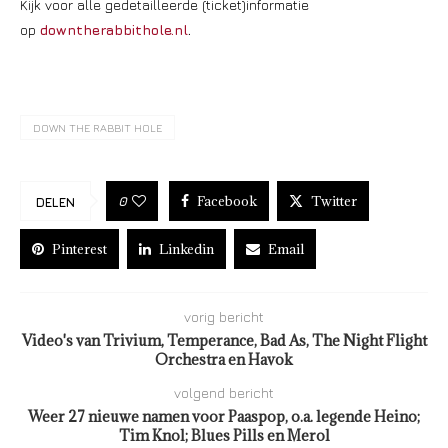
Kijk voor alle gedetailleerde (ticket)informatie
op
downtherabbithole.nl
.
DOWN THE RABBIT HOLE
Facebook
Twitter
0
DELEN
Pinterest
Linkedin
Email
vorig bericht
Video's van Trivium, Temperance, Bad As, The Night Flight
Orchestra en Havok
volgend bericht
Weer 27 nieuwe namen voor Paaspop, o.a. legende Heino;
Tim Knol; Blues Pills en Merol