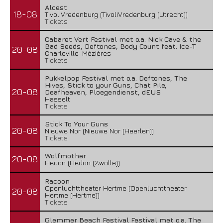
Alcest
18-08
TivoliVredenburg (TivoliVredenburg (Utrecht))
Tickets
Cabaret Vert Festival met o.a. Nick Cave & the
Bad Seeds, Deftones, Body Count feat. Ice-T
20-08
Charleville-Mézières
Tickets
Pukkelpop Festival met o.a. Deftones, The
Hives, Stick to your Guns, Chat Pile,
20-08
Deafheaven, Ploegendienst, dEUS
Hasselt
Tickets
Stick To Your Guns
20-08
Nieuwe Nor (Nieuwe Nor (Heerlen))
Tickets
Wolfmother
20-08
Hedon (Hedon (Zwolle))
Racoon
Openluchttheater Hertme (Openluchttheater
20-08
Hertme (Hertme))
Tickets
Glemmer Beach Festival Festival met o.a. The