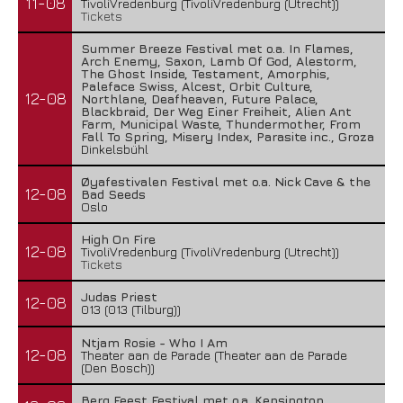
11-08
TivoliVredenburg (TivoliVredenburg (Utrecht))
Tickets
Summer Breeze Festival met o.a. In Flames,
Arch Enemy, Saxon, Lamb Of God, Alestorm,
The Ghost Inside, Testament, Amorphis,
Paleface Swiss, Alcest, Orbit Culture,
12-08
Northlane, Deafheaven, Future Palace,
Blackbraid, Der Weg Einer Freiheit, Alien Ant
Farm, Municipal Waste, Thundermother, From
Fall To Spring, Misery Index, Parasite inc., Groza
Dinkelsbühl
Øyafestivalen Festival met o.a. Nick Cave & the
12-08
Bad Seeds
Oslo
High On Fire
12-08
TivoliVredenburg (TivoliVredenburg (Utrecht))
Tickets
Judas Priest
12-08
013 (013 (Tilburg))
Ntjam Rosie - Who I Am
12-08
Theater aan de Parade (Theater aan de Parade
(Den Bosch))
Berg Feest Festival met o.a. Kensington