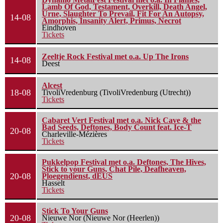
Lamb Of God, Testament, Overkill, Death Angel,
Urne, Slaughter To Prevail, Fit For An Autopsy,
14-08
Amorphis, Insanity Alert, Primus, Necrot
Eindhoven
Tickets
Zeeltje Rock Festival met o.a. Up The Irons
14-08
Deest
Alcest
18-08
TivoliVredenburg (TivoliVredenburg (Utrecht))
Tickets
Cabaret Vert Festival met o.a. Nick Cave & the
Bad Seeds, Deftones, Body Count feat. Ice-T
20-08
Charleville-Mézières
Tickets
Pukkelpop Festival met o.a. Deftones, The Hives,
Stick to your Guns, Chat Pile, Deafheaven,
20-08
Ploegendienst, dEUS
Hasselt
Tickets
Stick To Your Guns
20-08
Nieuwe Nor (Nieuwe Nor (Heerlen))