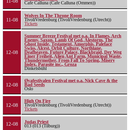
11-08
Cafe Calluna (Cafe Calluna (Ommen))
Wolves In The Throne Room
11-08
TivoliVredenburg (TivoliVredenburg (Utrecht))
Tickets
Summer Breeze Festival met o.a. In Flames, Arch
Enemy, Saxon, Lamb Of God, Alestorm, The
Ghost Inside, Testament, Amorphis, Paleface
Swiss, Alcest, Orbit Culture, Northlane,
12-08
Deafheaven, Future Palace, Blackbraid, Der Weg
Einer Freiheit, Alien Ant Farm, Municipal Waste,
Thundermother, From Fall To Spring, Misery
Index, Parasite inc., Groza
Dinkelsbühl
Øyafestivalen Festival met o.a. Nick Cave & the
12-08
Bad Seeds
Oslo
High On Fire
12-08
TivoliVredenburg (TivoliVredenburg (Utrecht))
Tickets
Judas Priest
12-08
013 (013 (Tilburg))