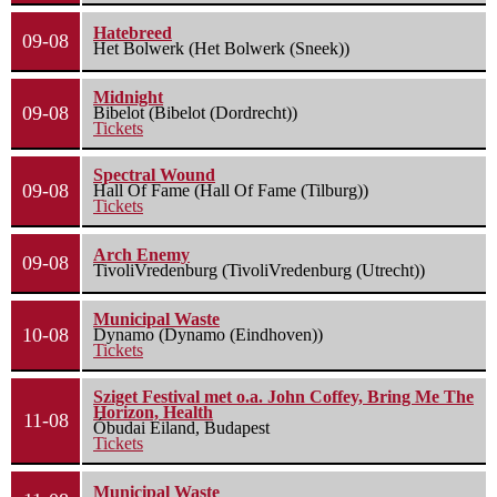
Hatebreed
09-08
Het Bolwerk (Het Bolwerk (Sneek))
Midnight
09-08
Bibelot (Bibelot (Dordrecht))
Tickets
Spectral Wound
09-08
Hall Of Fame (Hall Of Fame (Tilburg))
Tickets
Arch Enemy
09-08
TivoliVredenburg (TivoliVredenburg (Utrecht))
Municipal Waste
10-08
Dynamo (Dynamo (Eindhoven))
Tickets
Sziget Festival met o.a. John Coffey, Bring Me The
Horizon, Health
11-08
Óbudai Eiland, Budapest
Tickets
Municipal Waste