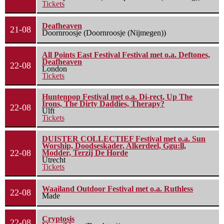
Tickets
Deafheaven
21-08
Doornroosje (Doornroosje (Nijmegen))
All Points East Festival Festival met o.a. Deftones,
Deafheaven
22-08
London
Tickets
Huntenpop Festival met o.a. Di-rect, Up The
Irons, The Dirty Daddies, Therapy?
22-08
Ulft
Tickets
DUISTER COLLECTIEF Festival met o.a. Sun
Worship, Doodseskader, Alkerdeel, Ggu:ll,
22-08
Modder, Terzij De Horde
Utrecht
Tickets
Waailand Outdoor Festival met o.a. Ruthless
22-08
Made
Cryptosis
22-08