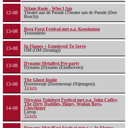
Ntjam Rosie - Who I Am
12-08
Theater aan de Parade (Theater aan de Parade (Den
Bosch))
Berg Feest Festival met o.a. Kensington
13-08
Tessenderlo
In Flames + Employed To Serve
13-08
OM (OM (Seraing))
Dynamo Metalfest Pre-party
13-08
Dynamo (Dynamo (Eindhoven))
The Ghost Inside
13-08
Doornroosje (Doornroosje (Nijmegen))
Tickets
Nirwana Tuinfeest Festival met o.a. John Coffey,
The Dirty Daddies, Hiqpy, Wodan Boys,
14-08
Clawfinger
Lierop
Tickets
Dynamo MetalFest Festival met o.a. In Flames,