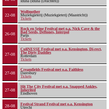
Iduna (Iduna (Drachten))
Wolfmother
22-08
Muziekgieterij (Muziekgieterij (Maastricht))
Tickets
Rock en Seine Festival met o.a. Nick Cave & the
Bad Seeds, Deftones, Interpol
26-08
Parijs
Tickets
CuliNESSE Festival met o.a. Kensington, Di-rect,
The Dirty Daddies
27-08
Rotterdam
Tickets
Creamfields Festival met o.a. Faithless
27-08
Daresbury
Tickets
Hit The City Festival met o.a. Snapped Ankles,
27-08
Inherited
Eindhoven
Festival Strand Festival met o.a. Kensington
28-08
Utrecht