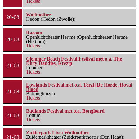
Tickets
Wolfmother
20-08
Hedon (Hedon (Zwolle))
Racoon
Openluchttheater Hertme (Openluchttheater Hertme
20-08
(Hertme))
Tickets
Glemmer Beach Festival Festival met o.a. The
Dirty Daddies, Krezip
21-08
Lemmer
Tickets
Lowlands Festival met o.a. Terzij De Horde, Royal
Blood
21-08
Biddinghuizen
Tickets
Badlands Festival met o.a. Bongloard
21-08
Lottum
Tickets
Zuiderpark Live: Wolfmother
21-08
Zuiderparktheater (Zuiderparktheater (Den Haag))