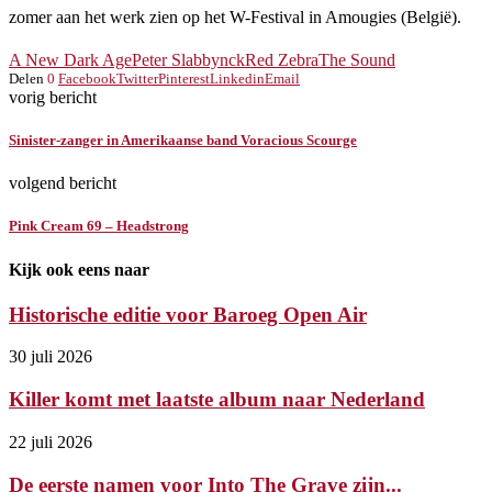
zomer aan het werk zien op het W-Festival in Amougies (België).
A New Dark Age
Peter Slabbynck
Red Zebra
The Sound
Delen
0
Facebook
Twitter
Pinterest
Linkedin
Email
vorig bericht
Sinister-zanger in Amerikaanse band Voracious Scourge
volgend bericht
Pink Cream 69 – Headstrong
Kijk ook eens naar
Historische editie voor Baroeg Open Air
30 juli 2026
Killer komt met laatste album naar Nederland
22 juli 2026
De eerste namen voor Into The Grave zijn...