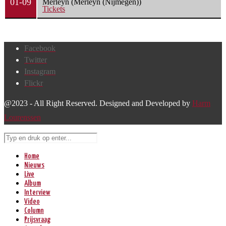
01-09
Merleyn (Merleyn (Nijmegen))
Tickets
Facebook
Twitter
Instagram
Flickr
@2023 - All Right Reserved. Designed and Developed by
Harm
Lourenssen
Home
Nieuws
Live
Album
Interview
Video
Column
Prijsvraag