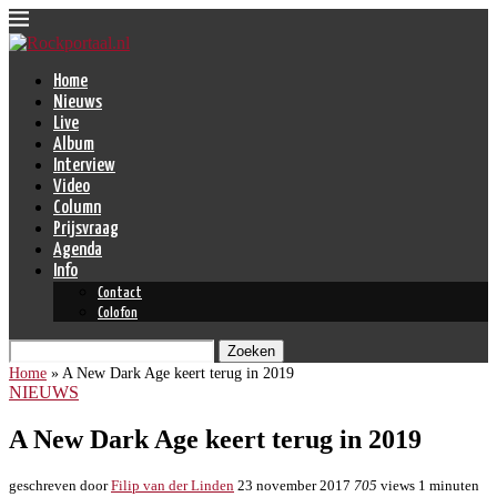
Home
Nieuws
Live
Album
Interview
Video
Column
Prijsvraag
Agenda
Info
Contact
Colofon
Zoeken
Home
»
A New Dark Age keert terug in 2019
NIEUWS
A New Dark Age keert terug in 2019
geschreven door
Filip van der Linden
23 november 2017
705
views
1 minuten