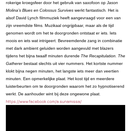
rokerige kroegsfeer door het gebruik van saxofoon op
Jason
Molina’s Blues en Colossus Survives
werkt fantastisch
.
Het is
alsof David Lynch filmmuziek heeft aangevraagd voor een van
zijn vreemdste films. Muzikaal ongrijpbaar, maar als de tijd
genomen wordt om het te doorgronden ontstaat er iets. Iets
moois en iets wat intrigeert. Bevreemdende zang in combinatie
met dark ambient geluiden worden aangevuld met blazers
tijdens het bijna twaalf minuten durende
The Recapitulation.
The
Gatherer
bestaat slechts uit vier nummers. Het kortste nummer
klokt bijna negen minuten, het langste iets meer dan veertien
minuten. Een opmerkelijke plaat. Het kost tijd en meerdere
luisterbeurten om te doorgronden waarom het zo hypnotiserend
werkt. De aanhouder wint bij deze ongewone plaat.
https://www.facebook.com/a.sunamissa/