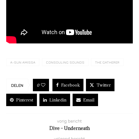
A-SUN AMISSA
CONSOULING SOUNDS
THE GATHERER
Facebook
Twitter
0
DELEN
Pinterest
Linkedin
Email
vorig bericht
Dive – Underneath
volgend bericht