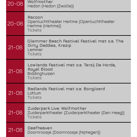
Wolfmother
20-08
Hedon (Hedon (Zwolle))
Racoon
Openluchttheater Hertme (Openluchttheater
20-08
Hertme (Hertme))
Tickets
Glemmer Beach Festival Festival met o.a. The
Dirty Daddies, Krezip
21-08
Lemmer
Tickets
Lowlands Festival met o.a. Terzij De Horde,
Royal Blood
21-08
Biddinghuizen
Tickets
Badlands Festival met o.a. Bongloard
21-08
Lottum
Tickets
Zuiderpark Live: Wolfmother
21-08
Zuiderparktheater (Zuiderparktheater (Den Haag))
Tickets
Deafheaven
21-08
Doornroosje (Doornroosje (Nijmegen))