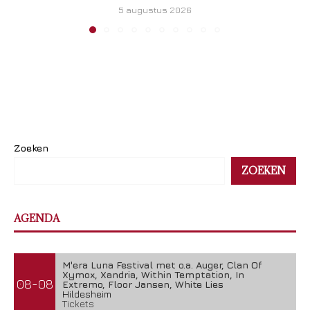
5 augustus 2026
Zoeken
ZOEKEN
AGENDA
M'era Luna Festival met o.a. Auger, Clan Of
Xymox, Xandria, Within Temptation, In
08-08
Extremo, Floor Jansen, White Lies
Hildesheim
Tickets