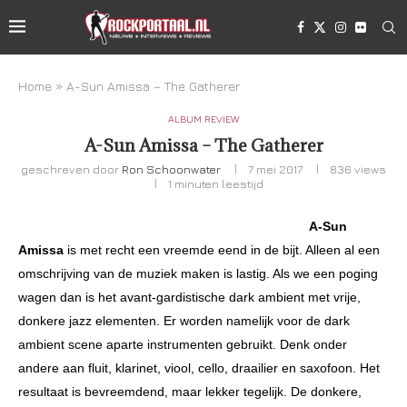
Home
»
A-Sun Amissa – The Gatherer
ALBUM REVIEW
A-Sun Amissa – The Gatherer
geschreven door
Ron Schoonwater
7 mei 2017
836
views
1 minuten leestijd
A-Sun
Amissa
is met
recht een vreemde eend in de bijt. Alleen al een
omschrijving van de muziek maken is lastig. Als we een poging
wagen dan is het avant-gardistische dark ambient met vrije,
donkere jazz elementen. Er worden namelijk voor de dark
ambient scene aparte instrumenten gebruikt. Denk onder
andere aan fluit, klarinet, viool, cello, draailier en saxofoon. Het
resultaat is bevreemdend, maar lekker tegelijk. De donkere,