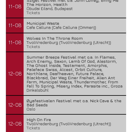
Sziget Festival met o.a. John Coffey, Bring Me
The Horizon, Health
11-08
Óbudai Eiland, Budapest
Tickets
Municipal Waste
11-08
Cafe Calluna (Cafe Calluna (Ommen))
Wolves In The Throne Room
11-08
TivoliVredenburg (TivoliVredenburg (Utrecht))
Tickets
Summer Breeze Festival met o.a. In Flames,
Arch Enemy, Saxon, Lamb Of God, Alestorm,
The Ghost Inside, Testament, Amorphis,
Paleface Swiss, Alcest, Orbit Culture,
12-08
Northlane, Deafheaven, Future Palace,
Blackbraid, Der Weg Einer Freiheit, Alien Ant
Farm, Municipal Waste, Thundermother, From
Fall To Spring, Misery Index, Parasite inc., Groza
Dinkelsbühl
Øyafestivalen Festival met o.a. Nick Cave & the
12-08
Bad Seeds
Oslo
High On Fire
12-08
TivoliVredenburg (TivoliVredenburg (Utrecht))
Tickets