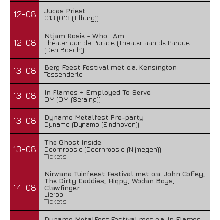
Judas Priest
12-08
013 (013 (Tilburg))
Ntjam Rosie - Who I Am
12-08
Theater aan de Parade (Theater aan de Parade
(Den Bosch))
Berg Feest Festival met o.a. Kensington
13-08
Tessenderlo
In Flames + Employed To Serve
13-08
OM (OM (Seraing))
Dynamo Metalfest Pre-party
13-08
Dynamo (Dynamo (Eindhoven))
The Ghost Inside
13-08
Doornroosje (Doornroosje (Nijmegen))
Tickets
Nirwana Tuinfeest Festival met o.a. John Coffey,
The Dirty Daddies, Hiqpy, Wodan Boys,
14-08
Clawfinger
Lierop
Tickets
Dynamo MetalFest Festival met o.a. In Flames,