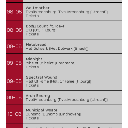
Wolfmother
08-08
TivoliVredenburg (TivoliVredenburg (Utrecht))
Tickets
Body Count ft. Ice-T
08-08
013 (013 (Tilburg))
Tickets
Hatebreed
09-08
Het Bolwerk (Het Bolwerk (Sneek))
Midnight
09-08
Bibelot (Bibelot (Dordrecht))
Tickets
Spectral Wound
09-08
Hall Of Fame (Hall Of Fame (Tilburg))
Tickets
Arch Enemy
09-08
TivoliVredenburg (TivoliVredenburg (Utrecht))
Municipal Waste
10-08
Dynamo (Dynamo (Eindhoven))
Tickets