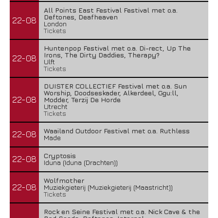
All Points East Festival Festival met o.a.
Deftones, Deafheaven
22-08
London
Tickets
Huntenpop Festival met o.a. Di-rect, Up The
Irons, The Dirty Daddies, Therapy?
22-08
Ulft
Tickets
DUISTER COLLECTIEF Festival met o.a. Sun
Worship, Doodseskader, Alkerdeel, Ggu:ll,
22-08
Modder, Terzij De Horde
Utrecht
Tickets
Waailand Outdoor Festival met o.a. Ruthless
22-08
Made
Cryptosis
22-08
Iduna (Iduna (Drachten))
Wolfmother
22-08
Muziekgieterij (Muziekgieterij (Maastricht))
Tickets
Rock en Seine Festival met o.a. Nick Cave & the