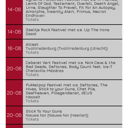
Lamb Of God, Testament, Overkill, Death Angel,
Urne, Slaughter To Prevail, Fit For An Autopsy,
14-08
Amorphis, Insanity Alert, Primus, Necrot
Eindhoven
Tickets
Zeeltje Rock Festival met o.a. Up The Irons
14-08
Deest
Alcest
18-08
TivoliVredenburg (TivoliVredenburg (Utrecht))
Tickets
Cabaret Vert Festival met o.a. Nick Cave & the
Bad Seeds, Deftones, Body Count feat. Ice-T
20-08
Charleville-Mézières
Tickets
Pukkelpop Festival met o.a. Deftones, The
Hives, Stick to your Guns, Chat Pile,
20-08
Deafheaven, Ploegendienst, dEUS
Hasselt
Tickets
Stick To Your Guns
20-08
Nieuwe Nor (Nieuwe Nor (Heerlen))
Tickets