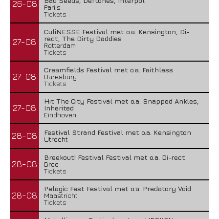
Bad Seeds, Deftones, Interpol
26-08
Parijs
Tickets
CuliNESSE Festival met o.a. Kensington, Di-
rect, The Dirty Daddies
27-08
Rotterdam
Tickets
Creamfields Festival met o.a. Faithless
27-08
Daresbury
Tickets
Hit The City Festival met o.a. Snapped Ankles,
27-08
Inherited
Eindhoven
Festival Strand Festival met o.a. Kensington
28-08
Utrecht
Breekout! Festival Festival met o.a. Di-rect
28-08
Bree
Tickets
Pelagic Fest Festival met o.a. Predatory Void
28-08
Maastricht
Tickets