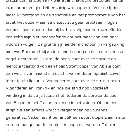
blackmetal. Er zitten flink wat Scandinavische black-elementen
in, maar net zo goed zit er zuinig wat pagan in. Voor de lyrics
moet ik voortgaan op de songtitels en het promopraatje van het
label. Het oude Vlaamse dialect zou geen probleem mogen
vormen, maar anders dan bij bv. het vorig jaar herrezen Kludde
kan zelfs mijn niet-ongeoefende oor niet meer dan een paar
woorden volgen. De grunts zijn eerder monotoon (in vergelijking
met wat Beernaert bij andere bands doet) en in de mix zitten ze
nogal ‘achteraan’. D’Oere (de hoer) gaat over de sociale en
mentale toestand van een hoer. Strontroaper Van Abjele gaat
dan weer over iemand die de shit van anderen opruimt, zowel
letterlijk als figuurlijk. Voorvaderen gaat over de strijd tussen
Vlaanderen en Frankrijk en hoe die strijd nog voortleeft
vandaag in de strijd tussen het Nederlands sprekende deel
van België en het Franssprekende in het zuiden. Of hoe een
strijd als een erfenis wordt overgedragen op volgende
generaties. Valkennacht behandelt een soort utopia waarin alle
eerdere aangehaalde problemen opgelost worden. Tot hier