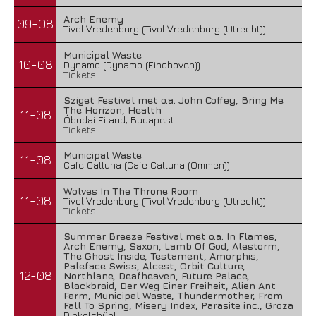
Arch Enemy
09-08
TivoliVredenburg (TivoliVredenburg (Utrecht))
Municipal Waste
10-08
Dynamo (Dynamo (Eindhoven))
Tickets
Sziget Festival met o.a. John Coffey, Bring Me
The Horizon, Health
11-08
Óbudai Eiland, Budapest
Tickets
Municipal Waste
11-08
Cafe Calluna (Cafe Calluna (Ommen))
Wolves In The Throne Room
11-08
TivoliVredenburg (TivoliVredenburg (Utrecht))
Tickets
Summer Breeze Festival met o.a. In Flames,
Arch Enemy, Saxon, Lamb Of God, Alestorm,
The Ghost Inside, Testament, Amorphis,
Paleface Swiss, Alcest, Orbit Culture,
12-08
Northlane, Deafheaven, Future Palace,
Blackbraid, Der Weg Einer Freiheit, Alien Ant
Farm, Municipal Waste, Thundermother, From
Fall To Spring, Misery Index, Parasite inc., Groza
Dinkelsbühl