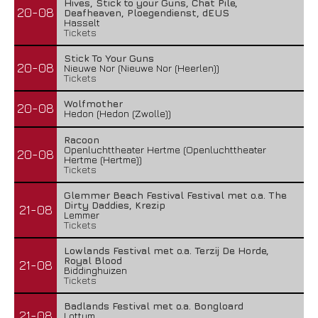
Hives, Stick to your Guns, Chat Pile,
20-08
Deafheaven, Ploegendienst, dEUS
Hasselt
Tickets
Stick To Your Guns
20-08
Nieuwe Nor (Nieuwe Nor (Heerlen))
Tickets
Wolfmother
20-08
Hedon (Hedon (Zwolle))
Racoon
Openluchttheater Hertme (Openluchttheater
20-08
Hertme (Hertme))
Tickets
Glemmer Beach Festival Festival met o.a. The
Dirty Daddies, Krezip
21-08
Lemmer
Tickets
Lowlands Festival met o.a. Terzij De Horde,
Royal Blood
21-08
Biddinghuizen
Tickets
Badlands Festival met o.a. Bongloard
21-08
Lottum