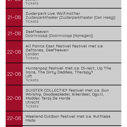
Tickets
Zuiderpark Live: Wolfmother
21-08
Zuiderparktheater (Zuiderparktheater (Den Haag))
Tickets
Deafheaven
21-08
Doornroosje (Doornroosje (Nijmegen))
All Points East Festival Festival met o.a.
Deftones, Deafheaven
22-08
London
Tickets
Huntenpop Festival met o.a. Di-rect, Up The
Irons, The Dirty Daddies, Therapy?
22-08
Ulft
Tickets
DUISTER COLLECTIEF Festival met o.a. Sun
Worship, Doodseskader, Alkerdeel, Ggu:ll,
22-08
Modder, Terzij De Horde
Utrecht
Tickets
Waailand Outdoor Festival met o.a. Ruthless
22-08
Made