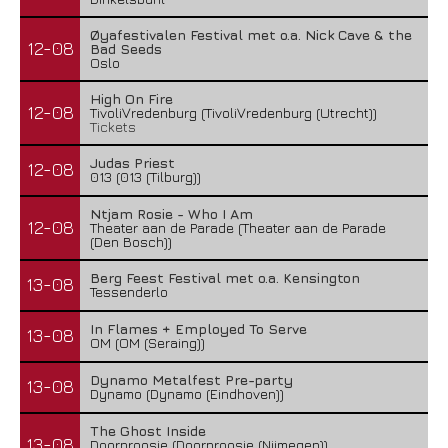
Øyafestivalen Festival met o.a. Nick Cave & the
12-08
Bad Seeds
Oslo
High On Fire
12-08
TivoliVredenburg (TivoliVredenburg (Utrecht))
Tickets
Judas Priest
12-08
013 (013 (Tilburg))
Ntjam Rosie - Who I Am
12-08
Theater aan de Parade (Theater aan de Parade
(Den Bosch))
Berg Feest Festival met o.a. Kensington
13-08
Tessenderlo
In Flames + Employed To Serve
13-08
OM (OM (Seraing))
Dynamo Metalfest Pre-party
13-08
Dynamo (Dynamo (Eindhoven))
The Ghost Inside
13-08
Doornroosje (Doornroosje (Nijmegen))