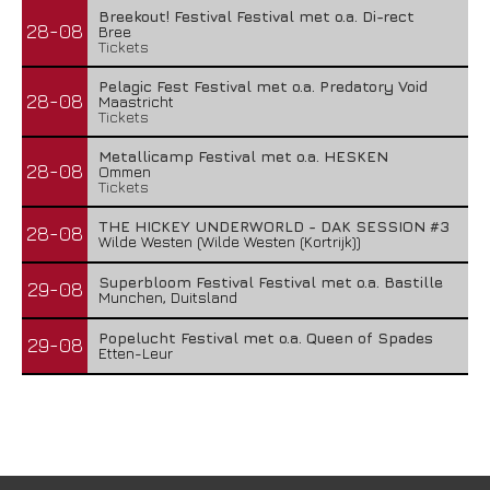
Breekout! Festival Festival met o.a. Di-rect
28-08
Bree
Tickets
Pelagic Fest Festival met o.a. Predatory Void
28-08
Maastricht
Tickets
Metallicamp Festival met o.a. HESKEN
28-08
Ommen
Tickets
THE HICKEY UNDERWORLD - DAK SESSION #3
28-08
Wilde Westen (Wilde Westen (Kortrijk))
Superbloom Festival Festival met o.a. Bastille
29-08
Munchen, Duitsland
Popelucht Festival met o.a. Queen of Spades
29-08
Etten-Leur