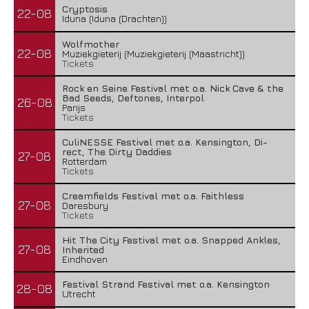
Cryptosis
22-08
Iduna (Iduna (Drachten))
Wolfmother
22-08
Muziekgieterij (Muziekgieterij (Maastricht))
Tickets
Rock en Seine Festival met o.a. Nick Cave & the
Bad Seeds, Deftones, Interpol
26-08
Parijs
Tickets
CuliNESSE Festival met o.a. Kensington, Di-
rect, The Dirty Daddies
27-08
Rotterdam
Tickets
Creamfields Festival met o.a. Faithless
27-08
Daresbury
Tickets
Hit The City Festival met o.a. Snapped Ankles,
27-08
Inherited
Eindhoven
Festival Strand Festival met o.a. Kensington
28-08
Utrecht