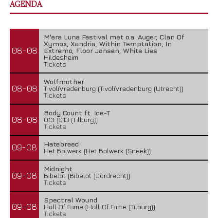
AGENDA
M'era Luna Festival met o.a. Auger, Clan Of
Xymox, Xandria, Within Temptation, In
08-08
Extremo, Floor Jansen, White Lies
Hildesheim
Tickets
Wolfmother
08-08
TivoliVredenburg (TivoliVredenburg (Utrecht))
Tickets
Body Count ft. Ice-T
08-08
013 (013 (Tilburg))
Tickets
Hatebreed
09-08
Het Bolwerk (Het Bolwerk (Sneek))
Midnight
09-08
Bibelot (Bibelot (Dordrecht))
Tickets
Spectral Wound
09-08
Hall Of Fame (Hall Of Fame (Tilburg))
Tickets