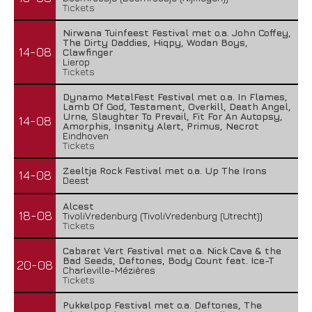
Tickets
Nirwana Tuinfeest Festival met o.a. John Coffey,
The Dirty Daddies, Hiqpy, Wodan Boys,
14-08
Clawfinger
Lierop
Tickets
Dynamo MetalFest Festival met o.a. In Flames,
Lamb Of God, Testament, Overkill, Death Angel,
Urne, Slaughter To Prevail, Fit For An Autopsy,
14-08
Amorphis, Insanity Alert, Primus, Necrot
Eindhoven
Tickets
Zeeltje Rock Festival met o.a. Up The Irons
14-08
Deest
Alcest
18-08
TivoliVredenburg (TivoliVredenburg (Utrecht))
Tickets
Cabaret Vert Festival met o.a. Nick Cave & the
Bad Seeds, Deftones, Body Count feat. Ice-T
20-08
Charleville-Mézières
Tickets
Pukkelpop Festival met o.a. Deftones, The