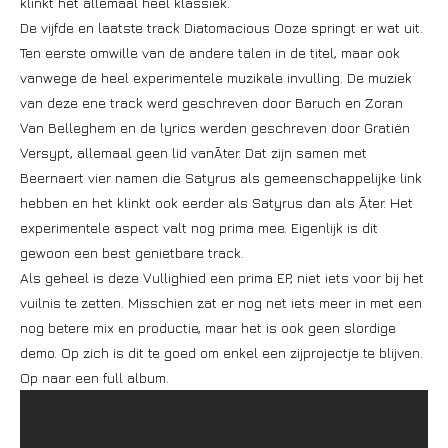
klinkt het allemaal heel klassiek.
De vijfde en laatste track Diatomacious Ooze springt er wat uit.
Ten eerste omwille van de andere talen in de titel, maar ook
vanwege de heel experimentele muzikale invulling. De muziek
van deze ene track werd geschreven door Baruch en Zoran
Van Belleghem en de lyrics werden geschreven door Gratiën
Versypt, allemaal geen lid vanĀter. Dat zijn samen met
Beernaert vier namen die Satyrus als gemeenschappelijke link
hebben en het klinkt ook eerder als Satyrus dan als Āter. Het
experimentele aspect valt nog prima mee. Eigenlijk is dit
gewoon een best genietbare track.
Als geheel is deze Vullighied een prima EP, niet iets voor bij het
vuilnis te zetten. Misschien zat er nog net iets meer in met een
nog betere mix en productie, maar het is ook geen slordige
demo. Op zich is dit te goed om enkel een zijprojectje te blijven.
Op naar een full album.