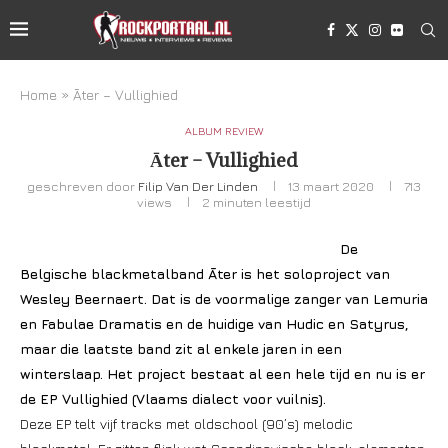
Home
»
Āter – Vullighied
ALBUM REVIEW
Āter – Vullighied
geschreven door
Filip Van Der Linden
13 maart 2020
713
views
2 minuten leestijd
De
Belgische blackmetalband Āter is het soloproject van
Wesley Beernaert. Dat is de voormalige zanger van Lemuria
en Fabulae Dramatis en de huidige van Hudic en Satyrus,
maar die laatste band zit al enkele jaren in een
winterslaap. Het project bestaat al een hele tijd en nu is er
de EP Vullighied (Vlaams dialect voor vuilnis).
Deze EP telt vijf tracks met oldschool (90’s) melodic