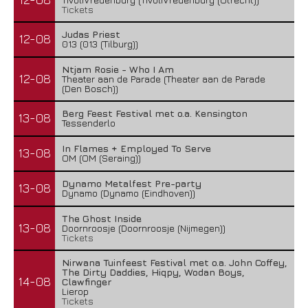
Tickets
Judas Priest
12-08
013 (013 (Tilburg))
Ntjam Rosie - Who I Am
12-08
Theater aan de Parade (Theater aan de Parade
(Den Bosch))
Berg Feest Festival met o.a. Kensington
13-08
Tessenderlo
In Flames + Employed To Serve
13-08
OM (OM (Seraing))
Dynamo Metalfest Pre-party
13-08
Dynamo (Dynamo (Eindhoven))
The Ghost Inside
13-08
Doornroosje (Doornroosje (Nijmegen))
Tickets
Nirwana Tuinfeest Festival met o.a. John Coffey,
The Dirty Daddies, Hiqpy, Wodan Boys,
14-08
Clawfinger
Lierop
Tickets