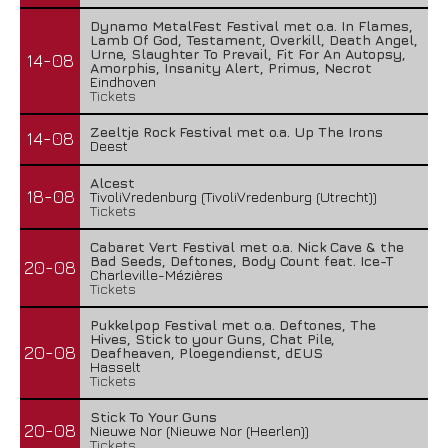
Dynamo MetalFest Festival met o.a. In Flames,
Lamb Of God, Testament, Overkill, Death Angel,
Urne, Slaughter To Prevail, Fit For An Autopsy,
14-08
Amorphis, Insanity Alert, Primus, Necrot
Eindhoven
Tickets
Zeeltje Rock Festival met o.a. Up The Irons
14-08
Deest
Alcest
18-08
TivoliVredenburg (TivoliVredenburg (Utrecht))
Tickets
Cabaret Vert Festival met o.a. Nick Cave & the
Bad Seeds, Deftones, Body Count feat. Ice-T
20-08
Charleville-Mézières
Tickets
Pukkelpop Festival met o.a. Deftones, The
Hives, Stick to your Guns, Chat Pile,
20-08
Deafheaven, Ploegendienst, dEUS
Hasselt
Tickets
Stick To Your Guns
20-08
Nieuwe Nor (Nieuwe Nor (Heerlen))
Tickets