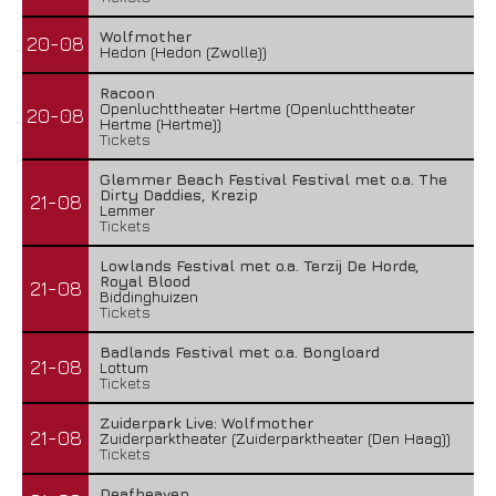
Wolfmother
20-08
Hedon (Hedon (Zwolle))
Racoon
Openluchttheater Hertme (Openluchttheater
20-08
Hertme (Hertme))
Tickets
Glemmer Beach Festival Festival met o.a. The
Dirty Daddies, Krezip
21-08
Lemmer
Tickets
Lowlands Festival met o.a. Terzij De Horde,
Royal Blood
21-08
Biddinghuizen
Tickets
Badlands Festival met o.a. Bongloard
21-08
Lottum
Tickets
Zuiderpark Live: Wolfmother
21-08
Zuiderparktheater (Zuiderparktheater (Den Haag))
Tickets
Deafheaven