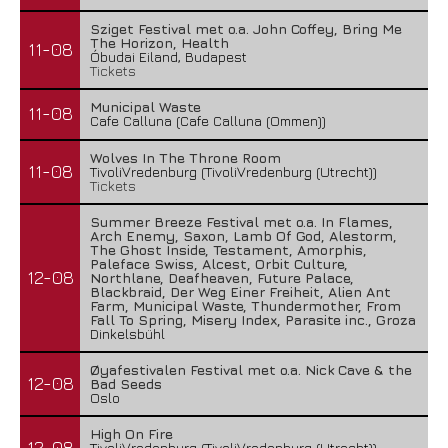
Sziget Festival met o.a. John Coffey, Bring Me
The Horizon, Health
11-08
Óbudai Eiland, Budapest
Tickets
Municipal Waste
11-08
Cafe Calluna (Cafe Calluna (Ommen))
Wolves In The Throne Room
11-08
TivoliVredenburg (TivoliVredenburg (Utrecht))
Tickets
Summer Breeze Festival met o.a. In Flames,
Arch Enemy, Saxon, Lamb Of God, Alestorm,
The Ghost Inside, Testament, Amorphis,
Paleface Swiss, Alcest, Orbit Culture,
12-08
Northlane, Deafheaven, Future Palace,
Blackbraid, Der Weg Einer Freiheit, Alien Ant
Farm, Municipal Waste, Thundermother, From
Fall To Spring, Misery Index, Parasite inc., Groza
Dinkelsbühl
Øyafestivalen Festival met o.a. Nick Cave & the
12-08
Bad Seeds
Oslo
High On Fire
12-08
TivoliVredenburg (TivoliVredenburg (Utrecht))