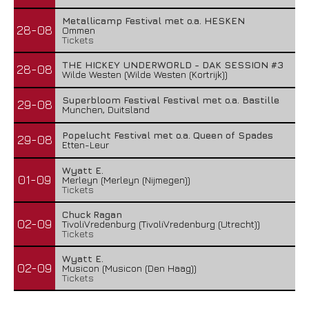
Metallicamp Festival met o.a. HESKEN
28-08
Ommen
Tickets
THE HICKEY UNDERWORLD - DAK SESSION #3
28-08
Wilde Westen (Wilde Westen (Kortrijk))
Superbloom Festival Festival met o.a. Bastille
29-08
Munchen, Duitsland
Popelucht Festival met o.a. Queen of Spades
29-08
Etten-Leur
Wyatt E.
01-09
Merleyn (Merleyn (Nijmegen))
Tickets
Chuck Ragan
02-09
TivoliVredenburg (TivoliVredenburg (Utrecht))
Tickets
Wyatt E.
02-09
Musicon (Musicon (Den Haag))
Tickets