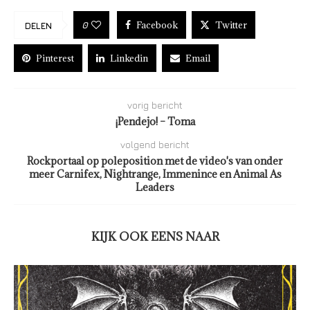
Facebook
Twitter
0
DELEN
Pinterest
Linkedin
Email
vorig bericht
¡Pendejo! – Toma
volgend bericht
Rockportaal op poleposition met de video's van onder
meer Carnifex, Nightrange, Immenince en Animal As
Leaders
KIJK OOK EENS NAAR