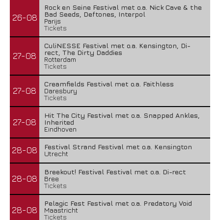
Rock en Seine Festival met o.a. Nick Cave & the
Bad Seeds, Deftones, Interpol
26-08
Parijs
Tickets
CuliNESSE Festival met o.a. Kensington, Di-
rect, The Dirty Daddies
27-08
Rotterdam
Tickets
Creamfields Festival met o.a. Faithless
27-08
Daresbury
Tickets
Hit The City Festival met o.a. Snapped Ankles,
27-08
Inherited
Eindhoven
Festival Strand Festival met o.a. Kensington
28-08
Utrecht
Breekout! Festival Festival met o.a. Di-rect
28-08
Bree
Tickets
Pelagic Fest Festival met o.a. Predatory Void
28-08
Maastricht
Tickets