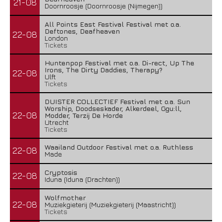
21-08
Doornroosje (Doornroosje (Nijmegen))
All Points East Festival Festival met o.a.
Deftones, Deafheaven
22-08
London
Tickets
Huntenpop Festival met o.a. Di-rect, Up The
Irons, The Dirty Daddies, Therapy?
22-08
Ulft
Tickets
DUISTER COLLECTIEF Festival met o.a. Sun
Worship, Doodseskader, Alkerdeel, Ggu:ll,
22-08
Modder, Terzij De Horde
Utrecht
Tickets
Waailand Outdoor Festival met o.a. Ruthless
22-08
Made
Cryptosis
22-08
Iduna (Iduna (Drachten))
Wolfmother
22-08
Muziekgieterij (Muziekgieterij (Maastricht))
Tickets