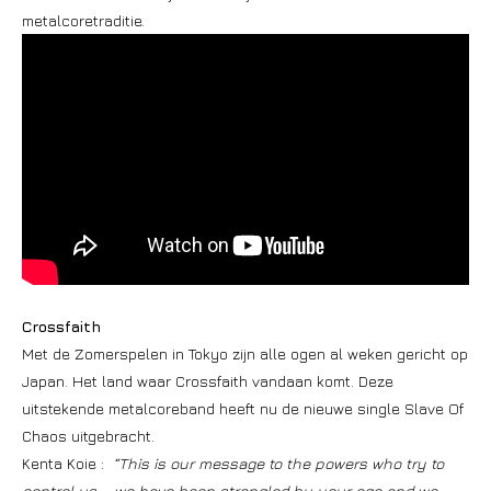
metalcoretraditie.
Crossfaith
Met de Zomerspelen in Tokyo zijn alle ogen al weken gericht op
Japan. Het land waar Crossfaith vandaan komt. Deze
uitstekende metalcoreband heeft nu de nieuwe single Slave Of
Chaos uitgebracht.
Kenta Koie :
“This is our message to the powers who try to
control us – we have been strangled by your ego and we