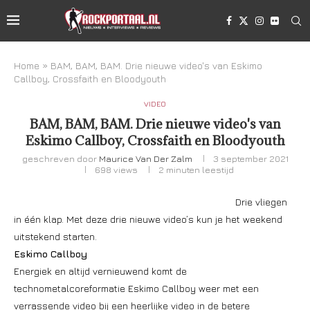
Home
»
BAM, BAM, BAM. Drie nieuwe video's van Eskimo
Callboy, Crossfaith en Bloodyouth
VIDEO
BAM, BAM, BAM. Drie nieuwe video's van
Eskimo Callboy, Crossfaith en Bloodyouth
geschreven door
Maurice Van Der Zalm
3 september 2021
698
views
2 minuten leestijd
Drie vliegen
in één klap. Met deze drie nieuwe video’s kun je het weekend
uitstekend starten.
Eskimo Callboy
Energiek en altijd vernieuwend komt de
technometalcoreformatie Eskimo Callboy weer met een
verrassende video bij een heerlijke video in de betere