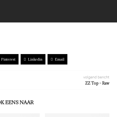
Pinterest
Linkedin
Email
volgend bericht
ZZ Top – Raw
OK EENS NAAR