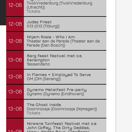
TivoliVredenburg (TivoliVredenburg
12-08
(Utrecht))
Tickets
Judas Priest
12-08
013 (013 (Tilburg))
Ntjam Rosie - Who I Am
12-08
Theater aan de Parade (Theater aan de
Parade (Den Bosch))
Berg Feest Festival met o.a.
13-08
Kensington
Tessenderlo
In Flames + Employed To Serve
13-08
OM (OM (Seraing))
Dynamo Metalfest Pre-party
13-08
Dynamo (Dynamo (Eindhoven))
The Ghost Inside
13-08
Doornroosje (Doornroosje (Nijmegen))
Tickets
Nirwana Tuinfeest Festival met o.a.
John Coffey, The Dirty Daddies,
14-08
Hiqpy, Wodan Boys, Clawfinger