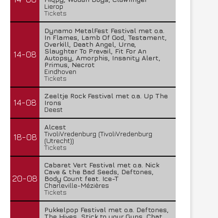
Lierop
Tickets
Dynamo MetalFest Festival met o.a.
In Flames, Lamb Of God, Testament,
Overkill, Death Angel, Urne,
Slaughter To Prevail, Fit For An
14-08
Autopsy, Amorphis, Insanity Alert,
Primus, Necrot
Eindhoven
Tickets
Zeeltje Rock Festival met o.a. Up The
14-08
Irons
Deest
Alcest
TivoliVredenburg (TivoliVredenburg
18-08
(Utrecht))
Tickets
Cabaret Vert Festival met o.a. Nick
Cave & the Bad Seeds, Deftones,
20-08
Body Count feat. Ice-T
Charleville-Mézières
Tickets
Pukkelpop Festival met o.a. Deftones,
The Hives, Stick to your Guns, Chat