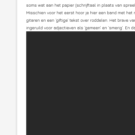
soms wat aan het papier (schrijftaal in plaats van spree
Misschien voor het eerst hoor je hier een band met het
gitaren en een ‘giftige’ tekst over roddelen. Het brave v
ingeruild voor adjectieven als ‘gemeen’ en ‘smerig’. En 