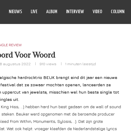
NIEUWS
LIVE
ALBUM
INTERVIEW
VIDEO
COLUMN
NGLE REVIEW
ord Voor Woord
8 augustus 2022
910
views
1 minuten leestijd
elgische hardrocktrio BEUK brengt eind dit jaar een nieuwe
t festival dat ze zowaar mochten openen, lanceerden ze
n uppercut van jewelste, misschien wel hun beste single tot
ngles uit.
 King Hiss, …) hebben hard hun best gedaan om de wall of sound
 te steken. Beuker werd opgenomen met de beroemde producer
d From Within, Monuments, Sylosis, ..). Dat zijn grote
at. Wat ook helpt: vroeger kleefden de Nederlandstalige lyrics