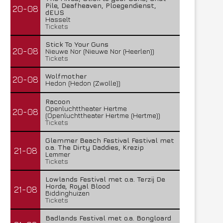
Pile, Deafheaven, Ploegendienst,
20-08
dEUS
Hasselt
Tickets
Stick To Your Guns
20-08
Nieuwe Nor (Nieuwe Nor (Heerlen))
Tickets
Wolfmother
20-08
Hedon (Hedon (Zwolle))
Racoon
Openluchttheater Hertme
20-08
(Openluchttheater Hertme (Hertme))
Tickets
Glemmer Beach Festival Festival met
o.a. The Dirty Daddies, Krezip
21-08
Lemmer
Tickets
Lowlands Festival met o.a. Terzij De
Horde, Royal Blood
21-08
Biddinghuizen
Tickets
Badlands Festival met o.a. Bongloard