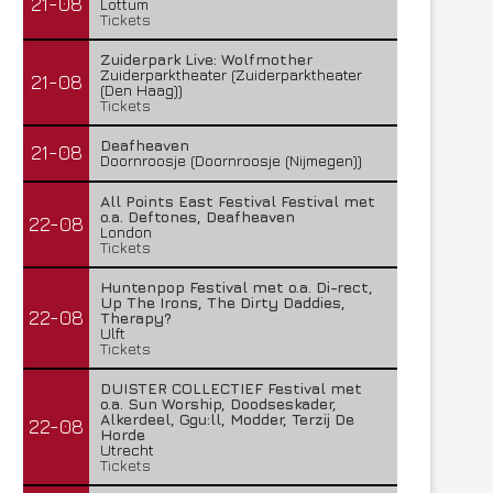
21-08
Lottum
Tickets
Zuiderpark Live: Wolfmother
Zuiderparktheater (Zuiderparktheater
21-08
(Den Haag))
Tickets
Deafheaven
21-08
Doornroosje (Doornroosje (Nijmegen))
All Points East Festival Festival met
o.a. Deftones, Deafheaven
22-08
London
Tickets
Huntenpop Festival met o.a. Di-rect,
Up The Irons, The Dirty Daddies,
22-08
Therapy?
Ulft
Tickets
DUISTER COLLECTIEF Festival met
o.a. Sun Worship, Doodseskader,
Alkerdeel, Ggu:ll, Modder, Terzij De
22-08
Horde
Utrecht
Tickets