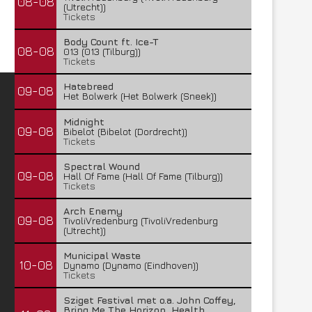
08-08
(Utrecht))
Tickets
Body Count ft. Ice-T
08-08
013 (013 (Tilburg))
Tickets
Hatebreed
09-08
Het Bolwerk (Het Bolwerk (Sneek))
Midnight
09-08
Bibelot (Bibelot (Dordrecht))
Tickets
Spectral Wound
09-08
Hall Of Fame (Hall Of Fame (Tilburg))
Tickets
Arch Enemy
09-08
TivoliVredenburg (TivoliVredenburg
(Utrecht))
Municipal Waste
10-08
Dynamo (Dynamo (Eindhoven))
Tickets
Sziget Festival met o.a. John Coffey,
Bring Me The Horizon, Health