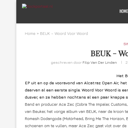
HOME
Home
»
BEUK – Woord Voor Woord
SI
BEUK – Wo
geschreven door
Filip Van Der Linden
2
Het B
EP uit en op de vooravond van Alcatraz Open Air, he
daarvan al een eerste single. Woord Voor Woord is ee
dusver, en ze hebben nochtans al een paar knappe si
Band en producer Ace Zec (Cobra The Impaler, Customs,
van Beuker, het vorige album van BEUK, naar de kroon
Romesh Dodangoda (Motörhead, Bring Me The Horizon, Blee
schoenen om te vullen, maar Ace Zec gaat vlot over de l