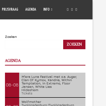
PRIJSVRAAG
AGENDA
INFO
Zoeken
ZOEKEN
AGENDA
M'era Luna Festival met o.a. Auger,
Clan Of Xymox, Xandria, Within
Temptation, In Extremo, Floor
08-08
Jansen, White Lies
Hildesheim
Tickets
Wolfmother
TivoliVredenburg (TivoliVredenburg