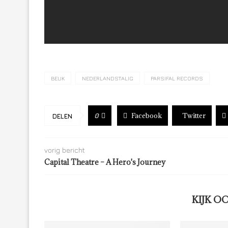
BEUK
NEDERLANDSTALIG
PARSIFAL RECORDS
Facebook
Twitter
0
DELEN
vorig bericht
Capital Theatre – A Hero's Journey
KIJK O