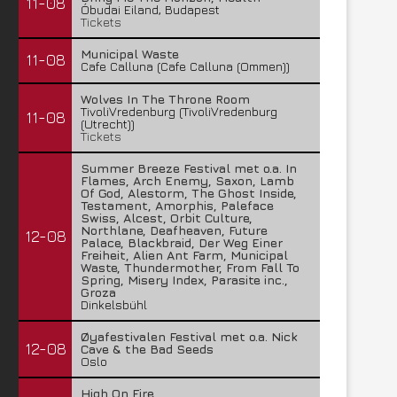
11-08
Óbudai Eiland, Budapest
Tickets
Municipal Waste
11-08
Cafe Calluna (Cafe Calluna (Ommen))
Wolves In The Throne Room
TivoliVredenburg (TivoliVredenburg
11-08
(Utrecht))
Tickets
Summer Breeze Festival met o.a. In
Flames, Arch Enemy, Saxon, Lamb
Of God, Alestorm, The Ghost Inside,
Testament, Amorphis, Paleface
Swiss, Alcest, Orbit Culture,
Northlane, Deafheaven, Future
12-08
Palace, Blackbraid, Der Weg Einer
Freiheit, Alien Ant Farm, Municipal
Waste, Thundermother, From Fall To
Spring, Misery Index, Parasite inc.,
Groza
Dinkelsbühl
Øyafestivalen Festival met o.a. Nick
12-08
Cave & the Bad Seeds
Oslo
High On Fire