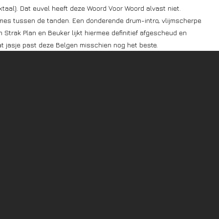
ktaal). Dat euvel heeft deze Woord Voor Woord alvast niet.
 mes tussen de tanden. Een donderende drum-intro, vlijmscherpe
an Strak Plan en Beuker lijkt hiermee definitief afgescheud en
dat jasje past deze Belgen misschien nog het beste.