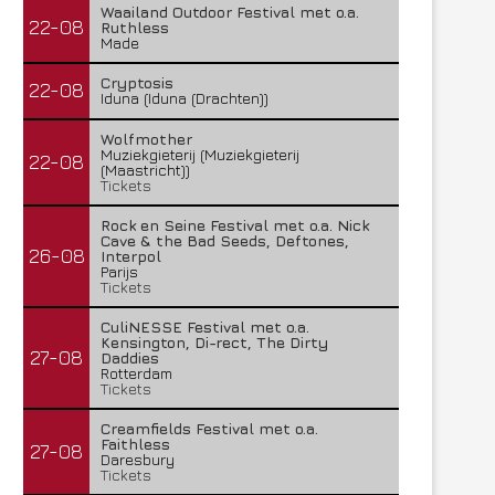
Waailand Outdoor Festival met o.a.
22-08
Ruthless
Made
Cryptosis
22-08
Iduna (Iduna (Drachten))
Wolfmother
Muziekgieterij (Muziekgieterij
22-08
(Maastricht))
Tickets
Rock en Seine Festival met o.a. Nick
Cave & the Bad Seeds, Deftones,
26-08
Interpol
Parijs
Tickets
CuliNESSE Festival met o.a.
Kensington, Di-rect, The Dirty
27-08
Daddies
Rotterdam
Tickets
Creamfields Festival met o.a.
Faithless
27-08
Daresbury
Tickets