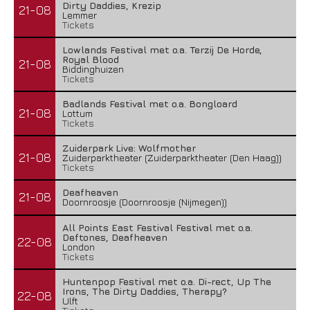
Dirty Daddies, Krezip
21-08
Lemmer
Tickets
Lowlands Festival met o.a. Terzij De Horde,
Royal Blood
21-08
Biddinghuizen
Tickets
Badlands Festival met o.a. Bongloard
21-08
Lottum
Tickets
Zuiderpark Live: Wolfmother
21-08
Zuiderparktheater (Zuiderparktheater (Den Haag))
Tickets
Deafheaven
21-08
Doornroosje (Doornroosje (Nijmegen))
All Points East Festival Festival met o.a.
Deftones, Deafheaven
22-08
London
Tickets
Huntenpop Festival met o.a. Di-rect, Up The
Irons, The Dirty Daddies, Therapy?
22-08
Ulft