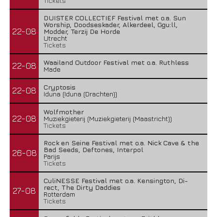
Tickets
DUISTER COLLECTIEF Festival met o.a. Sun
Worship, Doodseskader, Alkerdeel, Ggu:ll,
22-08
Modder, Terzij De Horde
Utrecht
Tickets
Waailand Outdoor Festival met o.a. Ruthless
22-08
Made
Cryptosis
22-08
Iduna (Iduna (Drachten))
Wolfmother
22-08
Muziekgieterij (Muziekgieterij (Maastricht))
Tickets
Rock en Seine Festival met o.a. Nick Cave & the
Bad Seeds, Deftones, Interpol
26-08
Parijs
Tickets
CuliNESSE Festival met o.a. Kensington, Di-
rect, The Dirty Daddies
27-08
Rotterdam
Tickets