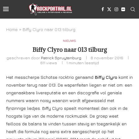
Home
»
Biffy Clyro naar 013 tilburg
NIEUWS
Biffy Clyro naar 013 tilburg
geschreven door
Patrick Spruytenburg
8 november 2016
611
views
1 minuten leestijd
Het messcherpe Schotse rocktrio genaamd
Biffy Clyro
komt in
november terug naar 013. De wapenfeiten liegen er niet om: een
ongenaakbare livereputatie en een discografie vol geniale
nummers waarin noisy waanzin wordt afgewisseld met
fijnzinnige liedjes. Biffy Clyro speelt momenteel dan ook in de
hoogste liga van de moderne rockmuziek. De groep weet
feilloos de balans te vinden tussen stevig en toegankelijk en
heeft die formule nog eens extra aangescherpt op het