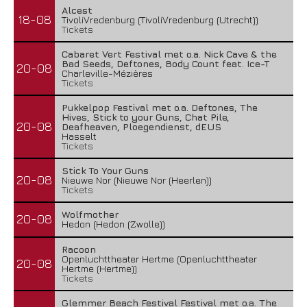
Alcest
18-08
TivoliVredenburg (TivoliVredenburg (Utrecht))
Tickets
Cabaret Vert Festival met o.a. Nick Cave & the
Bad Seeds, Deftones, Body Count feat. Ice-T
20-08
Charleville-Mézières
Tickets
Pukkelpop Festival met o.a. Deftones, The
Hives, Stick to your Guns, Chat Pile,
20-08
Deafheaven, Ploegendienst, dEUS
Hasselt
Tickets
Stick To Your Guns
20-08
Nieuwe Nor (Nieuwe Nor (Heerlen))
Tickets
Wolfmother
20-08
Hedon (Hedon (Zwolle))
Racoon
Openluchttheater Hertme (Openluchttheater
20-08
Hertme (Hertme))
Tickets
Glemmer Beach Festival Festival met o.a. The