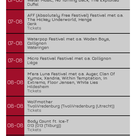
Duffel
AFF (Absolutely Free Festival) Festival met o.a.
The Hickey Underworld, Henge
07-08
Genk
Tickets
Waterpop Festival met o.a. Wodan Boys,
07-08
Collignon
Wateringen
Micro Festival Festival met o.a. Collignon
07-08
Liège
M'era Luna Festival met o.a. Auger, Clan Of
Xymox, Xandria, Within Temptation, In
08-08
Extremo, Floor Jansen, White Lies
Hildesheim
Tickets
Wolfmother
08-08
TivoliVredenburg (TivoliVredenburg (Utrecht))
Tickets
Body Count ft. Ice-T
08-08
013 (013 (Tilburg))
Tickets