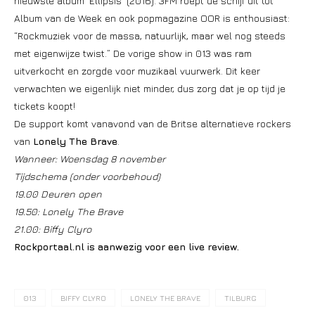
nieuwste album ‘Ellipsis’ (2016). 3FM roept de schijf uit tot
Album van de Week en ook popmagazine OOR is enthousiast:
“Rockmuziek voor de massa, natuurlijk, maar wel nog steeds
met eigenwijze twist.” De vorige show in 013 was ram
uitverkocht en zorgde voor muzikaal vuurwerk. Dit keer
verwachten we eigenlijk niet minder, dus zorg dat je op tijd je
tickets koopt!
De support komt vanavond van de Britse alternatieve rockers
van
Lonely The Brave
.
Wanneer: Woensdag 8 november
Tijdschema (onder voorbehoud)
19.00 Deuren open
19.50: Lonely The Brave
21.00: Biffy Clyro
Rockportaal.nl is aanwezig voor een live review.
013
BIFFY CLYRO
LONELY THE BRAVE
TILBURG