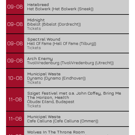
Hatebreed
09-08
Het Bolwerk (Het Bolwerk (Sneek))
Midnight
09-08
Bibelot (Bibelot (Dordrecht))
Tickets
Spectral Wound
09-08
Hall Of Fame (Hall Of Fame (Tilburg))
Tickets
Arch Enemy
09-08
TivoliVredenburg (TivoliVredenburg (Utrecht))
Municipal Waste
10-08
Dynamo (Dynamo (Eindhoven))
Tickets
Sziget Festival met o.a. John Coffey, Bring Me
The Horizon, Health
11-08
Óbudai Eiland, Budapest
Tickets
Municipal Waste
11-08
Cafe Calluna (Cafe Calluna (Ommen))
Wolves In The Throne Room