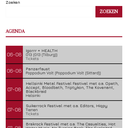
Zoeken
ZOEKEN
AGENDA
Igorrr + HEALTH
06-08
013 (013 (Tilburg))
Tickets
Panzerfaust
06-08
Poppodium Volt (Poppodium Volt (Sittard))
Hellsinki Metal Festival Festival met o.a. Opeth,
Accept, Bloodbath, Triptykon, The Kovenant,
07-08
Blackbraid
Helsinki
Suikerrock Festival met o.a. Editors, Hiqpy
07-08
Tienen
Tickets
Brakrock Festival met o.a. The Casualties, Hot
07-08
Water Music, No Turning Back, The Exploited