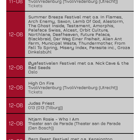
11-08
TivoliVredenburg (TivoliVredenburg (Utrecht))
Tickets
Summer Breeze Festival met o.a. In Flames,
Arch Enemy, Saxon, Lamb Of God, Alestorm,
The Ghost Inside, Testament, Amorphis,
Paleface Swiss, Alcest, Orbit Culture,
12-08
Northlane, Deafheaven, Future Palace,
Blackbraid, Der Weg Einer Freiheit, Alien Ant
Farm, Municipal Waste, Thundermother, From
Fall To Spring, Misery Index, Parasite inc., Groza
Dinkelsbühl
Øyafestivalen Festival met o.a. Nick Cave & the
12-08
Bad Seeds
Oslo
High On Fire
12-08
TivoliVredenburg (TivoliVredenburg (Utrecht))
Tickets
Judas Priest
12-08
013 (013 (Tilburg))
Ntjam Rosie - Who I Am
12-08
Theater aan de Parade (Theater aan de Parade
(Den Bosch))
Berg Feest Festival met o.a. Kensington