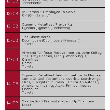
13-08
Tessenderlo
In Flames + Employed To Serve
13-08
OM (OM (Seraing))
Dynamo Metalfest Pre-party
13-08
Dynamo (Dynamo (Eindhoven))
The Ghost Inside
13-08
Doornroosje (Doornroosje (Nijmegen))
Tickets
Nirwana Tuinfeest Festival met o.a. John Coffey,
The Dirty Daddies, Hiqpy, Wodan Boys,
14-08
Clawfinger
Lierop
Tickets
Dynamo MetalFest Festival met o.a. In Flames,
Lamb Of God, Testament, Overkill, Death Angel,
Urne, Slaughter To Prevail, Fit For An Autopsy,
14-08
Amorphis, Insanity Alert, Primus, Necrot
Eindhoven
Tickets
Zeeltje Rock Festival met o.a. Up The Irons
14-08
Deest