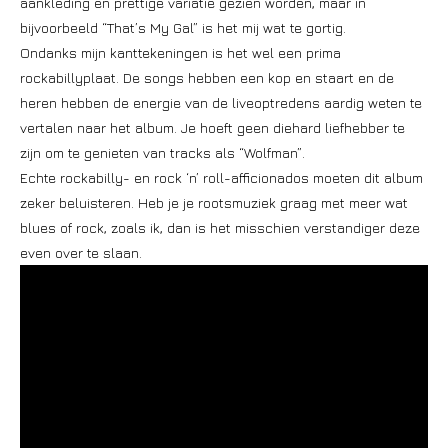
aankleding en prettige variatie gezien worden, maar in
bijvoorbeeld “That’s My Gal” is het mij wat te gortig.
Ondanks mijn kanttekeningen is het wel een prima
rockabillyplaat. De songs hebben een kop en staart en de
heren hebben de energie van de liveoptredens aardig weten te
vertalen naar het album. Je hoeft geen diehard liefhebber te
zijn om te genieten van tracks als “Wolfman”.
Echte rockabilly- en rock ‘n’ roll-afficionados moeten dit album
zeker beluisteren. Heb je je rootsmuziek graag met meer wat
blues of rock, zoals ik, dan is het misschien verstandiger deze
even over te slaan.