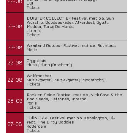
22-08
Ulft
Tickets
DUISTER COLLECTIEF Festival met o.a. Sun
Worship, Doodseskader, Alkerdeel, Ggu:ll,
22-08
Modder, Terzij De Horde
Utrecht
Tickets
Waailand Outdoor Festival met o.a. Ruthless
22-08
Made
Cryptosis
22-08
Iduna (Iduna (Drachten))
Wolfmother
22-08
Muziekgieterij (Muziekgieterij (Maastricht))
Tickets
Rock en Seine Festival met o.a. Nick Cave & the
Bad Seeds, Deftones, Interpol
26-08
Parijs
Tickets
CuliNESSE Festival met o.a. Kensington, Di-
rect, The Dirty Daddies
27-08
Rotterdam
Tickets