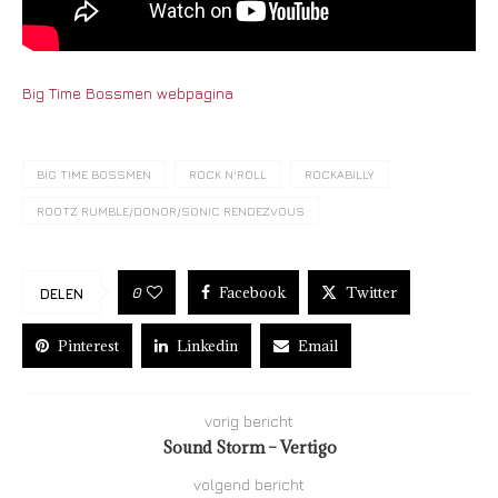
Big Time Bossmen webpagina
BIG TIME BOSSMEN
ROCK N'ROLL
ROCKABILLY
ROOTZ RUMBLE/DONOR/SONIC RENDEZVOUS
Facebook
Twitter
0
DELEN
Pinterest
Linkedin
Email
vorig bericht
Sound Storm – Vertigo
volgend bericht