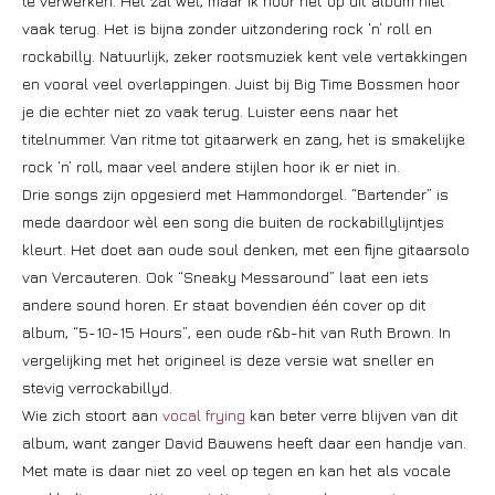
te verwerken. Het zal wel, maar ik hoor het op dit album niet
vaak terug. Het is bijna zonder uitzondering rock ‘n’ roll en
rockabilly. Natuurlijk, zeker rootsmuziek kent vele vertakkingen
en vooral veel overlappingen. Juist bij Big Time Bossmen hoor
je die echter niet zo vaak terug. Luister eens naar het
titelnummer. Van ritme tot gitaarwerk en zang, het is smakelijke
rock ‘n’ roll, maar veel andere stijlen hoor ik er niet in.
Drie songs zijn opgesierd met Hammondorgel. “Bartender” is
mede daardoor wèl een song die buiten de rockabillylijntjes
kleurt. Het doet aan oude soul denken, met een fijne gitaarsolo
van Vercauteren. Ook “Sneaky Messaround” laat een iets
andere sound horen. Er staat bovendien één cover op dit
album, “5-10-15 Hours”, een oude r&b-hit van Ruth Brown. In
vergelijking met het origineel is deze versie wat sneller en
stevig verrockabillyd.
Wie zich stoort aan
vocal frying
kan beter verre blijven van dit
album, want zanger David Bauwens heeft daar een handje van.
Met mate is daar niet zo veel op tegen en kan het als vocale