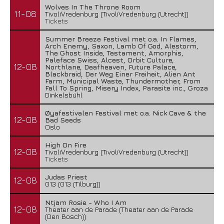
Wolves In The Throne Room
11-08
TivoliVredenburg (TivoliVredenburg (Utrecht))
Tickets
Summer Breeze Festival met o.a. In Flames,
Arch Enemy, Saxon, Lamb Of God, Alestorm,
The Ghost Inside, Testament, Amorphis,
Paleface Swiss, Alcest, Orbit Culture,
12-08
Northlane, Deafheaven, Future Palace,
Blackbraid, Der Weg Einer Freiheit, Alien Ant
Farm, Municipal Waste, Thundermother, From
Fall To Spring, Misery Index, Parasite inc., Groza
Dinkelsbühl
Øyafestivalen Festival met o.a. Nick Cave & the
12-08
Bad Seeds
Oslo
High On Fire
12-08
TivoliVredenburg (TivoliVredenburg (Utrecht))
Tickets
Judas Priest
12-08
013 (013 (Tilburg))
Ntjam Rosie - Who I Am
12-08
Theater aan de Parade (Theater aan de Parade
(Den Bosch))