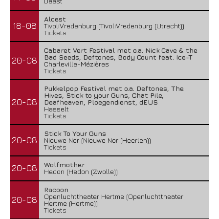
Deest
Alcest
18-08
TivoliVredenburg (TivoliVredenburg (Utrecht))
Tickets
Cabaret Vert Festival met o.a. Nick Cave & the
Bad Seeds, Deftones, Body Count feat. Ice-T
20-08
Charleville-Mézières
Tickets
Pukkelpop Festival met o.a. Deftones, The
Hives, Stick to your Guns, Chat Pile,
20-08
Deafheaven, Ploegendienst, dEUS
Hasselt
Tickets
Stick To Your Guns
20-08
Nieuwe Nor (Nieuwe Nor (Heerlen))
Tickets
Wolfmother
20-08
Hedon (Hedon (Zwolle))
Racoon
Openluchttheater Hertme (Openluchttheater
20-08
Hertme (Hertme))
Tickets