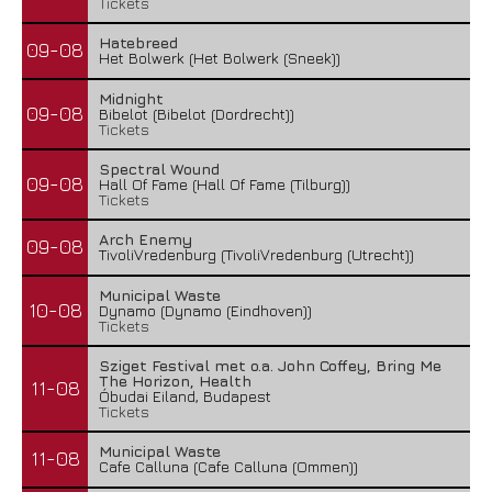
Tickets
Hatebreed
09-08
Het Bolwerk (Het Bolwerk (Sneek))
Midnight
09-08
Bibelot (Bibelot (Dordrecht))
Tickets
Spectral Wound
09-08
Hall Of Fame (Hall Of Fame (Tilburg))
Tickets
Arch Enemy
09-08
TivoliVredenburg (TivoliVredenburg (Utrecht))
Municipal Waste
10-08
Dynamo (Dynamo (Eindhoven))
Tickets
Sziget Festival met o.a. John Coffey, Bring Me
The Horizon, Health
11-08
Óbudai Eiland, Budapest
Tickets
Municipal Waste
11-08
Cafe Calluna (Cafe Calluna (Ommen))