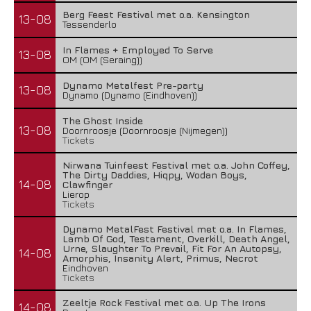
Berg Feest Festival met o.a. Kensington
13-08
Tessenderlo
In Flames + Employed To Serve
13-08
OM (OM (Seraing))
Dynamo Metalfest Pre-party
13-08
Dynamo (Dynamo (Eindhoven))
The Ghost Inside
13-08
Doornroosje (Doornroosje (Nijmegen))
Tickets
Nirwana Tuinfeest Festival met o.a. John Coffey,
The Dirty Daddies, Hiqpy, Wodan Boys,
14-08
Clawfinger
Lierop
Tickets
Dynamo MetalFest Festival met o.a. In Flames,
Lamb Of God, Testament, Overkill, Death Angel,
Urne, Slaughter To Prevail, Fit For An Autopsy,
14-08
Amorphis, Insanity Alert, Primus, Necrot
Eindhoven
Tickets
Zeeltje Rock Festival met o.a. Up The Irons
14-08