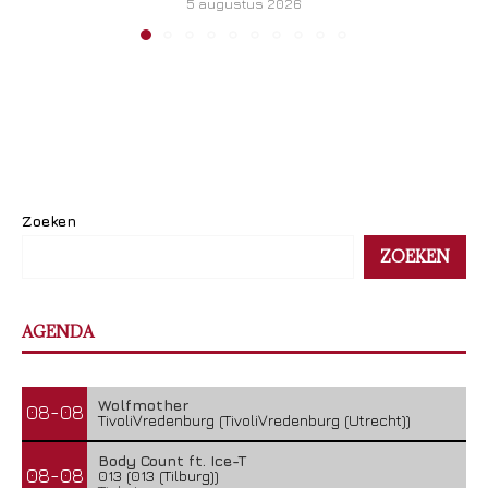
5 augustus 2026
Zoeken
ZOEKEN
AGENDA
Wolfmother
08-08
TivoliVredenburg (TivoliVredenburg (Utrecht))
Body Count ft. Ice-T
08-08
013 (013 (Tilburg))