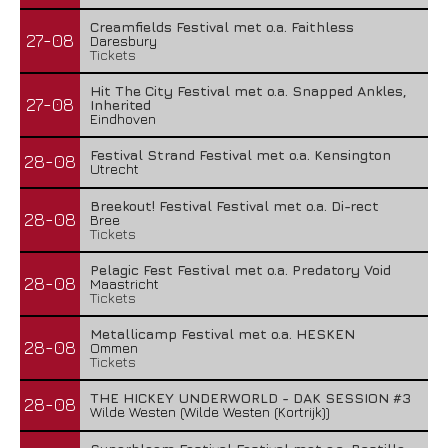
Creamfields Festival met o.a. Faithless
27-08
Daresbury
Tickets
Hit The City Festival met o.a. Snapped Ankles,
27-08
Inherited
Eindhoven
Festival Strand Festival met o.a. Kensington
28-08
Utrecht
Breekout! Festival Festival met o.a. Di-rect
28-08
Bree
Tickets
Pelagic Fest Festival met o.a. Predatory Void
28-08
Maastricht
Tickets
Metallicamp Festival met o.a. HESKEN
28-08
Ommen
Tickets
THE HICKEY UNDERWORLD - DAK SESSION #3
28-08
Wilde Westen (Wilde Westen (Kortrijk))