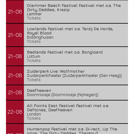
Glemmer Beach Festival Festival met o.a. The
Dirty Daddies, Krezip
21-08
Lemmer
Tickets
Lowlands Festival met o.a. Terzij De Horde,
Royal Blood
21-08
Biddinghuizen
Tickets
Badlands Festival met o.a. Bongloard
21-08
Lottum
Tickets
Zuiderpark Live: Wolfmother
21-08
Zuiderparktheater (Zuiderparktheater (Den Haag))
Tickets
Deafheaven
21-08
Doornroosje (Doornroosje (Nijmegen))
All Points East Festival Festival met o.a.
Deftones, Deafheaven
22-08
London
Tickets
Huntenpop Festival met o.a. Di-rect, Up The
Irons, The Dirty Daddies, Therapy?