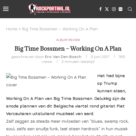
Home
»
Big Time Bossmen – Working On A Plan
ALBUM REVIEW
Big Time Bossmen – Working On A Plan
geschreven door
Eric Van Den Bosch
3 juni 2017
760
views
2 minuten leestijd
Het had bijna
op Trump
kunnen slaan,
Working On A Plan van Big Time Bossmen. Gelukkig zijn de
snode plannen van dit Belgische viertal rond gitarist Piet
Vercauteren uitsluitend muzikaal van aard.
Zelf zeggen ze steeds meer invloeden van “blues, swamp rock,
soul, zelfs een snuifje funk, laat staan hardrock” in hun muziek