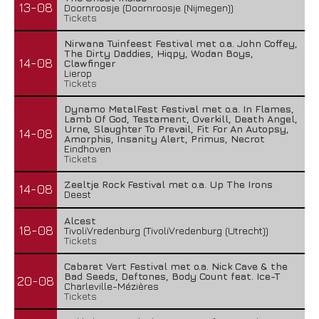
13-08
Doornroosje (Doornroosje (Nijmegen))
Tickets
Nirwana Tuinfeest Festival met o.a. John Coffey,
The Dirty Daddies, Hiqpy, Wodan Boys,
14-08
Clawfinger
Lierop
Tickets
Dynamo MetalFest Festival met o.a. In Flames,
Lamb Of God, Testament, Overkill, Death Angel,
Urne, Slaughter To Prevail, Fit For An Autopsy,
14-08
Amorphis, Insanity Alert, Primus, Necrot
Eindhoven
Tickets
Zeeltje Rock Festival met o.a. Up The Irons
14-08
Deest
Alcest
18-08
TivoliVredenburg (TivoliVredenburg (Utrecht))
Tickets
Cabaret Vert Festival met o.a. Nick Cave & the
Bad Seeds, Deftones, Body Count feat. Ice-T
20-08
Charleville-Mézières
Tickets