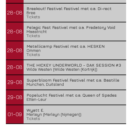
Breekout! Festival Festival met o.a. Di-rect
28-08
Bree
Tickets
Pelagic Fest Festival met o.a. Predatory Void
28-08
Maastricht
Tickets
Metallicamp Festival met o.a. HESKEN
28-08
Ommen
Tickets
THE HICKEY UNDERWORLD - DAK SESSION #3
28-08
Wilde Westen (Wilde Westen (Kortrijk))
Superbloom Festival Festival met o.a. Bastille
29-08
Munchen, Duitsland
Popelucht Festival met o.a. Queen of Spades
29-08
Etten-Leur
Wyatt E.
01-09
Merleyn (Merleyn (Nijmegen))
Tickets