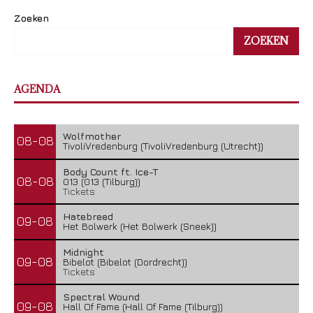
Zoeken
ZOEKEN
AGENDA
Wolfmother
08-08
TivoliVredenburg (TivoliVredenburg (Utrecht))
Body Count ft. Ice-T
08-08
013 (013 (Tilburg))
Tickets
Hatebreed
09-08
Het Bolwerk (Het Bolwerk (Sneek))
Midnight
09-08
Bibelot (Bibelot (Dordrecht))
Tickets
Spectral Wound
09-08
Hall Of Fame (Hall Of Fame (Tilburg))