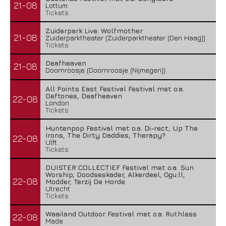
21-08
Lottum
Tickets
Zuiderpark Live: Wolfmother
21-08
Zuiderparktheater (Zuiderparktheater (Den Haag))
Tickets
Deafheaven
21-08
Doornroosje (Doornroosje (Nijmegen))
All Points East Festival Festival met o.a.
Deftones, Deafheaven
22-08
London
Tickets
Huntenpop Festival met o.a. Di-rect, Up The
Irons, The Dirty Daddies, Therapy?
22-08
Ulft
Tickets
DUISTER COLLECTIEF Festival met o.a. Sun
Worship, Doodseskader, Alkerdeel, Ggu:ll,
22-08
Modder, Terzij De Horde
Utrecht
Tickets
Waailand Outdoor Festival met o.a. Ruthless
22-08
Made