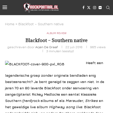
Home
»
Blackfoot – Southern native
ALBUM REVIEW
Blackfoot – Southern native
geschreven door
Arjen De Graaf
22 juli 2016
965
views
3 minuten leestijd
Heeft een
legendarische groep zonder originele bandleden enig
bestaansrecht? Je bent geneigd te zeggen van niet. In de
jaren 70 en 80 leverde Blackfoot onder aanvoering van
zanger/gitarist Rickey Medlocke een aantal klassieke
Southern (hard)rock albums af als
Marauder
,
Strikes
en
het geweldige live album
Highway song live
. Blackfoot