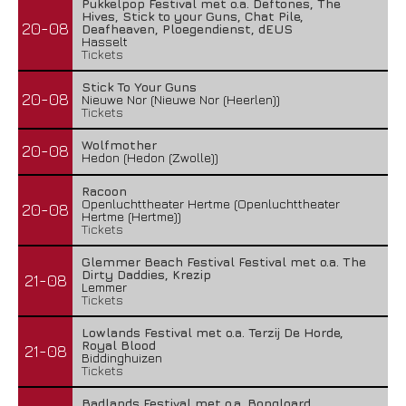
Pukkelpop Festival met o.a. Deftones, The
Hives, Stick to your Guns, Chat Pile,
20-08
Deafheaven, Ploegendienst, dEUS
Hasselt
Tickets
Stick To Your Guns
20-08
Nieuwe Nor (Nieuwe Nor (Heerlen))
Tickets
Wolfmother
20-08
Hedon (Hedon (Zwolle))
Racoon
Openluchttheater Hertme (Openluchttheater
20-08
Hertme (Hertme))
Tickets
Glemmer Beach Festival Festival met o.a. The
Dirty Daddies, Krezip
21-08
Lemmer
Tickets
Lowlands Festival met o.a. Terzij De Horde,
Royal Blood
21-08
Biddinghuizen
Tickets
Badlands Festival met o.a. Bongloard