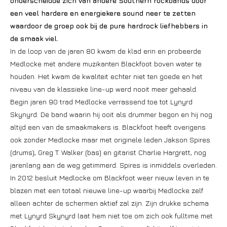
onderscheidde zich van andere Southern rockbands door
een veel hardere en energiekere sound neer te zetten
waardoor de groep ook bij de pure hardrock liefhebbers in
de smaak viel.
In de loop van de jaren 80 kwam de klad erin en probeerde
Medlocke met andere muzikanten Blackfoot boven water te
houden. Het kwam de kwaliteit echter niet ten goede en het
niveau van de klassieke line-up werd nooit meer gehaald.
Begin jaren 90 trad Medlocke verrassend toe tot Lynyrd
Skynyrd. De band waarin hij ooit als drummer begon en hij nog
altijd een van de smaakmakers is. Blackfoot heeft overigens
ook zonder Medlocke maar met originele leden Jakson Spires
(drums), Greg T. Walker (bas) en gitarist Charlie Hargrett, nog
jarenlang aan de weg getimmerd. Spires is inmiddels overleden.
In 2012 besluit Medlocke om Blackfoot weer nieuw leven in te
blazen met een totaal nieuwe line-up waarbij Medlocke zelf
alleen achter de schermen aktief zal zijn. Zijn drukke schema
met Lynyrd Skynyrd laat hem niet toe om zich ook fulltime met