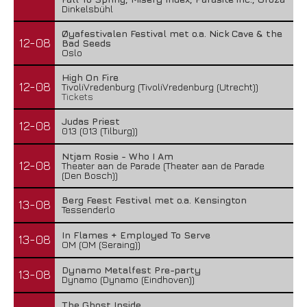
Dinkelsbühl
Øyafestivalen Festival met o.a. Nick Cave & the
12-08
Bad Seeds
Oslo
High On Fire
12-08
TivoliVredenburg (TivoliVredenburg (Utrecht))
Tickets
Judas Priest
12-08
013 (013 (Tilburg))
Ntjam Rosie - Who I Am
12-08
Theater aan de Parade (Theater aan de Parade
(Den Bosch))
Berg Feest Festival met o.a. Kensington
13-08
Tessenderlo
In Flames + Employed To Serve
13-08
OM (OM (Seraing))
Dynamo Metalfest Pre-party
13-08
Dynamo (Dynamo (Eindhoven))
The Ghost Inside