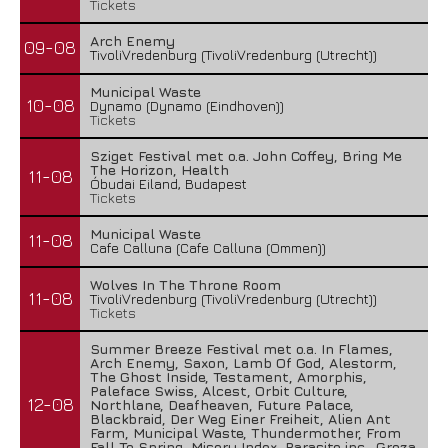
Tickets
Arch Enemy
09-08
TivoliVredenburg (TivoliVredenburg (Utrecht))
Municipal Waste
10-08
Dynamo (Dynamo (Eindhoven))
Tickets
Sziget Festival met o.a. John Coffey, Bring Me
The Horizon, Health
11-08
Óbudai Eiland, Budapest
Tickets
Municipal Waste
11-08
Cafe Calluna (Cafe Calluna (Ommen))
Wolves In The Throne Room
11-08
TivoliVredenburg (TivoliVredenburg (Utrecht))
Tickets
Summer Breeze Festival met o.a. In Flames,
Arch Enemy, Saxon, Lamb Of God, Alestorm,
The Ghost Inside, Testament, Amorphis,
Paleface Swiss, Alcest, Orbit Culture,
12-08
Northlane, Deafheaven, Future Palace,
Blackbraid, Der Weg Einer Freiheit, Alien Ant
Farm, Municipal Waste, Thundermother, From
Fall To Spring, Misery Index, Parasite inc., Groza