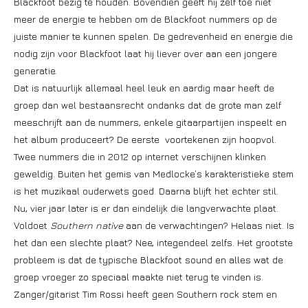
Blackfoot bezig te houden. Bovendien geeft hij zelf toe niet
meer de energie te hebben om de Blackfoot nummers op de
juiste manier te kunnen spelen. De gedrevenheid en energie die
nodig zijn voor Blackfoot laat hij liever over aan een jongere
generatie.
Dat is natuurlijk allemaal heel leuk en aardig maar heeft de
groep dan wel bestaansrecht ondanks dat de grote man zelf
meeschrijft aan de nummers, enkele gitaarpartijen inspeelt en
het album produceert? De eerste voortekenen zijn hoopvol.
Twee nummers die in 2012 op internet verschijnen klinken
geweldig. Buiten het gemis van Medlocke’s karakteristieke stem
is het muzikaal ouderwets goed. Daarna blijft het echter stil.
Nu, vier jaar later is er dan eindelijk die langverwachte plaat.
Voldoet
Southern native
aan de verwachtingen? Helaas niet. Is
het dan een slechte plaat? Nee, integendeel zelfs. Het grootste
probleem is dat de typische Blackfoot sound en alles wat de
groep vroeger zo speciaal maakte niet terug te vinden is.
Zanger/gitarist Tim Rossi heeft geen Southern rock stem en