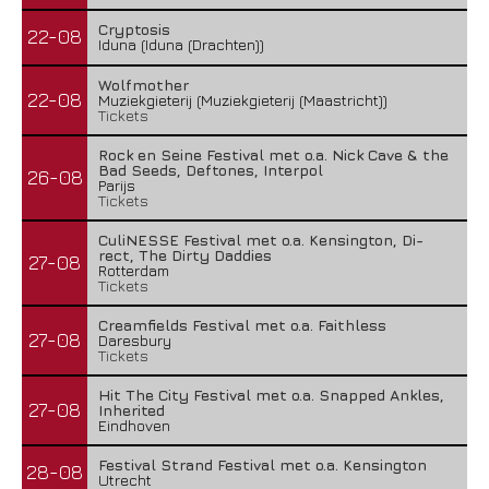
Cryptosis
22-08
Iduna (Iduna (Drachten))
Wolfmother
22-08
Muziekgieterij (Muziekgieterij (Maastricht))
Tickets
Rock en Seine Festival met o.a. Nick Cave & the
Bad Seeds, Deftones, Interpol
26-08
Parijs
Tickets
CuliNESSE Festival met o.a. Kensington, Di-
rect, The Dirty Daddies
27-08
Rotterdam
Tickets
Creamfields Festival met o.a. Faithless
27-08
Daresbury
Tickets
Hit The City Festival met o.a. Snapped Ankles,
27-08
Inherited
Eindhoven
Festival Strand Festival met o.a. Kensington
28-08
Utrecht