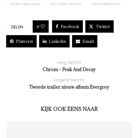
RICKEY MEDLOCKE
SOUTHERN NATIVE
SOUTHERN ROCK
Facebook
Twitter
0
DELEN
Pinterest
Linkedin
Email
vorig bericht
Chrom – Peak And Decay
volgend bericht
Tweede trailer nieuw album Evergrey
KIJK OOK EENS NAAR