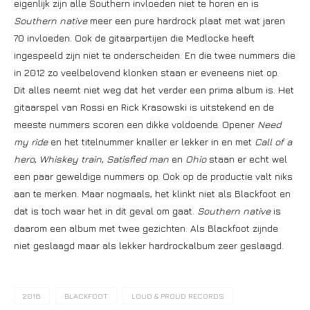
eigenlijk zijn alle Southern invloeden niet te horen en is
Southern native
meer een pure hardrock plaat met wat jaren
70 invloeden. Ook de gitaarpartijen die Medlocke heeft
ingespeeld zijn niet te onderscheiden. En die twee nummers die
in 2012 zo veelbelovend klonken staan er eveneens niet op.
Dit alles neemt niet weg dat het verder een prima album is. Het
gitaarspel van Rossi en Rick Krasowski is uitstekend en de
meeste nummers scoren een dikke voldoende. Opener
Need
my ride
en het titelnummer knaller er lekker in en met
Call of
a
hero
,
Whiskey train
,
Satisfied man
en
Ohio
staan er echt wel
een paar geweldige nummers op. Ook op de productie valt niks
aan te merken. Maar nogmaals, het klinkt niet als Blackfoot en
dat is toch waar het in dit geval om gaat.
Southern
native
is
daarom een album met twee gezichten. Als Blackfoot zijnde
niet geslaagd maar als lekker hardrockalbum zeer geslaagd.
2016
BLACKFOOT
LOUD & PROUD RECORDS