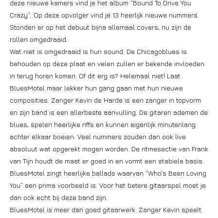
deze nieuwe kamers vind je het album “Bound To Drive You
Crazy”. Op deze opvolger vind je 13 heerlijk nieuwe nummers.
Stonden er op het debuut bijna allemaal covers, nu zijn de
rollen omgedraaid.
Wat niet is omgedraaid is hun sound. De Chicagoblues is
behouden op deze plaat en velen zullen er bekende invloeden
in terug horen komen. Of dit erg is? Helemaal niet! Laat
BluesMotel maar lekker hun gang gaan met hun nieuwe
composities. Zanger Kevin de Harde is een zanger in topvorm
en zijn band is een allerbeste aanvulling. De gitaren ademen de
blues, spelen heerlijke riffs en kunnen eigenlijk minutenlang
achter elkaar boeien. Veel nummers zouden dan ook live
absoluut wat opgerekt mogen worden. De ritmesectie van Frank
van Tijn houdt de maat er goed in en vormt een stabiele basis.
BluesMotel zingt heerlijke ballads waarvan “Who’s Been Loving
You” een prima voorbeeld is. Voor het betere gitaarspel moet je
dan ook echt bij deze band zijn.
BluesMotel is meer dan goed gitaarwerk. Zanger Kevin speelt