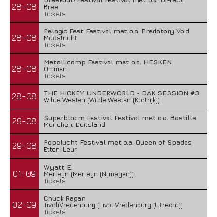
28-08
Bree
Tickets
Pelagic Fest Festival met o.a. Predatory Void
28-08
Maastricht
Tickets
Metallicamp Festival met o.a. HESKEN
28-08
Ommen
Tickets
THE HICKEY UNDERWORLD - DAK SESSION #3
28-08
Wilde Westen (Wilde Westen (Kortrijk))
Superbloom Festival Festival met o.a. Bastille
29-08
Munchen, Duitsland
Popelucht Festival met o.a. Queen of Spades
29-08
Etten-Leur
Wyatt E.
01-09
Merleyn (Merleyn (Nijmegen))
Tickets
Chuck Ragan
02-09
TivoliVredenburg (TivoliVredenburg (Utrecht))
Tickets