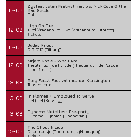
Øyafestivalen Festival met o.a. Nick Cave & the
12-08
Bad Seeds
Oslo
High On Fire
12-08
TivoliVredenburg (TivoliVredenburg (Utrecht))
Tickets
Judas Priest
12-08
013 (013 (Tilburg))
Ntjam Rosie - Who I Am
12-08
Theater aan de Parade (Theater aan de Parade
(Den Bosch))
Berg Feest Festival met o.a. Kensington
13-08
Tessenderlo
In Flames + Employed To Serve
13-08
OM (OM (Seraing))
Dynamo Metalfest Pre-party
13-08
Dynamo (Dynamo (Eindhoven))
The Ghost Inside
13-08
Doornroosje (Doornroosje (Nijmegen))
Tickets