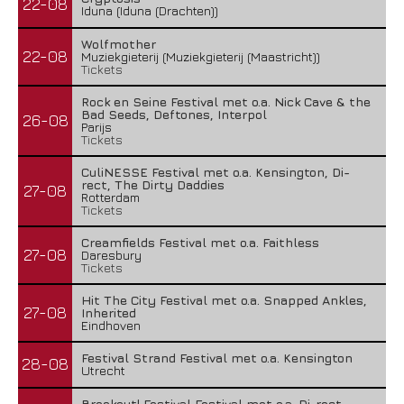
22-08
Iduna (Iduna (Drachten))
Wolfmother
22-08
Muziekgieterij (Muziekgieterij (Maastricht))
Tickets
Rock en Seine Festival met o.a. Nick Cave & the
Bad Seeds, Deftones, Interpol
26-08
Parijs
Tickets
CuliNESSE Festival met o.a. Kensington, Di-
rect, The Dirty Daddies
27-08
Rotterdam
Tickets
Creamfields Festival met o.a. Faithless
27-08
Daresbury
Tickets
Hit The City Festival met o.a. Snapped Ankles,
27-08
Inherited
Eindhoven
Festival Strand Festival met o.a. Kensington
28-08
Utrecht
Breekout! Festival Festival met o.a. Di-rect