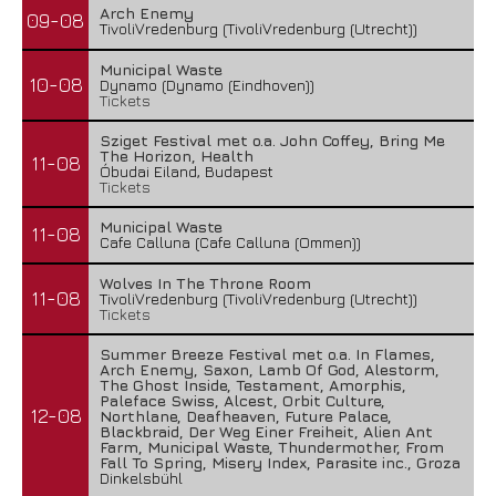
Arch Enemy
09-08
TivoliVredenburg (TivoliVredenburg (Utrecht))
Municipal Waste
10-08
Dynamo (Dynamo (Eindhoven))
Tickets
Sziget Festival met o.a. John Coffey, Bring Me
The Horizon, Health
11-08
Óbudai Eiland, Budapest
Tickets
Municipal Waste
11-08
Cafe Calluna (Cafe Calluna (Ommen))
Wolves In The Throne Room
11-08
TivoliVredenburg (TivoliVredenburg (Utrecht))
Tickets
Summer Breeze Festival met o.a. In Flames,
Arch Enemy, Saxon, Lamb Of God, Alestorm,
The Ghost Inside, Testament, Amorphis,
Paleface Swiss, Alcest, Orbit Culture,
12-08
Northlane, Deafheaven, Future Palace,
Blackbraid, Der Weg Einer Freiheit, Alien Ant
Farm, Municipal Waste, Thundermother, From
Fall To Spring, Misery Index, Parasite inc., Groza
Dinkelsbühl