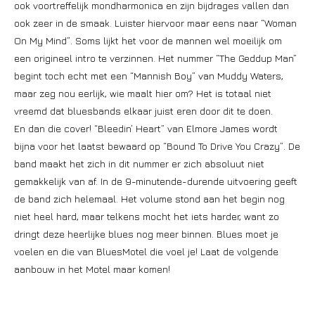
ook voortreffelijk mondharmonica en zijn bijdrages vallen dan
ook zeer in de smaak. Luister hiervoor maar eens naar “Woman
On My Mind”. Soms lijkt het voor de mannen wel moeilijk om
een origineel intro te verzinnen. Het nummer “The Geddup Man”
begint toch echt met een “Mannish Boy” van Muddy Waters,
maar zeg nou eerlijk, wie maalt hier om? Het is totaal niet
vreemd dat bluesbands elkaar juist eren door dit te doen.
En dan die cover! “Bleedin’ Heart” van Elmore James wordt
bijna voor het laatst bewaard op “Bound To Drive You Crazy”. De
band maakt het zich in dit nummer er zich absoluut niet
gemakkelijk van af. In de 9-minutende-durende uitvoering geeft
de band zich helemaal. Het volume stond aan het begin nog
niet heel hard, maar telkens mocht het iets harder, want zo
dringt deze heerlijke blues nog meer binnen. Blues moet je
voelen en die van BluesMotel die voel je! Laat de volgende
aanbouw in het Motel maar komen!