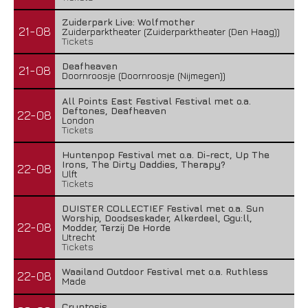
Zuiderpark Live: Wolfmother
21-08
Zuiderparktheater (Zuiderparktheater (Den Haag))
Tickets
Deafheaven
21-08
Doornroosje (Doornroosje (Nijmegen))
All Points East Festival Festival met o.a.
Deftones, Deafheaven
22-08
London
Tickets
Huntenpop Festival met o.a. Di-rect, Up The
Irons, The Dirty Daddies, Therapy?
22-08
Ulft
Tickets
DUISTER COLLECTIEF Festival met o.a. Sun
Worship, Doodseskader, Alkerdeel, Ggu:ll,
22-08
Modder, Terzij De Horde
Utrecht
Tickets
Waailand Outdoor Festival met o.a. Ruthless
22-08
Made
Cryptosis