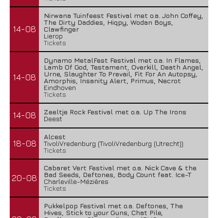
Nirwana Tuinfeest Festival met o.a. John Coffey,
The Dirty Daddies, Hiqpy, Wodan Boys,
14-08
Clawfinger
Lierop
Tickets
Dynamo MetalFest Festival met o.a. In Flames,
Lamb Of God, Testament, Overkill, Death Angel,
Urne, Slaughter To Prevail, Fit For An Autopsy,
14-08
Amorphis, Insanity Alert, Primus, Necrot
Eindhoven
Tickets
Zeeltje Rock Festival met o.a. Up The Irons
14-08
Deest
Alcest
18-08
TivoliVredenburg (TivoliVredenburg (Utrecht))
Tickets
Cabaret Vert Festival met o.a. Nick Cave & the
Bad Seeds, Deftones, Body Count feat. Ice-T
20-08
Charleville-Mézières
Tickets
Pukkelpop Festival met o.a. Deftones, The
Hives, Stick to your Guns, Chat Pile,