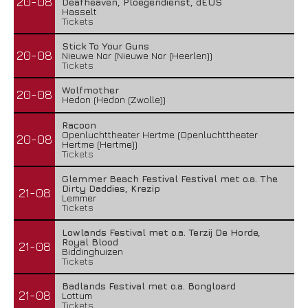
20-08
Deafheaven, Ploegendienst, dEUS
Hasselt
Tickets
Stick To Your Guns
20-08
Nieuwe Nor (Nieuwe Nor (Heerlen))
Tickets
Wolfmother
20-08
Hedon (Hedon (Zwolle))
Racoon
Openluchttheater Hertme (Openluchttheater
20-08
Hertme (Hertme))
Tickets
Glemmer Beach Festival Festival met o.a. The
Dirty Daddies, Krezip
21-08
Lemmer
Tickets
Lowlands Festival met o.a. Terzij De Horde,
Royal Blood
21-08
Biddinghuizen
Tickets
Badlands Festival met o.a. Bongloard
21-08
Lottum
Tickets