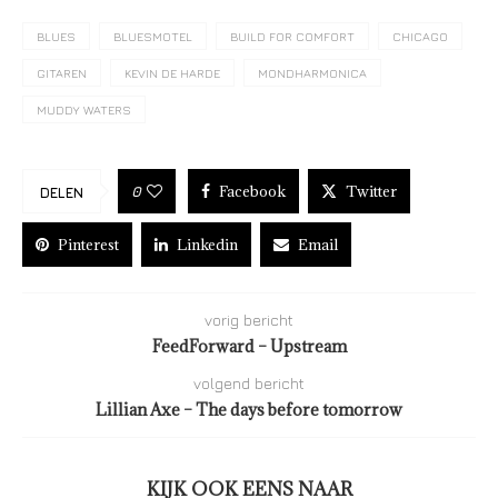
BLUES
BLUESMOTEL
BUILD FOR COMFORT
CHICAGO
GITAREN
KEVIN DE HARDE
MONDHARMONICA
MUDDY WATERS
Facebook
Twitter
0
DELEN
Pinterest
Linkedin
Email
vorig bericht
FeedForward – Upstream
volgend bericht
Lillian Axe – The days before tomorrow
KIJK OOK EENS NAAR