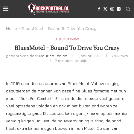
Home
»
BluesMotel – Bound To Drive You Crazy
ALBUM REVIEW
BluesMotel – Bound To Drive You Crazy
geschreven door
Maurice Tonies
11 januari 2012
674
views
2 minuten leestijd
In 2010 openden de deuren van BluesMotel. Vol overtuiging
debuteerden de mannen van deze fijne Blues formatie met hun
album “Built For Comfort”. Er is sinds die release veel gebeurd.
Veel optredens volgden en ook in het buitenland waren ze
regelmatig te gast. Dit succes kan eigenlijk maar op één manier
vervolg krijgen. Ja juist, de bouwvergunning is rond, de band
heeft extra kamer mogen bouwen in hun Motel. Op een van