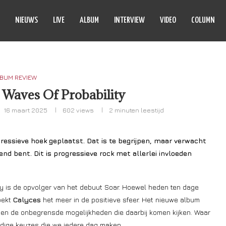
NIEUWS
LIVE
ALBUM
INTERVIEW
VIDEO
COLUMN
BUM REVIEW
 Waves Of Probability
16 maart 2025
602
views
2 minuten leestijd
essieve hoek geplaatst. Dat is te begrijpen, maar verwacht
nd bent. Dit is progressieve rock met allerlei invloeden
y is de opvolger van het debuut Soar. Hoewel heden ten dage
oekt
Calyces
het meer in de positieve sfeer. Het nieuwe album
 en de onbegrensde mogelijkheden die daarbij komen kijken. Waar
ndige keuzes die we iedere dag maken.