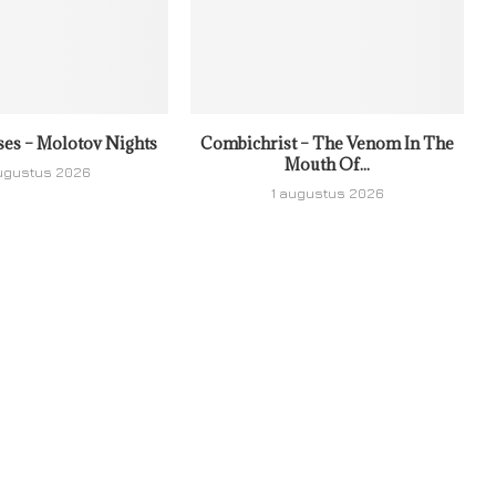
ses – Molotov Nights
Combichrist – The Venom In The
Mouth Of...
ugustus 2026
1 augustus 2026