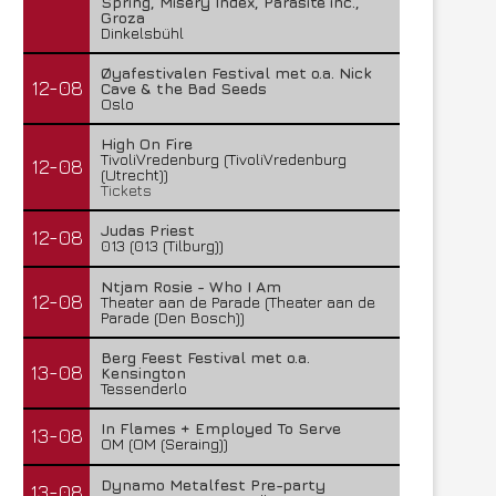
Spring, Misery Index, Parasite inc.,
Groza
Dinkelsbühl
Øyafestivalen Festival met o.a. Nick
12-08
Cave & the Bad Seeds
Oslo
High On Fire
TivoliVredenburg (TivoliVredenburg
12-08
(Utrecht))
Tickets
Judas Priest
12-08
013 (013 (Tilburg))
Ntjam Rosie - Who I Am
12-08
Theater aan de Parade (Theater aan de
Parade (Den Bosch))
Berg Feest Festival met o.a.
13-08
Kensington
Tessenderlo
In Flames + Employed To Serve
13-08
OM (OM (Seraing))
Dynamo Metalfest Pre-party
13-08