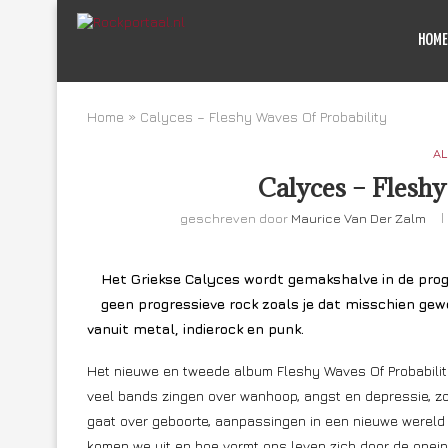
HOME
Home
»
Calyces – Fleshy Waves Of Probability
AL
Calyces – Fleshy
geschreven door
Maurice Van Der Zalm
Het Griekse Calyces wordt gemakshalve in de progr
geen progressieve rock zoals je dat misschien gewe
vanuit metal, indierock en punk.
Het nieuwe en tweede album Fleshy Waves Of Probabilit
veel bands zingen over wanhoop, angst en depressie, z
gaat over geboorte, aanpassingen in een nieuwe wereld
komen we uit en hoe vormt ons leven zich door de onei