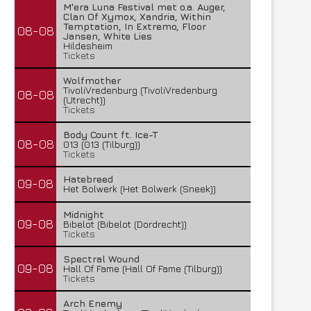
M'era Luna Festival met o.a. Auger,
Clan Of Xymox, Xandria, Within
Temptation, In Extremo, Floor
08-08
Jansen, White Lies
Hildesheim
Tickets
Wolfmother
TivoliVredenburg (TivoliVredenburg
08-08
(Utrecht))
Tickets
Body Count ft. Ice-T
08-08
013 (013 (Tilburg))
Tickets
Hatebreed
09-08
Het Bolwerk (Het Bolwerk (Sneek))
Midnight
09-08
Bibelot (Bibelot (Dordrecht))
Tickets
Spectral Wound
09-08
Hall Of Fame (Hall Of Fame (Tilburg))
Tickets
Arch Enemy