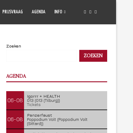
PRIJSVRAAG
AGENDA
INFO
Zoeken
ZOEKEN
AGENDA
Igorrr + HEALTH
06-08
013 (013 (Tilburg))
Tickets
Panzerfaust
06-08
Poppodium Volt (Poppodium Volt
(Sittard))