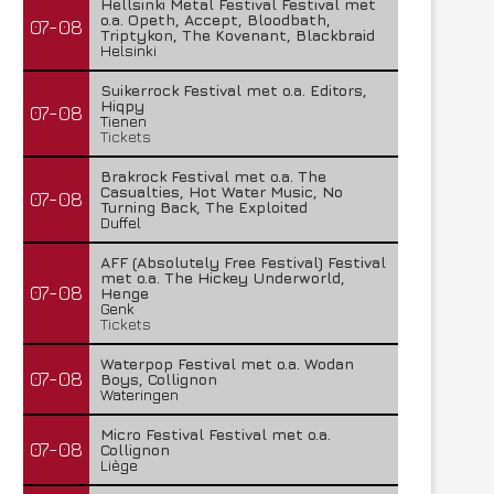
Hellsinki Metal Festival Festival met
o.a. Opeth, Accept, Bloodbath,
07-08
Triptykon, The Kovenant, Blackbraid
Helsinki
Suikerrock Festival met o.a. Editors,
Hiqpy
07-08
Tienen
Tickets
Brakrock Festival met o.a. The
Casualties, Hot Water Music, No
07-08
Turning Back, The Exploited
Duffel
AFF (Absolutely Free Festival) Festival
met o.a. The Hickey Underworld,
07-08
Henge
Genk
Tickets
Waterpop Festival met o.a. Wodan
07-08
Boys, Collignon
Wateringen
Micro Festival Festival met o.a.
07-08
Collignon
Liège