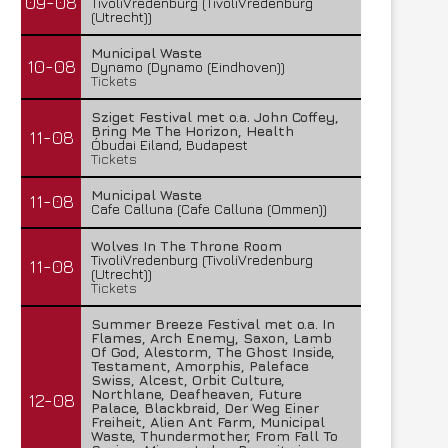
09-08
TivoliVredenburg (TivoliVredenburg
(Utrecht))
Municipal Waste
10-08
Dynamo (Dynamo (Eindhoven))
Tickets
Sziget Festival met o.a. John Coffey,
Bring Me The Horizon, Health
11-08
Óbudai Eiland, Budapest
Tickets
Municipal Waste
11-08
Cafe Calluna (Cafe Calluna (Ommen))
Wolves In The Throne Room
TivoliVredenburg (TivoliVredenburg
11-08
(Utrecht))
Tickets
Summer Breeze Festival met o.a. In
Flames, Arch Enemy, Saxon, Lamb
Of God, Alestorm, The Ghost Inside,
Testament, Amorphis, Paleface
Swiss, Alcest, Orbit Culture,
Northlane, Deafheaven, Future
12-08
Palace, Blackbraid, Der Weg Einer
Freiheit, Alien Ant Farm, Municipal
Waste, Thundermother, From Fall To