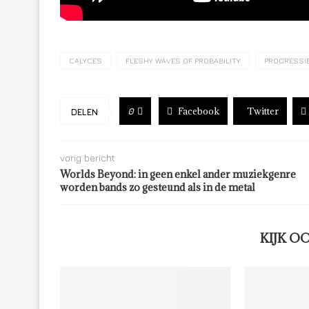
CALYCES
FLESHY WAVES OF PROBABILITY
PROGRESSI
Facebook
Twitter
0
DELEN
vorig bericht
Worlds Beyond: in geen enkel ander muziekgenre
worden bands zo gesteund als in de metal
KIJK O