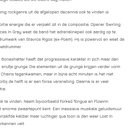
enig rockgenre uit de afgelopen decennia ook te vinden is.
rtie energie die er verpakt zit in de compositie. Opener Swirling
ices In Gray weet de band het adrenalinepeil ook aardig op te
drumwerk van Stavros Rigos (ex-Poem). Hij is powervol en weet de
petdrummer.
 Boneshatter heeft dat progressieve karakter in zich maar dan
n snufje grunge. Die elementen uit de grunge krijgen verder vorm
In Chains tegenkwamen, maar in bijna acht minuten is het niet
orbij de helft is er een forse versnelling. Daarna is er veel
tie.
ok te vinden. Neem bijvoorbeeld Forked Tongue en Flowinn
t enorme zwaartepunt kent. Een massieve muzikale geluidsmuur
zelfde kaliber maar luchtiger qua toon is dan weer Lost In
rkennen valt.