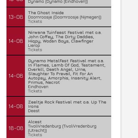
Dynamo (Dynamo (Eindhoven))
The Ghost Inside
13-08
Doornroosje (Doornroosje (Nijmegen))
Tickets
Nirwana Tuinfeest Festival met o.a.
John Coffey, The Dirty Daddies,
14-08
Hiqpy, Wodan Boys, Clawfinger
Lierop
Tickets
Dynamo MetalFest Festival met o.a.
In Flames, Lamb Of God, Testament,
Overkill, Death Angel, Urne,
Slaughter To Prevail, Fit For An
14-08
Autopsy, Amorphis, Insanity Alert,
Primus, Necrot
Eindhoven
Tickets
Zeeltje Rock Festival met o.a. Up The
14-08
Irons
Deest
Alcest
TivoliVredenburg (TivoliVredenburg
18-08
(Utrecht))
Tickets