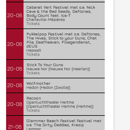
Cabaret Vert Festival met o.a. Nick
Cave & the Bad Seeds, Deftones,
20-08
Body Count feat. Ice-T
Charleville-Mézières
Tickets
Pukkelpop Festival met o.a. Deftones,
The Hives, Stick to your Guns, Chat
Pile, Deafheaven, Ploegendienst,
20-08
dEUS
Hasselt
Tickets
Stick To Your Guns
20-08
Nieuwe Nor (Nieuwe Nor (Heerlen))
Tickets
Wolfmother
20-08
Hedon (Hedon (Zwolle))
Racoon
Openluchttheater Hertme
20-08
(Openluchttheater Hertme (Hertme))
Tickets
Glemmer Beach Festival Festival met
o.a. The Dirty Daddies, Krezip
21-08
Lemmer