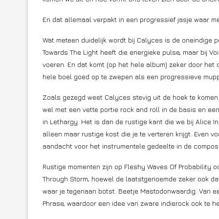
En dat allemaal verpakt in een progressief jasje waar m
Wat meteen duidelijk wordt bij Calyces is de oneindige po
Towards The Light heeft die energieke pulse, maar bij Vo
voeren. En dat komt (op het hele album) zeker door het 
hele boel goed op te zwepen als een progressieve mup
Zoals gezegd weet Calyces stevig uit de hoek te komen.
wel met een vette portie rock and roll in de basis en ee
in Lethargy. Het is dan de rustige kant die we bij Alice 
alleen maar rustige kost die je te verteren krijgt. Even vo
aandacht voor het instrumentele gedeelte in de composi
Rustige momenten zijn op Fleshy Waves Of Probability o
Through Storm, hoewel de laatstgenoemde zeker ook da
waar je tegenaan botst. Beetje Mastodonwaardig. Van een
Phrase, waardoor een idee van zware indierock ook te he