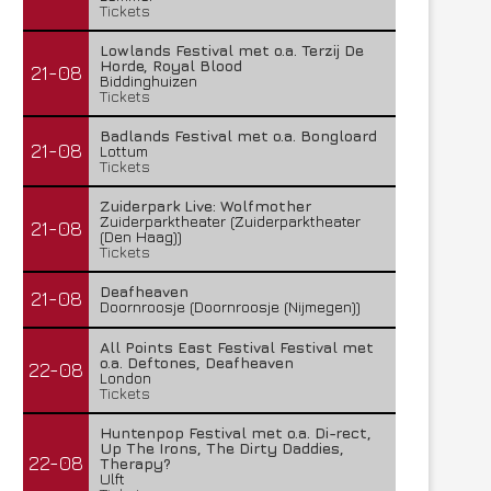
Tickets
Lowlands Festival met o.a. Terzij De
Horde, Royal Blood
21-08
Biddinghuizen
Tickets
Badlands Festival met o.a. Bongloard
21-08
Lottum
Tickets
Zuiderpark Live: Wolfmother
Zuiderparktheater (Zuiderparktheater
21-08
(Den Haag))
Tickets
Deafheaven
21-08
Doornroosje (Doornroosje (Nijmegen))
All Points East Festival Festival met
o.a. Deftones, Deafheaven
22-08
London
Tickets
Huntenpop Festival met o.a. Di-rect,
Up The Irons, The Dirty Daddies,
22-08
Therapy?
Ulft