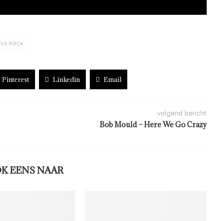
EVE ROCK
Pinterest
Linkedin
Email
volgend bericht
Bob Mould – Here We Go Crazy
OK EENS NAAR