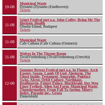
Municipal Waste
10-08
Dynamo (Dynamo (Eindhoven))
Tickets
Sziget Festival met o.a. John Coffey, Bring Me The
Horizon, Health
11-08
Óbudai Eiland, Budapest
Tickets
Municipal Waste
11-08
Cafe Calluna (Cafe Calluna (Ommen))
Wolves In The Throne Room
11-08
TivoliVredenburg (TivoliVredenburg (Utrecht))
Tickets
Summer Breeze Festival met o.a. In Flames, Arch
Enemy, Saxon, Lamb Of God, Alestorm, The
Ghost Inside, Testament, Amorphis, Paleface
Swiss, Alcest, Orbit Culture, Northlane,
12-08
Deafheaven, Future Palace, Blackbraid, Der Weg
Einer Freiheit, Alien Ant Farm, Municipal Waste,
Thundermother, From Fall To Spring, Misery
Index, Parasite inc., Groza
Dinkelsbühl