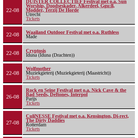
DUISTER COLLECTIEF Festival met o.a. Sun
Worship, Doodseskader, Alkerdeel, Ggu:ll,
22-08
Modder, Terzij De Horde
Utrecht
Tickets
Waailand Outdoor Festival met o.a. Ruthless
22-08
Made
Cryptosis
22-08
Iduna (Iduna (Drachten))
Wolfmother
22-08
Muziekgieterij (Muziekgieterij (Maastricht))
Tickets
Rock en Seine Festival met o.a. Nick Cave & the
Bad Seeds, Deftones, Interpol
26-08
Parijs
Tickets
CuliNESSE Festival met o.a. Kensington, Di-rect,
The Dirty Daddies
27-08
Rotterdam
Tickets