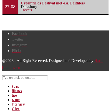
Creamfields Festival met o.a. Faithless
27-08
Daresbury
Tickets
Facebook
Twitter
Instagram
Flickr
@2023 - All Right Reserved. Designed and Developed by
Harm
Lourenssen
Home
Nieuws
Live
Album
Interview
Video