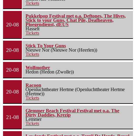
Tickets
Pukkelpop Festival met o.a. Deftones, The Hives,
Stick to your Guns, Chat Pile, Deafheaven,
20-08
Ploegendienst, dEUS
Hasselt
Tickets
Stick To Your Guns
20-08
Nieuwe Nor (Nieuwe Nor (Heerlen))
Tickets
Wolfmother
20-08
Hedon (Hedon (Zwolle))
Racoon
Openluchttheater Hertme (Openluchttheater Hertme
20-08
(Hertme))
Tickets
Glemmer Beach Festival Festival met o.a. The
Dirty Daddies, Krezip
21-08
Lemmer
Tickets