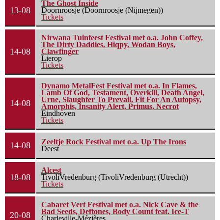
The Ghost Inside
13-08
Doornroosje (Doornroosje (Nijmegen))
Tickets
Nirwana Tuinfeest Festival met o.a. John Coffey,
The Dirty Daddies, Hiqpy, Wodan Boys,
14-08
Clawfinger
Lierop
Tickets
Dynamo MetalFest Festival met o.a. In Flames,
Lamb Of God, Testament, Overkill, Death Angel,
Urne, Slaughter To Prevail, Fit For An Autopsy,
14-08
Amorphis, Insanity Alert, Primus, Necrot
Eindhoven
Tickets
Zeeltje Rock Festival met o.a. Up The Irons
14-08
Deest
Alcest
18-08
TivoliVredenburg (TivoliVredenburg (Utrecht))
Tickets
Cabaret Vert Festival met o.a. Nick Cave & the
Bad Seeds, Deftones, Body Count feat. Ice-T
20-08
Charleville-Mézières