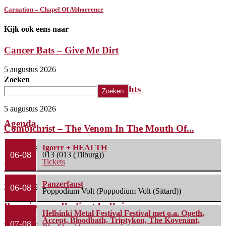
Carnation – Chapel Of Abhorrence
Kijk ook eens naar
Cancer Bats – Give Me Dirt
5 augustus 2026
Zoeken
The Iron Roses – Molotov Nights
Zoeken
5 augustus 2026
Agenda
Combichrist – The Venom In The Mouth Of...
1 augustus 2026
Igorrr + HEALTH
06-08
013 (013 (Tilburg))
Tickets
Lunatic Soul – Transition II
Panzerfaust
29 juli 2026
06-08
Poppodium Volt (Poppodium Volt (Sittard))
Boneripper – Radiant In Ruin
Hellsinki Metal Festival Festival met o.a. Opeth,
Accept, Bloodbath, Triptykon, The Kovenant,
07-08
27 juli 2026