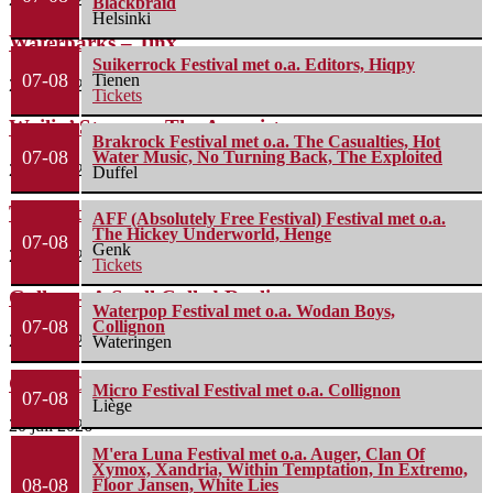
Blackbraid
Helsinki
Waterparks – Jinx
Suikerrock Festival met o.a. Editors, Hiqpy
07-08
Tienen
26 juli 2026
Tickets
Wailin’ Storms – The Arsonist
Brakrock Festival met o.a. The Casualties, Hot
07-08
Water Music, No Turning Back, The Exploited
26 juli 2026
Duffel
The Fifth Alliance – Stenahoria
AFF (Absolutely Free Festival) Festival met o.a.
The Hickey Underworld, Henge
07-08
Genk
22 juli 2026
Tickets
Gallon – A Spell Called Reality
Waterpop Festival met o.a. Wodan Boys,
07-08
Collignon
22 juli 2026
Wateringen
Green Carnation – A Dark Poem II: Sanguis
Micro Festival Festival met o.a. Collignon
07-08
Liège
20 juli 2026
M'era Luna Festival met o.a. Auger, Clan Of
Xymox, Xandria, Within Temptation, In Extremo,
08-08
Floor Jansen, White Lies