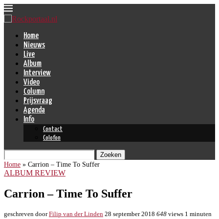
Home
Nieuws
Live
Album
Interview
Video
Column
Prijsvraag
Agenda
Info
Contact
Colofon
Zoeken
Home
»
Carrion – Time To Suffer
ALBUM REVIEW
Carrion – Time To Suffer
geschreven door
Filip van der Linden
28 september 2018
648
views
1 minuten