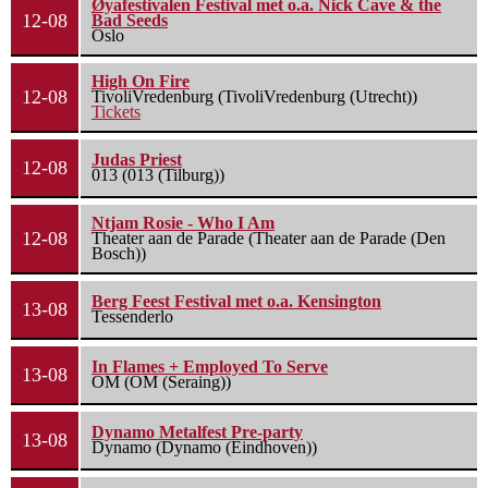
Øyafestivalen Festival met o.a. Nick Cave & the
12-08
Bad Seeds
Oslo
High On Fire
12-08
TivoliVredenburg (TivoliVredenburg (Utrecht))
Tickets
Judas Priest
12-08
013 (013 (Tilburg))
Ntjam Rosie - Who I Am
12-08
Theater aan de Parade (Theater aan de Parade (Den
Bosch))
Berg Feest Festival met o.a. Kensington
13-08
Tessenderlo
In Flames + Employed To Serve
13-08
OM (OM (Seraing))
Dynamo Metalfest Pre-party
13-08
Dynamo (Dynamo (Eindhoven))