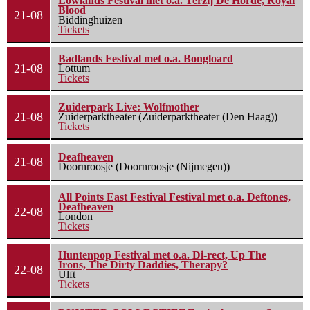
Lowlands Festival met o.a. Terzij De Horde, Royal
Blood
21-08
Biddinghuizen
Tickets
Badlands Festival met o.a. Bongloard
21-08
Lottum
Tickets
Zuiderpark Live: Wolfmother
21-08
Zuiderparktheater (Zuiderparktheater (Den Haag))
Tickets
Deafheaven
21-08
Doornroosje (Doornroosje (Nijmegen))
All Points East Festival Festival met o.a. Deftones,
Deafheaven
22-08
London
Tickets
Huntenpop Festival met o.a. Di-rect, Up The
Irons, The Dirty Daddies, Therapy?
22-08
Ulft
Tickets