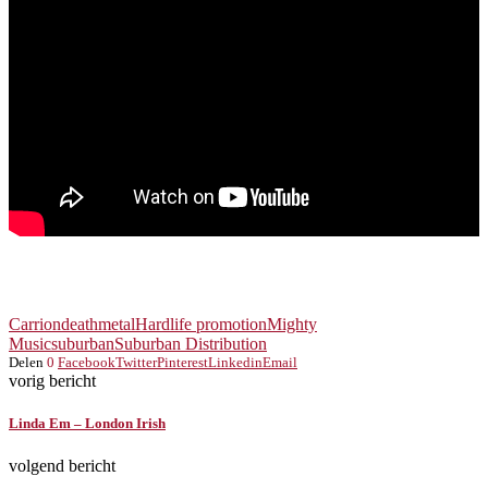
Carrion
deathmetal
Hardlife promotion
Mighty
Music
suburban
Suburban Distribution
Delen
0
Facebook
Twitter
Pinterest
Linkedin
Email
vorig bericht
Linda Em – London Irish
volgend bericht