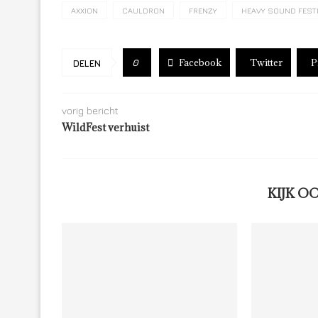
AXXION
CAULDRON
FRENZY
HEAVY SOUND FEST
Facebook
Twitter
P
0
DELEN
vorig bericht
WildFest verhuist
KIJK O