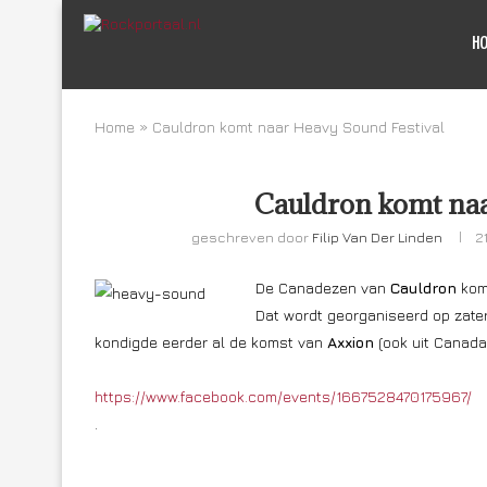
H
Home
»
Cauldron komt naar Heavy Sound Festival
Cauldron komt naa
geschreven door
Filip Van Der Linden
2
De Canadezen van
Cauldron
kome
Dat wordt georganiseerd op zater
kondigde eerder al de komst van
Axxion
(ook uit Canad
https://www.facebook.com/events/1667528470175967/
.