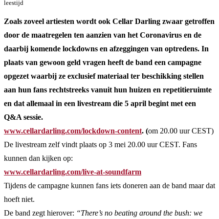
leestijd
Zoals zoveel artiesten wordt ook Cellar Darling zwaar getroffen
door de maatregelen ten aanzien van het Coronavirus en de
daarbij komende lockdowns en afzeggingen van optredens. In
plaats van gewoon geld vragen heeft de band een campagne
opgezet waarbij ze exclusief materiaal ter beschikking stellen
aan hun fans rechtstreeks vanuit hun huizen en repetitieruimte
en dat allemaal in een livestream die 5 april begint met een
Q&A sessie.
www.cellardarling.com/lockdown-content
. (
om 20.00 uur CEST)
De livestream zelf vindt plaats op 3 mei 20.00 uur CEST. Fans
kunnen dan kijken op:
www.cellardarling.com/live-at-soundfarm
Tijdens de campagne kunnen fans iets doneren aan de band maar dat
hoeft niet.
De band zegt hierover:
“There’s no beating around the bush: we