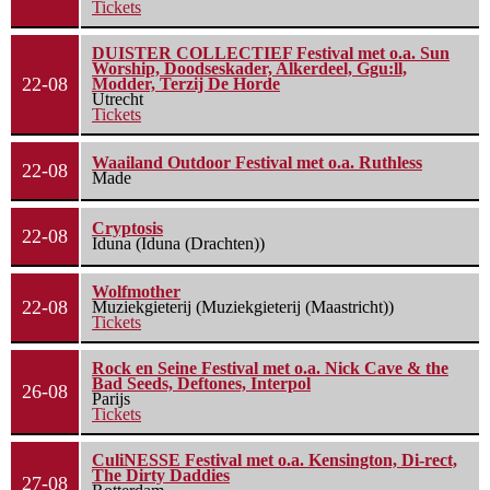
Tickets
DUISTER COLLECTIEF Festival met o.a. Sun
Worship, Doodseskader, Alkerdeel, Ggu:ll,
22-08
Modder, Terzij De Horde
Utrecht
Tickets
Waailand Outdoor Festival met o.a. Ruthless
22-08
Made
Cryptosis
22-08
Iduna (Iduna (Drachten))
Wolfmother
22-08
Muziekgieterij (Muziekgieterij (Maastricht))
Tickets
Rock en Seine Festival met o.a. Nick Cave & the
Bad Seeds, Deftones, Interpol
26-08
Parijs
Tickets
CuliNESSE Festival met o.a. Kensington, Di-rect,
The Dirty Daddies
27-08