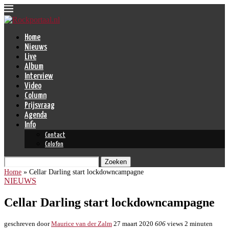
Home
Nieuws
Live
Album
Interview
Video
Column
Prijsvraag
Agenda
Info
Contact
Colofon
Zoeken
Home
»
Cellar Darling start lockdowncampagne
NIEUWS
Cellar Darling start lockdowncampagne
geschreven door
Maurice van der Zalm
27 maart 2020
606
views
2 minuten