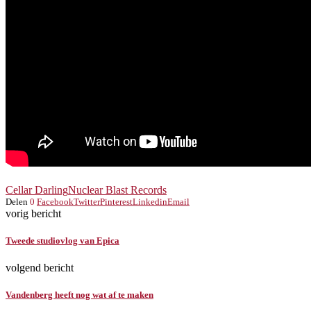
Cellar Darling
Nuclear Blast Records
Delen
0
Facebook
Twitter
Pinterest
Linkedin
Email
vorig bericht
Tweede studiovlog van Epica
volgend bericht
Vandenberg heeft nog wat af te maken