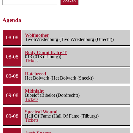
Zoeken
Agenda
Wolfmother
08-08
TivoliVredenburg (TivoliVredenburg (Utrecht))
Body Count ft. Ice-T
08-08
013 (013 (Tilburg))
Tickets
Hatebreed
09-08
Het Bolwerk (Het Bolwerk (Sneek))
Midnight
09-08
Bibelot (Bibelot (Dordrecht))
Tickets
Spectral Wound
09-08
Hall Of Fame (Hall Of Fame (Tilburg))
Tickets