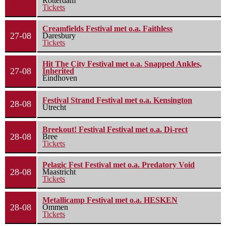
Rotterdam
Tickets
Creamfields Festival met o.a. Faithless
27-08
Daresbury
Tickets
Hit The City Festival met o.a. Snapped Ankles,
27-08
Inherited
Eindhoven
Festival Strand Festival met o.a. Kensington
28-08
Utrecht
Breekout! Festival Festival met o.a. Di-rect
28-08
Bree
Tickets
Pelagic Fest Festival met o.a. Predatory Void
28-08
Maastricht
Tickets
Metallicamp Festival met o.a. HESKEN
28-08
Ommen
Tickets