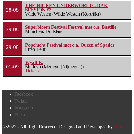
THE HICKEY UNDERWORLD - DAK
28-08
SESSION #3
Wilde Westen (Wilde Westen (Kortrijk))
Superbloom Festival Festival met o.a. Bastille
29-08
Munchen, Duitsland
Popelucht Festival met o.a. Queen of Spades
29-08
Etten-Leur
Wyatt E.
01-09
Merleyn (Merleyn (Nijmegen))
Tickets
Facebook
Twitter
Instagram
Flickr
@2023 - All Right Reserved. Designed and Developed by
Harm