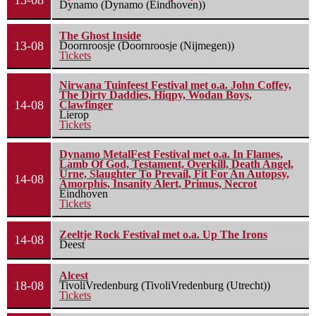
13-08
Dynamo (Dynamo (Eindhoven))
The Ghost Inside
13-08
Doornroosje (Doornroosje (Nijmegen))
Tickets
Nirwana Tuinfeest Festival met o.a. John Coffey,
The Dirty Daddies, Hiqpy, Wodan Boys,
14-08
Clawfinger
Lierop
Tickets
Dynamo MetalFest Festival met o.a. In Flames,
Lamb Of God, Testament, Overkill, Death Angel,
Urne, Slaughter To Prevail, Fit For An Autopsy,
14-08
Amorphis, Insanity Alert, Primus, Necrot
Eindhoven
Tickets
Zeeltje Rock Festival met o.a. Up The Irons
14-08
Deest
Alcest
18-08
TivoliVredenburg (TivoliVredenburg (Utrecht))
Tickets