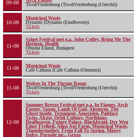
Arch Enemy
09-08
TivoliVredenburg (TivoliVredenburg (Utrecht))
Municipal Waste
10-08
Dynamo (Dynamo (Eindhoven))
Tickets
Sziget Festival met o.a. John Coffey, Bring Me The
Horizon, Health
11-08
Óbudai Eiland, Budapest
Tickets
Municipal Waste
11-08
Cafe Calluna (Cafe Calluna (Ommen))
Wolves In The Throne Room
11-08
TivoliVredenburg (TivoliVredenburg (Utrecht))
Tickets
Summer Breeze Festival met o.a. In Flames, Arch
Enemy, Saxon, Lamb Of God, Alestorm, The
Ghost Inside, Testament, Amorphis, Paleface
Swiss, Alcest, Orbit Culture, Northlane,
12-08
Deafheaven, Future Palace, Blackbraid, Der Weg
Einer Freiheit, Alien Ant Farm, Municipal Waste,
Thundermother, From Fall To Spring, Misery
Index, Parasite inc., Groza