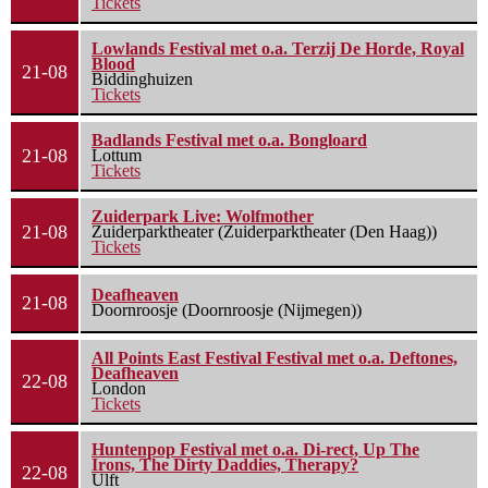
Tickets
Lowlands Festival met o.a. Terzij De Horde, Royal
Blood
21-08
Biddinghuizen
Tickets
Badlands Festival met o.a. Bongloard
21-08
Lottum
Tickets
Zuiderpark Live: Wolfmother
21-08
Zuiderparktheater (Zuiderparktheater (Den Haag))
Tickets
Deafheaven
21-08
Doornroosje (Doornroosje (Nijmegen))
All Points East Festival Festival met o.a. Deftones,
Deafheaven
22-08
London
Tickets
Huntenpop Festival met o.a. Di-rect, Up The
Irons, The Dirty Daddies, Therapy?
22-08
Ulft