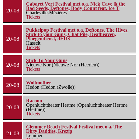
Cabaret Vert Festival met o.a. Nick Cave & the
Bad Seeds, Deftones, Body Count feat. Ice-T
20-08
Charleville-Mézières
Tickets
Pukkelpop Festival met o.a. Deftones, The Hives,
Stick to your Guns, Chat Pile, Deafheaven,
20-08
Ploegendienst, dEUS
Hasselt
Tickets
Stick To Your Guns
20-08
Nieuwe Nor (Nieuwe Nor (Heerlen))
Tickets
Wolfmother
20-08
Hedon (Hedon (Zwolle))
Racoon
Openluchttheater Hertme (Openluchttheater Hertme
20-08
(Hertme))
Tickets
Glemmer Beach Festival Festival met o.a. The
Dirty Daddies, Krezip
21-08
Lemmer