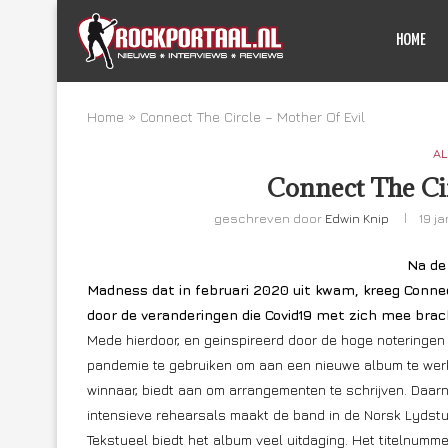
HOME
Home
»
Connect The Circle – Mother Of Evil
AL
Connect The Cir
geschreven door
Edwin Knip
19 j
Na de
Madness dat in februari 2020 uit kwam, kreeg Connec
door de veranderingen die Covid19 met zich mee brac
Mede hierdoor, en geinspireerd door de hoge noteringen v
pandemie te gebruiken om aan een nieuwe album te wer
winnaar, biedt aan om arrangementen te schrijven. Daarn
intensieve rehearsals maakt de band in de Norsk Lydstu
Tekstueel biedt het album veel uitdaging. Het titelnum