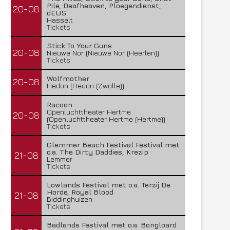
Pile, Deafheaven, Ploegendienst,
20-08
dEUS
Hasselt
Tickets
Stick To Your Guns
20-08
Nieuwe Nor (Nieuwe Nor (Heerlen))
Tickets
Wolfmother
20-08
Hedon (Hedon (Zwolle))
Racoon
Openluchttheater Hertme
20-08
(Openluchttheater Hertme (Hertme))
Tickets
Glemmer Beach Festival Festival met
o.a. The Dirty Daddies, Krezip
21-08
Lemmer
Tickets
Lowlands Festival met o.a. Terzij De
Horde, Royal Blood
21-08
Biddinghuizen
Tickets
Badlands Festival met o.a. Bongloard