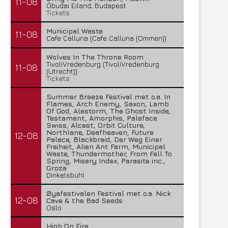
11-08
Óbudai Eiland, Budapest
Tickets
Municipal Waste
11-08
Cafe Calluna (Cafe Calluna (Ommen))
Wolves In The Throne Room
TivoliVredenburg (TivoliVredenburg
11-08
(Utrecht))
Tickets
Summer Breeze Festival met o.a. In
Flames, Arch Enemy, Saxon, Lamb
Of God, Alestorm, The Ghost Inside,
Testament, Amorphis, Paleface
Swiss, Alcest, Orbit Culture,
Northlane, Deafheaven, Future
12-08
Palace, Blackbraid, Der Weg Einer
Freiheit, Alien Ant Farm, Municipal
Waste, Thundermother, From Fall To
Spring, Misery Index, Parasite inc.,
Groza
Dinkelsbühl
Lunatic Soul – Transition II
Boneripper – Radiant In
Øyafestivalen Festival met o.a. Nick
29 juli 2026
27 juli 2026
12-08
Cave & the Bad Seeds
Oslo
High On Fire