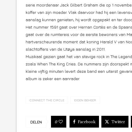
serie moordenaar Jack Gilbert Graham die op 1 novembe
koffer van zijn moeder. Vlak daarvoor had hij een levensv
aanslag kunnen genieten, hij wordt opgepakt en ter dood 
Het nummer 1591 gaat over Hernan Cortès en de Spaanse
gaat over de ruimtereis voor de eerste bewoners van Ma
hartverscheurende moment dat koning Harald V van Noor
slachtoffers van de Utøya aanslag in 2011.
Muzikaal gezien gaat het van stevige rock in The Legend
zoals When The King Cries. De nummers zijn doorspekt met
kleine vijftig minuten levert deze band een uiterst geva
album is zeker een aanrader.
CONNECT THE CIRCLE
EIGEN BEHEER
Facebook
Twitter
0
DELEN