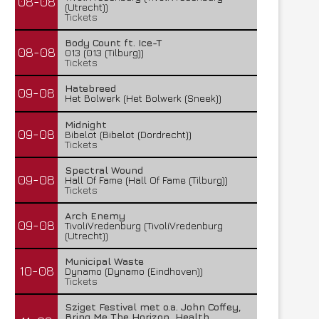
08-08
(Utrecht))
Tickets
Body Count ft. Ice-T
08-08
013 (013 (Tilburg))
Tickets
Hatebreed
09-08
Het Bolwerk (Het Bolwerk (Sneek))
Midnight
09-08
Bibelot (Bibelot (Dordrecht))
Tickets
Spectral Wound
09-08
Hall Of Fame (Hall Of Fame (Tilburg))
Tickets
Arch Enemy
09-08
TivoliVredenburg (TivoliVredenburg
(Utrecht))
Municipal Waste
10-08
Dynamo (Dynamo (Eindhoven))
Tickets
Sziget Festival met o.a. John Coffey,
Bring Me The Horizon, Health