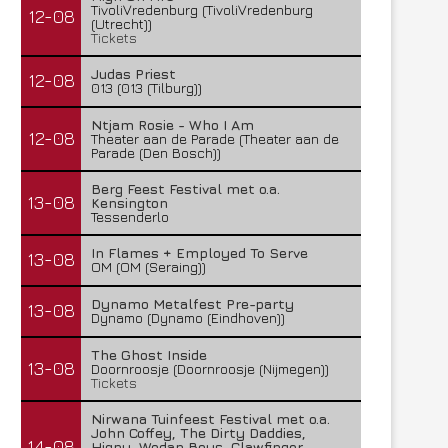
TivoliVredenburg (TivoliVredenburg
12-08
(Utrecht))
Tickets
Judas Priest
12-08
013 (013 (Tilburg))
Ntjam Rosie - Who I Am
12-08
Theater aan de Parade (Theater aan de
Parade (Den Bosch))
Berg Feest Festival met o.a.
13-08
Kensington
Tessenderlo
In Flames + Employed To Serve
13-08
OM (OM (Seraing))
Dynamo Metalfest Pre-party
13-08
Dynamo (Dynamo (Eindhoven))
The Ghost Inside
13-08
Doornroosje (Doornroosje (Nijmegen))
Tickets
Nirwana Tuinfeest Festival met o.a.
John Coffey, The Dirty Daddies,
14-08
Hiqpy, Wodan Boys, Clawfinger