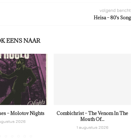
volgend bericht
Heisa – 80's Song
OK EENS NAAR
ses – Molotov Nights
Combichrist – The Venom In The
Mouth Of...
ugustus 2026
1 augustus 2026