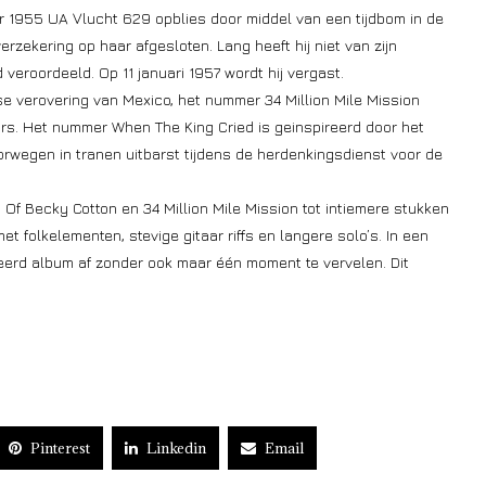
r 1955 UA Vlucht 629 opblies door middel van een tijdbom in de
erzekering op haar afgesloten. Lang heeft hij niet van zijn
veroordeeld. Op 11 januari 1957 wordt hij vergast.
 verovering van Mexico, het nummer 34 Million Mile Mission
rs. Het nummer When The King Cried is geinspireerd door het
wegen in tranen uitbarst tijdens de herdenkingsdienst voor de
 Of Becky Cotton en 34 Million Mile Mission tot intiemere stukken
 folkelementen, stevige gitaar riffs en langere solo’s. In een
rieerd album af zonder ook maar één moment te vervelen. Dit
Pinterest
Linkedin
Email