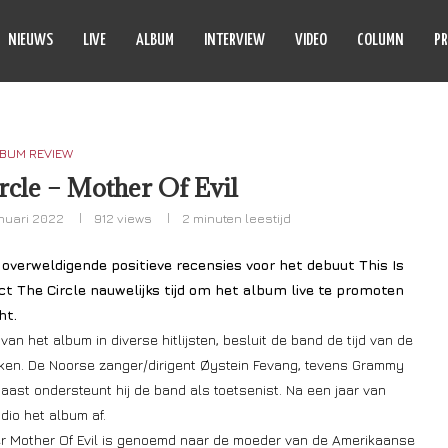
NIEUWS
LIVE
ALBUM
INTERVIEW
VIDEO
COLUMN
PR
BUM REVIEW
cle – Mother Of Evil
anuari 2022
912
views
2 minuten leestijd
 overweldigende positieve recensies voor het debuut This Is
t The Circle nauwelijks tijd om het album live te promoten
ht.
an het album in diverse hitlijsten, besluit de band de tijd van de
ken. De Noorse zanger/dirigent Øystein Fevang, tevens Grammy
aast ondersteunt hij de band als toetsenist. Na een jaar van
dio het album af.
mer Mother Of Evil is genoemd naar de moeder van de Amerikaanse