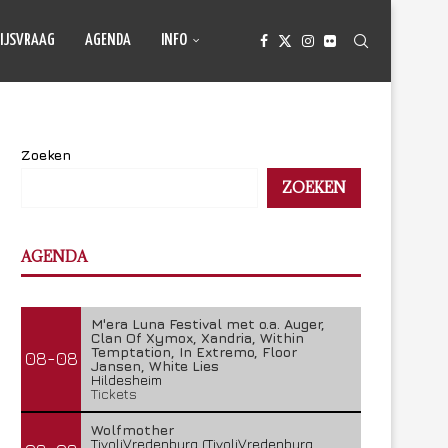
IJSVRAAG
AGENDA
INFO
Zoeken
ZOEKEN
AGENDA
M'era Luna Festival met o.a. Auger,
Clan Of Xymox, Xandria, Within
Temptation, In Extremo, Floor
08-08
Jansen, White Lies
Hildesheim
Tickets
Wolfmother
TivoliVredenburg (TivoliVredenburg