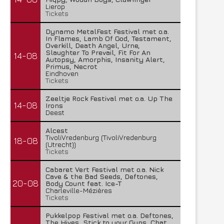
Lierop
Tickets
Dynamo MetalFest Festival met o.a.
In Flames, Lamb Of God, Testament,
Overkill, Death Angel, Urne,
Slaughter To Prevail, Fit For An
14-08
Autopsy, Amorphis, Insanity Alert,
Primus, Necrot
Eindhoven
Tickets
Zeeltje Rock Festival met o.a. Up The
14-08
Irons
Deest
Alcest
TivoliVredenburg (TivoliVredenburg
18-08
(Utrecht))
Tickets
Cabaret Vert Festival met o.a. Nick
Cave & the Bad Seeds, Deftones,
20-08
Body Count feat. Ice-T
Charleville-Mézières
Tickets
Pukkelpop Festival met o.a. Deftones,
The Hives, Stick to your Guns, Chat