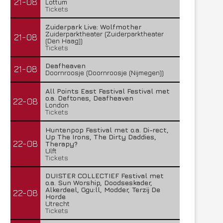
21-08
Lottum
Tickets
Zuiderpark Live: Wolfmother
Zuiderparktheater (Zuiderparktheater
21-08
(Den Haag))
Tickets
Deafheaven
21-08
Doornroosje (Doornroosje (Nijmegen))
All Points East Festival Festival met
o.a. Deftones, Deafheaven
22-08
London
Tickets
Huntenpop Festival met o.a. Di-rect,
Up The Irons, The Dirty Daddies,
22-08
Therapy?
Ulft
Tickets
DUISTER COLLECTIEF Festival met
o.a. Sun Worship, Doodseskader,
Alkerdeel, Ggu:ll, Modder, Terzij De
22-08
Horde
Utrecht
Tickets