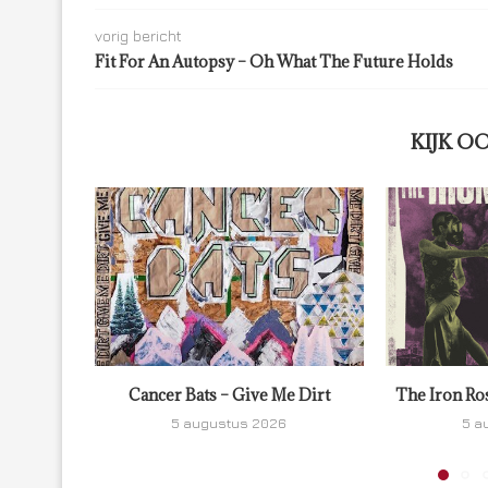
vorig bericht
Fit For An Autopsy – Oh What The Future Holds
KIJK O
Cancer Bats – Give Me Dirt
The Iron Ro
5 augustus 2026
5 a