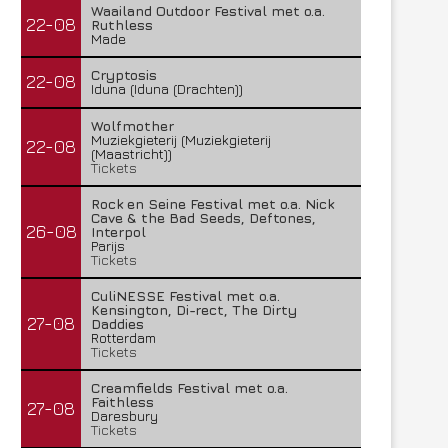
Waailand Outdoor Festival met o.a.
22-08
Ruthless
Made
Cryptosis
22-08
Iduna (Iduna (Drachten))
Wolfmother
Muziekgieterij (Muziekgieterij
22-08
(Maastricht))
Tickets
Rock en Seine Festival met o.a. Nick
Cave & the Bad Seeds, Deftones,
26-08
Interpol
Parijs
Tickets
CuliNESSE Festival met o.a.
Kensington, Di-rect, The Dirty
27-08
Daddies
Rotterdam
Tickets
Creamfields Festival met o.a.
Faithless
27-08
Daresbury
Tickets