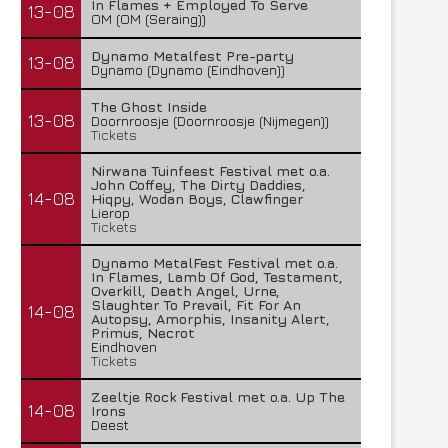
In Flames + Employed To Serve
13-08
OM (OM (Seraing))
Dynamo Metalfest Pre-party
13-08
Dynamo (Dynamo (Eindhoven))
The Ghost Inside
13-08
Doornroosje (Doornroosje (Nijmegen))
Tickets
Nirwana Tuinfeest Festival met o.a.
John Coffey, The Dirty Daddies,
14-08
Hiqpy, Wodan Boys, Clawfinger
Lierop
Tickets
Dynamo MetalFest Festival met o.a.
In Flames, Lamb Of God, Testament,
Overkill, Death Angel, Urne,
Slaughter To Prevail, Fit For An
14-08
Autopsy, Amorphis, Insanity Alert,
Primus, Necrot
Eindhoven
Tickets
Zeeltje Rock Festival met o.a. Up The
14-08
Irons
Temic brengt nieuwe single uit
Insomnium brengt nieuwe
Deest
uit