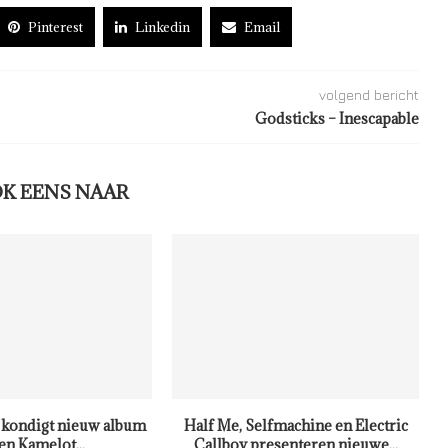
Pinterest
Linkedin
Email
volgend bericht
Godsticks – Inescapable
OK EENS NAAR
kondigt nieuw album
Half Me, Selfmachine en Electric
en Kamelot...
Callboy presenteren nieuwe...