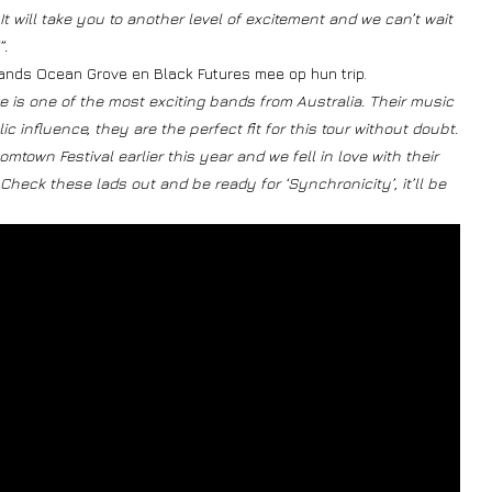
It will take you to another level of excitement and we can’t wait
”.
ands Ocean Grove en Black Futures mee op hun trip.
 is one of the most exciting bands from Australia. Their music
influence, they are the perfect fit for this tour without doubt.
town Festival earlier this year and we fell in love with their
Check these lads out and be ready for ‘Synchronicity’, it’ll be