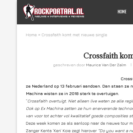
HOME
Home
»
Crossfaith komt met nieuwe single
Crossfaith kom
geschreven door
Maurice Van Der Zalm
Cross
ze Nederland op 13 februari aandoen. Dan staan ze 
Machina wisten ze in 2018 sterk te overtuigen.
“
Crossfaith overtuigt. Niet alleen live weten ze alle re
Ook op Ex Machina zetten ze hun enerverende technome
van voor tot achter vol kwalitatief goede composities s
Deze week komen ze als aanloop naar de nieuwe tour me
Zanger Kenta ‘Ken’ Koie zegt hierover
“Do you want a ne