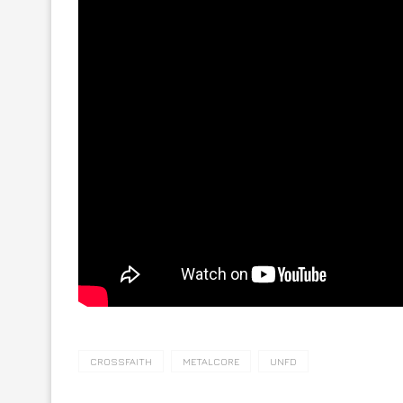
CROSSFAITH
METALCORE
UNFD