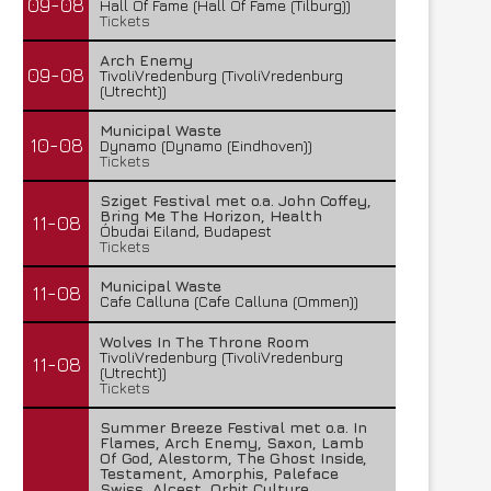
09-08
Hall Of Fame (Hall Of Fame (Tilburg))
Tickets
Arch Enemy
09-08
TivoliVredenburg (TivoliVredenburg
(Utrecht))
Municipal Waste
10-08
Dynamo (Dynamo (Eindhoven))
Tickets
Sziget Festival met o.a. John Coffey,
Bring Me The Horizon, Health
11-08
Óbudai Eiland, Budapest
Tickets
Municipal Waste
11-08
Cafe Calluna (Cafe Calluna (Ommen))
Wolves In The Throne Room
TivoliVredenburg (TivoliVredenburg
11-08
(Utrecht))
Tickets
Summer Breeze Festival met o.a. In
Flames, Arch Enemy, Saxon, Lamb
Of God, Alestorm, The Ghost Inside,
Testament, Amorphis, Paleface
Swiss, Alcest, Orbit Culture,