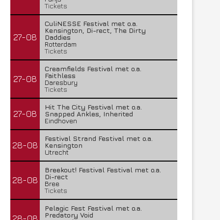
Tickets
CuliNESSE Festival met o.a.
Kensington, Di-rect, The Dirty
27-08
Daddies
Rotterdam
Tickets
Creamfields Festival met o.a.
Faithless
27-08
Daresbury
Tickets
Hit The City Festival met o.a.
27-08
Snapped Ankles, Inherited
Eindhoven
Festival Strand Festival met o.a.
28-08
Kensington
Utrecht
Breekout! Festival Festival met o.a.
Di-rect
28-08
Bree
Tickets
Pelagic Fest Festival met o.a.
Predatory Void
28-08