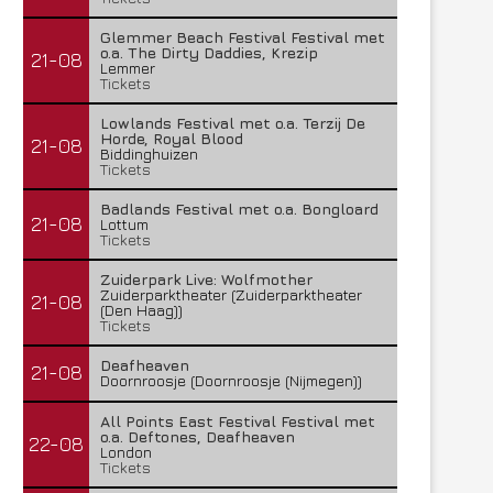
Glemmer Beach Festival Festival met
o.a. The Dirty Daddies, Krezip
21-08
Lemmer
Tickets
Lowlands Festival met o.a. Terzij De
Horde, Royal Blood
21-08
Biddinghuizen
Tickets
Badlands Festival met o.a. Bongloard
21-08
Lottum
Tickets
Zuiderpark Live: Wolfmother
Zuiderparktheater (Zuiderparktheater
21-08
(Den Haag))
Tickets
Deafheaven
21-08
Doornroosje (Doornroosje (Nijmegen))
All Points East Festival Festival met
o.a. Deftones, Deafheaven
22-08
London
Tickets