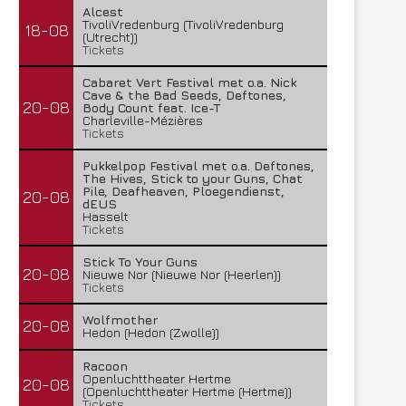
28 juli 2026
Alcest
27 juli 2026
TivoliVredenburg (TivoliVredenburg
18-08
(Utrecht))
Tickets
Cabaret Vert Festival met o.a. Nick
Cave & the Bad Seeds, Deftones,
20-08
Body Count feat. Ice-T
Charleville-Mézières
Tickets
Pukkelpop Festival met o.a. Deftones,
The Hives, Stick to your Guns, Chat
Pile, Deafheaven, Ploegendienst,
20-08
dEUS
Hasselt
Tickets
Stick To Your Guns
20-08
Nieuwe Nor (Nieuwe Nor (Heerlen))
Tickets
Wolfmother
20-08
Hedon (Hedon (Zwolle))
Racoon
Openluchttheater Hertme
20-08
(Openluchttheater Hertme (Hertme))
Tickets