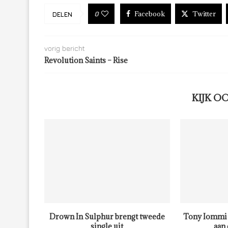
Facebook
Twitter
0
DELEN
vorig bericht
Revolution Saints – Rise
KIJK O
Drown In Sulphur brengt tweede
Tony Iommi 
single uit
aan 