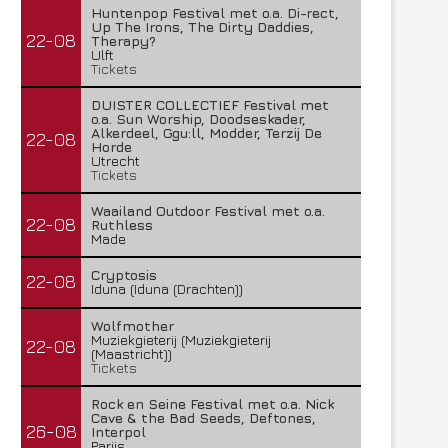
Huntenpop Festival met o.a. Di-rect,
Up The Irons, The Dirty Daddies,
22-08
Therapy?
Ulft
Tickets
DUISTER COLLECTIEF Festival met
o.a. Sun Worship, Doodseskader,
Alkerdeel, Ggu:ll, Modder, Terzij De
22-08
Horde
Utrecht
Tickets
Waailand Outdoor Festival met o.a.
22-08
Ruthless
Made
Cryptosis
22-08
Iduna (Iduna (Drachten))
Wolfmother
Muziekgieterij (Muziekgieterij
22-08
(Maastricht))
Tickets
Rock en Seine Festival met o.a. Nick
Cave & the Bad Seeds, Deftones,
26-08
Interpol
Parijs