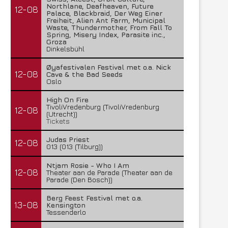
Northlane, Deafheaven, Future
12-08
Palace, Blackbraid, Der Weg Einer
Freiheit, Alien Ant Farm, Municipal
Waste, Thundermother, From Fall To
Spring, Misery Index, Parasite inc.,
Groza
Dinkelsbühl
Øyafestivalen Festival met o.a. Nick
12-08
Cave & the Bad Seeds
Oslo
High On Fire
TivoliVredenburg (TivoliVredenburg
12-08
(Utrecht))
Tickets
Judas Priest
12-08
013 (013 (Tilburg))
Ntjam Rosie - Who I Am
12-08
Theater aan de Parade (Theater aan de
Parade (Den Bosch))
Berg Feest Festival met o.a.
13-08
Kensington
Tessenderlo