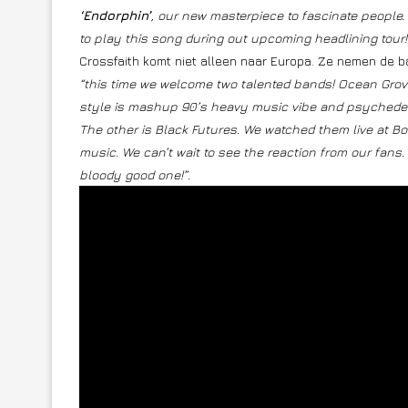
‘Endorphin’
, our new masterpiece to fascinate people. 
to play this song during out upcoming headlining tour!
Crossfaith komt niet alleen naar Europa. Ze nemen de b
“this time we welcome two talented bands! Ocean Grove
style is mashup 90’s heavy music vibe and psychedelic 
The other is Black Futures. We watched them live at Boom
music. We can’t wait to see the reaction from our fans. 
bloody good one!”.