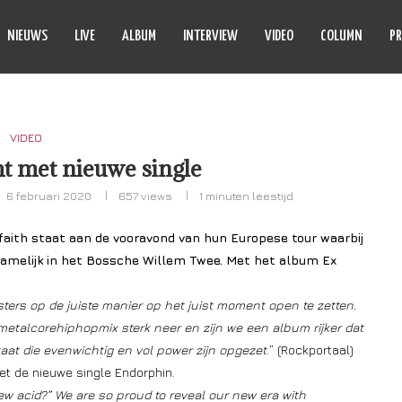
NIEUWS
LIVE
ALBUM
INTERVIEW
VIDEO
COLUMN
PR
VIDEO
t met nieuwe single
6 februari 2020
657
views
1 minuten leestijd
faith staat aan de vooravond van hun Europese tour waarbij
namelijk in het Bossche Willem Twee. Met het album Ex
gisters op de juiste manier op het juist moment open te zetten.
talcorehiphopmix sterk neer en zijn we een album rijker dat
taat die evenwichtig en vol power zijn opgezet
.” (Rockportaal)
t de nieuwe single Endorphin.
w acid?” We are so proud to reveal our new era with