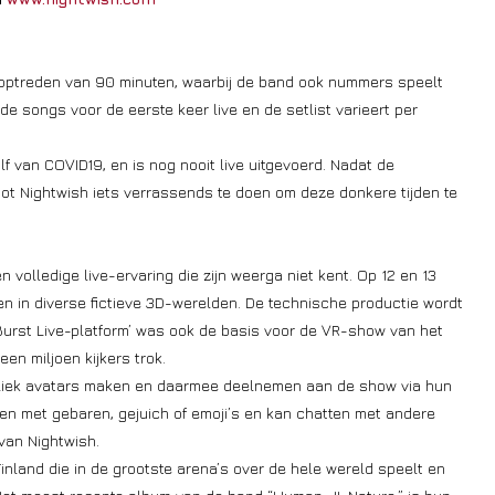
 optreden van 90 minuten, waarbij de band ook nummers speelt
 de songs voor de eerste keer live en de setlist varieert per
golf van COVID19, en is nog nooit live uitgevoerd. Nadat de
t Nightwish iets verrassends te doen om deze donkere tijden te
n volledige live-ervaring die zijn weerga niet kent. Op 12 en 13
 in diverse fictieve 3D-werelden. De technische productie wordt
 ‘Burst Live-platform’ was ook de basis voor de VR-show van het
en miljoen kijkers trok.
ubliek avatars maken en daarmee deelnemen aan de show via hun
en met gebaren, gejuich of emoji’s en kan chatten met andere
van Nightwish.
inland die in de grootste arena’s over de hele wereld speelt en