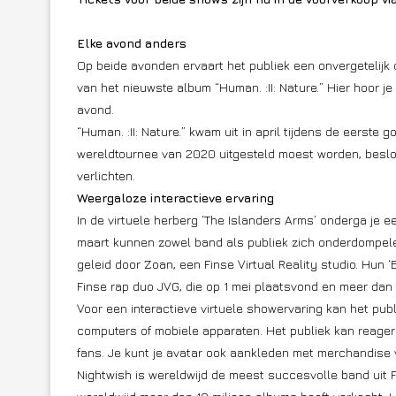
Elke avond anders
Op beide avonden ervaart het publiek een onvergetelijk
van het nieuwste album “Human. :II: Nature.” Hier hoor je
avond.
“Human. :II: Nature.” kwam uit in april tijdens de eerste 
wereldtournee van 2020 uitgesteld moest worden, besloo
verlichten.
Weergaloze interactieve ervaring
In de virtuele herberg ‘The Islanders Arms’ onderga je ee
maart kunnen zowel band als publiek zich onderdompelen
geleid door Zoan, een Finse Virtual Reality studio. Hun
Finse rap duo JVG, die op 1 mei plaatsvond en meer dan e
Voor een interactieve virtuele showervaring kan het p
computers of mobiele apparaten. Het publiek kan reager
fans. Je kunt je avatar ook aankleden met merchandise 
Nightwish is wereldwijd de meest succesvolle band uit F