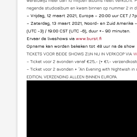
wereldwijd meer dan 10 miljoen albums heeft verkocht. H
negende studioalbum en kwam binnen op nummer 2 in d
– Vrijdag, 12 maart 2021, Europa – 20:00 uur CET / 
– Zaterdag, 13 maart 2021, Noord- en Zuid Amerika – 
(UTC -3) / 19:00 CST (UTC -6), duur +- 90 minuten.
Ervaar de liveshows via
www.burst.fi
Opname kan worden bekeken tot 48 uur na de show
TICKETS VOOR BEIDE SHOWS ZIJN NU IN VERKOOP VIA
W
– Ticket voor 2 avonden vanaf €25,- (+ €1,- verzendkost
– Ticket voor 2 avonden + “An Evening with Nightwish in a
EDITION, VERZENDING ALLEEN BINNEN EUROPA.