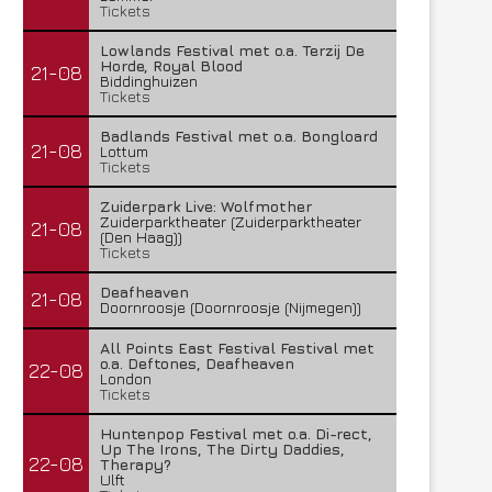
Tickets
Lowlands Festival met o.a. Terzij De
Horde, Royal Blood
21-08
Biddinghuizen
Tickets
Badlands Festival met o.a. Bongloard
21-08
Lottum
Tickets
Zuiderpark Live: Wolfmother
Zuiderparktheater (Zuiderparktheater
21-08
(Den Haag))
Tickets
Deafheaven
21-08
Doornroosje (Doornroosje (Nijmegen))
All Points East Festival Festival met
o.a. Deftones, Deafheaven
22-08
London
Tickets
Huntenpop Festival met o.a. Di-rect,
Up The Irons, The Dirty Daddies,
22-08
Therapy?
Ulft