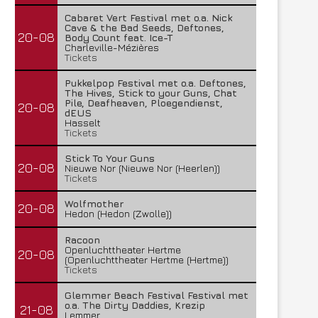
Cabaret Vert Festival met o.a. Nick
Cave & the Bad Seeds, Deftones,
20-08
Body Count feat. Ice-T
Charleville-Mézières
Tickets
Pukkelpop Festival met o.a. Deftones,
The Hives, Stick to your Guns, Chat
Pile, Deafheaven, Ploegendienst,
20-08
dEUS
Hasselt
Tickets
Stick To Your Guns
20-08
Nieuwe Nor (Nieuwe Nor (Heerlen))
Tickets
Wolfmother
20-08
Hedon (Hedon (Zwolle))
Racoon
Openluchttheater Hertme
20-08
(Openluchttheater Hertme (Hertme))
Tickets
Glemmer Beach Festival Festival met
o.a. The Dirty Daddies, Krezip
21-08
Lemmer