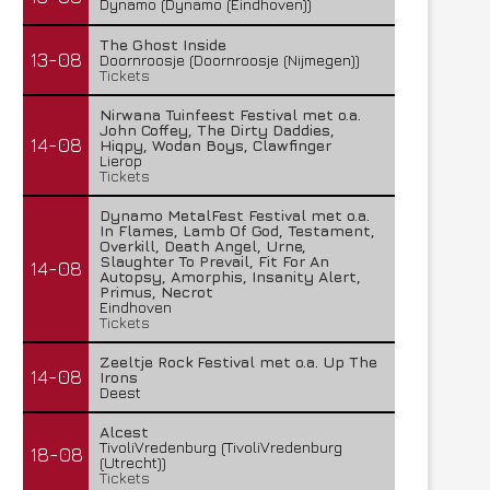
Dynamo (Dynamo (Eindhoven))
The Ghost Inside
13-08
Doornroosje (Doornroosje (Nijmegen))
Tickets
Nirwana Tuinfeest Festival met o.a.
John Coffey, The Dirty Daddies,
14-08
Hiqpy, Wodan Boys, Clawfinger
Lierop
Tickets
Dynamo MetalFest Festival met o.a.
In Flames, Lamb Of God, Testament,
Overkill, Death Angel, Urne,
Slaughter To Prevail, Fit For An
14-08
Autopsy, Amorphis, Insanity Alert,
Primus, Necrot
Eindhoven
Tickets
Zeeltje Rock Festival met o.a. Up The
14-08
Irons
Deest
Alcest
TivoliVredenburg (TivoliVredenburg
18-08
(Utrecht))
Tickets