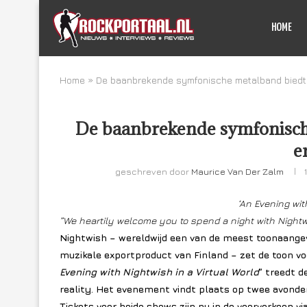
HOME
Home
»
De baanbrekende symfonische metalband biedt 
De baanbrekende symfonische
e
geschreven door
Maurice Van Der Zalm
‘An Evening wit
”We heartily welcome you to spend a night with Nightw
Nightwish – wereldwijd een van de meest toonaang
muzikale exportproduct van Finland – zet de toon vo
Evening with Nightwish in a Virtual World
” treedt d
reality. Het evenement vindt plaats op twee avonden
Tickets voor beide shows zijn nu in de voorverkoop vi