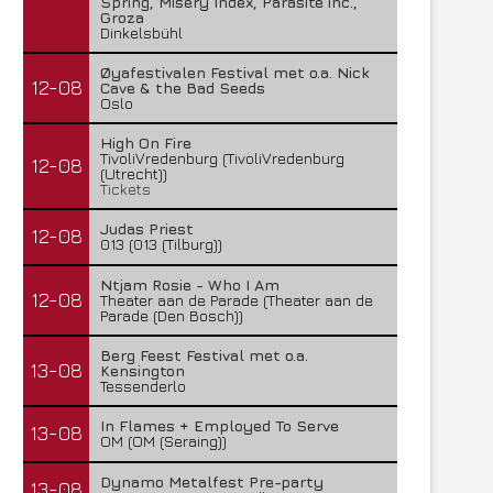
Spring, Misery Index, Parasite inc.,
Groza
Dinkelsbühl
Øyafestivalen Festival met o.a. Nick
12-08
Cave & the Bad Seeds
Oslo
High On Fire
TivoliVredenburg (TivoliVredenburg
12-08
(Utrecht))
Tickets
Judas Priest
12-08
013 (013 (Tilburg))
Ntjam Rosie - Who I Am
12-08
Theater aan de Parade (Theater aan de
Parade (Den Bosch))
Berg Feest Festival met o.a.
13-08
Kensington
Tessenderlo
In Flames + Employed To Serve
13-08
OM (OM (Seraing))
FleXanT – Bloody Photographer
MagnaCult stopt
19 juni 2026
13 juni 2026
Dynamo Metalfest Pre-party
13-08