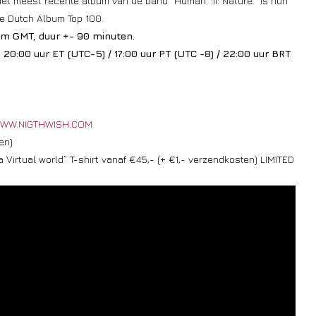
et meest recente album van de band “Human. :II: Nature.” is hun
e Dutch Album Top 100.
7pm GMT, duur +- 90 minuten.
20:00 uur ET (UTC-5) / 17:00 uur PT (UTC -8) / 22:00 uur BRT
WW.NIGTHWISH.COM
en)
 Virtual world” T-shirt vanaf €45,- (+ €1,- verzendkosten) LIMITED