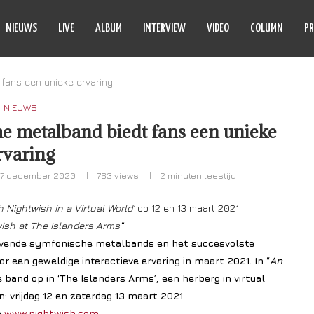
NIEUWS
LIVE
ALBUM
INTERVIEW
VIDEO
COLUMN
PR
fans een unieke ervaring
NIEUWS
 metalband biedt fans een unieke
rvaring
17 december 2020
763
views
2 minuten leestijd
h Nightwish in a Virtual World’
op 12 en 13 maart 2021
ish at The Islanders Arms”
evende symfonische metalbands en het succesvolste
or een geweldige interactieve ervaring in maart 2021.
In “
An
e band op in ‘The Islanders Arms’, een herberg in virtual
: vrijdag 12 en zaterdag 13 maart 2021.
a
www.nightwish.com