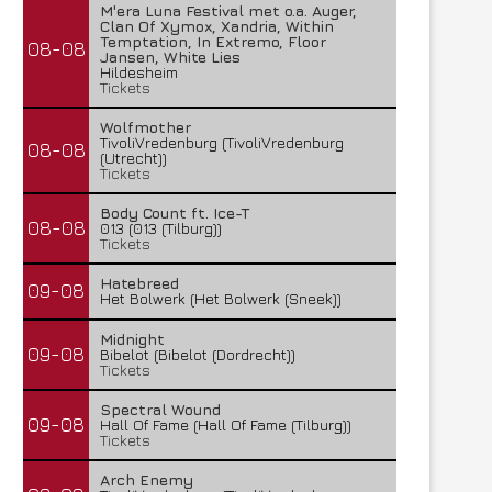
M'era Luna Festival met o.a. Auger,
Clan Of Xymox, Xandria, Within
Temptation, In Extremo, Floor
08-08
Jansen, White Lies
Hildesheim
Tickets
Wolfmother
TivoliVredenburg (TivoliVredenburg
08-08
(Utrecht))
Tickets
Body Count ft. Ice-T
08-08
013 (013 (Tilburg))
Tickets
Hatebreed
09-08
Het Bolwerk (Het Bolwerk (Sneek))
Midnight
09-08
Bibelot (Bibelot (Dordrecht))
Tickets
Spectral Wound
09-08
Hall Of Fame (Hall Of Fame (Tilburg))
Tickets
Arch Enemy