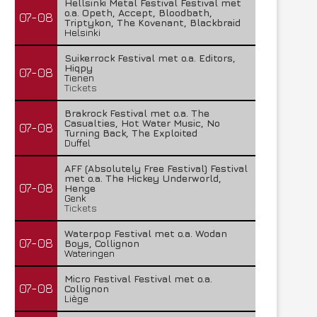
Hellsinki Metal Festival Festival met
o.a. Opeth, Accept, Bloodbath,
07-08
Triptykon, The Kovenant, Blackbraid
Helsinki
Suikerrock Festival met o.a. Editors,
Hiqpy
07-08
Tienen
Tickets
Brakrock Festival met o.a. The
Casualties, Hot Water Music, No
07-08
Turning Back, The Exploited
Duffel
AFF (Absolutely Free Festival) Festival
met o.a. The Hickey Underworld,
07-08
Henge
Genk
Tickets
Waterpop Festival met o.a. Wodan
07-08
Boys, Collignon
Wateringen
Micro Festival Festival met o.a.
07-08
Collignon
Liège