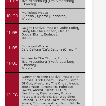
09-08
TivoliVredenburg (TivoliVredenburg
(Utrecht))
Municipal Waste
10-08
Dynamo (Dynamo (Eindhoven))
Tickets
Sziget Festival met o.a. John Coffey,
Bring Me The Horizon, Health
11-08
Óbudai Eiland, Budapest
Tickets
Municipal Waste
11-08
Cafe Calluna (Cafe Calluna (Ommen))
Wolves In The Throne Room
TivoliVredenburg (TivoliVredenburg
11-08
(Utrecht))
Tickets
Summer Breeze Festival met o.a. In
Flames, Arch Enemy, Saxon, Lamb
Of God, Alestorm, The Ghost Inside,
Testament, Amorphis, Paleface
Swiss, Alcest, Orbit Culture,
Northlane, Deafheaven, Future
12-08
Palace, Blackbraid, Der Weg Einer
Freiheit, Alien Ant Farm, Municipal
Waste, Thundermother, From Fall To