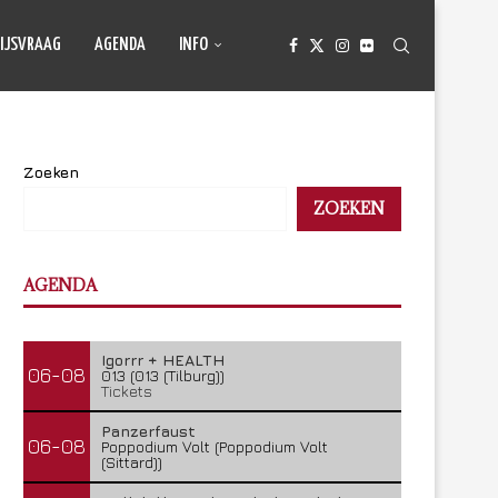
IJSVRAAG
AGENDA
INFO
Zoeken
ZOEKEN
AGENDA
Igorrr + HEALTH
06-08
013 (013 (Tilburg))
Tickets
Panzerfaust
06-08
Poppodium Volt (Poppodium Volt
(Sittard))