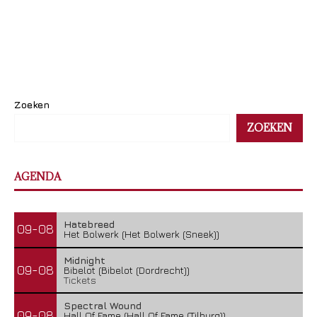
Zoeken
ZOEKEN
AGENDA
Hatebreed
09-08
Het Bolwerk (Het Bolwerk (Sneek))
Midnight
09-08
Bibelot (Bibelot (Dordrecht))
Tickets
Spectral Wound
09-08
Hall Of Fame (Hall Of Fame (Tilburg))