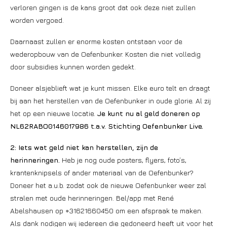
verloren gingen is de kans groot dat ook deze niet zullen
worden vergoed.
Daarnaast zullen er enorme kosten ontstaan voor de
wederopbouw van de Oefenbunker. Kosten die niet volledig
door subsidies kunnen worden gedekt.
Doneer alsjeblieft wat je kunt missen. Elke euro telt en draagt
bij aan het herstellen van de Oefenbunker in oude glorie. Al zij
het op een nieuwe locatie.
Je kunt nu al geld doneren op
NL62RABO0146017986 t.a.v. Stichting Oefenbunker Live.
2:
Iets wat geld niet kan herstellen, zijn de
herinneringen.
Heb je nog oude posters, flyers, foto’s,
krantenknipsels of ander materiaal van de Oefenbunker?
Doneer het a.u.b. zodat ook de nieuwe Oefenbunker weer zal
stralen met oude herinneringen. Bel/app met René
Abelshausen op +31621660450 om een afspraak te maken.
Als dank nodigen wij iedereen die gedoneerd heeft uit voor het