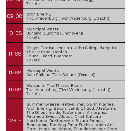
Tickets
Arch Enemy
09-08
TivoliVredenburg (TivoliVredenburg (Utrecht))
Municipal Waste
10-08
Dynamo (Dynamo (Eindhoven))
Tickets
Sziget Festival met o.a. John Coffey, Bring Me
The Horizon, Health
11-08
Óbudai Eiland, Budapest
Tickets
Municipal Waste
11-08
Cafe Calluna (Cafe Calluna (Ommen))
Wolves In The Throne Room
11-08
TivoliVredenburg (TivoliVredenburg (Utrecht))
Tickets
Summer Breeze Festival met o.a. In Flames,
Arch Enemy, Saxon, Lamb Of God, Alestorm,
The Ghost Inside, Testament, Amorphis,
Paleface Swiss, Alcest, Orbit Culture,
12-08
Northlane, Deafheaven, Future Palace,
Blackbraid, Der Weg Einer Freiheit, Alien Ant
Farm, Municipal Waste, Thundermother, From