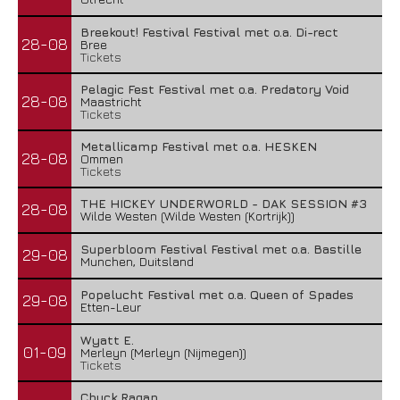
Breekout! Festival Festival met o.a. Di-rect
28-08
Bree
Tickets
Pelagic Fest Festival met o.a. Predatory Void
28-08
Maastricht
Tickets
Metallicamp Festival met o.a. HESKEN
28-08
Ommen
Tickets
THE HICKEY UNDERWORLD - DAK SESSION #3
28-08
Wilde Westen (Wilde Westen (Kortrijk))
Superbloom Festival Festival met o.a. Bastille
29-08
Munchen, Duitsland
Popelucht Festival met o.a. Queen of Spades
29-08
Etten-Leur
Wyatt E.
01-09
Merleyn (Merleyn (Nijmegen))
Tickets
Chuck Ragan