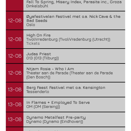
Fall To Spring, Misery Index, Parasite inc., Groza
Dinkelsbühl
Øyafestivalen Festival met o.a. Nick Cave & the
12-08
Bad Seeds
Oslo
High On Fire
12-08
TivoliVredenburg (TivoliVredenburg (Utrecht))
Tickets
Judas Priest
12-08
013 (013 (Tilburg))
Ntjam Rosie - Who I Am
12-08
Theater aan de Parade (Theater aan de Parade
(Den Bosch))
Berg Feest Festival met o.a. Kensington
13-08
Tessenderlo
In Flames + Employed To Serve
13-08
OM (OM (Seraing))
Dynamo Metalfest Pre-party
13-08
Dynamo (Dynamo (Eindhoven))