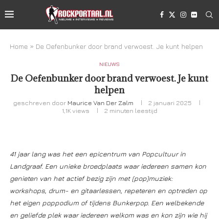
Home
»
De Oefenbunker door brand verwoest. Je kunt helpen
NIEUWS
De Oefenbunker door brand verwoest. Je kunt
helpen
geschreven door
Maurice Van Der Zalm
2 januari 2025
1,1K
views
2 minuten leestijd
41 jaar lang was het een epicentrum van Popcultuur in
Landgraaf. Een unieke broedplaats waar iedereen samen kon
genieten van het actief bezig zijn met (pop)muziek:
workshops, drum- en gitaarlessen, repeteren en optreden op
het eigen poppodium of tijdens Bunkerpop. Een welbekende
en geliefde plek waar iedereen welkom was en kon zijn wie hij