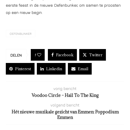
eerste feest in de nieuwe Oefenbunker, om samen te proosten
op een nieuw begin.
OEFENBUNKER
Facebook
Twitter
1
DELEN
Pinterest
Linkedin
Email
vorig bericht
Voodoo Circle – Hail To The King
volgend bericht
Hét nieuwe muzikale gezicht van Emmen: Poppodium
Emmen