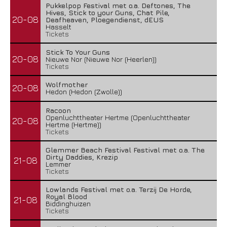
Pukkelpop Festival met o.a. Deftones, The
Hives, Stick to your Guns, Chat Pile,
20-08
Deafheaven, Ploegendienst, dEUS
Hasselt
Tickets
Stick To Your Guns
20-08
Nieuwe Nor (Nieuwe Nor (Heerlen))
Tickets
Wolfmother
20-08
Hedon (Hedon (Zwolle))
Racoon
Openluchttheater Hertme (Openluchttheater
20-08
Hertme (Hertme))
Tickets
Glemmer Beach Festival Festival met o.a. The
Dirty Daddies, Krezip
21-08
Lemmer
Tickets
Lowlands Festival met o.a. Terzij De Horde,
Royal Blood
21-08
Biddinghuizen
Tickets