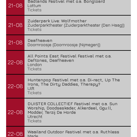
Badlands Festival met o.a. Bongloard
21-08
Lottum
Tickets
Zuiderpark Live: Wolfmother
21-08
Zuiderparktheater (Zuiderparktheater (Den Haag))
Tickets
Deafheaven
21-08
Doornroosje (Doornroosje (Nijmegen))
All Points East Festival Festival met o.a.
Deftones, Deafheaven
22-08
London
Tickets
Huntenpop Festival met o.a. Di-rect, Up The
Irons, The Dirty Daddies, Therapy?
22-08
Ulft
Tickets
DUISTER COLLECTIEF Festival met o.a. Sun
Worship, Doodseskader, Alkerdeel, Ggu:ll,
22-08
Modder, Terzij De Horde
Utrecht
Tickets
Waailand Outdoor Festival met o.a. Ruthless
22-08
Made