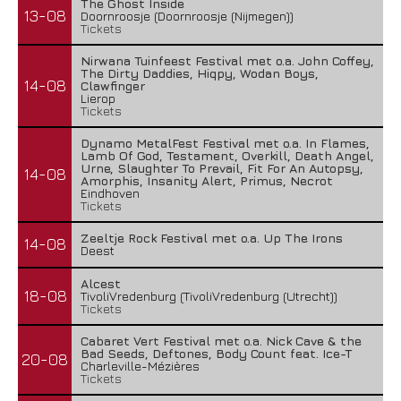
The Ghost Inside
13-08
Doornroosje (Doornroosje (Nijmegen))
Tickets
Nirwana Tuinfeest Festival met o.a. John Coffey,
The Dirty Daddies, Hiqpy, Wodan Boys,
14-08
Clawfinger
Lierop
Tickets
Dynamo MetalFest Festival met o.a. In Flames,
Lamb Of God, Testament, Overkill, Death Angel,
Urne, Slaughter To Prevail, Fit For An Autopsy,
14-08
Amorphis, Insanity Alert, Primus, Necrot
Eindhoven
Tickets
Zeeltje Rock Festival met o.a. Up The Irons
14-08
Deest
Alcest
18-08
TivoliVredenburg (TivoliVredenburg (Utrecht))
Tickets
Cabaret Vert Festival met o.a. Nick Cave & the
Bad Seeds, Deftones, Body Count feat. Ice-T
20-08
Charleville-Mézières
Tickets