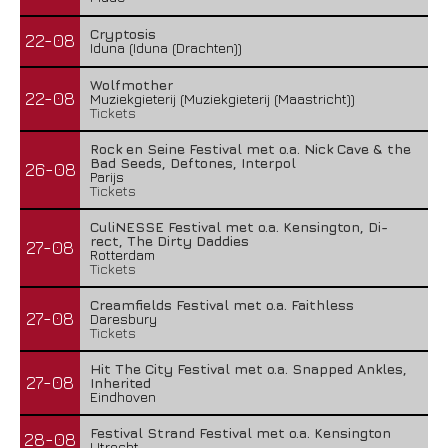
Cryptosis
22-08
Iduna (Iduna (Drachten))
Wolfmother
22-08
Muziekgieterij (Muziekgieterij (Maastricht))
Tickets
Rock en Seine Festival met o.a. Nick Cave & the
Bad Seeds, Deftones, Interpol
26-08
Parijs
Tickets
CuliNESSE Festival met o.a. Kensington, Di-
rect, The Dirty Daddies
27-08
Rotterdam
Tickets
Creamfields Festival met o.a. Faithless
27-08
Daresbury
Tickets
Hit The City Festival met o.a. Snapped Ankles,
27-08
Inherited
Eindhoven
Festival Strand Festival met o.a. Kensington
28-08
Utrecht