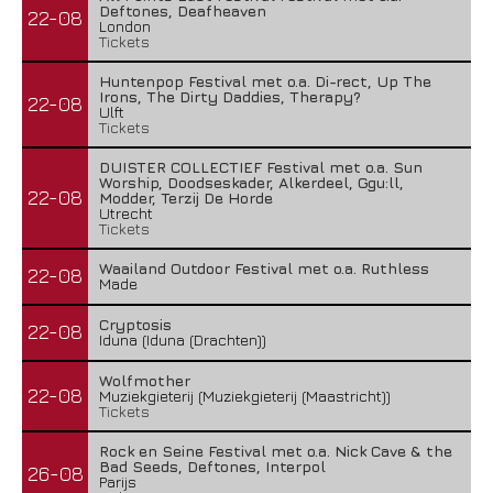
Deftones, Deafheaven
22-08
London
Tickets
Huntenpop Festival met o.a. Di-rect, Up The
Irons, The Dirty Daddies, Therapy?
22-08
Ulft
Tickets
DUISTER COLLECTIEF Festival met o.a. Sun
Worship, Doodseskader, Alkerdeel, Ggu:ll,
22-08
Modder, Terzij De Horde
Utrecht
Tickets
Waailand Outdoor Festival met o.a. Ruthless
22-08
Made
Cryptosis
22-08
Iduna (Iduna (Drachten))
Wolfmother
22-08
Muziekgieterij (Muziekgieterij (Maastricht))
Tickets
Rock en Seine Festival met o.a. Nick Cave & the
Bad Seeds, Deftones, Interpol
26-08
Parijs