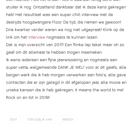
stuiter ik nog. Ontzettend dankbaar dat ik deze kans gekregen
heb! Het resultaat was een super chill interview met de
destijds hoogzwangere Floor. De tijd, die namen we gewoon!
Drie kwartier verder waren we nog niet uitgepraat! Klink op de
link om het
interview
nogmaals te kunnen lezen.
Dat is mijn overzicht van 2017! Een flinke lap tekst maar oh zo
gaaf om dit allemaal te hebben mogen meemaken.
Ik wens iedereen een fijne jaarwisseling en nogmaals een
super vette, welgemeende DANK JE WEL! voor al dit gaafs, alle
bergen werk die ik heb morgen verwerken aan foto’s, alle gave
contacten die er zijn gelegd in dit afgelopen jaar, alle mooie en
unieke kansen die ik heb gekregen, it means the world to me!
Rock on en tot in 2018!
2017
TERUGBLIK VAN
WENDY