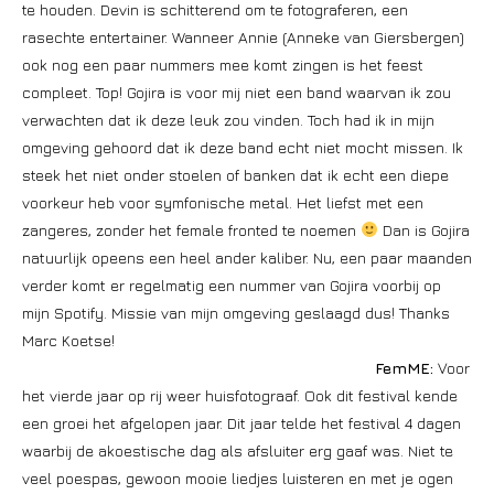
te houden. Devin is schitterend om te fotograferen, een
rasechte entertainer. Wanneer Annie (Anneke van Giersbergen)
ook nog een paar nummers mee komt zingen is het feest
compleet. Top! Gojira is voor mij niet een band waarvan ik zou
verwachten dat ik deze leuk zou vinden. Toch had ik in mijn
omgeving gehoord dat ik deze band echt niet mocht missen. Ik
steek het niet onder stoelen of banken dat ik echt een diepe
voorkeur heb voor symfonische metal. Het liefst met een
zangeres, zonder het female fronted te noemen
Dan is Gojira
natuurlijk opeens een heel ander kaliber. Nu, een paar maanden
verder komt er regelmatig een nummer van Gojira voorbij op
mijn Spotify. Missie van mijn omgeving geslaagd dus! Thanks
Marc Koetse!
FemME:
Voor
het vierde jaar op rij weer huisfotograaf. Ook dit festival kende
een groei het afgelopen jaar. Dit jaar telde het festival 4 dagen
waarbij de akoestische dag als afsluiter erg gaaf was. Niet te
veel poespas, gewoon mooie liedjes luisteren en met je ogen