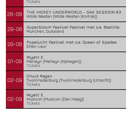
Tickets
THE HICKEY UNDERWORLD - DAK SESSION #3
28-08
Wilde Westen (Wilde Westen (Kortrijk))
Superbloom Festival Festival met o.a. Bastille
29-08
Munchen, Duitsland
Popelucht Festival met o.a. Queen of Spades
29-08
Etten-Leur
Wyatt E.
01-09
Merleyn (Merleyn (Nijmegen))
Tickets
Chuck Ragan
02-09
TivoliVredenburg (TivoliVredenburg (Utrecht))
Tickets
Wyatt E.
02-09
Musicon (Musicon (Den Haag))
Tickets