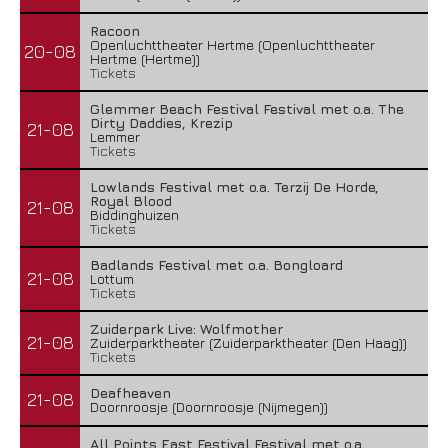
Racoon
Openluchttheater Hertme (Openluchttheater
20-08
Hertme (Hertme))
Tickets
Glemmer Beach Festival Festival met o.a. The
Dirty Daddies, Krezip
21-08
Lemmer
Tickets
Lowlands Festival met o.a. Terzij De Horde,
Royal Blood
21-08
Biddinghuizen
Tickets
Badlands Festival met o.a. Bongloard
21-08
Lottum
Tickets
Zuiderpark Live: Wolfmother
21-08
Zuiderparktheater (Zuiderparktheater (Den Haag))
Tickets
Deafheaven
21-08
Doornroosje (Doornroosje (Nijmegen))
All Points East Festival Festival met o.a.