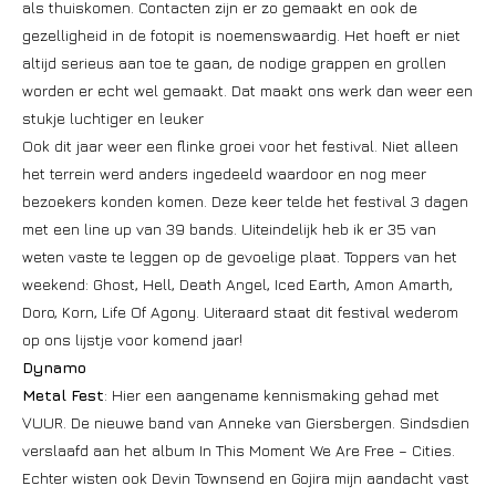
als thuiskomen. Contacten zijn er zo gemaakt en ook de
gezelligheid in de fotopit is noemenswaardig. Het hoeft er niet
altijd serieus aan toe te gaan, de nodige grappen en grollen
worden er echt wel gemaakt. Dat maakt ons werk dan weer een
stukje luchtiger en leuker
Ook dit jaar weer een flinke groei voor het festival. Niet alleen
het terrein werd anders ingedeeld waardoor en nog meer
bezoekers konden komen. Deze keer telde het festival 3 dagen
met een line up van 39 bands. Uiteindelijk heb ik er 35 van
weten vaste te leggen op de gevoelige plaat. Toppers van het
weekend: Ghost, Hell, Death Angel, Iced Earth, Amon Amarth,
Doro, Korn, Life Of Agony. Uiteraard staat dit festival wederom
op ons lijstje voor komend jaar!
Dynamo
Metal Fest
: Hier een aangename kennismaking gehad met
VUUR. De nieuwe band van Anneke van Giersbergen. Sindsdien
verslaafd aan het album In This Moment We Are Free – Cities.
Echter wisten ook Devin Townsend en Gojira mijn aandacht vast