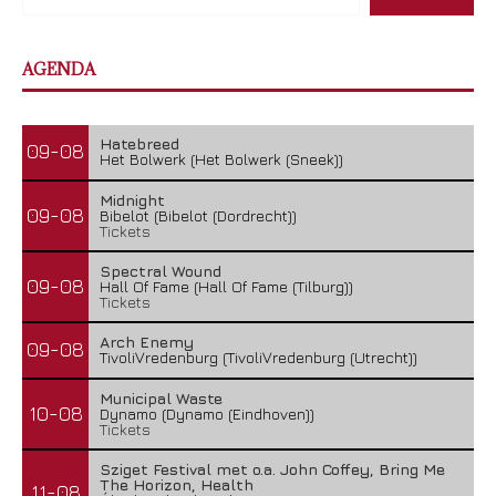
AGENDA
Hatebreed
09-08
Het Bolwerk (Het Bolwerk (Sneek))
Midnight
09-08
Bibelot (Bibelot (Dordrecht))
Tickets
Spectral Wound
09-08
Hall Of Fame (Hall Of Fame (Tilburg))
Tickets
Arch Enemy
09-08
TivoliVredenburg (TivoliVredenburg (Utrecht))
Municipal Waste
10-08
Dynamo (Dynamo (Eindhoven))
Tickets
Sziget Festival met o.a. John Coffey, Bring Me
The Horizon, Health
11-08