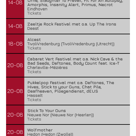
Urne, Slaughter To Prevail, Fit For An Autopsy,
14-08
Amorphis, Insanity Alert, Primus, Necrot
Eindhoven
Tickets
Zeeltje Rock Festival met o.a. Up The Irons
14-08
Deest
Alcest
18-08
TivoliVredenburg (TivoliVredenburg (Utrecht))
Tickets
Cabaret Vert Festival met o.a. Nick Cave & the
Bad Seeds, Deftones, Body Count feat. Ice-T
20-08
Charleville-Mézières
Tickets
Pukkelpop Festival met o.a. Deftones, The
Hives, Stick to your Guns, Chat Pile,
20-08
Deafheaven, Ploegendienst, dEUS
Hasselt
Tickets
Stick To Your Guns
20-08
Nieuwe Nor (Nieuwe Nor (Heerlen))
Tickets
Wolfmother
20-08
Hedon (Hedon (Zwolle))