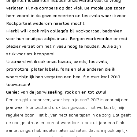
briljante muzikanten hebben onze wereld veel te vroeg
verlaten. Flinke dompers op dat vlak. De mooie ups zaten
hem vooral in de gave concerten en festivals waar ik voor
Rockportaal wederom naartoe mocht.
Hierbij wil ik ook mijn collega’s bij Rockportaal bedanken
voor hun onuitputtelijke inzet. Bergen werk worden er met
plezier verzet om het niveau hoog te houden. Jullie zijn
stuk voor stuk toppers!
Uiteraard wil ik ook onze lezers, bands, festivals,
promotors, platenlabels, fans en alle anderen die ik
waarschijnlijk ben vergeten een heel fijn muzikaal 2018
toewensen!
Geniet van de jaarwisseling, rock on en tot 2018!
Een terugblik schrijven, waar begin je dan? 2017 is voor mij een
jaar waar ik ontzettend druk ben geweest met werken bij mijn
reguliere baan. Het blijven hectische tijden in de zorg. Dat geeft
de nodige stress en onrust waardoor ik ook dit jaar een flink
aantal dingen heb moeten laten schieten. Dat is mij ook pijnlijk