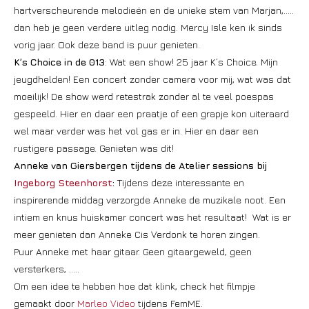
hartverscheurende melodieën en de unieke stem van Marjan,…..
dan heb je geen verdere uitleg nodig. Mercy Isle ken ik sinds
vorig jaar. Ook deze band is puur genieten.
K’s Choice in de 013
: Wat een show! 25 jaar K’s Choice. Mijn
jeugdhelden! Een concert zonder camera voor mij, wat was dat
moeilijk! De show werd retestrak zonder al te veel poespas
gespeeld. Hier en daar een praatje of een grapje kon uiteraard
wel maar verder was het vol gas er in. Hier en daar een
rustigere passage. Genieten was dit!
Anneke van Giersbergen tijdens de Atelier sessions bij
Ingeborg Steenhorst
:
Tijdens deze interessante en
inspirerende middag verzorgde Anneke de muzikale noot. Een
intiem en knus huiskamer concert was het resultaat! Wat is er
meer genieten dan Anneke Cis Verdonk te horen zingen.
Puur Anneke met haar gitaar. Geen gitaargeweld, geen
versterkers, …..
Om een idee te hebben hoe dat klink, check het filmpje
gemaakt door
Marleo Video
tijdens FemME.