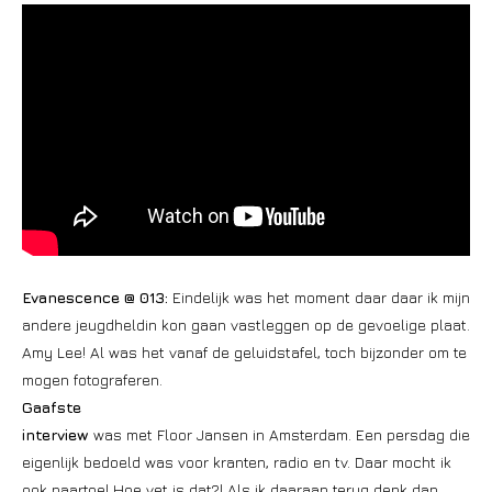
Evanescence @ 013:
Eindelijk was het moment daar daar ik mijn
andere jeugdheldin kon gaan vastleggen op de gevoelige plaat.
Amy Lee! Al was het vanaf de geluidstafel, toch bijzonder om te
mogen fotograferen.
Gaafste
interview
was met Floor Jansen in Amsterdam. Een persdag die
eigenlijk bedoeld was voor kranten, radio en tv. Daar mocht ik
ook naartoe! Hoe vet is dat?! Als ik daaraan terug denk dan