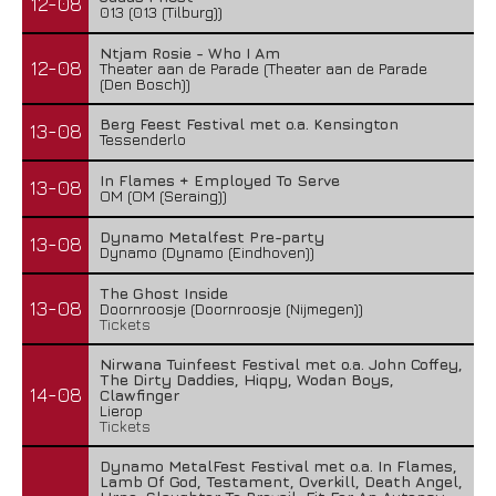
12-08
013 (013 (Tilburg))
Ntjam Rosie - Who I Am
12-08
Theater aan de Parade (Theater aan de Parade
(Den Bosch))
Berg Feest Festival met o.a. Kensington
13-08
Tessenderlo
In Flames + Employed To Serve
13-08
OM (OM (Seraing))
Dynamo Metalfest Pre-party
13-08
Dynamo (Dynamo (Eindhoven))
The Ghost Inside
13-08
Doornroosje (Doornroosje (Nijmegen))
Tickets
Nirwana Tuinfeest Festival met o.a. John Coffey,
The Dirty Daddies, Hiqpy, Wodan Boys,
14-08
Clawfinger
Lierop
Tickets
Dynamo MetalFest Festival met o.a. In Flames,
Lamb Of God, Testament, Overkill, Death Angel,