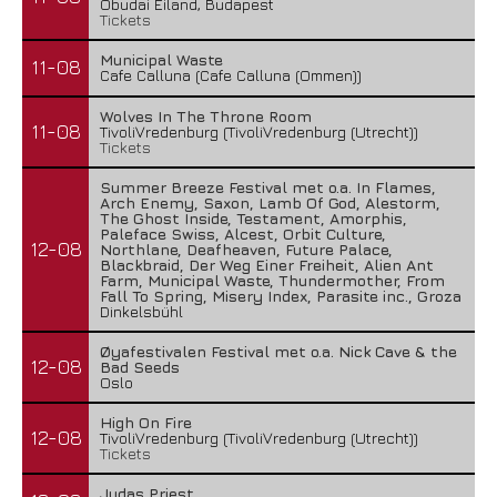
Óbudai Eiland, Budapest
Tickets
Municipal Waste
11-08
Cafe Calluna (Cafe Calluna (Ommen))
Wolves In The Throne Room
11-08
TivoliVredenburg (TivoliVredenburg (Utrecht))
Tickets
Summer Breeze Festival met o.a. In Flames,
Arch Enemy, Saxon, Lamb Of God, Alestorm,
The Ghost Inside, Testament, Amorphis,
Paleface Swiss, Alcest, Orbit Culture,
12-08
Northlane, Deafheaven, Future Palace,
Blackbraid, Der Weg Einer Freiheit, Alien Ant
Farm, Municipal Waste, Thundermother, From
Fall To Spring, Misery Index, Parasite inc., Groza
Dinkelsbühl
Øyafestivalen Festival met o.a. Nick Cave & the
12-08
Bad Seeds
Oslo
High On Fire
12-08
TivoliVredenburg (TivoliVredenburg (Utrecht))
Tickets
Judas Priest