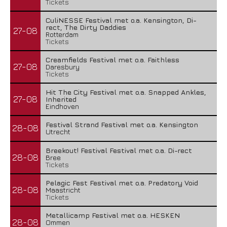
Tickets
CuliNESSE Festival met o.a. Kensington, Di-
rect, The Dirty Daddies
27-08
Rotterdam
Tickets
Creamfields Festival met o.a. Faithless
27-08
Daresbury
Tickets
Hit The City Festival met o.a. Snapped Ankles,
27-08
Inherited
Eindhoven
Festival Strand Festival met o.a. Kensington
28-08
Utrecht
Breekout! Festival Festival met o.a. Di-rect
28-08
Bree
Tickets
Pelagic Fest Festival met o.a. Predatory Void
28-08
Maastricht
Tickets
Metallicamp Festival met o.a. HESKEN
28-08
Ommen