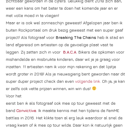
zichtbaar geworden in de cijfers. Gelukkig dient 2018 zich aan,
weer een kans om het beter te doen het komende jaar en er
met volle moed in te vliegen!
Maar er is ook wel zonneschijn geweest! Afgelopen jaar ben ik
buiten Rockportaal om druk bezig geweest met een super gaaf
project! Als fotograaf voor
Breaking The Chains
heb ik stad en
land afgereisd om artiesten op de gevoelige plaat vast te
leggen. Zij zetten zich in voor
B.A.C.A
. Bikers die opkomen voor
mishandelde en misbruikte kinderen, daar wil je je graag voor
inzetten. 11 artiesten nam ik voor mijn rekening en dat lijstje
wordt groter in 2018! Als je nieuwsgierig bent geworden naar dit
super duper project check dan even
volgende link
. Oh ja, je kan
er zelfs ook vette prijzen winnen, win win dus!
Voor het
eerst ben ik als fotograaf ook mee op tour geweest met de
band
Convictive
. Ik maakte kennis met hen tijdens de FemME
battles in 2016. Het klikte toen al erg leuk waardoor al snel de
vraag kwam of ik mee op tour wilde. Daar kon ik natuurlijk geen