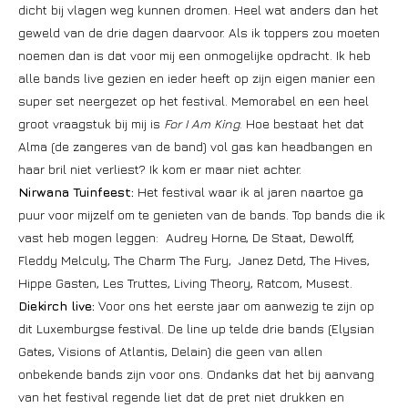
dicht bij vlagen weg kunnen dromen. Heel wat anders dan het
geweld van de drie dagen daarvoor. Als ik toppers zou moeten
noemen dan is dat voor mij een onmogelijke opdracht. Ik heb
alle bands live gezien en ieder heeft op zijn eigen manier een
super set neergezet op het festival. Memorabel en een heel
groot vraagstuk bij mij is
For I Am King
. Hoe bestaat het dat
Alma (de zangeres van de band) vol gas kan headbangen en
haar bril niet verliest? Ik kom er maar niet achter.
Nirwana Tuinfeest:
Het festival waar ik al jaren naartoe ga
puur voor mijzelf om te genieten van de bands. Top bands die ik
vast heb mogen leggen: Audrey Horne, De Staat, Dewolff,
Fleddy Melculy, The Charm The Fury, Janez Detd, The Hives,
Hippe Gasten, Les Truttes, Living Theory, Ratcom, Musest.
Diekirch live:
Voor ons het eerste jaar om aanwezig te zijn op
dit Luxemburgse festival. De line up telde drie bands (Elysian
Gates, Visions of Atlantis, Delain) die geen van allen
onbekende bands zijn voor ons. Ondanks dat het bij aanvang
van het festival regende liet dat de pret niet drukken en