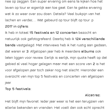
nee op zeggen. Een super ervaring om eens te kijken hoe het
leven op tour er eigenlijk aan toe gaat. Een te gekke ervaring
wat ik zo weer over zou doen. Details? Veel buikpijn van het
lachen en verder,….. Wat gebeurd op tour blijft op tour :p
2017 in cijfers:
Ik heb in totaal
15 festivals en 12 concerten
bezocht en
natuurlijk ook gefotografeerd. Daarbij heb ik
124 verschillende
bands
vastgelegd. Met interviews heb ik het rustig aan gedaan,
dat waren er
3
. Afgelopen jaar heb ik meerdere
albums
ook
laten liggen voor review. Eerlijk is eerlijk, mijn quota heeft op dat
gebied al veel hoger gelegen maar met een score van
2
is het
voor afgelopen jaar toch zeker nog niet slecht. Hieronder een
overzicht van mijn top 5 festivals en concerten van afgelopen
jaar.
Top 5 festivals:
Alcatraz:
Het blijft mijn favoriet. Ieder jaar weer is het een terugzien van
allerlei bekenden en vrienden. Het voelt dan ook echt oprecht