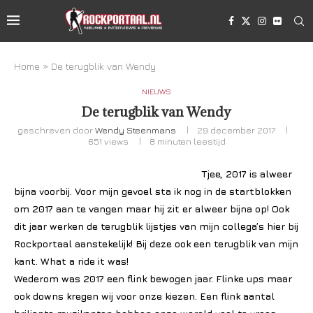
Home
»
De terugblik van Wendy
NIEUWS
De terugblik van Wendy
geschreven door
Wendy Steenmans
29 december 2017
651
views
8 minuten leestijd
Tjee, 2017 is alweer
bijna voorbij. Voor mijn gevoel sta ik nog in de startblokken
om 2017 aan te vangen maar hij zit er alweer bijna op! Ook
dit jaar werken de terugblik lijstjes van mijn collega’s hier bij
Rockportaal aanstekelijk! Bij deze ook een terugblik van mijn
kant. What a ride it was!
Wederom was 2017 een flink bewogen jaar. Flinke ups maar
ook downs kregen wij voor onze kiezen. Een flink aantal