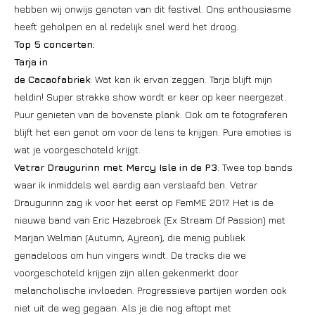
hebben wij onwijs genoten van dit festival. Ons enthousiasme
heeft geholpen en al redelijk snel werd het droog.
Top 5 concerten:
Tarja in
de Cacaofabriek
: Wat kan ik ervan zeggen. Tarja blijft mijn
heldin! Super strakke show wordt er keer op keer neergezet.
Puur genieten van de bovenste plank. Ook om te fotograferen
blijft het een genot om voor de lens te krijgen. Pure emoties is
wat je voorgeschoteld krijgt.
Vetrar Draugurinn met Mercy Isle in de P3
: Twee top bands
waar ik inmiddels wel aardig aan verslaafd ben. Vetrar
Draugurinn zag ik voor het eerst op FemME 2017. Het is de
nieuwe band van Eric Hazebroek (Ex Stream Of Passion) met
Marjan Welman (Autumn, Ayreon), die menig publiek
genadeloos om hun vingers windt. De tracks die we
voorgeschoteld krijgen zijn allen gekenmerkt door
melancholische invloeden. Progressieve partijen worden ook
niet uit de weg gegaan. Als je die nog aftopt met