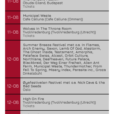
11-08
Óbudai Eiland, Budapest
Tickets
Municipal Waste
11-08
Cafe Calluna (Cafe Calluna (Ommen))
Wolves In The Throne Room
11-08
TivoliVredenburg (TivoliVredenburg (Utrecht))
Tickets
Summer Breeze Festival met o.a. In Flames,
Arch Enemy, Saxon, Lamb Of God, Alestorm,
The Ghost Inside, Testament, Amorphis,
Paleface Swiss, Alcest, Orbit Culture,
12-08
Northlane, Deafheaven, Future Palace,
Blackbraid, Der Weg Einer Freiheit, Alien Ant
Farm, Municipal Waste, Thundermother, From
Fall To Spring, Misery Index, Parasite inc., Groza
Dinkelsbühl
Øyafestivalen Festival met o.a. Nick Cave & the
12-08
Bad Seeds
Oslo
High On Fire
12-08
TivoliVredenburg (TivoliVredenburg (Utrecht))
Tickets