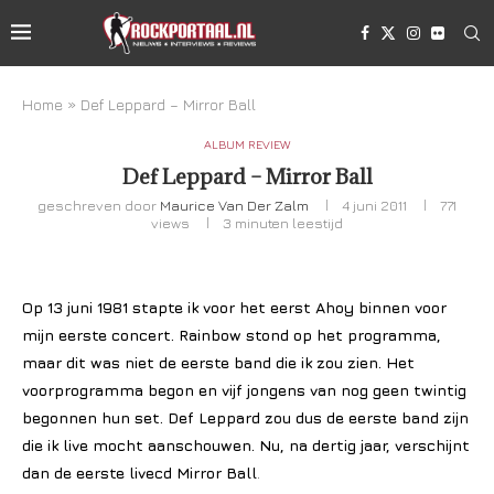
Home
»
Def Leppard – Mirror Ball
ALBUM REVIEW
Def Leppard – Mirror Ball
geschreven door
Maurice Van Der Zalm
4 juni 2011
771
views
3 minuten leestijd
Op 13 juni 1981 stapte ik voor het eerst Ahoy binnen voor
mijn eerste concert. Rainbow stond op het programma,
maar dit was niet de eerste band die ik zou zien. Het
voorprogramma begon en vijf jongens van nog geen twintig
begonnen hun set. Def Leppard zou dus de eerste band zijn
die ik live mocht aanschouwen. Nu, na dertig jaar, verschijnt
dan de eerste livecd Mirror Ball
.