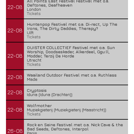
All Points East Festival Festival met o.a.
Deftones, Deafheaven
22-08
London
Tickets
Huntenpop Festival met o.a. Di-rect, Up The
Irons, The Dirty Daddies, Therapy?
22-08
Ulft
Tickets
DUISTER COLLECTIEF Festival met o.a. Sun
Worship, Doodseskader, Alkerdeel, Ggu:ll,
22-08
Modder, Terzij De Horde
Utrecht
Tickets
Waailand Outdoor Festival met o.a. Ruthless
22-08
Made
Cryptosis
22-08
Iduna (Iduna (Drachten))
Wolfmother
22-08
Muziekgieterij (Muziekgieterij (Maastricht))
Tickets
Rock en Seine Festival met o.a. Nick Cave & the
Bad Seeds, Deftones, Interpol
26-08
Parijs