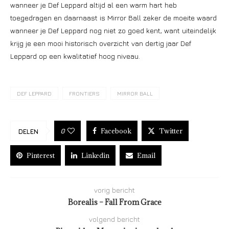
wanneer je Def Leppard altijd al een warm hart heb
toegedragen en daarnaast is Mirror Ball zeker de moeite waard
wanneer je Def Leppard nog niet zo goed kent, want uiteindelijk
krijg je een mooi historisch overzicht van dertig jaar Def
Leppard op een kwalitatief hoog niveau.
DEF LEPPARD
FRONTIERS
MIRROR BALL
Facebook
Twitter
0
DELEN
Pinterest
Linkedin
Email
vorig bericht
Borealis – Fall From Grace
volgend bericht