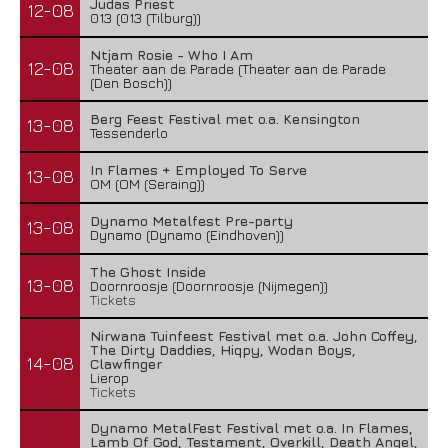
Judas Priest
12-08
013 (013 (Tilburg))
Ntjam Rosie - Who I Am
12-08
Theater aan de Parade (Theater aan de Parade
(Den Bosch))
Berg Feest Festival met o.a. Kensington
13-08
Tessenderlo
In Flames + Employed To Serve
13-08
OM (OM (Seraing))
Dynamo Metalfest Pre-party
13-08
Dynamo (Dynamo (Eindhoven))
The Ghost Inside
13-08
Doornroosje (Doornroosje (Nijmegen))
Tickets
Nirwana Tuinfeest Festival met o.a. John Coffey,
The Dirty Daddies, Hiqpy, Wodan Boys,
14-08
Clawfinger
Lierop
Tickets
Dynamo MetalFest Festival met o.a. In Flames,
Lamb Of God, Testament, Overkill, Death Angel,