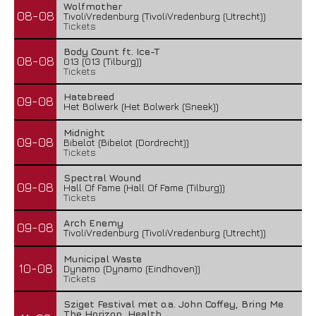
Wolfmother
08-08
TivoliVredenburg (TivoliVredenburg (Utrecht))
Tickets
Body Count ft. Ice-T
08-08
013 (013 (Tilburg))
Tickets
Hatebreed
09-08
Het Bolwerk (Het Bolwerk (Sneek))
Midnight
09-08
Bibelot (Bibelot (Dordrecht))
Tickets
Spectral Wound
09-08
Hall Of Fame (Hall Of Fame (Tilburg))
Tickets
Arch Enemy
09-08
TivoliVredenburg (TivoliVredenburg (Utrecht))
Municipal Waste
10-08
Dynamo (Dynamo (Eindhoven))
Tickets
Sziget Festival met o.a. John Coffey, Bring Me
The Horizon, Health