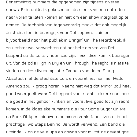
Eenentwintig nummers die opgenomen zijn tijdens diverse
shows. Er is duidelijk gekozen om de sfeer van een optreden
naar voren te laten komen en niet om één show integraal op te
nemen. De techniek van tegenwoordig maakt dat ook mogelijk.
Juist die sfeer is belangrijk voor Def Leppard. Luister
bijvoorbeeld naar het publiek in Bringin’ On The Heartbreak. Ik
zou echter wel verwachten dat het hele oeuvre van Def
Leppard op de cd te vinden zou zijn, maar daar kom ik bedrogen
uit. Van de cd’s High ’n Dry en On Through The Night is niets te
vinden op deze livecompilatie. Evenals van de cd Slang.
Absoluut niet de slechtste cd’s en vooral het nummer Hello
America zou ik graag horen. Neemt niet weg dat Mirror Ball heel
goed weergeeft waar Def Leppard voor staat. Lekkere nummers
die goed in het gehoor klinken en vooral live goed tot zijn recht
komen. In de klassieke nummers als Pour Some Sugar On Me
en Rock Of Ages, nieuwere nummers zoals Nine Lives of in het
prachtige Two Steps Behind. Je wordt verwend. Een band die
uiteindelijk na de vele ups en downs voor mij tot de gevestigde