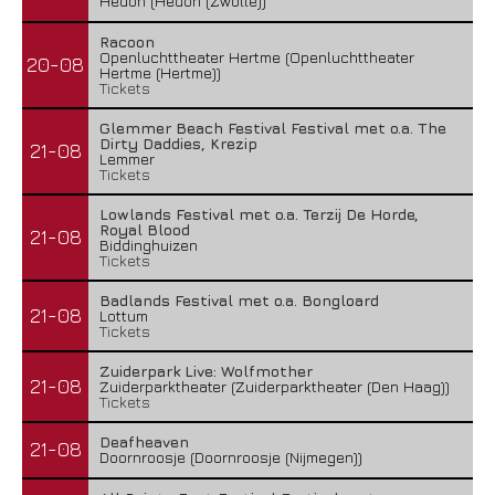
Hedon (Hedon (Zwolle))
Racoon
Openluchttheater Hertme (Openluchttheater
20-08
Hertme (Hertme))
Tickets
Glemmer Beach Festival Festival met o.a. The
Dirty Daddies, Krezip
21-08
Lemmer
Tickets
Lowlands Festival met o.a. Terzij De Horde,
Royal Blood
21-08
Biddinghuizen
Tickets
Badlands Festival met o.a. Bongloard
21-08
Lottum
Tickets
Zuiderpark Live: Wolfmother
21-08
Zuiderparktheater (Zuiderparktheater (Den Haag))
Tickets
Deafheaven
21-08
Doornroosje (Doornroosje (Nijmegen))