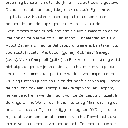
orde mag behoren en uiteindelijk hun muziek trouw is gebleven.
De nummers uit hun hoogtijdagen van de cd’s Pyromania,
Hysteria en Adrenalize klinken nog altijd als een klok en
hebben de tand des tijds goed doorstaan. Naast de
livenummers staan er ook nog drie nieuwe nummers op de cd
(die ook op de nieuwe cd zullen staan). Undefeated en It’s All
About Believin’ zijn echte Def Leppardnummers. Een teken dat
Joe Elliott (vocals), Phil Collen (guitar), Rick “Sav” Savage
(bass), Vivian Campbell (guitar) en Rick Allen (drums) nog altijd
niet uitgerangeerd zijn en actief zijn in het maken van goede
liedjes. Het nummer Kings Of The World is voor mij echter een
kruising tussen Queen en Elo en dat hoeft niet van mij.. Hoewel
de cd Slang ook een uitstapje leek te zijn voor Def Leppard,
herkende ik hierin wel de kracht van de Def Leppardmuziek. In
de Kings Of The World hoor ik dat niet terug. Maar dat mag de
pret niet drukken. Bij de cd krijg je er nog een DVD bij met de
registratie van een aantal nummers van het Downloadfestival.
Mirror Ball is de moeite van het aanschaffen meer dan waard