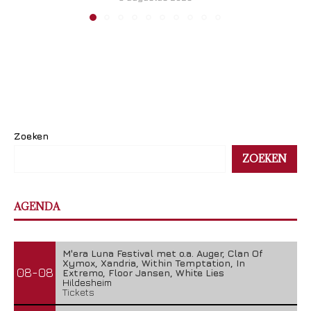
Zoeken
ZOEKEN
AGENDA
M'era Luna Festival met o.a. Auger, Clan Of
Xymox, Xandria, Within Temptation, In
08-08
Extremo, Floor Jansen, White Lies
Hildesheim
Tickets