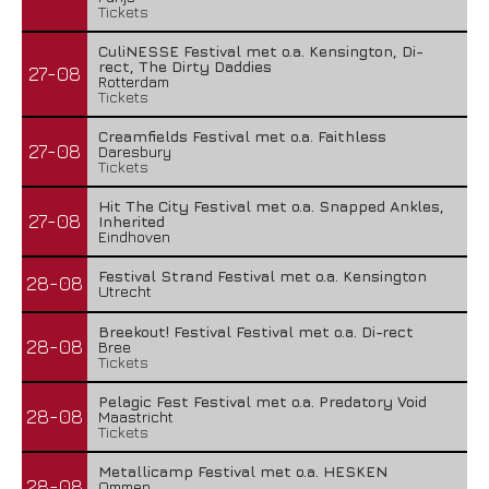
Tickets
CuliNESSE Festival met o.a. Kensington, Di-
rect, The Dirty Daddies
27-08
Rotterdam
Tickets
Creamfields Festival met o.a. Faithless
27-08
Daresbury
Tickets
Hit The City Festival met o.a. Snapped Ankles,
27-08
Inherited
Eindhoven
Festival Strand Festival met o.a. Kensington
28-08
Utrecht
Breekout! Festival Festival met o.a. Di-rect
28-08
Bree
Tickets
Pelagic Fest Festival met o.a. Predatory Void
28-08
Maastricht
Tickets
Metallicamp Festival met o.a. HESKEN
28-08
Ommen