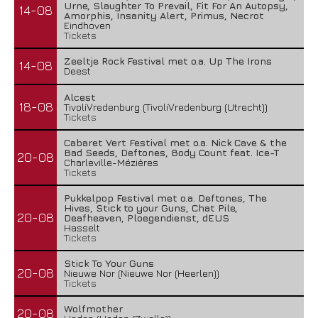
Urne, Slaughter To Prevail, Fit For An Autopsy,
14-08
Amorphis, Insanity Alert, Primus, Necrot
Eindhoven
Tickets
Zeeltje Rock Festival met o.a. Up The Irons
14-08
Deest
Alcest
18-08
TivoliVredenburg (TivoliVredenburg (Utrecht))
Tickets
Cabaret Vert Festival met o.a. Nick Cave & the
Bad Seeds, Deftones, Body Count feat. Ice-T
20-08
Charleville-Mézières
Tickets
Pukkelpop Festival met o.a. Deftones, The
Hives, Stick to your Guns, Chat Pile,
20-08
Deafheaven, Ploegendienst, dEUS
Hasselt
Tickets
Stick To Your Guns
20-08
Nieuwe Nor (Nieuwe Nor (Heerlen))
Tickets
Wolfmother
20-08