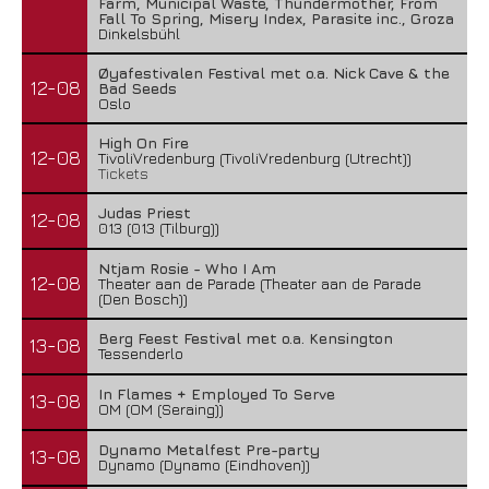
Farm, Municipal Waste, Thundermother, From
Fall To Spring, Misery Index, Parasite inc., Groza
Dinkelsbühl
Øyafestivalen Festival met o.a. Nick Cave & the
12-08
Bad Seeds
Oslo
High On Fire
12-08
TivoliVredenburg (TivoliVredenburg (Utrecht))
Tickets
Judas Priest
12-08
013 (013 (Tilburg))
Ntjam Rosie - Who I Am
12-08
Theater aan de Parade (Theater aan de Parade
(Den Bosch))
Berg Feest Festival met o.a. Kensington
13-08
Tessenderlo
In Flames + Employed To Serve
13-08
OM (OM (Seraing))
Dynamo Metalfest Pre-party
13-08
Dynamo (Dynamo (Eindhoven))