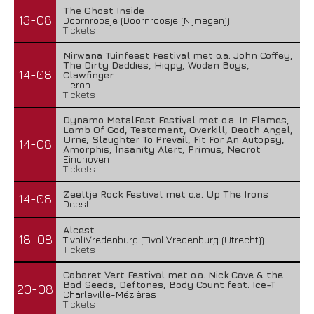
The Ghost Inside
13-08
Doornroosje (Doornroosje (Nijmegen))
Tickets
Nirwana Tuinfeest Festival met o.a. John Coffey,
The Dirty Daddies, Hiqpy, Wodan Boys,
14-08
Clawfinger
Lierop
Tickets
Dynamo MetalFest Festival met o.a. In Flames,
Lamb Of God, Testament, Overkill, Death Angel,
Urne, Slaughter To Prevail, Fit For An Autopsy,
14-08
Amorphis, Insanity Alert, Primus, Necrot
Eindhoven
Tickets
Zeeltje Rock Festival met o.a. Up The Irons
14-08
Deest
Alcest
18-08
TivoliVredenburg (TivoliVredenburg (Utrecht))
Tickets
Cabaret Vert Festival met o.a. Nick Cave & the
Bad Seeds, Deftones, Body Count feat. Ice-T
20-08
Charleville-Mézières
Tickets