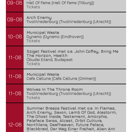
09-08
Hall Of Fame (Hall Of Fame (Tilburg))
Tickets
Arch Enemy
09-08
TivoliVredenburg (TivoliVredenburg (Utrecht))
Municipal Waste
10-08
Dynamo (Dynamo (Eindhoven))
Tickets
Sziget Festival met o.a. John Coffey, Bring Me
The Horizon, Health
11-08
Óbudai Eiland, Budapest
Tickets
Municipal Waste
11-08
Cafe Calluna (Cafe Calluna (Ommen))
Wolves In The Throne Room
11-08
TivoliVredenburg (TivoliVredenburg (Utrecht))
Tickets
Summer Breeze Festival met o.a. In Flames,
Arch Enemy, Saxon, Lamb Of God, Alestorm,
The Ghost Inside, Testament, Amorphis,
Paleface Swiss, Alcest, Orbit Culture,
12-08
Northlane, Deafheaven, Future Palace,
Blackbraid, Der Weg Einer Freiheit, Alien Ant