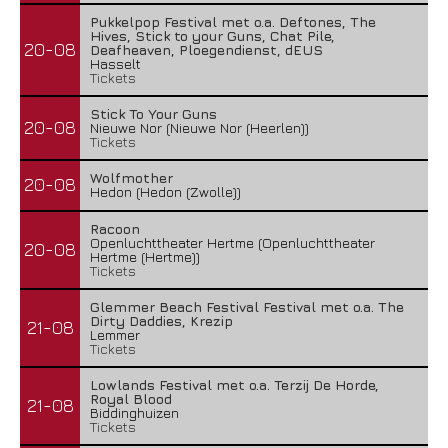
Pukkelpop Festival met o.a. Deftones, The
Hives, Stick to your Guns, Chat Pile,
20-08
Deafheaven, Ploegendienst, dEUS
Hasselt
Tickets
Stick To Your Guns
20-08
Nieuwe Nor (Nieuwe Nor (Heerlen))
Tickets
Wolfmother
20-08
Hedon (Hedon (Zwolle))
Racoon
Openluchttheater Hertme (Openluchttheater
20-08
Hertme (Hertme))
Tickets
Glemmer Beach Festival Festival met o.a. The
Dirty Daddies, Krezip
21-08
Lemmer
Tickets
Lowlands Festival met o.a. Terzij De Horde,
Royal Blood
21-08
Biddinghuizen
Tickets