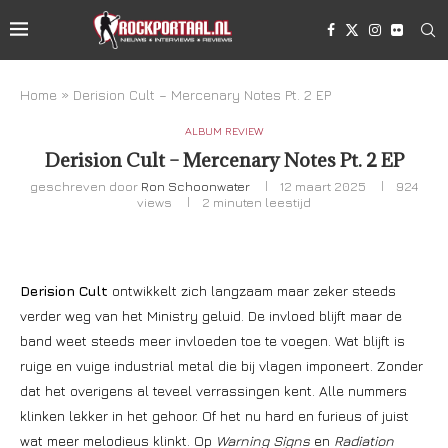
Home
»
Derision Cult – Mercenary Notes Pt. 2 EP
ALBUM REVIEW
Derision Cult – Mercenary Notes Pt. 2 EP
geschreven door
Ron Schoonwater
12 maart 2025
924
views
2 minuten leestijd
Derision Cult
ontwikkelt zich langzaam maar zeker steeds
verder weg van het Ministry geluid. De invloed blijft maar de
band weet steeds meer invloeden toe te voegen. Wat blijft is
ruige en vuige industrial metal die bij vlagen imponeert. Zonder
dat het overigens al teveel verrassingen kent. Alle nummers
klinken lekker in het gehoor. Of het nu hard en furieus of juist
wat meer melodieus klinkt. Op
Warning Signs
en
Radiation