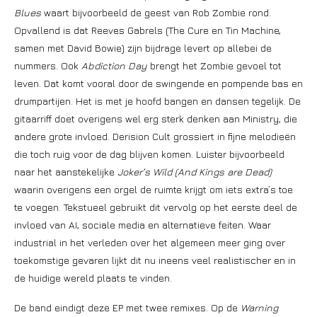
Blues
waart bijvoorbeeld de geest van Rob Zombie rond.
Opvallend is dat Reeves Gabrels (The Cure en Tin Machine,
samen met David Bowie) zijn bijdrage levert op allebei de
nummers. Ook
Abdiction Day
brengt het Zombie gevoel tot
leven. Dat komt vooral door de swingende en pompende bas en
drumpartijen. Het is met je hoofd bangen en dansen tegelijk. De
gitaarriff doet overigens wel erg sterk denken aan Ministry, die
andere grote invloed. Derision Cult grossiert in fijne melodieën
die toch ruig voor de dag blijven komen. Luister bijvoorbeeld
naar het aanstekelijke
Joker’s Wild (And Kings are Dead)
waarin overigens een orgel de ruimte krijgt om iets extra’s toe
te voegen. Tekstueel gebruikt dit vervolg op het eerste deel de
invloed van AI, sociale media en alternatieve feiten. Waar
industrial in het verleden over het algemeen meer ging over
toekomstige gevaren lijkt dit nu ineens veel realistischer en in
de huidige wereld plaats te vinden.
De band eindigt deze EP met twee remixes. Op de
Warning