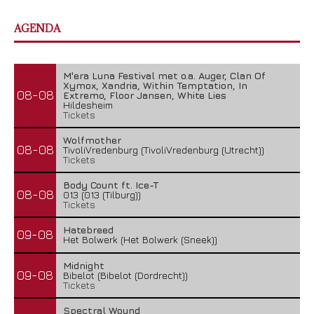
AGENDA
M'era Luna Festival met o.a. Auger, Clan Of
Xymox, Xandria, Within Temptation, In
08-08
Extremo, Floor Jansen, White Lies
Hildesheim
Tickets
Wolfmother
08-08
TivoliVredenburg (TivoliVredenburg (Utrecht))
Tickets
Body Count ft. Ice-T
08-08
013 (013 (Tilburg))
Tickets
Hatebreed
09-08
Het Bolwerk (Het Bolwerk (Sneek))
Midnight
09-08
Bibelot (Bibelot (Dordrecht))
Tickets
Spectral Wound