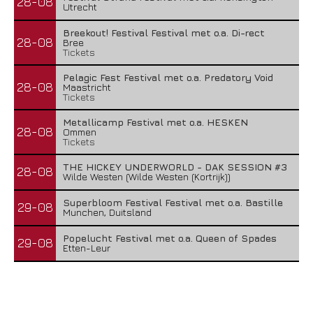
28-08
Utrecht
Breekout! Festival Festival met o.a. Di-rect
28-08
Bree
Tickets
Pelagic Fest Festival met o.a. Predatory Void
28-08
Maastricht
Tickets
Metallicamp Festival met o.a. HESKEN
28-08
Ommen
Tickets
THE HICKEY UNDERWORLD - DAK SESSION #3
28-08
Wilde Westen (Wilde Westen (Kortrijk))
Superbloom Festival Festival met o.a. Bastille
29-08
Munchen, Duitsland
Popelucht Festival met o.a. Queen of Spades
29-08
Etten-Leur