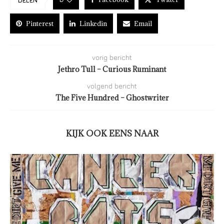
DELEN
Pinterest
Linkedin
Email
vorig bericht
Jethro Tull – Curious Ruminant
volgend bericht
The Five Hundred – Ghostwriter
KIJK OOK EENS NAAR