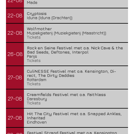
22-08
Made
Cryptosis
22-08
Iduna (Iduna (Drachten))
Wolfmother
22-08
Muziekgieterij (Muziekgieterij (Maastricht))
Tickets
Rock en Seine Festival met o.a. Nick Cave & the
Bad Seeds, Deftones, Interpol
26-08
Parijs
Tickets
CuliNESSE Festival met o.a. Kensington, Di-
rect, The Dirty Daddies
27-08
Rotterdam
Tickets
Creamfields Festival met o.a. Faithless
27-08
Daresbury
Tickets
Hit The City Festival met o.a. Snapped Ankles,
27-08
Inherited
Eindhoven
Festival Strand Festival met o.a. Kensington