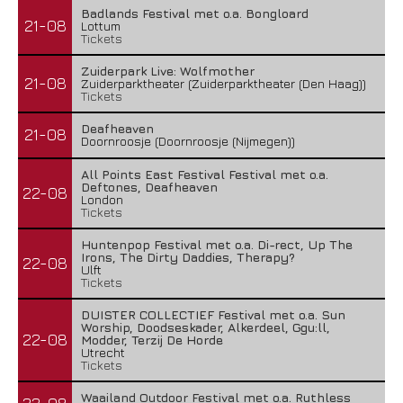
Badlands Festival met o.a. Bongloard
21-08
Lottum
Tickets
Zuiderpark Live: Wolfmother
21-08
Zuiderparktheater (Zuiderparktheater (Den Haag))
Tickets
Deafheaven
21-08
Doornroosje (Doornroosje (Nijmegen))
All Points East Festival Festival met o.a.
Deftones, Deafheaven
22-08
London
Tickets
Huntenpop Festival met o.a. Di-rect, Up The
Irons, The Dirty Daddies, Therapy?
22-08
Ulft
Tickets
DUISTER COLLECTIEF Festival met o.a. Sun
Worship, Doodseskader, Alkerdeel, Ggu:ll,
22-08
Modder, Terzij De Horde
Utrecht
Tickets
Waailand Outdoor Festival met o.a. Ruthless