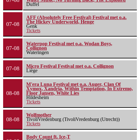
07-08
Duffel
AFF (Absolutely Free Festival) Festival met o.a.
The Hickey Underworld, Henge
07-08
Genk
Tickets
Waterpop Festival met o.a. Wodan Boys,
07-08
Collignon
Wateringen
Micro Festival Festival met o.a. Collignon
07-08
Liège
M'era Luna Festival met o.a. Auger, Clan Of
Xymox, Xandria, Within Temptation, In Extremo,
08-08
Floor Jansen, White Lies
Hildesheim
Tickets
Wolfmother
08-08
TivoliVredenburg (TivoliVredenburg (Utrecht))
Tickets
Body Count ft. Ice-T