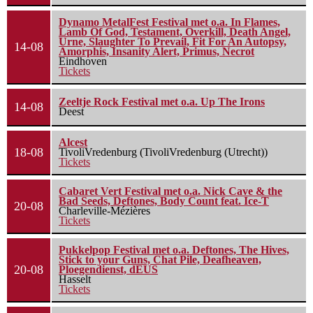
Dynamo MetalFest Festival met o.a. In Flames,
Lamb Of God, Testament, Overkill, Death Angel,
Urne, Slaughter To Prevail, Fit For An Autopsy,
14-08
Amorphis, Insanity Alert, Primus, Necrot
Eindhoven
Tickets
Zeeltje Rock Festival met o.a. Up The Irons
14-08
Deest
Alcest
18-08
TivoliVredenburg (TivoliVredenburg (Utrecht))
Tickets
Cabaret Vert Festival met o.a. Nick Cave & the
Bad Seeds, Deftones, Body Count feat. Ice-T
20-08
Charleville-Mézières
Tickets
Pukkelpop Festival met o.a. Deftones, The Hives,
Stick to your Guns, Chat Pile, Deafheaven,
20-08
Ploegendienst, dEUS
Hasselt
Tickets