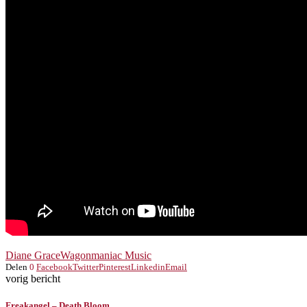
Diane Grace
Wagonmaniac Music
Delen
0
Facebook
Twitter
Pinterest
Linkedin
Email
vorig bericht
Freakangel – Death Bloom