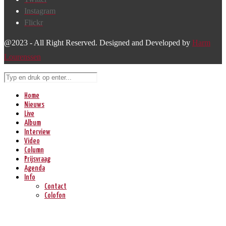
Instagram
Flickr
@2023 - All Right Reserved. Designed and Developed by
Harm
Lourenssen
Home
Nieuws
Live
Album
Interview
Video
Column
Prijsvraag
Agenda
Info
Contact
Colofon