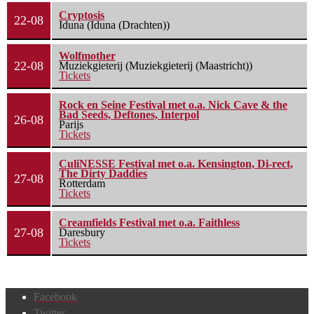
Cryptosis
22-08
Iduna (Iduna (Drachten))
Wolfmother
22-08
Muziekgieterij (Muziekgieterij (Maastricht))
Tickets
Rock en Seine Festival met o.a. Nick Cave & the
Bad Seeds, Deftones, Interpol
26-08
Parijs
Tickets
CuliNESSE Festival met o.a. Kensington, Di-rect,
The Dirty Daddies
27-08
Rotterdam
Tickets
Creamfields Festival met o.a. Faithless
27-08
Daresbury
Tickets
Facebook
Twitter