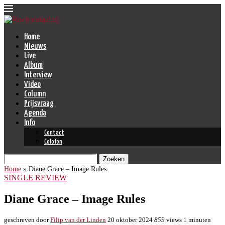
Home
Nieuws
Live
Album
Interview
Video
Column
Prijsvraag
Agenda
Info
Contact
Colofon
Zoeken
Home
»
Diane Grace – Image Rules
SINGLE REVIEW
Diane Grace – Image Rules
geschreven door
Filip van der Linden
20 oktober 2024
859
views
1 minuten