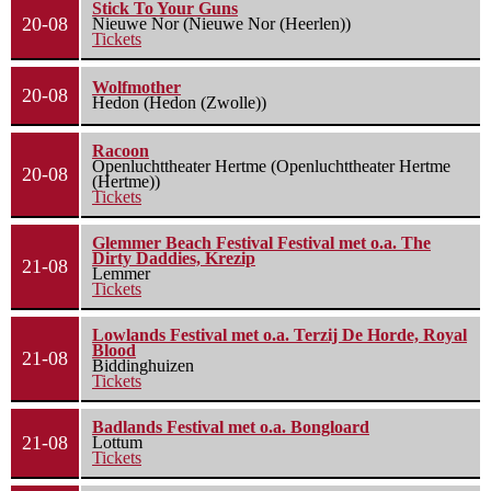
Stick To Your Guns
20-08
Nieuwe Nor (Nieuwe Nor (Heerlen))
Tickets
Wolfmother
20-08
Hedon (Hedon (Zwolle))
Racoon
Openluchttheater Hertme (Openluchttheater Hertme
20-08
(Hertme))
Tickets
Glemmer Beach Festival Festival met o.a. The
Dirty Daddies, Krezip
21-08
Lemmer
Tickets
Lowlands Festival met o.a. Terzij De Horde, Royal
Blood
21-08
Biddinghuizen
Tickets
Badlands Festival met o.a. Bongloard
21-08
Lottum
Tickets