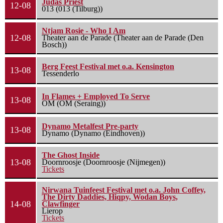
Judas Priest
12-08
013 (013 (Tilburg))
Ntjam Rosie - Who I Am
12-08
Theater aan de Parade (Theater aan de Parade (Den
Bosch))
Berg Feest Festival met o.a. Kensington
13-08
Tessenderlo
In Flames + Employed To Serve
13-08
OM (OM (Seraing))
Dynamo Metalfest Pre-party
13-08
Dynamo (Dynamo (Eindhoven))
The Ghost Inside
13-08
Doornroosje (Doornroosje (Nijmegen))
Tickets
Nirwana Tuinfeest Festival met o.a. John Coffey,
The Dirty Daddies, Hiqpy, Wodan Boys,
14-08
Clawfinger
Lierop
Tickets