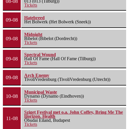
08-08
013 (013 (Tilburg))
Tickets
Hatebreed
09-08
Het Bolwerk (Het Bolwerk (Sneek))
Midnight
09-08
Bibelot (Bibelot (Dordrecht))
Tickets
Spectral Wound
09-08
Hall Of Fame (Hall Of Fame (Tilburg))
Tickets
Arch Enemy
09-08
TivoliVredenburg (TivoliVredenburg (Utrecht))
Municipal Waste
10-08
Dynamo (Dynamo (Eindhoven))
Tickets
Sziget Festival met o.a. John Coffey, Bring Me The
Horizon, Health
11-08
Óbudai Eiland, Budapest
Tickets