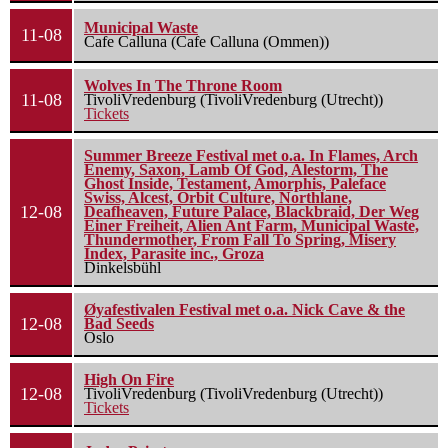
Municipal Waste
11-08
Cafe Calluna (Cafe Calluna (Ommen))
Wolves In The Throne Room
11-08
TivoliVredenburg (TivoliVredenburg (Utrecht))
Tickets
Summer Breeze Festival met o.a. In Flames, Arch
Enemy, Saxon, Lamb Of God, Alestorm, The
Ghost Inside, Testament, Amorphis, Paleface
Swiss, Alcest, Orbit Culture, Northlane,
12-08
Deafheaven, Future Palace, Blackbraid, Der Weg
Einer Freiheit, Alien Ant Farm, Municipal Waste,
Thundermother, From Fall To Spring, Misery
Index, Parasite inc., Groza
Dinkelsbühl
Øyafestivalen Festival met o.a. Nick Cave & the
12-08
Bad Seeds
Oslo
High On Fire
12-08
TivoliVredenburg (TivoliVredenburg (Utrecht))
Tickets