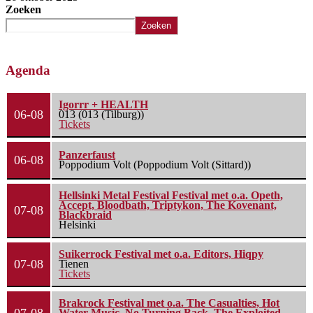
Zoeken
Zoeken
Agenda
Igorrr + HEALTH
06-08
013 (013 (Tilburg))
Tickets
Panzerfaust
06-08
Poppodium Volt (Poppodium Volt (Sittard))
Hellsinki Metal Festival Festival met o.a. Opeth,
Accept, Bloodbath, Triptykon, The Kovenant,
07-08
Blackbraid
Helsinki
Suikerrock Festival met o.a. Editors, Hiqpy
07-08
Tienen
Tickets
Brakrock Festival met o.a. The Casualties, Hot
Water Music, No Turning Back, The Exploited