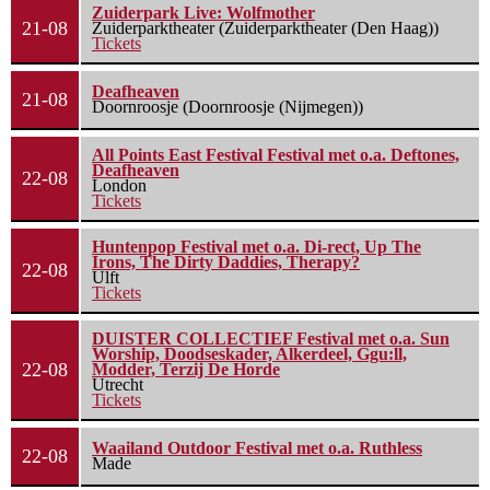
Zuiderpark Live: Wolfmother
21-08
Zuiderparktheater (Zuiderparktheater (Den Haag))
Tickets
Deafheaven
21-08
Doornroosje (Doornroosje (Nijmegen))
All Points East Festival Festival met o.a. Deftones,
Deafheaven
22-08
London
Tickets
Huntenpop Festival met o.a. Di-rect, Up The
Irons, The Dirty Daddies, Therapy?
22-08
Ulft
Tickets
DUISTER COLLECTIEF Festival met o.a. Sun
Worship, Doodseskader, Alkerdeel, Ggu:ll,
22-08
Modder, Terzij De Horde
Utrecht
Tickets
Waailand Outdoor Festival met o.a. Ruthless
22-08
Made