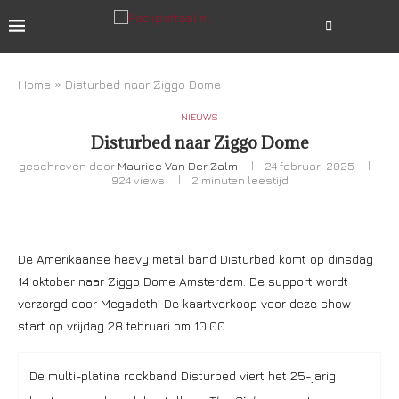
Home
»
Disturbed naar Ziggo Dome
NIEUWS
Disturbed naar Ziggo Dome
geschreven door
Maurice Van Der Zalm
24 februari 2025
924
views
2 minuten leestijd
De Amerikaanse heavy metal band Disturbed komt op dinsdag
14 oktober naar Ziggo Dome Amsterdam. De support wordt
verzorgd door Megadeth. De kaartverkoop voor deze show
start op vrijdag 28 februari om 10:00.
De multi-platina rockband Disturbed viert het 25-jarig