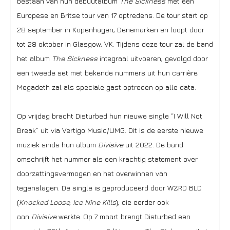
bestaan van hun debuutalbum
The Sickness
met een
Europese en Britse tour van 17 optredens. De tour start op
28 september in Kopenhagen, Denemarken en loopt door
tot 28 oktober in Glasgow, VK. Tijdens deze tour zal de band
het album
The Sickness
integraal uitvoeren, gevolgd door
een tweede set met bekende nummers uit hun carrière.
Megadeth zal als speciale gast optreden op alle data.
Op vrijdag bracht Disturbed hun nieuwe single “I Will Not
Break” uit via Vertigo Music/UMG. Dit is de eerste nieuwe
muziek sinds hun album
Divisive
uit 2022. De band
omschrijft het nummer als een krachtig statement over
doorzettingsvermogen en het overwinnen van
tegenslagen. De single is geproduceerd door WZRD BLD
(
Knocked Loose, Ice Nine Kills
), die eerder ook
aan
Divisive
werkte. Op 7 maart brengt Disturbed een