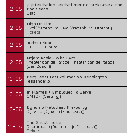
Øyafestivalen Festival met o.a. Nick Cave & the
12-08
Bad Seeds
Oslo
High On Fire
12-08
TivoliVredenburg (TivoliVredenburg (Utrecht))
Tickets
Judas Priest
12-08
013 (013 (Tilburg))
Ntjam Rosie - Who I Am
12-08
MagnaCult stopt
Theater aan de Parade (Theater aan de Parade
(Den Bosch))
13 juni 2026
Berg Feest Festival met o.a. Kensington
13-08
Tessenderlo
In Flames + Employed To Serve
13-08
OM (OM (Seraing))
Dynamo Metalfest Pre-party
13-08
Dynamo (Dynamo (Eindhoven))
The Ghost Inside
13-08
Doornroosje (Doornroosje (Nijmegen))
Tickets