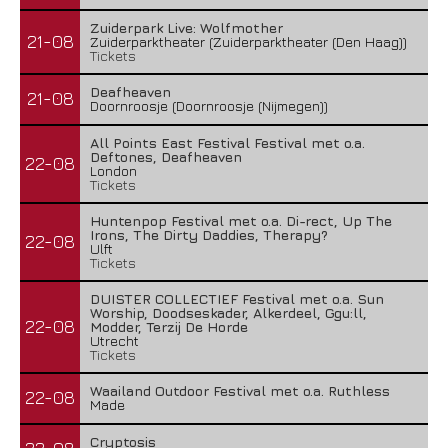
Zuiderpark Live: Wolfmother
21-08
Zuiderparktheater (Zuiderparktheater (Den Haag))
Tickets
Deafheaven
21-08
Doornroosje (Doornroosje (Nijmegen))
All Points East Festival Festival met o.a.
Deftones, Deafheaven
22-08
London
Tickets
Huntenpop Festival met o.a. Di-rect, Up The
Irons, The Dirty Daddies, Therapy?
22-08
Bospop maakt blokkenschema bekend
Ulft
Tickets
27 mei 2026
DUISTER COLLECTIEF Festival met o.a. Sun
Worship, Doodseskader, Alkerdeel, Ggu:ll,
22-08
Modder, Terzij De Horde
Utrecht
Tickets
Waailand Outdoor Festival met o.a. Ruthless
22-08
Made
Cryptosis