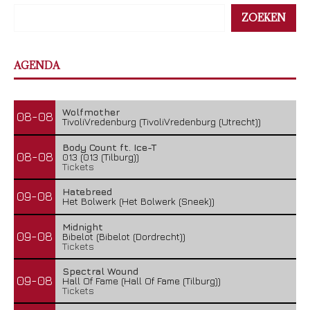
ZOEKEN
AGENDA
Killer komt met laatste album naar Nederland
22 juli 2026
Wolfmother
08-08
TivoliVredenburg (TivoliVredenburg (Utrecht))
Body Count ft. Ice-T
08-08
013 (013 (Tilburg))
Tickets
Hatebreed
09-08
Het Bolwerk (Het Bolwerk (Sneek))
Midnight
09-08
Bibelot (Bibelot (Dordrecht))
Tickets
Spectral Wound
09-08
Hall Of Fame (Hall Of Fame (Tilburg))
Tickets
De eerste namen voor Into The Grave zijn...