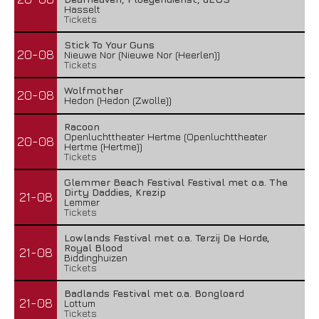
Line-up compleet: Cân Bardd, Illumishade en Leah
Hasselt
Rye...
Tickets
11 juni 2026
Stick To Your Guns
20-08
Nieuwe Nor (Nieuwe Nor (Heerlen))
Tickets
Wolfmother
20-08
Hedon (Hedon (Zwolle))
Racoon
Openluchttheater Hertme (Openluchttheater
20-08
Hertme (Hertme))
Tickets
Glemmer Beach Festival Festival met o.a. The
Dirty Daddies, Krezip
21-08
Lemmer
Tickets
Lowlands Festival met o.a. Terzij De Horde,
Royal Blood
21-08
Instant Crowdfundingshow voor Labasheeda
Biddinghuizen
Tickets
3 juni 2026
Badlands Festival met o.a. Bongloard
21-08
Lottum
Tickets