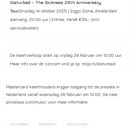
Disturbed – The Sickness 25th Anniversary
Tour
Dinsdag 14 oktober 2025 | Ziggo Dome, Amsterdam
Aanvang: 20:00 uur | Entree: Vanaf €56,- (incl.
servicekosten)
De kaartverkoop start op vrijdag 28 februari om 10:00 uur.
Meer info over dit concert vind je op: mojo.nl/disturbed
Mastercard kaarthouders krijgen toegang tot de presale in
Nederland vanaf woensdag 26 februari om 10:00. Ga naar
priceless.com/music voor meer informatie.
DISTURBED
MEGADETH
ZIGGO DOME