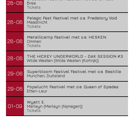
28-08
Bree
Tickets
Pelagic Fest Festival met o.a. Predatory Void
28-08
Maastricht
Tickets
Metallicamp Festival met o.a. HESKEN
28-08
Ommen
Tickets
THE HICKEY UNDERWORLD - DAK SESSION #3
28-08
Wilde Westen (Wilde Westen (Kortrijk))
Superbloom Festival Festival met o.a. Bastille
29-08
Munchen, Duitsland
Popelucht Festival met o.a. Queen of Spades
29-08
Etten-Leur
Wyatt E.
01-09
Merleyn (Merleyn (Nijmegen))
Tickets