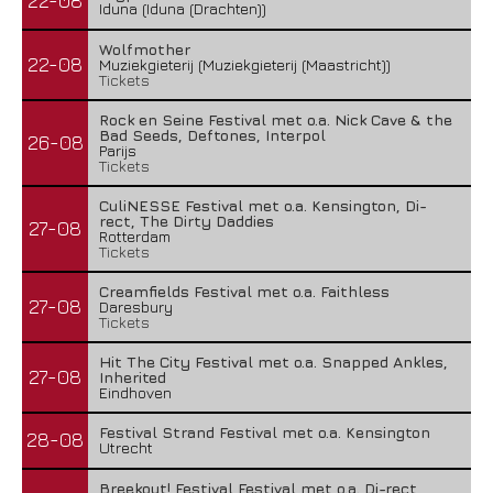
22-08
Iduna (Iduna (Drachten))
Wolfmother
22-08
Muziekgieterij (Muziekgieterij (Maastricht))
Tickets
Rock en Seine Festival met o.a. Nick Cave & the
Bad Seeds, Deftones, Interpol
26-08
Down The Rabbit Hole maakt blokkenschema
Parijs
Tickets
bekend
CuliNESSE Festival met o.a. Kensington, Di-
18 mei 2026
rect, The Dirty Daddies
27-08
Rotterdam
Tickets
Creamfields Festival met o.a. Faithless
27-08
Daresbury
Tickets
Hit The City Festival met o.a. Snapped Ankles,
27-08
Inherited
Eindhoven
Festival Strand Festival met o.a. Kensington
28-08
Utrecht
Breekout! Festival Festival met o.a. Di-rect