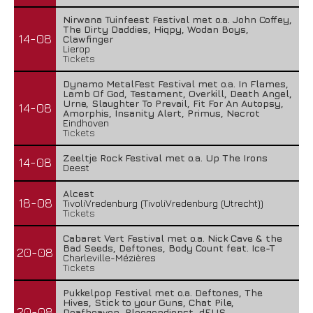
Nirwana Tuinfeest Festival met o.a. John Coffey,
The Dirty Daddies, Hiqpy, Wodan Boys,
14-08
Clawfinger
Lierop
Tickets
Spacerocklegende Hawkwind keert terug naar
Nederland met nieuw...
Dynamo MetalFest Festival met o.a. In Flames,
Lamb Of God, Testament, Overkill, Death Angel,
13 juni 2026
Urne, Slaughter To Prevail, Fit For An Autopsy,
14-08
Amorphis, Insanity Alert, Primus, Necrot
Eindhoven
Tickets
Zeeltje Rock Festival met o.a. Up The Irons
14-08
Deest
Alcest
18-08
TivoliVredenburg (TivoliVredenburg (Utrecht))
Tickets
Cabaret Vert Festival met o.a. Nick Cave & the
Bad Seeds, Deftones, Body Count feat. Ice-T
20-08
Charleville-Mézières
Tickets
Pukkelpop Festival met o.a. Deftones, The
Hives, Stick to your Guns, Chat Pile,
20-08
Deafheaven, Ploegendienst, dEUS