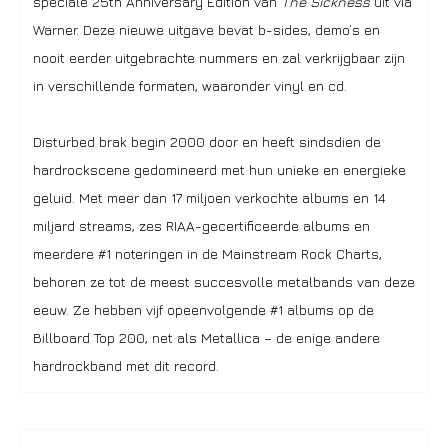
speciale 25th Anniversary Edition van
The Sickness
uit via
Warner. Deze nieuwe uitgave bevat b-sides, demo’s en
nooit eerder uitgebrachte nummers en zal verkrijgbaar zijn
in verschillende formaten, waaronder vinyl en cd.
Disturbed brak begin 2000 door en heeft sindsdien de
hardrockscene gedomineerd met hun unieke en energieke
geluid. Met meer dan 17 miljoen verkochte albums en 14
miljard streams, zes RIAA-gecertificeerde albums en
meerdere #1 noteringen in de Mainstream Rock Charts,
behoren ze tot de meest succesvolle metalbands van deze
eeuw. Ze hebben vijf opeenvolgende #1 albums op de
Billboard Top 200, net als Metallica – de enige andere
hardrockband met dit record.