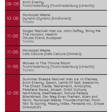
Arch Enemy
09-08
2 juli 2026
TivoliVredenburg (TivoliVredenburg (Utrecht))
Municipal Waste
10-08
Dynamo (Dynamo (Eindhoven))
Tickets
Sziget Festival met o.a. John Coffey, Bring Me
The Horizon, Health
11-08
Óbudai Eiland, Budapest
Tickets
Municipal Waste
11-08
Cafe Calluna (Cafe Calluna (Ommen))
Wolves In The Throne Room
11-08
TivoliVredenburg (TivoliVredenburg (Utrecht))
Tickets
Summer Breeze Festival met o.a. In Flames,
FleXanT – Bloody Photographer
Arch Enemy, Saxon, Lamb Of God, Alestorm,
The Ghost Inside, Testament, Amorphis,
19 juni 2026
Paleface Swiss, Alcest, Orbit Culture,
12-08
Northlane, Deafheaven, Future Palace,
Blackbraid, Der Weg Einer Freiheit, Alien Ant
Farm, Municipal Waste, Thundermother, From
Fall To Spring, Misery Index, Parasite inc., Groza
Dinkelsbühl