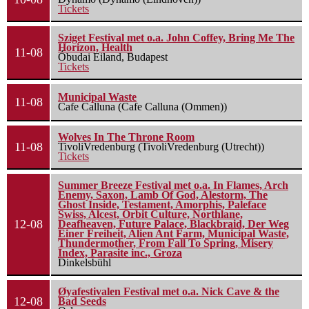
Tickets
Sziget Festival met o.a. John Coffey, Bring Me The
Horizon, Health
11-08
Óbudai Eiland, Budapest
Tickets
Municipal Waste
11-08
Cafe Calluna (Cafe Calluna (Ommen))
Wolves In The Throne Room
11-08
TivoliVredenburg (TivoliVredenburg (Utrecht))
Tickets
Summer Breeze Festival met o.a. In Flames, Arch
Enemy, Saxon, Lamb Of God, Alestorm, The
Ghost Inside, Testament, Amorphis, Paleface
Swiss, Alcest, Orbit Culture, Northlane,
12-08
Deafheaven, Future Palace, Blackbraid, Der Weg
Einer Freiheit, Alien Ant Farm, Municipal Waste,
Thundermother, From Fall To Spring, Misery
Index, Parasite inc., Groza
Dinkelsbühl
Øyafestivalen Festival met o.a. Nick Cave & the
12-08
Bad Seeds