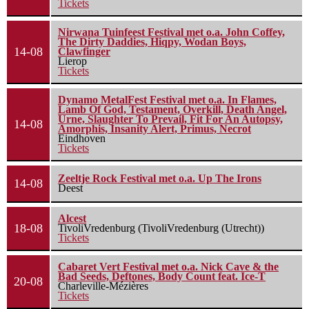
Tickets
Nirwana Tuinfeest Festival met o.a. John Coffey,
The Dirty Daddies, Hiqpy, Wodan Boys,
14-08
Clawfinger
Lierop
Tickets
Dynamo MetalFest Festival met o.a. In Flames,
Lamb Of God, Testament, Overkill, Death Angel,
Urne, Slaughter To Prevail, Fit For An Autopsy,
14-08
Amorphis, Insanity Alert, Primus, Necrot
Eindhoven
Tickets
Zeeltje Rock Festival met o.a. Up The Irons
14-08
Deest
Alcest
18-08
TivoliVredenburg (TivoliVredenburg (Utrecht))
Tickets
Cabaret Vert Festival met o.a. Nick Cave & the
Bad Seeds, Deftones, Body Count feat. Ice-T
20-08
Charleville-Mézières
Tickets