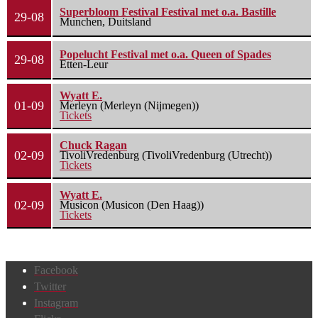
Superbloom Festival Festival met o.a. Bastille
29-08
Munchen, Duitsland
Popelucht Festival met o.a. Queen of Spades
29-08
Etten-Leur
Wyatt E.
01-09
Merleyn (Merleyn (Nijmegen))
Tickets
Chuck Ragan
02-09
TivoliVredenburg (TivoliVredenburg (Utrecht))
Tickets
Wyatt E.
02-09
Musicon (Musicon (Den Haag))
Tickets
Facebook
Twitter
Instagram