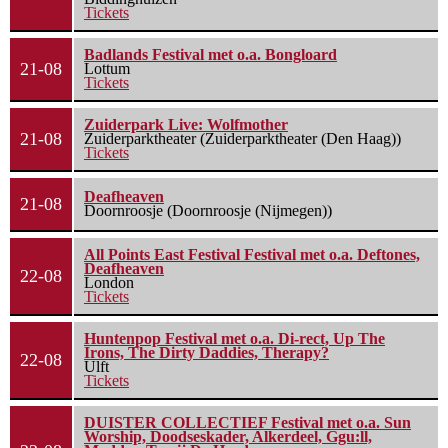
Tickets
Badlands Festival met o.a. Bongloard
21-08
Lottum
Tickets
Zuiderpark Live: Wolfmother
21-08
Zuiderparktheater (Zuiderparktheater (Den Haag))
Tickets
Deafheaven
21-08
Doornroosje (Doornroosje (Nijmegen))
All Points East Festival Festival met o.a. Deftones,
Deafheaven
22-08
London
Tickets
Huntenpop Festival met o.a. Di-rect, Up The
Irons, The Dirty Daddies, Therapy?
22-08
Ulft
Tickets
DUISTER COLLECTIEF Festival met o.a. Sun
Worship, Doodseskader, Alkerdeel, Ggu:ll,