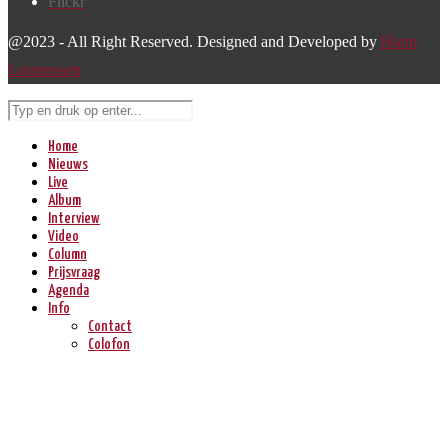
Flickr
@2023 - All Right Reserved. Designed and Developed by
Harm
Lourenssen
Home
Nieuws
Live
Album
Interview
Video
Column
Prijsvraag
Agenda
Info
Contact
Colofon