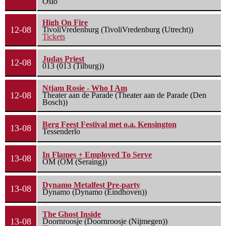
Oslo
High On Fire
12-08
TivoliVredenburg (TivoliVredenburg (Utrecht))
Tickets
Judas Priest
12-08
013 (013 (Tilburg))
Ntjam Rosie - Who I Am
12-08
Theater aan de Parade (Theater aan de Parade (Den
Bosch))
Berg Feest Festival met o.a. Kensington
13-08
Tessenderlo
In Flames + Employed To Serve
13-08
OM (OM (Seraing))
Dynamo Metalfest Pre-party
13-08
Dynamo (Dynamo (Eindhoven))
The Ghost Inside
13-08
Doornroosje (Doornroosje (Nijmegen))