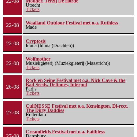
22-08
Modder, Terzij De Horde
Utrecht
Tickets
Waailand Outdoor Festival met o.a. Ruthless
22-08
Made
Cryptosis
22-08
Iduna (Iduna (Drachten))
Wolfmother
22-08
Muziekgieterij (Muziekgieterij (Maastricht))
Tickets
Rock en Seine Festival met o.a. Nick Cave & the
Bad Seeds, Deftones, Interpol
26-08
Parijs
Tickets
CuliNESSE Festival met o.a. Kensington, Di-rect,
The Dirty Daddies
27-08
Rotterdam
Tickets
Creamfields Festival met o.a. Faithless
27-08
Daresbury