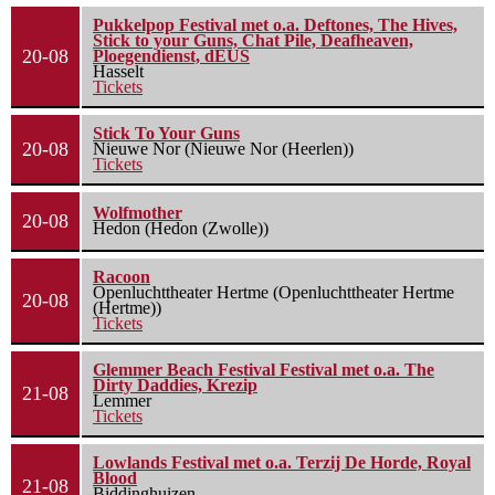
Pukkelpop Festival met o.a. Deftones, The Hives,
Stick to your Guns, Chat Pile, Deafheaven,
20-08
Ploegendienst, dEUS
Hasselt
Tickets
Stick To Your Guns
20-08
Nieuwe Nor (Nieuwe Nor (Heerlen))
Tickets
Wolfmother
20-08
Hedon (Hedon (Zwolle))
Racoon
Openluchttheater Hertme (Openluchttheater Hertme
20-08
(Hertme))
Tickets
Glemmer Beach Festival Festival met o.a. The
Dirty Daddies, Krezip
21-08
Lemmer
Tickets
Lowlands Festival met o.a. Terzij De Horde, Royal
Blood
21-08
Biddinghuizen