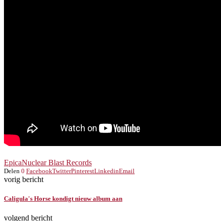
Epica
Nuclear Blast Records
Delen
0
Facebook
Twitter
Pinterest
Linkedin
Email
vorig bericht
Caligula's Horse kondigt nieuw album aan
volgend bericht