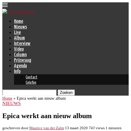
Home
Nieuws
Live
Album
Interview
Video
Column
Prijsvraag
Agenda
Info
Contact
Colofon
Zoeken
Home
»
Epica werkt aan nieuw album
NIEUWS
Epica werkt aan nieuw album
geschreven door
Maurice van der Zalm
13 maart 2020
743
views
1 minuten