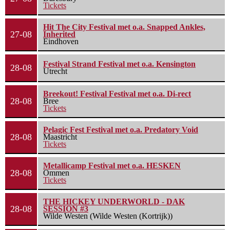
Tickets
Hit The City Festival met o.a. Snapped Ankles,
27-08
Inherited
Eindhoven
Festival Strand Festival met o.a. Kensington
28-08
Utrecht
Breekout! Festival Festival met o.a. Di-rect
28-08
Bree
Tickets
Pelagic Fest Festival met o.a. Predatory Void
28-08
Maastricht
Tickets
Metallicamp Festival met o.a. HESKEN
28-08
Ommen
Tickets
THE HICKEY UNDERWORLD - DAK
28-08
SESSION #3
Wilde Westen (Wilde Westen (Kortrijk))