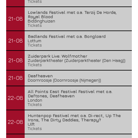
Tickets
Lowlands Festival met o.a. Terzij De Horde,
Royal Blood
21-08
Biddinghuizen
Tickets
Badlands Festival met o.a. Bongloard
21-08
Lottum
Tickets
Zuiderpark Live: Wolfmother
21-08
Zuiderparktheater (Zuiderparktheater (Den Haag))
Tickets
Deafheaven
21-08
Doornroosje (Doornroosje (Nijmegen))
All Points East Festival Festival met o.a.
Deftones, Deafheaven
22-08
London
Tickets
Huntenpop Festival met o.a. Di-rect, Up The
Irons, The Dirty Daddies, Therapy?
22-08
Ulft
Tickets