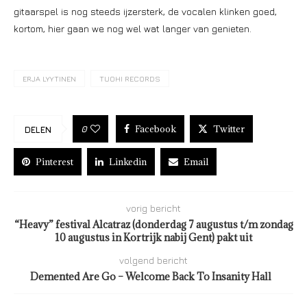
gitaarspel is nog steeds ijzersterk, de vocalen klinken goed,
kortom, hier gaan we nog wel wat langer van genieten.
ERJA LYYTINEN
TUOHI RECORDS
Facebook
Twitter
0
DELEN
Pinterest
Linkedin
Email
vorig bericht
“Heavy” festival Alcatraz (donderdag 7 augustus t/m zondag
10 augustus in Kortrijk nabij Gent) pakt uit
volgend bericht
Demented Are Go – Welcome Back To Insanity Hall