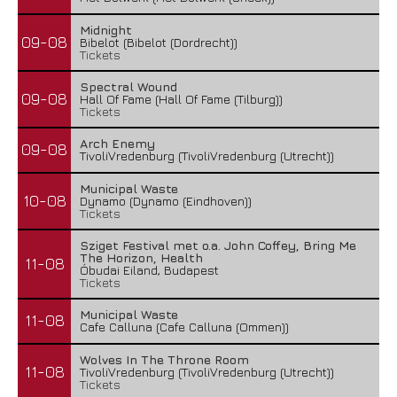
Midnight
09-08
Bibelot (Bibelot (Dordrecht))
Tickets
Spectral Wound
09-08
Hall Of Fame (Hall Of Fame (Tilburg))
Tickets
Arch Enemy
09-08
TivoliVredenburg (TivoliVredenburg (Utrecht))
Municipal Waste
10-08
Dynamo (Dynamo (Eindhoven))
Tickets
Sziget Festival met o.a. John Coffey, Bring Me
The Horizon, Health
11-08
Óbudai Eiland, Budapest
Tickets
Municipal Waste
11-08
Cafe Calluna (Cafe Calluna (Ommen))
Wolves In The Throne Room
11-08
TivoliVredenburg (TivoliVredenburg (Utrecht))
Tickets