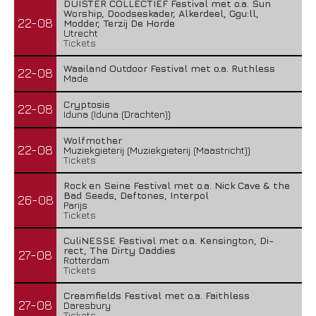
DUISTER COLLECTIEF Festival met o.a. Sun
Worship, Doodseskader, Alkerdeel, Ggu:ll,
22-08
Modder, Terzij De Horde
Utrecht
Tickets
Waailand Outdoor Festival met o.a. Ruthless
22-08
Made
Cryptosis
22-08
Iduna (Iduna (Drachten))
Wolfmother
22-08
Muziekgieterij (Muziekgieterij (Maastricht))
Tickets
Rock en Seine Festival met o.a. Nick Cave & the
Bad Seeds, Deftones, Interpol
26-08
Parijs
Tickets
CuliNESSE Festival met o.a. Kensington, Di-
rect, The Dirty Daddies
27-08
Rotterdam
Tickets
Creamfields Festival met o.a. Faithless
27-08
Daresbury
Tickets