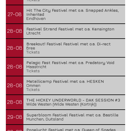
Hit The City Festival met o.a. Snapped Ankles,
27-08
Inherited
Eindhoven
Festival Strand Festival met o.a. Kensington
28-08
Utrecht
Breekout! Festival Festival met o.a. Di-rect
28-08
Bree
Tickets
Pelagic Fest Festival met o.a. Predatory Void
28-08
Maastricht
Tickets
Metallicamp Festival met o.a. HESKEN
28-08
Ommen
Tickets
THE HICKEY UNDERWORLD - DAK SESSION #3
28-08
Wilde Westen (Wilde Westen (Kortrijk))
Superbloom Festival Festival met o.a. Bastille
29-08
Munchen, Duitsland
Popelucht Festival met o.a. Queen of Spades