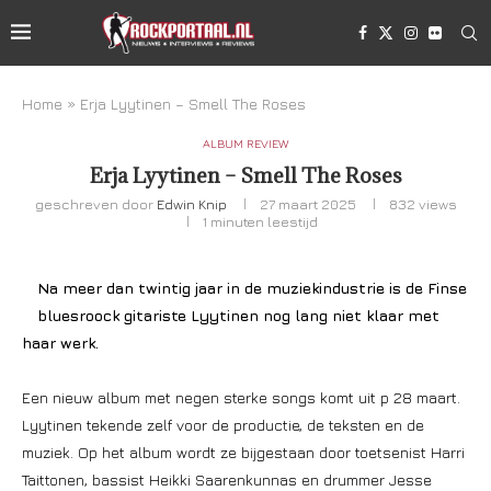
Home
»
Erja Lyytinen – Smell The Roses
ALBUM REVIEW
Erja Lyytinen – Smell The Roses
geschreven door
Edwin Knip
27 maart 2025
832
views
1 minuten leestijd
Na meer dan twintig jaar in de muziekindustrie is de Finse
bluesroock gitariste Lyytinen nog lang niet klaar met
haar werk.
Een nieuw album met negen sterke songs komt uit p 28 maart.
Lyytinen tekende zelf voor de productie, de teksten en de
muziek. Op het album wordt ze bijgestaan door toetsenist Harri
Taittonen, bassist Heikki Saarenkunnas en drummer Jesse