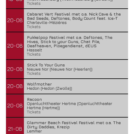
Tickets
Cabaret Vert Festival met o.a. Nick Cave & the
Bad Seeds, Deftones, Body Count feat. Ice-T
20-08
Charleville-Mézières
Tickets
Pukkelpop Festival met o.a. Deftones, The
Hives, Stick to your Guns, Chat Pile,
20-08
Deafheaven, Ploegendienst, dEUS
Hasselt
Tickets
Stick To Your Guns
20-08
Nieuwe Nor (Nieuwe Nor (Heerlen))
Tickets
Wolfmother
20-08
Hedon (Hedon (Zwolle))
Racoon
Openluchttheater Hertme (Openluchttheater
20-08
Hertme (Hertme))
Tickets
Glemmer Beach Festival Festival met o.a. The
Dirty Daddies, Krezip
21-08
Lemmer