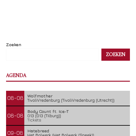
Zoeken
ZOEKEN
AGENDA
Wolfmother
08-08
TivoliVredenburg (TivoliVredenburg (Utrecht))
Body Count ft. Ice-T
08-08
013 (013 (Tilburg))
Tickets
Hatebreed
09-08
Het Bolwerk (Het Bolwerk (Sneek))