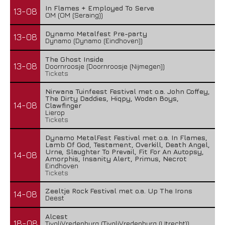
In Flames + Employed To Serve
13-08
OM (OM (Seraing))
Dynamo Metalfest Pre-party
13-08
Dynamo (Dynamo (Eindhoven))
The Ghost Inside
13-08
Doornroosje (Doornroosje (Nijmegen))
Tickets
Nirwana Tuinfeest Festival met o.a. John Coffey,
The Dirty Daddies, Hiqpy, Wodan Boys,
14-08
Clawfinger
Lierop
Tickets
Dynamo MetalFest Festival met o.a. In Flames,
Lamb Of God, Testament, Overkill, Death Angel,
Urne, Slaughter To Prevail, Fit For An Autopsy,
14-08
Amorphis, Insanity Alert, Primus, Necrot
Eindhoven
Tickets
Zeeltje Rock Festival met o.a. Up The Irons
14-08
Deest
Alcest
18-08
TivoliVredenburg (TivoliVredenburg (Utrecht))