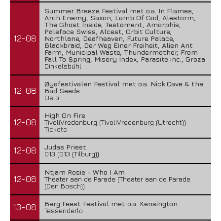
Summer Breeze Festival met o.a. In Flames,
Arch Enemy, Saxon, Lamb Of God, Alestorm,
The Ghost Inside, Testament, Amorphis,
Paleface Swiss, Alcest, Orbit Culture,
12-08
Northlane, Deafheaven, Future Palace,
Blackbraid, Der Weg Einer Freiheit, Alien Ant
Farm, Municipal Waste, Thundermother, From
Fall To Spring, Misery Index, Parasite inc., Groza
Dinkelsbühl
Øyafestivalen Festival met o.a. Nick Cave & the
12-08
Bad Seeds
Oslo
High On Fire
12-08
TivoliVredenburg (TivoliVredenburg (Utrecht))
Tickets
Judas Priest
12-08
013 (013 (Tilburg))
Ntjam Rosie - Who I Am
12-08
Theater aan de Parade (Theater aan de Parade
(Den Bosch))
Berg Feest Festival met o.a. Kensington
13-08
Tessenderlo