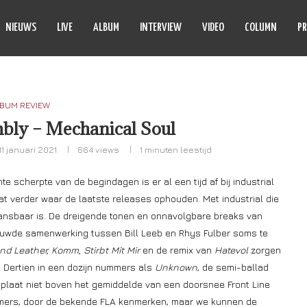
NIEUWS
LIVE
ALBUM
INTERVIEW
VIDEO
COLUMN
PR
BUM REVIEW
bly – Mechanical Soul
11 januari 2021
664
views
1 minuten leestijd
te scherpte van de begindagen is er al een tijd af bij industrial
t verder waar de laatste releases ophouden. Met industrial die
 dansbaar is. De dreigende tonen en onnavolgbare breaks van
nieuwde samenwerking tussen Bill Leeb en Rhys Fulber soms te
nd Leather, Komm, Stirbt Mit Mir
en de remix van
Hatevol
zorgen
 Dertien in een dozijn nummers als
Unknown
, de semi-ballad
plaat niet boven het gemiddelde van een doorsnee Front Line
ummers, door de bekende FLA kenmerken, maar we kunnen de