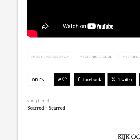
FRONT LINE ASSEMBLY
MECHANICAL SOUL
METROPOL
Facebook
Twitter
0
DELEN
vorig bericht
Scarred – Scarred
KIJK O