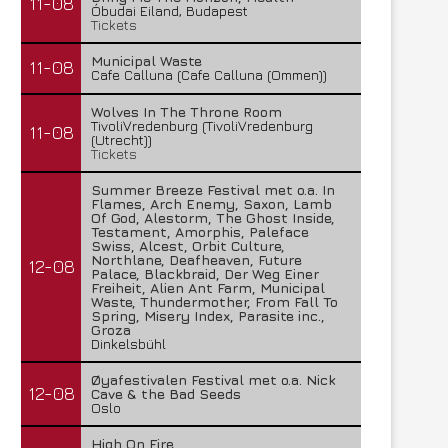
11-08
Óbudai Eiland, Budapest
Tickets
Municipal Waste
11-08
Cafe Calluna (Cafe Calluna (Ommen))
Wolves In The Throne Room
TivoliVredenburg (TivoliVredenburg
11-08
(Utrecht))
Tickets
Summer Breeze Festival met o.a. In
Flames, Arch Enemy, Saxon, Lamb
Of God, Alestorm, The Ghost Inside,
Testament, Amorphis, Paleface
Swiss, Alcest, Orbit Culture,
Northlane, Deafheaven, Future
12-08
Palace, Blackbraid, Der Weg Einer
Freiheit, Alien Ant Farm, Municipal
Waste, Thundermother, From Fall To
Spring, Misery Index, Parasite inc.,
Groza
Dinkelsbühl
Øyafestivalen Festival met o.a. Nick
12-08
Cave & the Bad Seeds
Oslo
High On Fire