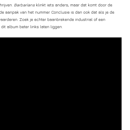
hrijven.
Barbarians
klinkt iets anders, maar dat komt door de
 de aanpak van het nummer. Conclusie is dan ook dat als je de
waarderen. Zoek je echter baanbrekende industrial of een
it album beter links laten liggen.