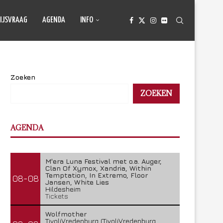
IJSVRAAG
AGENDA
INFO
Zoeken
ZOEKEN
AGENDA
M'era Luna Festival met o.a. Auger,
Clan Of Xymox, Xandria, Within
Temptation, In Extremo, Floor
08-08
Jansen, White Lies
Hildesheim
Tickets
Wolfmother
TivoliVredenburg (TivoliVredenburg