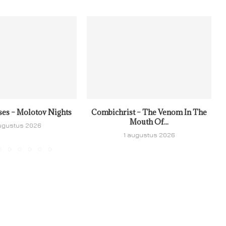
ses – Molotov Nights
Combichrist – The Venom In The
Mouth Of...
ugustus 2026
1 augustus 2026