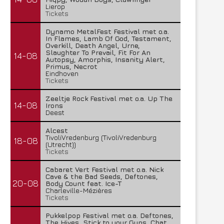
Lierop
Tickets
Dynamo MetalFest Festival met o.a.
In Flames, Lamb Of God, Testament,
Overkill, Death Angel, Urne,
Slaughter To Prevail, Fit For An
14-08
Autopsy, Amorphis, Insanity Alert,
Primus, Necrot
Eindhoven
Tickets
Zeeltje Rock Festival met o.a. Up The
14-08
Irons
Deest
Alcest
TivoliVredenburg (TivoliVredenburg
18-08
(Utrecht))
Tickets
Cabaret Vert Festival met o.a. Nick
Cave & the Bad Seeds, Deftones,
20-08
Body Count feat. Ice-T
Charleville-Mézières
Tickets
Pukkelpop Festival met o.a. Deftones,
The Hives, Stick to your Guns, Chat