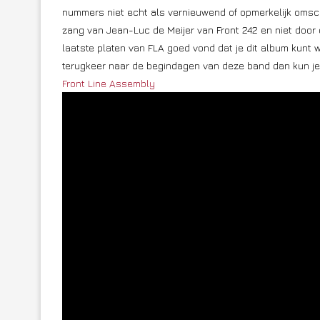
nummers niet echt als vernieuwend of opmerkelijk omsc
zang van Jean-Luc de Meijer van Front 242 en niet door
laatste platen van FLA goed vond dat je dit album kunt 
terugkeer naar de begindagen van deze band dan kun je d
Front Line Assembly