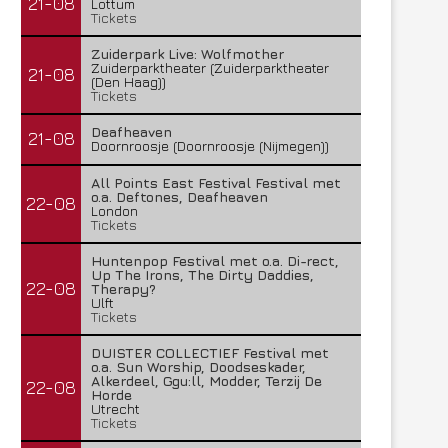
21-08
Lottum
Tickets
Zuiderpark Live: Wolfmother
Zuiderparktheater (Zuiderparktheater
21-08
(Den Haag))
Tickets
Deafheaven
21-08
Doornroosje (Doornroosje (Nijmegen))
All Points East Festival Festival met
o.a. Deftones, Deafheaven
22-08
London
Tickets
Huntenpop Festival met o.a. Di-rect,
Up The Irons, The Dirty Daddies,
22-08
Therapy?
Ulft
Tickets
DUISTER COLLECTIEF Festival met
o.a. Sun Worship, Doodseskader,
Alkerdeel, Ggu:ll, Modder, Terzij De
22-08
Horde
Utrecht
Tickets