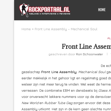
HOME
Home
»
Front Line Assembly – Mechanical Soul
AL
Front Line Assem
geschreven door
Ron Schoonwater
De ech
gezelschap
Front Line Assembly
.
Mechanical Soul
gaa
eerder makkelijk in het gehoor ligt en regelmatig goed
weleer zijn niet meer terug te vinden. Wel weet de her
verrassen. De combinatie EBM en dansbeats bij
Glass A
voor onverwacht lekkere nummers voor op de dansvloer.
New World
en
Rubber Tube Gag
zorgen ervoor dat deze 
Assembly uitkomt. Het zijn in de kern geen slechte n