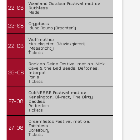
Waailand Outdoor Festival met o.a.
22-08
Ruthless
Made
Cryptosis
22-08
Iduna (Iduna (Drachten))
Wolfmother
Muziekgieterij (Muziekgieterij
22-08
(Maastricht))
Tickets
Rock en Seine Festival met o.a. Nick
Cave & the Bad Seeds, Deftones,
26-08
Interpol
Parijs
Tickets
CuliNESSE Festival met o.a.
Kensington, Di-rect, The Dirty
27-08
Daddies
Rotterdam
Tickets
Creamfields Festival met o.a.
Faithless
27-08
Daresbury
Tickets