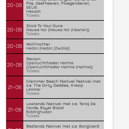
Pile, Deafheaven, Ploegendienst,
20-08
dEUS
Hasselt
Tickets
Stick To Your Guns
20-08
Nieuwe Nor (Nieuwe Nor (Heerlen))
Tickets
Wolfmother
20-08
Hedon (Hedon (Zwolle))
Racoon
Openluchttheater Hertme
20-08
(Openluchttheater Hertme (Hertme))
Tickets
Glemmer Beach Festival Festival met
o.a. The Dirty Daddies, Krezip
21-08
Lemmer
Tickets
Lowlands Festival met o.a. Terzij De
Horde, Royal Blood
21-08
Biddinghuizen
Tickets
Badlands Festival met o.a. Bongloard