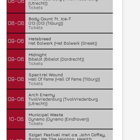
08-08
(Utrecht))
Tickets
Body Count ft. Ice-T
08-08
013 (013 (Tilburg))
Tickets
Hatebreed
09-08
Het Bolwerk (Het Bolwerk (Sneek))
Midnight
09-08
Bibelot (Bibelot (Dordrecht))
Tickets
Spectral Wound
09-08
Hall Of Fame (Hall Of Fame (Tilburg))
Tickets
Arch Enemy
09-08
TivoliVredenburg (TivoliVredenburg
(Utrecht))
Municipal Waste
10-08
Dynamo (Dynamo (Eindhoven))
Tickets
Sziget Festival met o.a. John Coffey,
Bring Me The Horizon, Health