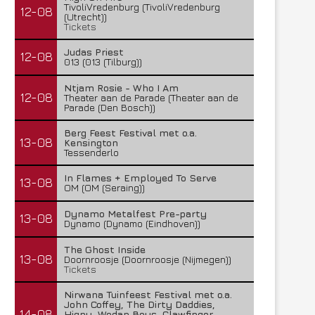
TivoliVredenburg (TivoliVredenburg
12-08
(Utrecht))
Tickets
Judas Priest
12-08
013 (013 (Tilburg))
Ntjam Rosie - Who I Am
12-08
Theater aan de Parade (Theater aan de
Parade (Den Bosch))
Berg Feest Festival met o.a.
13-08
Kensington
Tessenderlo
Lunatic Soul – Transition II
Boneripper – Radiant In
29 juli 2026
27 juli 2026
In Flames + Employed To Serve
13-08
OM (OM (Seraing))
Dynamo Metalfest Pre-party
13-08
Dynamo (Dynamo (Eindhoven))
The Ghost Inside
13-08
Doornroosje (Doornroosje (Nijmegen))
Tickets
Nirwana Tuinfeest Festival met o.a.
John Coffey, The Dirty Daddies,
14-08
Hiqpy, Wodan Boys, Clawfinger