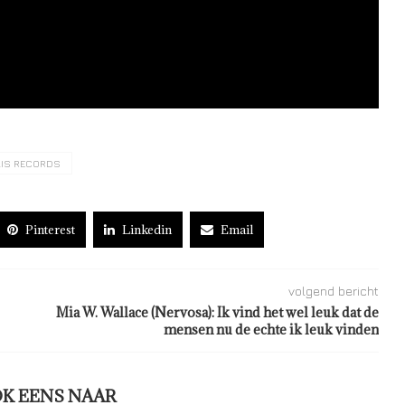
IS RECORDS
Pinterest
Linkedin
Email
volgend bericht
Mia W. Wallace (Nervosa): Ik vind het wel leuk dat de
mensen nu de echte ik leuk vinden
OK EENS NAAR