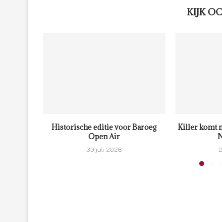
KIJK O
Historische editie voor Baroeg
Killer komt 
Open Air
N
30 juli 2026
2