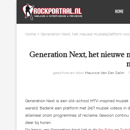
HOME
Home
»
Generation Next, het nieuwe muziekplatform voo
Generation Next, het nieuwe m
geschreven door
Maurice Van Der Zalm
Generation Next is een old-school MTV-inspired muziek p
wereld. Bedenk een platform met 24/7 muziek videos in 
allemaal onzin programmas of reclame. Gewoon continu d
daar bij horen.
De basis van Generation Next ligt in de
YouTube
en
Twitc