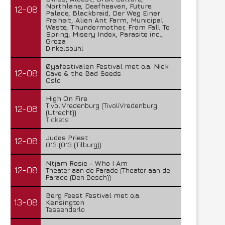
Northlane, Deafheaven, Future
12-08
Palace, Blackbraid, Der Weg Einer
Freiheit, Alien Ant Farm, Municipal
Waste, Thundermother, From Fall To
Spring, Misery Index, Parasite inc.,
Groza
Dinkelsbühl
Øyafestivalen Festival met o.a. Nick
12-08
Cave & the Bad Seeds
Oslo
High On Fire
TivoliVredenburg (TivoliVredenburg
12-08
(Utrecht))
Tickets
Judas Priest
12-08
013 (013 (Tilburg))
Ntjam Rosie - Who I Am
12-08
Theater aan de Parade (Theater aan de
Parade (Den Bosch))
Berg Feest Festival met o.a.
13-08
Kensington
Tessenderlo