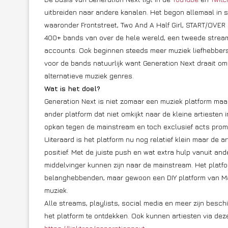
uitbreiden naar andere kanalen. Het begon allemaal in 
waaronder Frontstreet, Two And A Half Girl, START/OVER 
400+ bands van over de hele wereld, een tweede stream 
accounts. Ook beginnen steeds meer muziek liefhebbers
voor de bands natuurlijk want Generation Next draait om
alternatieve muziek genres.
Wat is het doel?
Generation Next is niet zomaar een muziek platform maar
ander platform dat niet omkijkt naar de kleine artiesten i
opkan tegen de mainstream en toch exclusief acts promo
Uiteraard is het platform nu nog relatief klein maar de 
positief. Met de juiste push en wat extra hulp vanuit an
middelvinger kunnen zijn naar de mainstream. Het platfo
belanghebbenden, maar gewoon een DIY platform van Man
muziek.
Alle streams, playlists, social media en meer zijn besc
het platform te ontdekken. Ook kunnen artiesten via deze