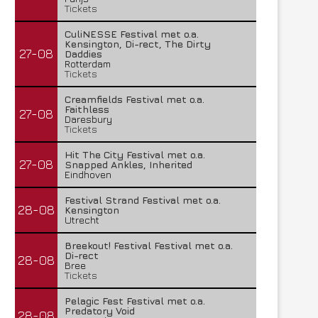
Tickets
CuliNESSE Festival met o.a.
Kensington, Di-rect, The Dirty
27-08
Daddies
Rotterdam
Tickets
Creamfields Festival met o.a.
Faithless
27-08
Daresbury
Tickets
Hit The City Festival met o.a.
27-08
Snapped Ankles, Inherited
Eindhoven
Festival Strand Festival met o.a.
28-08
Kensington
Utrecht
Breekout! Festival Festival met o.a.
Di-rect
28-08
Bree
Tickets
Pelagic Fest Festival met o.a.
Predatory Void
28-08