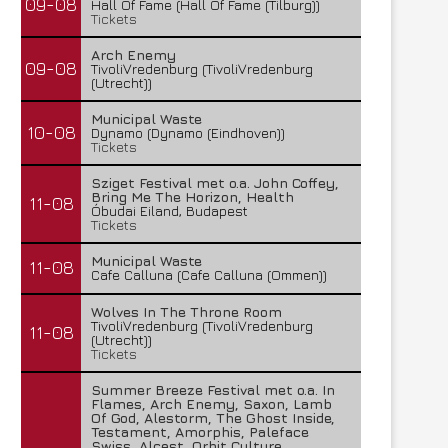
09-08
Hall Of Fame (Hall Of Fame (Tilburg))
Tickets
Arch Enemy
09-08
TivoliVredenburg (TivoliVredenburg
(Utrecht))
Municipal Waste
10-08
Dynamo (Dynamo (Eindhoven))
Tickets
Sziget Festival met o.a. John Coffey,
Bring Me The Horizon, Health
11-08
Óbudai Eiland, Budapest
Tickets
Municipal Waste
11-08
Cafe Calluna (Cafe Calluna (Ommen))
Wolves In The Throne Room
TivoliVredenburg (TivoliVredenburg
11-08
(Utrecht))
Tickets
Summer Breeze Festival met o.a. In
Flames, Arch Enemy, Saxon, Lamb
Of God, Alestorm, The Ghost Inside,
Testament, Amorphis, Paleface
Swiss, Alcest, Orbit Culture,