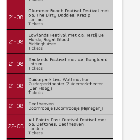
Glemmer Beach Festival Festival met
o.a. The Dirty Daddies, Krezip
21-08
Lemmer
Tickets
Lowlands Festival met o.a. Terzij De
Horde, Royal Blood
21-08
Biddinghuizen
Tickets
Badlands Festival met o.a. Bongloard
21-08
Lottum
Tickets
Zuiderpark Live: Wolfmother
Zuiderparktheater (Zuiderparktheater
21-08
(Den Haag))
Tickets
Deafheaven
21-08
Doornroosje (Doornroosje (Nijmegen))
All Points East Festival Festival met
o.a. Deftones, Deafheaven
22-08
London
Tickets