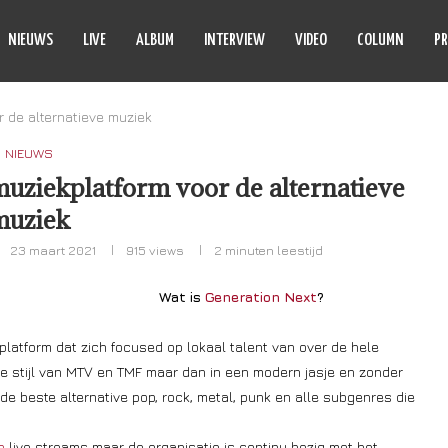
NIEUWS
LIVE
ALBUM
INTERVIEW
VIDEO
COLUMN
PR
r de alternatieve muziek
NIEUWS
uziekplatform voor de alternatieve
muziek
23 maart 2021
915
views
2 minuten leestijd
Wat is
Generation Next
?
latform dat zich focused op lokaal talent van over de hele
de stijl van MTV en TMF maar dan in een modern jasje en zonder
e beste alternative pop, rock, metal, punk en alle subgenres die
h
live streams maar de organisatie is continu bezig met het