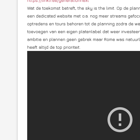
https://linktr.ee/generationnext
Wat de toekomst betreft, the sky is the limit. Op de pla
een dedicated website met o.a. nog meer streams gefocu
optredens en tours behoren tot de planning zodra de wer
toevoegen van een eigen platenlabel dat weer investeer
ambitie en plannen geen gebrek maar Rome was natuurlij
heeft altijd de top prioriteit.