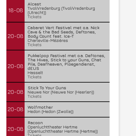
Alcest
TivoliVredenburg (TivoliVredenburg
18-08
(Utrecht))
Tickets
Cabaret Vert Festival met o.a. Nick
Cave & the Bad Seeds, Deftones,
20-08
Body Count feat. Ice-T
Charleville-Mézières
Tickets
Pukkelpop Festival met o.a. Deftones,
The Hives, Stick to your Guns, Chat
Pile, Deafheaven, Ploegendienst,
20-08
dEUS
Hasselt
Tickets
FleXanT – Bloody Photographer
MagnaCult stopt
19 juni 2026
13 juni 2026
Stick To Your Guns
20-08
Nieuwe Nor (Nieuwe Nor (Heerlen))
Tickets
Wolfmother
20-08
Hedon (Hedon (Zwolle))
Racoon
Openluchttheater Hertme
20-08
(Openluchttheater Hertme (Hertme))
Tickets