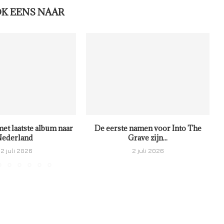
OK EENS NAAR
met laatste album naar
De eerste namen voor Into The
ederland
Grave zijn...
2 juli 2026
2 juli 2026