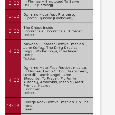
In Flames + Employed To Serve
13-08
OM (OM (Seraing))
Dynamo Metalfest Pre-party
13-08
Dynamo (Dynamo (Eindhoven))
The Ghost Inside
13-08
Doornroosje (Doornroosje (Nijmegen))
Tickets
Nirwana Tuinfeest Festival met o.a.
John Coffey, The Dirty Daddies,
14-08
Hiqpy, Wodan Boys, Clawfinger
Lierop
Tickets
Dynamo MetalFest Festival met o.a.
In Flames, Lamb Of God, Testament,
Overkill, Death Angel, Urne,
Slaughter To Prevail, Fit For An
14-08
Autopsy, Amorphis, Insanity Alert,
Primus, Necrot
Eindhoven
Tickets
Zeeltje Rock Festival met o.a. Up The
14-08
Irons
Deest