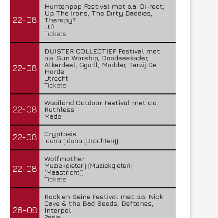
Huntenpop Festival met o.a. Di-rect,
Up The Irons, The Dirty Daddies,
22-08
Therapy?
Ulft
Tickets
DUISTER COLLECTIEF Festival met
o.a. Sun Worship, Doodseskader,
Alkerdeel, Ggu:ll, Modder, Terzij De
22-08
Horde
Utrecht
Tickets
Waailand Outdoor Festival met o.a.
22-08
Ruthless
Made
Cryptosis
22-08
Iduna (Iduna (Drachten))
Wolfmother
Muziekgieterij (Muziekgieterij
22-08
(Maastricht))
Tickets
Rock en Seine Festival met o.a. Nick
Cave & the Bad Seeds, Deftones,
26-08
Interpol
Parijs