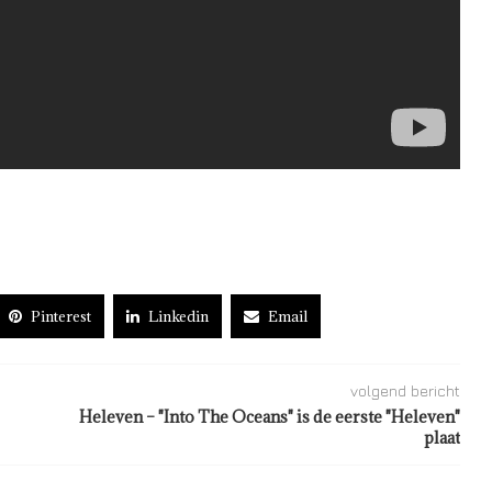
Pinterest
Linkedin
Email
volgend bericht
Heleven – "Into The Oceans" is de eerste "Heleven"
plaat