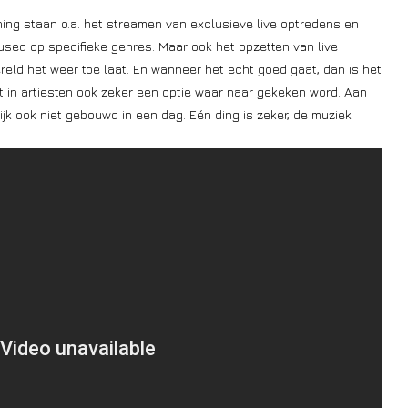
nning staan o.a. het streamen van exclusieve live optredens en
sed op specifieke genres. Maar ook het opzetten van live
eld het weer toe laat. En wanneer het echt goed gaat, dan is het
t in artiesten ook zeker een optie waar naar gekeken word. Aan
k ook niet gebouwd in een dag. Eén ding is zeker, de muziek