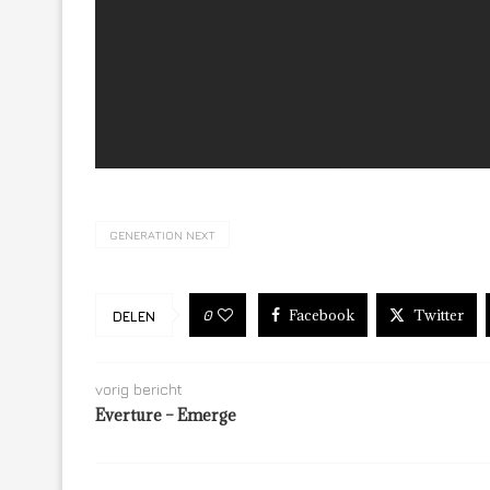
GENERATION NEXT
Facebook
Twitter
0
DELEN
vorig bericht
Everture – Emerge