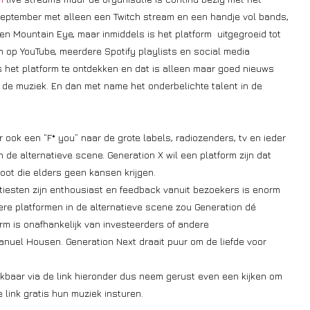
september met alleen een Twitch stream en een handje vol bands,
en Mountain Eye, maar inmiddels is het platform uitgegroeid tot
op YouTube, meerdere Spotify playlists en social media
 het platform te ontdekken en dat is alleen maar goed nieuws
 de muziek. En dan met name het onderbelichte talent in de
 ook een “F* you” naar de grote labels, radiozenders, tv en ieder
n de alternatieve scene. Generation X wil een platform zijn dat
ot die elders geen kansen krijgen.
artiesten zijn enthousiast en feedback vanuit bezoekers is enorm
dere platformen in de alternatieve scene zou Generation dé
rm is onafhankelijk van investeerders of andere
uel Housen. Generation Next draait puur om de liefde voor
hikbaar via de link hieronder dus neem gerust even een kijken om
 link gratis hun muziek insturen.