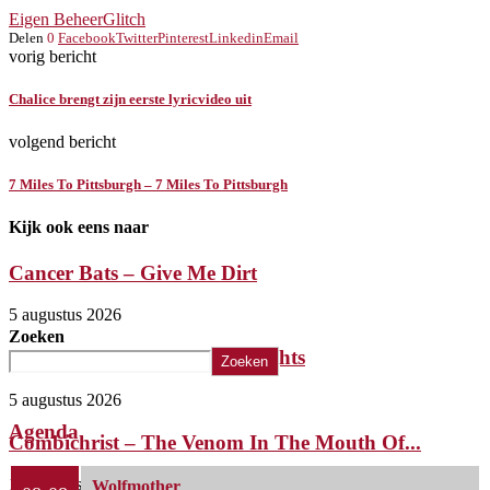
Eigen Beheer
Glitch
Delen
0
Facebook
Twitter
Pinterest
Linkedin
Email
vorig bericht
Chalice brengt zijn eerste lyricvideo uit
volgend bericht
7 Miles To Pittsburgh – 7 Miles To Pittsburgh
Kijk ook eens naar
Cancer Bats – Give Me Dirt
5 augustus 2026
Zoeken
The Iron Roses – Molotov Nights
Zoeken
5 augustus 2026
Agenda
Combichrist – The Venom In The Mouth Of...
1 augustus 2026
Wolfmother