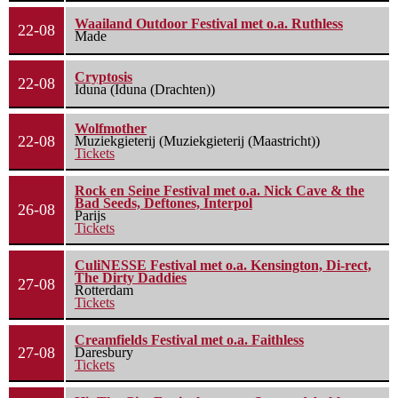
Waailand Outdoor Festival met o.a. Ruthless
22-08
Made
Cryptosis
22-08
Iduna (Iduna (Drachten))
Wolfmother
22-08
Muziekgieterij (Muziekgieterij (Maastricht))
Tickets
Rock en Seine Festival met o.a. Nick Cave & the
Bad Seeds, Deftones, Interpol
26-08
Parijs
Tickets
CuliNESSE Festival met o.a. Kensington, Di-rect,
The Dirty Daddies
27-08
Rotterdam
Tickets
Creamfields Festival met o.a. Faithless
27-08
Daresbury
Tickets