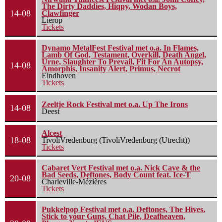
The Dirty Daddies, Hiqpy, Wodan Boys,
14-08
Clawfinger
Lierop
Tickets
Dynamo MetalFest Festival met o.a. In Flames,
Lamb Of God, Testament, Overkill, Death Angel,
Urne, Slaughter To Prevail, Fit For An Autopsy,
14-08
Amorphis, Insanity Alert, Primus, Necrot
Eindhoven
Tickets
Zeeltje Rock Festival met o.a. Up The Irons
14-08
Deest
Alcest
18-08
TivoliVredenburg (TivoliVredenburg (Utrecht))
Tickets
Cabaret Vert Festival met o.a. Nick Cave & the
Bad Seeds, Deftones, Body Count feat. Ice-T
20-08
Charleville-Mézières
Tickets
Pukkelpop Festival met o.a. Deftones, The Hives,
Stick to your Guns, Chat Pile, Deafheaven,