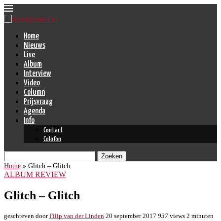
Home
Nieuws
Live
Album
Interview
Video
Column
Prijsvraag
Agenda
Info
Contact
Colofon
Zoeken
Home
»
Glitch – Glitch
ALBUM REVIEW
Glitch – Glitch
geschreven door
Filip van der Linden
20 september 2017
937
views
2 minuten