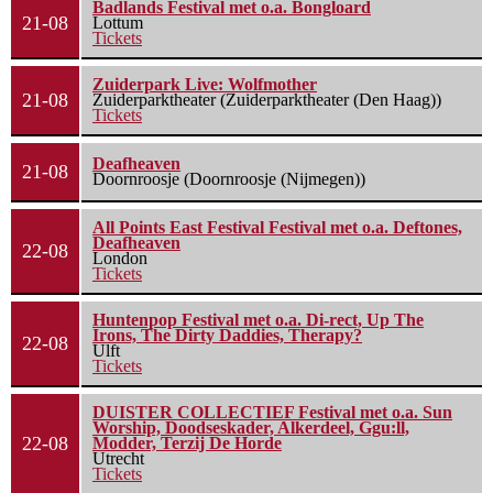
Badlands Festival met o.a. Bongloard
21-08
Lottum
Tickets
Zuiderpark Live: Wolfmother
21-08
Zuiderparktheater (Zuiderparktheater (Den Haag))
Tickets
Deafheaven
21-08
Doornroosje (Doornroosje (Nijmegen))
All Points East Festival Festival met o.a. Deftones,
Deafheaven
22-08
London
Tickets
Huntenpop Festival met o.a. Di-rect, Up The
Irons, The Dirty Daddies, Therapy?
22-08
Ulft
Tickets
DUISTER COLLECTIEF Festival met o.a. Sun
Worship, Doodseskader, Alkerdeel, Ggu:ll,
22-08
Modder, Terzij De Horde
Utrecht
Tickets