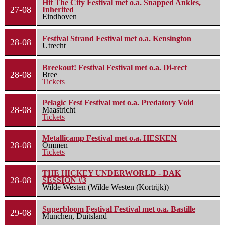
Hit The City Festival met o.a. Snapped Ankles,
27-08
Inherited
Eindhoven
Festival Strand Festival met o.a. Kensington
28-08
Utrecht
Breekout! Festival Festival met o.a. Di-rect
28-08
Bree
Tickets
Pelagic Fest Festival met o.a. Predatory Void
28-08
Maastricht
Tickets
Metallicamp Festival met o.a. HESKEN
28-08
Ommen
Tickets
THE HICKEY UNDERWORLD - DAK
28-08
SESSION #3
Wilde Westen (Wilde Westen (Kortrijk))
Superbloom Festival Festival met o.a. Bastille
29-08
Munchen, Duitsland