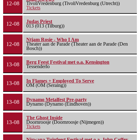
12-08
TivoliVredenburg (TivoliVredenburg (Utrecht))
Tickets
Judas Priest
12-08
013 (013 (Tilburg))
Ntjam Rosie - Who I Am
12-08
Theater aan de Parade (Theater aan de Parade (Den
Bosch))
Berg Feest Festival met o.a. Kensington
13-08
Tessenderlo
In Flames + Employed To Serve
13-08
OM (OM (Seraing))
Dynamo Metalfest Pre-party
13-08
Dynamo (Dynamo (Eindhoven))
The Ghost Inside
13-08
Doornroosje (Doornroosje (Nijmegen))
Tickets
Nirwana Tuinfeest Festival met o.a. John Coffey,