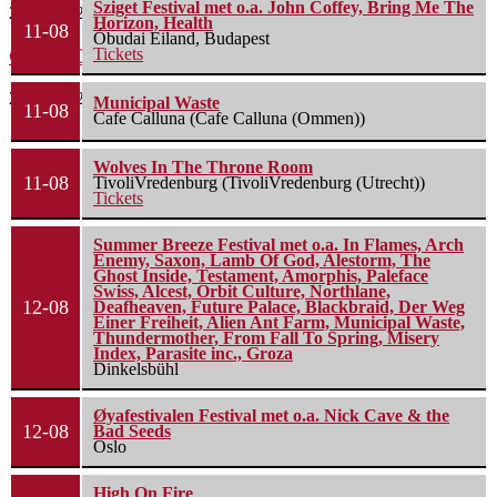
Sziget Festival met o.a. John Coffey, Bring Me The
22 juli 2026
Horizon, Health
11-08
Óbudai Eiland, Budapest
Green Carnation – A Dark Poem II: Sanguis
Tickets
20 juli 2026
Municipal Waste
11-08
Cafe Calluna (Cafe Calluna (Ommen))
Wolves In The Throne Room
11-08
TivoliVredenburg (TivoliVredenburg (Utrecht))
Tickets
Summer Breeze Festival met o.a. In Flames, Arch
Enemy, Saxon, Lamb Of God, Alestorm, The
Ghost Inside, Testament, Amorphis, Paleface
Swiss, Alcest, Orbit Culture, Northlane,
12-08
Deafheaven, Future Palace, Blackbraid, Der Weg
Einer Freiheit, Alien Ant Farm, Municipal Waste,
Thundermother, From Fall To Spring, Misery
Index, Parasite inc., Groza
Dinkelsbühl
Øyafestivalen Festival met o.a. Nick Cave & the
12-08
Bad Seeds
Oslo
High On Fire