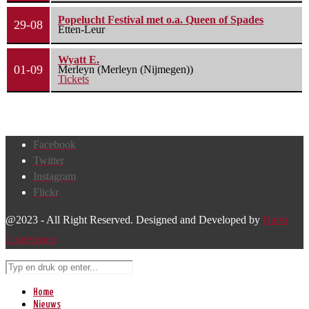
Popelucht Festival met o.a. Queen of Spades
29-08
Etten-Leur
Wyatt E.
01-09
Merleyn (Merleyn (Nijmegen))
Tickets
Facebook
Twitter
Instagram
Flickr
@2023 - All Right Reserved. Designed and Developed by
Harm
Lourenssen
Home
Nieuws