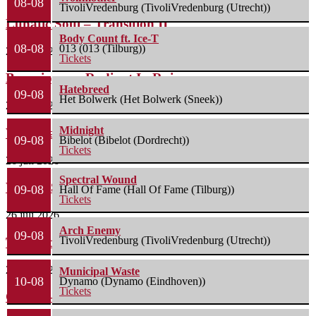
08-08
TivoliVredenburg (TivoliVredenburg (Utrecht))
Lunatic Soul – Transition II
Body Count ft. Ice-T
08-08
013 (013 (Tilburg))
29 juli 2026
Tickets
Boneripper – Radiant In Ruin
Hatebreed
09-08
Het Bolwerk (Het Bolwerk (Sneek))
27 juli 2026
Midnight
Waterparks – Jinx
09-08
Bibelot (Bibelot (Dordrecht))
Tickets
26 juli 2026
Spectral Wound
Wailin’ Storms – The Arsonist
09-08
Hall Of Fame (Hall Of Fame (Tilburg))
Tickets
26 juli 2026
Arch Enemy
09-08
TivoliVredenburg (TivoliVredenburg (Utrecht))
The Fifth Alliance – Stenahoria
22 juli 2026
Municipal Waste
10-08
Dynamo (Dynamo (Eindhoven))
Tickets
Gallon – A Spell Called Reality