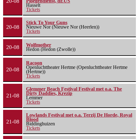
20-08
Ploegendienst, dEUS
Hasselt
Tickets
Stick To Your Guns
20-08
Nieuwe Nor (Nieuwe Nor (Heerlen))
Tickets
Wolfmother
20-08
Hedon (Hedon (Zwolle))
Racoon
Openluchttheater Hertme (Openluchttheater Hertme
20-08
(Hertme))
Tickets
Glemmer Beach Festival Festival met o.a. The
Dirty Daddies, Krezip
21-08
Lemmer
Tickets
Lowlands Festival met o.a. Terzij De Horde, Royal
Blood
21-08
Biddinghuizen
Tickets