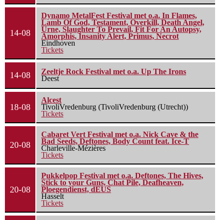
Dynamo MetalFest Festival met o.a. In Flames,
Lamb Of God, Testament, Overkill, Death Angel,
Urne, Slaughter To Prevail, Fit For An Autopsy,
14-08
Amorphis, Insanity Alert, Primus, Necrot
Eindhoven
Tickets
Zeeltje Rock Festival met o.a. Up The Irons
14-08
Deest
Alcest
18-08
TivoliVredenburg (TivoliVredenburg (Utrecht))
Tickets
Cabaret Vert Festival met o.a. Nick Cave & the
Bad Seeds, Deftones, Body Count feat. Ice-T
20-08
Charleville-Mézières
Tickets
Pukkelpop Festival met o.a. Deftones, The Hives,
Stick to your Guns, Chat Pile, Deafheaven,
20-08
Ploegendienst, dEUS
Hasselt
Tickets