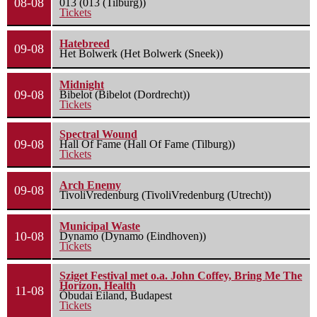
08-08
013 (013 (Tilburg))
Tickets
Hatebreed
09-08
Het Bolwerk (Het Bolwerk (Sneek))
Midnight
09-08
Bibelot (Bibelot (Dordrecht))
Tickets
Spectral Wound
09-08
Hall Of Fame (Hall Of Fame (Tilburg))
Tickets
Arch Enemy
09-08
TivoliVredenburg (TivoliVredenburg (Utrecht))
Municipal Waste
10-08
Dynamo (Dynamo (Eindhoven))
Tickets
Sziget Festival met o.a. John Coffey, Bring Me The
Horizon, Health
11-08
Óbudai Eiland, Budapest
Tickets