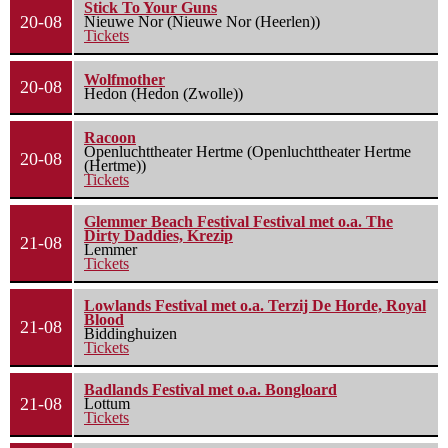
Stick To Your Guns
20-08
Nieuwe Nor (Nieuwe Nor (Heerlen))
Tickets
Wolfmother
20-08
Hedon (Hedon (Zwolle))
Racoon
Openluchttheater Hertme (Openluchttheater Hertme
20-08
(Hertme))
Tickets
Glemmer Beach Festival Festival met o.a. The
Dirty Daddies, Krezip
21-08
Lemmer
Tickets
Lowlands Festival met o.a. Terzij De Horde, Royal
Blood
21-08
Biddinghuizen
Tickets
Badlands Festival met o.a. Bongloard
21-08
Lottum
Tickets