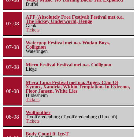
07-08
Duffel
AFF (Absolutely Free Festival) Festival met o.a.
The Hickey Underworld, Henge
07-08
Genk
Tickets
Waterpop Festival met o.a. Wodan Boys,
07-08
Collignon
Wateringen
Micro Festival Festival met o.a. Collignon
07-08
Liège
M'era Luna Festival met o.a. Auger, Clan Of
Xymox, Xandria, Within Temptation, In Extremo,
08-08
Floor Jansen, White Lies
Hildesheim
Tickets
Wolfmother
08-08
TivoliVredenburg (TivoliVredenburg (Utrecht))
Tickets
Body Count ft. Ice-T