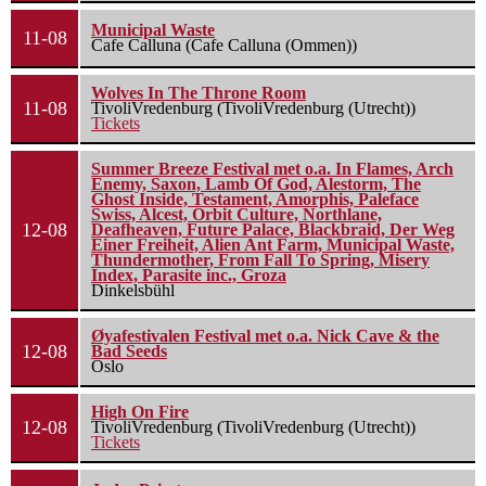
Municipal Waste
11-08
Cafe Calluna (Cafe Calluna (Ommen))
Wolves In The Throne Room
11-08
TivoliVredenburg (TivoliVredenburg (Utrecht))
Tickets
Summer Breeze Festival met o.a. In Flames, Arch
Enemy, Saxon, Lamb Of God, Alestorm, The
Ghost Inside, Testament, Amorphis, Paleface
Swiss, Alcest, Orbit Culture, Northlane,
12-08
Deafheaven, Future Palace, Blackbraid, Der Weg
Einer Freiheit, Alien Ant Farm, Municipal Waste,
Thundermother, From Fall To Spring, Misery
Index, Parasite inc., Groza
Dinkelsbühl
Øyafestivalen Festival met o.a. Nick Cave & the
12-08
Bad Seeds
Oslo
High On Fire
12-08
TivoliVredenburg (TivoliVredenburg (Utrecht))
Tickets