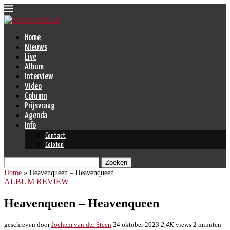
Home
Nieuws
Live
Album
Interview
Video
Column
Prijsvraag
Agenda
Info
Contact
Colofon
Zoeken
Home
»
Heavenqueen – Heavenqueen
ALBUM REVIEW
Heavenqueen – Heavenqueen
geschreven door
Jochem van der Steen
24 oktober 2023
2,4K
views
2 minuten