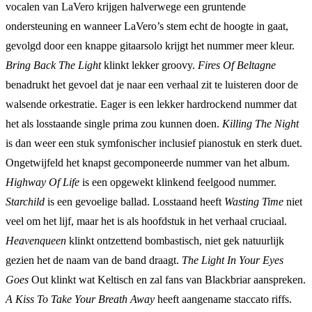
vocalen van LaVero krijgen halverwege een gruntende
ondersteuning en wanneer LaVero’s stem echt de hoogte in gaat,
gevolgd door een knappe gitaarsolo krijgt het nummer meer kleur.
Bring Back The Light
klinkt lekker groovy.
Fires Of Beltagne
benadrukt het gevoel dat je naar een verhaal zit te luisteren door de
walsende orkestratie. Eager is een lekker hardrockend nummer dat
het als losstaande single prima zou kunnen doen.
Killing The Night
is dan weer een stuk symfonischer inclusief pianostuk en sterk duet.
Ongetwijfeld het knapst gecomponeerde nummer van het album.
Highway Of Life
is een opgewekt klinkend feelgood nummer.
Starchild
is een gevoelige ballad. Losstaand heeft
Wasting Time
niet
veel om het lijf, maar het is als hoofdstuk in het verhaal cruciaal.
Heavenqueen
klinkt ontzettend bombastisch, niet gek natuurlijk
gezien het de naam van de band draagt.
The Light In Your Eyes
Goes
Out klinkt wat Keltisch en zal fans van Blackbriar aanspreken.
A Kiss To Take Your Breath Away
heeft aangename staccato riffs.