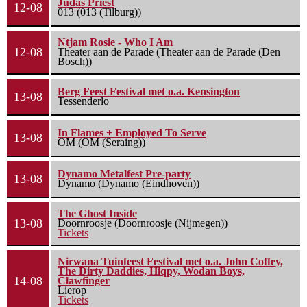
Judas Priest
12-08
013 (013 (Tilburg))
Ntjam Rosie - Who I Am
12-08
Theater aan de Parade (Theater aan de Parade (Den
Bosch))
Berg Feest Festival met o.a. Kensington
13-08
Tessenderlo
In Flames + Employed To Serve
13-08
OM (OM (Seraing))
Dynamo Metalfest Pre-party
13-08
Dynamo (Dynamo (Eindhoven))
The Ghost Inside
13-08
Doornroosje (Doornroosje (Nijmegen))
Tickets
Nirwana Tuinfeest Festival met o.a. John Coffey,
The Dirty Daddies, Hiqpy, Wodan Boys,
14-08
Clawfinger
Lierop
Tickets