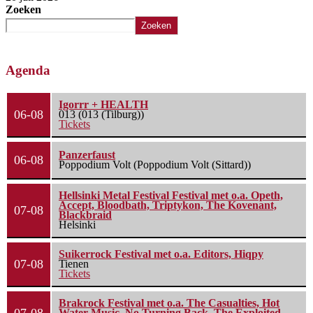
Zoeken
Zoeken
Agenda
Igorrr + HEALTH
06-08
013 (013 (Tilburg))
Tickets
Panzerfaust
06-08
Poppodium Volt (Poppodium Volt (Sittard))
Hellsinki Metal Festival Festival met o.a. Opeth,
Accept, Bloodbath, Triptykon, The Kovenant,
07-08
Blackbraid
Helsinki
Suikerrock Festival met o.a. Editors, Hiqpy
07-08
Tienen
Tickets
Brakrock Festival met o.a. The Casualties, Hot
Water Music, No Turning Back, The Exploited