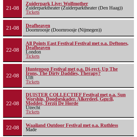
Zuiderpark Live: Wolfmother
21-08
Zuiderparktheater (Zuiderparktheater (Den Haag))
Tickets
Deafheaven
21-08
Doornroosje (Doornroosje (Nijmegen))
All Points East Festival Festival met o.a. Deftones,
Deafheaven
22-08
London
Tickets
Huntenpop Festival met o.a. Di-rect, Up The
Irons, The Dirty Daddies, Therapy?
22-08
Ulft
Tickets
DUISTER COLLECTIEF Festival met o.a. Sun
Worship, Doodseskader, Alkerdeel, Ggu:ll,
22-08
Modder, Terzij De Horde
Utrecht
Tickets
Waailand Outdoor Festival met o.a. Ruthless
22-08
Made