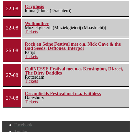
Cryptosis
22-08
Iduna (Iduna (Drachten))
Wolfmother
22-08
Muziekgieterij (Muziekgieterij (Maastricht))
Tickets
Rock en Seine Festival met o.a. Nick Cave & the
Bad Seeds, Deftones, Interpol
26-08
Parijs
Tickets
CuliNESSE Festival met o.a. Kensington, Di-rect,
The Dirty Daddies
27-08
Rotterdam
Tickets
Creamfields Festival met o.a. Faithless
27-08
Daresbury
Tickets
Facebook
Twitter