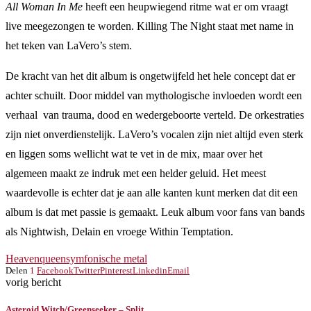
All Woman In Me
heeft een heupwiegend ritme wat er om vraagt
live meegezongen te worden. Killing The Night staat met name in
het teken van LaVero’s stem.
De kracht van het dit album is ongetwijfeld het hele concept dat er
achter schuilt. Door middel van mythologische invloeden wordt een
verhaal van trauma, dood en wedergeboorte verteld. De orkestraties
zijn niet onverdienstelijk. LaVero’s vocalen zijn niet altijd even sterk
en liggen soms wellicht wat te vet in de mix, maar over het
algemeen maakt ze indruk met een helder geluid. Het meest
waardevolle is echter dat je aan alle kanten kunt merken dat dit een
album is dat met passie is gemaakt. Leuk album voor fans van bands
als Nightwish, Delain en vroege Within Temptation.
Heavenqueen
symfonische metal
Delen
1
Facebook
Twitter
Pinterest
Linkedin
Email
vorig bericht
Asteroid Witch/Greenseeker – Split