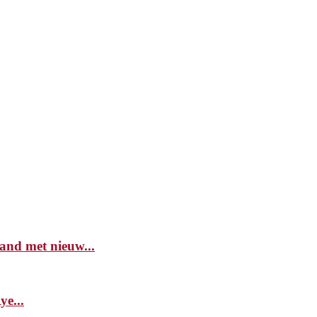
and met nieuw...
e...