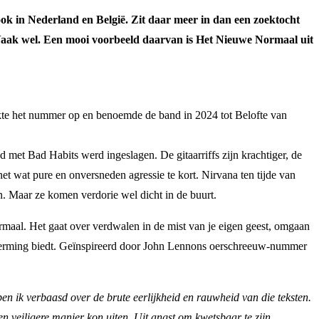
ook in Nederland en België. Zit daar meer in dan een zoektocht
? Vaak wel. Een mooi voorbeeld daarvan is Het Nieuwe Normaal uit
pikte het nummer op en benoemde de band in 2024 tot Belofte van
 met Bad Habits werd ingeslagen. De gitaarriffs zijn krachtiger, de
et wat pure en onversneden agressie te kort. Nirvana ten tijde van
 Maar ze komen verdorie wel dicht in de buurt.
al. Het gaat over verdwalen in de mist van je eigen geest, omgaan
escherming biedt. Geïnspireerd door John Lennons oerschreeuw-nummer
ben ik verbaasd over de brute eerlijkheid en rauwheid van die teksten.
en veiligere manier kon uiten. Uit angst om kwetsbaar te zijn,