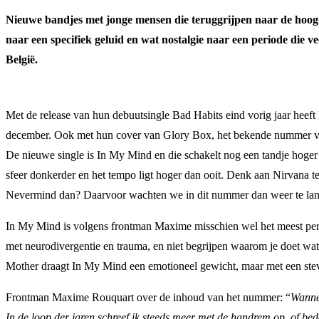
Nieuwe bandjes met jonge mensen die teruggrijpen naar de hoogdag
naar een specifiek geluid en wat nostalgie naar een periode die
België.
Met de release van hun debuutsingle Bad Habits eind vorig jaar heef
december. Ook met hun cover van Glory Box, het bekende nummer v
De nieuwe single is In My Mind en die schakelt nog een tandje hoger i
sfeer donkerder en het tempo ligt hoger dan ooit. Denk aan Nirvana te
Nevermind dan? Daarvoor wachten we in dit nummer dan weer te lang 
In My Mind is volgens frontman Maxime misschien wel het meest pe
met neurodivergentie en trauma, en niet begrijpen waarom je doet wat
Mother draagt In My Mind een emotioneel gewicht, maar met een stevig
Frontman Maxime Rouquart over de inhoud van het nummer: “
Wannee
In de loop der jaren schreef ik steeds meer met de handrem op, of beda