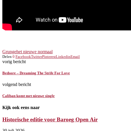
Grunge
het nieuwe normaal
Delen
0
Facebook
Twitter
Pinterest
Linkedin
Email
vorig bericht
Bedsore – Dreaming The Strife For Love
volgend bericht
Caliban komt met nieuwe single
Kijk ook eens naar
Historische editie voor Baroeg Open Air
30 juli 2026