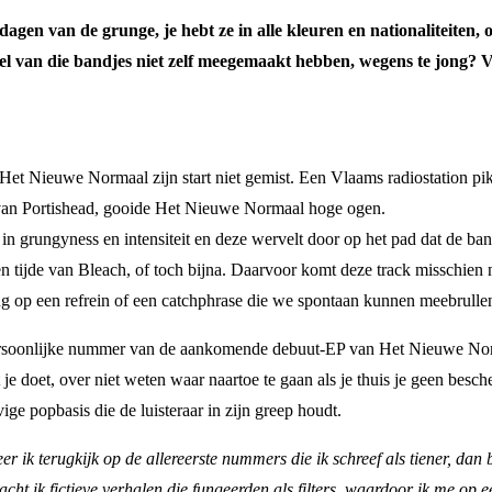
en van de grunge, je hebt ze in alle kleuren en nationaliteiten, 
 veel van die bandjes niet zelf meegemaakt hebben, wegens te jong
t Het Nieuwe Normaal zijn start niet gemist. Een Vlaams radiostation 
an Portishead, gooide Het Nieuwe Normaal hoge ogen.
n grungyness en intensiteit en deze wervelt door op het pad dat de band
n tijde van Bleach, of toch bijna. Daarvoor komt deze track misschien n
op een refrein of een catchphrase die we spontaan kunnen meebrullen.
rsoonlijke nummer van de aankomende debuut-EP van Het Nieuwe Norma
 je doet, over niet weten waar naartoe te gaan als je thuis je geen b
e popbasis die de luisteraar in zijn greep houdt.
r ik terugkijk op de allereerste nummers die ik schreef als tiener, dan 
cht ik fictieve verhalen die fungeerden als filters, waardoor ik me op e