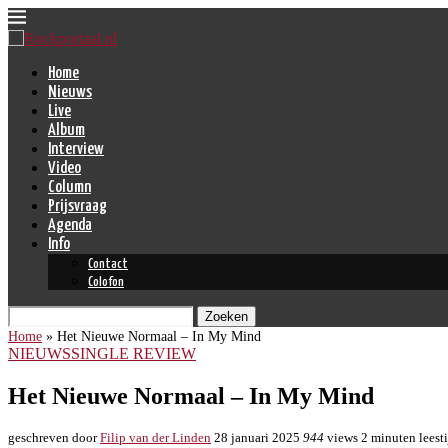
Home
Nieuws
Live
Album
Interview
Video
Column
Prijsvraag
Agenda
Info
Contact
Colofon
Zoeken
Home
»
Het Nieuwe Normaal – In My Mind
NIEUWS
SINGLE REVIEW
Het Nieuwe Normaal – In My Mind
geschreven door
Filip van der Linden
28 januari 2025
944
views
2 minuten leest