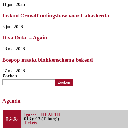
11 juni 2026
Instant Crowdfundingshow voor Labasheeda
3 juni 2026
Diva Duke – Again
28 mei 2026
Bospop maakt blokkenschema bekend
27 mei 2026
Zoeken
Zoeken
Agenda
Igorrr + HEALTH
06-08
013 (013 (Tilburg))
Tickets