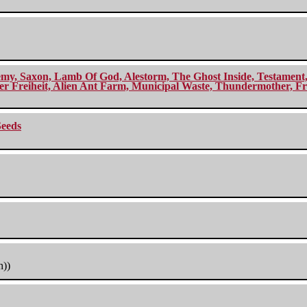
my, Saxon, Lamb Of God, Alestorm, The Ghost Inside, Testament, A
r Freiheit, Alien Ant Farm, Municipal Waste, Thundermother, Fro
Seeds
h))