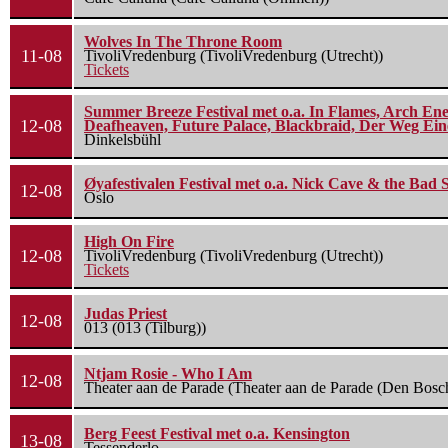
Wolves In The Throne Room
11-08
TivoliVredenburg (TivoliVredenburg (Utrecht))
Tickets
Summer Breeze Festival met o.a. In Flames, Arch Ene
12-08
Deafheaven, Future Palace, Blackbraid, Der Weg Eine
Dinkelsbühl
Øyafestivalen Festival met o.a. Nick Cave & the Bad 
12-08
Oslo
High On Fire
12-08
TivoliVredenburg (TivoliVredenburg (Utrecht))
Tickets
Judas Priest
12-08
013 (013 (Tilburg))
Ntjam Rosie - Who I Am
12-08
Theater aan de Parade (Theater aan de Parade (Den Bosc
Berg Feest Festival met o.a. Kensington
13-08
Tessenderlo