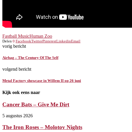
Fastball Music
Human Zoo
Delen
0
Facebook
Twitter
Pinterest
Linkedin
Email
vorig bericht
Airbag – The Century Of The Self
volgend bericht
Metal Factory showcase in Willem II op 26 juni
Kijk ook eens naar
Cancer Bats – Give Me Dirt
5 augustus 2026
The Iron Roses – Molotov Nights