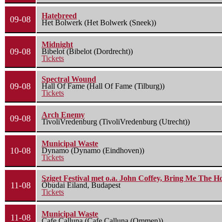
Hatebreed
09-08
Het Bolwerk (Het Bolwerk (Sneek))
Midnight
09-08
Bibelot (Bibelot (Dordrecht))
Tickets
Spectral Wound
09-08
Hall Of Fame (Hall Of Fame (Tilburg))
Tickets
Arch Enemy
09-08
TivoliVredenburg (TivoliVredenburg (Utrecht))
Municipal Waste
10-08
Dynamo (Dynamo (Eindhoven))
Tickets
Sziget Festival met o.a. John Coffey, Bring Me The H
11-08
Óbudai Eiland, Budapest
Tickets
Municipal Waste
11-08
Cafe Calluna (Cafe Calluna (Ommen))