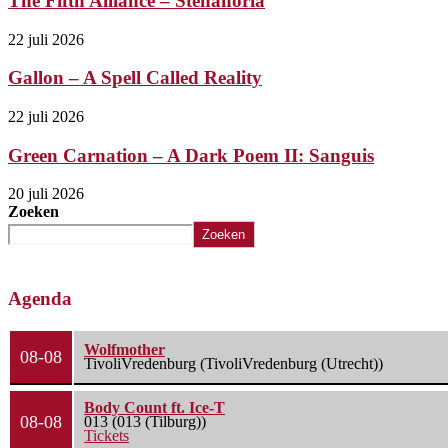
The Fifth Alliance – Stenahoria
22 juli 2026
Gallon – A Spell Called Reality
22 juli 2026
Green Carnation – A Dark Poem II: Sanguis
20 juli 2026
Zoeken
Zoeken
Agenda
Wolfmother
08-08
TivoliVredenburg (TivoliVredenburg (Utrecht))
Body Count ft. Ice-T
08-08
013 (013 (Tilburg))
Tickets