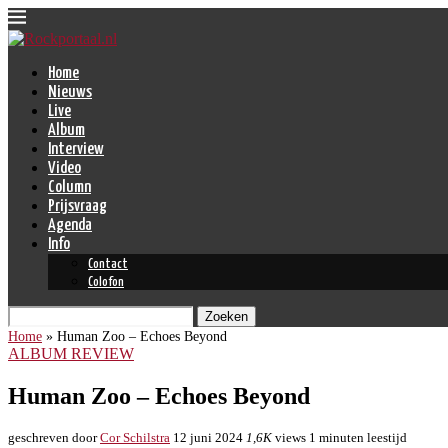
Home
Nieuws
Live
Album
Interview
Video
Column
Prijsvraag
Agenda
Info
Contact
Colofon
Zoeken
Home
»
Human Zoo – Echoes Beyond
ALBUM REVIEW
Human Zoo – Echoes Beyond
geschreven door
Cor Schilstra
12 juni 2024
1,6K
views
1 minuten leestijd