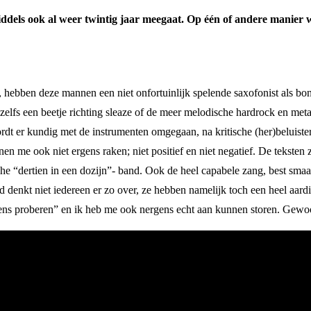
iddels ook al weer twintig jaar meegaat. Op
één of andere manier w
, hebben deze mannen een niet onfortuinlijk spelende saxofonist als bo
elfs een beetje richting sleaze of de meer melodische hardrock en met
rdt er kundig met de instrumenten omgegaan, na kritische (her)beluiste
nnen me ook niet ergens raken; niet positief en niet negatief. De teksten
che “dertien in een dozijn”- band. Ook de heel capabele zang, best smaa
 denkt niet iedereen er zo over, ze hebben namelijk toch een heel aard
eens proberen” en ik heb me ook nergens echt aan kunnen storen. Gewoo