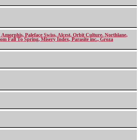
morphis, Paleface Swiss, Alcest, Orbit Culture, Northlane,
m Fall To Spring, Misery Index, Parasite inc., Groza