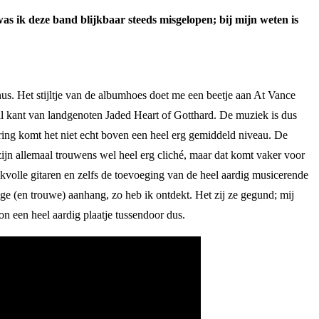
as ik deze band blijkbaar steeds misgelopen; bij mijn weten is
nus. Het stijltje van de albumhoes doet me een beetje aan At Vance
al kant van landgenoten Jaded Heart of Gotthard. De muziek is dus
ring komt het niet echt boven een heel erg gemiddeld niveau. De
 zijn allemaal trouwens wel heel erg cliché, maar dat komt vaker voor
kvolle gitaren en zelfs de toevoeging van de heel aardig musicerende
ige (en trouwe) aanhang, zo heb ik ontdekt. Het zij ze gegund; mij
n een heel aardig plaatje tussendoor dus.