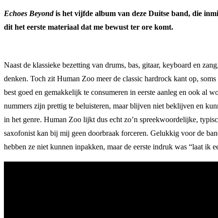
Echoes Beyond
is het vijfde album van deze Duitse band, die inm
dit het eerste materiaal dat me bewust ter ore komt.
Naast de klassieke bezetting van drums, bas, gitaar, keyboard en zang
denken. Toch zit Human Zoo meer de classic hardrock kant op, soms z
best goed en gemakkelijk te consumeren in eerste aanleg en ook al wo
nummers zijn prettig te beluisteren, maar blijven niet beklijven en ku
in het genre. Human Zoo lijkt dus echt zo’n spreekwoordelijke, typis
saxofonist kan bij mij geen doorbraak forceren. Gelukkig voor de band
hebben ze niet kunnen inpakken, maar de eerste indruk was “laat ik 