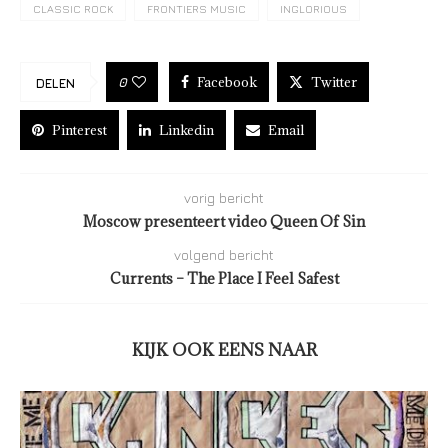
CLASSIC ROCK
FRONTIERS MUSIC
INGLORIOUS
Facebook
Twitter
0
DELEN
Pinterest
Linkedin
Email
vorig bericht
Moscow presenteert video Queen Of Sin
volgend bericht
Currents – The Place I Feel Safest
KIJK OOK EENS NAAR