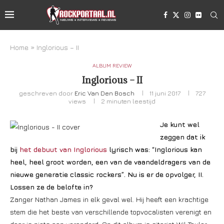
Home
»
Inglorious – II
ALBUM REVIEW
Inglorious – II
geschreven door
Eric Van Den Bosch
11 juni 2017
727
views
2 minuten leestijd
Je kunt wel
zeggen dat ik
bij
het debuut van Inglorious
lyrisch was: “Inglorious kan
heel, heel groot worden, een van de vaandeldragers van de
nieuwe generatie classic rockers”. Nu is er de opvolger, II.
Lossen ze de belofte in?
Zanger Nathan James in elk geval wel. Hij heeft een krachtige
stem die het beste van verschillende topvocalisten verenigt en