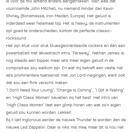
is voor de mix iemand anders aangetrokken. Toen was dat
voornoemde John Mitchell, nu niemand minder dan Kevin
Shirley (Bonamassa, Iron Maiden, Europe). Het geluid is
inderdaad weer helemaal top. Het is heavy, de instrumenten
zijn goed te onderscheiden, kortom de perfecte classic-
rocksound.
Het zijn stuk voor stuk bluesgeoriënteerde rockers en één een
powerballad met akoestisch intro, “Faraway”. Nathan James is
nog steeds een topper, maar iets meer eigen geluid in de
composities zou welkom zijn. En wat mij betreft een vaste, net
iets prominentere toetsenist met Jon Lord-neigingen, want ook
dat zou een flink verschil maken.
“I Don’t Need Your Loving”, “Change Is Coming”, “I Got A Feeling”
en “High Class Woman” bevallen mij het best. Het intro van
“High Class Woman” laat een glimp horen van wat zo’n eigen
geluid zou kunnen worden. Lekker!
Bij II lijkt Inglorious eerder de nieuwe Thunder te worden dan de
nieuwe Led Zeppelin. Daar is niks mis mee, maar dit is nou net