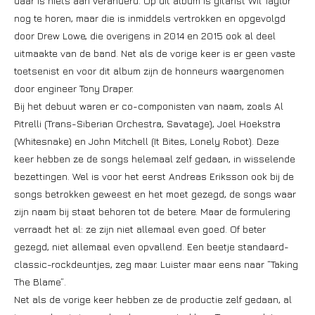
daar is niets aan veranderd. Op dit album is gitarist Wil Taylor
nog te horen, maar die is inmiddels vertrokken en opgevolgd
door Drew Lowe, die overigens in 2014 en 2015 ook al deel
uitmaakte van de band. Net als de vorige keer is er geen vaste
toetsenist en voor dit album zijn de honneurs waargenomen
door engineer Tony Draper.
Bij het debuut waren er co-componisten van naam, zoals Al
Pitrelli (Trans-Siberian Orchestra, Savatage), Joel Hoekstra
(Whitesnake) en John Mitchell (It Bites, Lonely Robot). Deze
keer hebben ze de songs helemaal zelf gedaan, in wisselende
bezettingen. Wel is voor het eerst Andreas Eriksson ook bij de
songs betrokken geweest en het moet gezegd, de songs waar
zijn naam bij staat behoren tot de betere. Maar de formulering
verraadt het al: ze zijn niet allemaal even goed. Of beter
gezegd, niet allemaal even opvallend. Een beetje standaard-
classic-rockdeuntjes, zeg maar. Luister maar eens naar “Taking
The Blame”.
Net als de vorige keer hebben ze de productie zelf gedaan, al