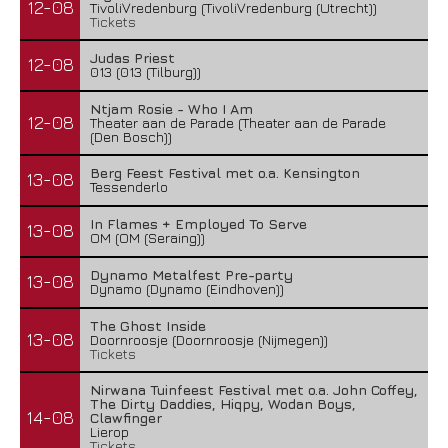
12-08
TivoliVredenburg (TivoliVredenburg (Utrecht))
Tickets
Judas Priest
12-08
013 (013 (Tilburg))
Ntjam Rosie - Who I Am
12-08
Theater aan de Parade (Theater aan de Parade
(Den Bosch))
Berg Feest Festival met o.a. Kensington
13-08
Tessenderlo
In Flames + Employed To Serve
13-08
OM (OM (Seraing))
Dynamo Metalfest Pre-party
13-08
Dynamo (Dynamo (Eindhoven))
The Ghost Inside
13-08
Doornroosje (Doornroosje (Nijmegen))
Tickets
Nirwana Tuinfeest Festival met o.a. John Coffey,
The Dirty Daddies, Hiqpy, Wodan Boys,
14-08
Clawfinger
Lierop
Tickets