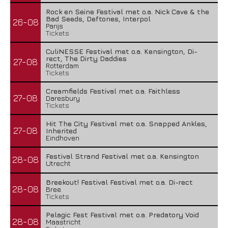
Rock en Seine Festival met o.a. Nick Cave & the
Bad Seeds, Deftones, Interpol
26-08
Parijs
Tickets
CuliNESSE Festival met o.a. Kensington, Di-
rect, The Dirty Daddies
27-08
Rotterdam
Tickets
Creamfields Festival met o.a. Faithless
27-08
Daresbury
Tickets
Hit The City Festival met o.a. Snapped Ankles,
27-08
Inherited
Eindhoven
Festival Strand Festival met o.a. Kensington
28-08
Utrecht
Breekout! Festival Festival met o.a. Di-rect
28-08
Bree
Tickets
Pelagic Fest Festival met o.a. Predatory Void
28-08
Maastricht