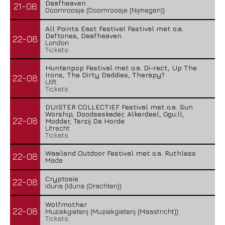
Deafheaven
21-08
Doornroosje (Doornroosje (Nijmegen))
All Points East Festival Festival met o.a.
Deftones, Deafheaven
22-08
London
Tickets
Huntenpop Festival met o.a. Di-rect, Up The
Irons, The Dirty Daddies, Therapy?
22-08
Ulft
Tickets
DUISTER COLLECTIEF Festival met o.a. Sun
Worship, Doodseskader, Alkerdeel, Ggu:ll,
22-08
Modder, Terzij De Horde
Utrecht
Tickets
Waailand Outdoor Festival met o.a. Ruthless
22-08
Made
Cryptosis
22-08
Iduna (Iduna (Drachten))
Wolfmother
22-08
Muziekgieterij (Muziekgieterij (Maastricht))
Tickets