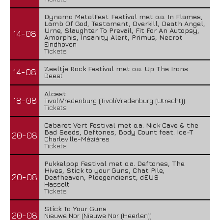
Dynamo MetalFest Festival met o.a. In Flames,
Lamb Of God, Testament, Overkill, Death Angel,
Urne, Slaughter To Prevail, Fit For An Autopsy,
14-08
Amorphis, Insanity Alert, Primus, Necrot
Eindhoven
Tickets
Zeeltje Rock Festival met o.a. Up The Irons
14-08
Deest
Alcest
18-08
TivoliVredenburg (TivoliVredenburg (Utrecht))
Tickets
Cabaret Vert Festival met o.a. Nick Cave & the
Bad Seeds, Deftones, Body Count feat. Ice-T
20-08
Charleville-Mézières
Tickets
Pukkelpop Festival met o.a. Deftones, The
Hives, Stick to your Guns, Chat Pile,
20-08
Deafheaven, Ploegendienst, dEUS
Hasselt
Tickets
Stick To Your Guns
20-08
Nieuwe Nor (Nieuwe Nor (Heerlen))