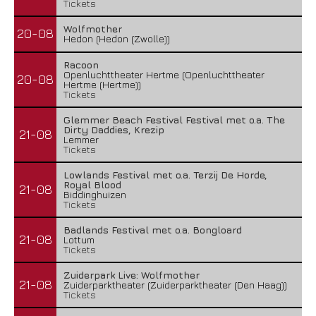
Tickets
Wolfmother
20-08
Hedon (Hedon (Zwolle))
Racoon
Openluchttheater Hertme (Openluchttheater
20-08
Hertme (Hertme))
Tickets
Glemmer Beach Festival Festival met o.a. The
Dirty Daddies, Krezip
21-08
Lemmer
Tickets
Lowlands Festival met o.a. Terzij De Horde,
Royal Blood
21-08
Biddinghuizen
Tickets
Badlands Festival met o.a. Bongloard
21-08
Lottum
Tickets
Zuiderpark Live: Wolfmother
21-08
Zuiderparktheater (Zuiderparktheater (Den Haag))
Tickets