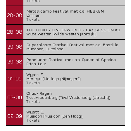
Tickets
Metallicamp Festival met o.a. HESKEN
28-08
Ommen
Tickets
THE HICKEY UNDERWORLD - DAK SESSION #3
28-08
Wilde Westen (Wilde Westen (Kortrijk))
Superbloom Festival Festival met o.a. Bastille
29-08
Munchen, Duitsland
Popelucht Festival met o.a. Queen of Spades
29-08
Etten-Leur
Wyatt E.
01-09
Merleyn (Merleyn (Nijmegen))
Tickets
Chuck Ragan
02-09
TivoliVredenburg (TivoliVredenburg (Utrecht))
Tickets
Wyatt E.
02-09
Musicon (Musicon (Den Haag))
Tickets