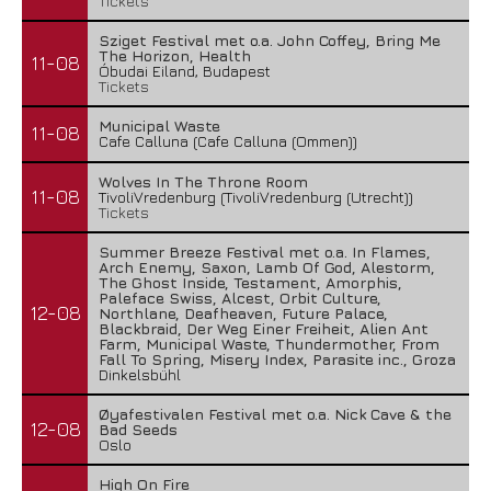
Tickets
Sziget Festival met o.a. John Coffey, Bring Me
The Horizon, Health
11-08
Óbudai Eiland, Budapest
Tickets
Municipal Waste
11-08
Cafe Calluna (Cafe Calluna (Ommen))
Wolves In The Throne Room
11-08
TivoliVredenburg (TivoliVredenburg (Utrecht))
Tickets
Summer Breeze Festival met o.a. In Flames,
Arch Enemy, Saxon, Lamb Of God, Alestorm,
The Ghost Inside, Testament, Amorphis,
Paleface Swiss, Alcest, Orbit Culture,
12-08
Northlane, Deafheaven, Future Palace,
Blackbraid, Der Weg Einer Freiheit, Alien Ant
Farm, Municipal Waste, Thundermother, From
Fall To Spring, Misery Index, Parasite inc., Groza
Dinkelsbühl
Øyafestivalen Festival met o.a. Nick Cave & the
12-08
Bad Seeds
Oslo
High On Fire