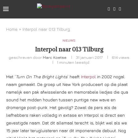
Home
»
Interpol naar 013 Tilburg
NIEUWS
Interpol naar 013 Tilburg
geschreven door
Marc Koetse
31 januari 2017
614
views
1 minuten leestijd
Met ‘
Turn On The Bright Lights
’ heeft
Interpol
in 2002 nogal
naam gemaakt. De groep uit New York produceert op die plaat
namelijk een pak afwisselende en memorabele liedjes die qua
sound het midden houden tussen puntige new wave en
dromerige post-punk. Het gevolg? Zowel de pers als de
liefhebbers raken volledig in extase en Interpol is direct een
gevestigde naam. Dat dit allemaal terecht is, blijkt wel als we
15 jaar later terugluisteren naar dit imponerende debuut. Nog