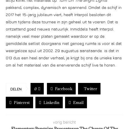
altijd klinkt het materiaal op ‘
Turn On The Bright Lights
’
pakkend, complex, dynamisch en spannend. Omdat de schijf in
2017 het 15-jarig jubileum viert, heeft Interpol besloten dit
album tijdens deze tournee in zijn geheel uit te voeren. Dat is
ontzettend goed nieuws natuurlijk. Inmiddels heeft Interpol
namelijk veel meer platen gemaakt waardoor er op de
gemiddelde setlist doorgaans niet genoeg ruimte is voor al dat
weergaloze spul uit 2002. 29 augustus aanstaande is dat in
013 dus een heel ander verhaal; je krijgt bij ons de unieke kans
om al het materiaal van die enerverende schijf live te horen.
Facebook
Twitter
0
DELEN
Pinterest
Linkedin
Email
vorig bericht
Elementary Penguins Presenteren The Charge Of The