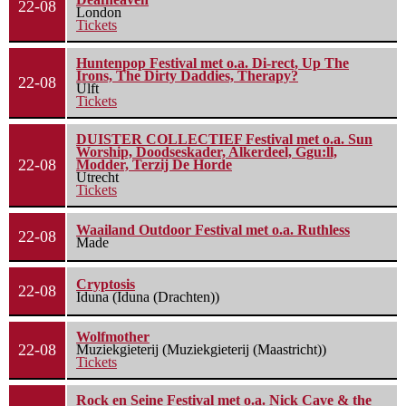
22-08
London
Tickets
Huntenpop Festival met o.a. Di-rect, Up The
Irons, The Dirty Daddies, Therapy?
22-08
Ulft
Tickets
DUISTER COLLECTIEF Festival met o.a. Sun
Worship, Doodseskader, Alkerdeel, Ggu:ll,
22-08
Modder, Terzij De Horde
Utrecht
Tickets
Waailand Outdoor Festival met o.a. Ruthless
22-08
Made
Cryptosis
22-08
Iduna (Iduna (Drachten))
Wolfmother
22-08
Muziekgieterij (Muziekgieterij (Maastricht))
Tickets
Rock en Seine Festival met o.a. Nick Cave & the