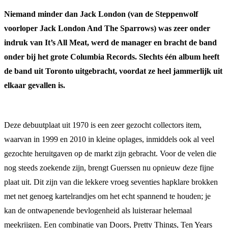
Niemand minder dan Jack London (van de Steppenwolf
voorloper Jack London And The Sparrows) was zeer onder
indruk van It’s All Meat, werd de manager en bracht de band
onder bij het grote Columbia Records. Slechts
één album heeft
de band uit Toronto uitgebracht, voordat ze heel jammerlijk uit
elkaar gevallen is.
Deze debuutplaat uit 1970 is een zeer gezocht collectors item,
waarvan in 1999 en 2010 in kleine oplages, inmiddels ook al veel
gezochte heruitgaven op de markt zijn gebracht. Voor de velen die
nog steeds zoekende zijn, brengt Guerssen nu opnieuw deze fijne
plaat uit. Dit zijn van die lekkere vroeg seventies hapklare brokken
met net genoeg kartelrandjes om het echt spannend te houden; je
kan de ontwapenende bevlogenheid als luisteraar helemaal
meekrijgen. Een combinatie van Doors, Pretty Things, Ten Years