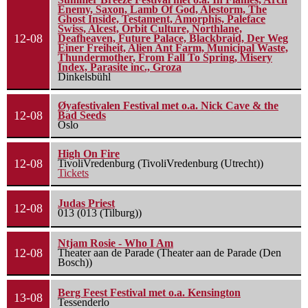
Enemy, Saxon, Lamb Of God, Alestorm, The
Ghost Inside, Testament, Amorphis, Paleface
Swiss, Alcest, Orbit Culture, Northlane,
12-08
Deafheaven, Future Palace, Blackbraid, Der Weg
Einer Freiheit, Alien Ant Farm, Municipal Waste,
Thundermother, From Fall To Spring, Misery
Index, Parasite inc., Groza
Dinkelsbühl
Øyafestivalen Festival met o.a. Nick Cave & the
12-08
Bad Seeds
Oslo
High On Fire
12-08
TivoliVredenburg (TivoliVredenburg (Utrecht))
Tickets
Judas Priest
12-08
013 (013 (Tilburg))
Ntjam Rosie - Who I Am
12-08
Theater aan de Parade (Theater aan de Parade (Den
Bosch))
Berg Feest Festival met o.a. Kensington
13-08
Tessenderlo