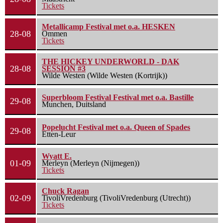
Tickets
Metallicamp Festival met o.a. HESKEN
28-08
Ommen
Tickets
THE HICKEY UNDERWORLD - DAK
28-08
SESSION #3
Wilde Westen (Wilde Westen (Kortrijk))
Superbloom Festival Festival met o.a. Bastille
29-08
Munchen, Duitsland
Popelucht Festival met o.a. Queen of Spades
29-08
Etten-Leur
Wyatt E.
01-09
Merleyn (Merleyn (Nijmegen))
Tickets
Chuck Ragan
02-09
TivoliVredenburg (TivoliVredenburg (Utrecht))
Tickets