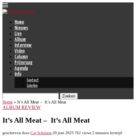
Home
Nieuws
Live
Album
Interview
Video
Column
Prijsvraag
Agenda
Info
Contact
Colofon
Zoeken
Home
»
It’s All Meat – It’s All Meat
ALBUM REVIEW
It’s All Meat – It’s All Meat
geschreven door
Cor Schilstra
20 juni 2025
761
views
2 minuten leestijd