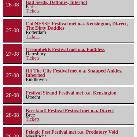
Bad Seeds, Deftones, Interpol
26-08
Parijs
Tickets
CuliNESSE Festival met o.a. Kensington, Di-rect,
The Dirty Daddies
27-08
Rotterdam
Tickets
Creamfields Festival met o.a. Faithless
27-08
Daresbury
Tickets
Hit The City Festival met o.a. Snapped Ankles,
27-08
Inherited
Eindhoven
Festival Strand Festival met o.a. Kensington
28-08
Utrecht
Breekout! Festival Festival met o.a. Di-rect
28-08
Bree
Tickets
Pelagic Fest Festival met o.a. Predatory Void
28-08
Maastricht