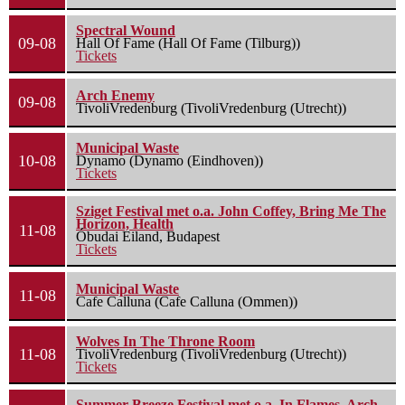
Spectral Wound
09-08
Hall Of Fame (Hall Of Fame (Tilburg))
Tickets
Arch Enemy
09-08
TivoliVredenburg (TivoliVredenburg (Utrecht))
Municipal Waste
10-08
Dynamo (Dynamo (Eindhoven))
Tickets
Sziget Festival met o.a. John Coffey, Bring Me The
Horizon, Health
11-08
Óbudai Eiland, Budapest
Tickets
Municipal Waste
11-08
Cafe Calluna (Cafe Calluna (Ommen))
Wolves In The Throne Room
11-08
TivoliVredenburg (TivoliVredenburg (Utrecht))
Tickets
Summer Breeze Festival met o.a. In Flames, Arch