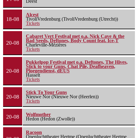
Deest
Alcest
18-08
TivoliVredenburg (TivoliVredenburg (Utrecht))
Tickets
Cabaret Vert Festival met o.a. Nick Cave & the
Bad Seeds, Deftones, Body Count feat. Ice-T
20-08
Charleville-Mézières
Tickets
Pukkelpop Festival met o.a. Deftones, The Hives,
Stick to your Guns, Chat Pile, Deafheaven,
20-08
Ploegendienst, dEUS
Hasselt
Tickets
Stick To Your Guns
20-08
Nieuwe Nor (Nieuwe Nor (Heerlen))
Tickets
Wolfmother
20-08
Hedon (Hedon (Zwolle))
Racoon
Openluchttheater Hertme (Openluchttheater Hertme