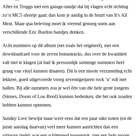
After en Troggs met een garage-randje dat bij vlagen echt richting
zo’n MC5 sfeertje gaat; dan kom je aardig in de buurt van It’s All
Meat. Maar qua beleving moet ik vreemd genoeg soms aan
verschillende Eric Burdon bandjes denken.
Acht nummers op dit album (net zoals het origineel), met een
downloadcard voor de zeven bonustracks, dus over de kwantiteit
valt niet te klagen (al had ik persoonlijk sommige nummers heel
graag van vinyl kunnen draaien). Dit is een mooie verzameling echt
lekkere, goed uitgevoerde vroeg zeventigerjaren rock ‘n’ roll met
ballen. Bij alle nummers zou je wel één van die hele grote jongens
(Stones, Doors of Lou Reed) kunnen bedenken, die het ook zouden
hebben kunnen opnemen.
Sunday Love
bewijst maar weer eens dat een paar rake noten (en de
juiste aanslag daarvan) veel meer kunnen aanrichten dan een
virtuoze riedel; wat een schitterend tussenstuk, met een hele mooie