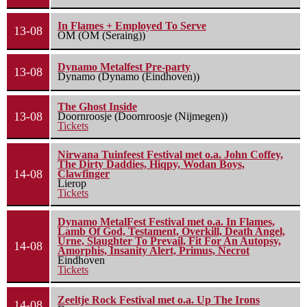
In Flames + Employed To Serve
13-08
OM (OM (Seraing))
Dynamo Metalfest Pre-party
13-08
Dynamo (Dynamo (Eindhoven))
The Ghost Inside
13-08
Doornroosje (Doornroosje (Nijmegen))
Tickets
Nirwana Tuinfeest Festival met o.a. John Coffey,
The Dirty Daddies, Hiqpy, Wodan Boys,
14-08
Clawfinger
Lierop
Tickets
Dynamo MetalFest Festival met o.a. In Flames,
Lamb Of God, Testament, Overkill, Death Angel,
Urne, Slaughter To Prevail, Fit For An Autopsy,
14-08
Amorphis, Insanity Alert, Primus, Necrot
Eindhoven
Tickets
Zeeltje Rock Festival met o.a. Up The Irons
14-08