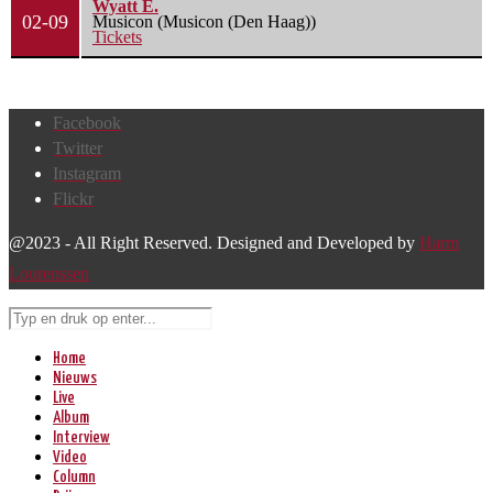
Wyatt E.
02-09
Musicon (Musicon (Den Haag))
Tickets
Facebook
Twitter
Instagram
Flickr
@2023 - All Right Reserved. Designed and Developed by
Harm
Lourenssen
Home
Nieuws
Live
Album
Interview
Video
Column