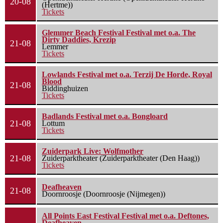
20-08
(Hertme))
Tickets
Glemmer Beach Festival Festival met o.a. The
Dirty Daddies, Krezip
21-08
Lemmer
Tickets
Lowlands Festival met o.a. Terzij De Horde, Royal
Blood
21-08
Biddinghuizen
Tickets
Badlands Festival met o.a. Bongloard
21-08
Lottum
Tickets
Zuiderpark Live: Wolfmother
21-08
Zuiderparktheater (Zuiderparktheater (Den Haag))
Tickets
Deafheaven
21-08
Doornroosje (Doornroosje (Nijmegen))
All Points East Festival Festival met o.a. Deftones,
Deafheaven