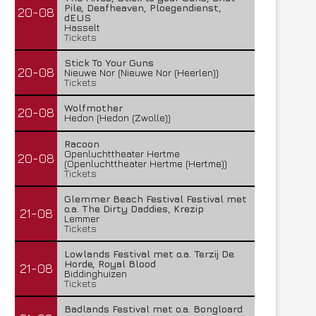
Pile, Deafheaven, Ploegendienst,
20-08
dEUS
Hasselt
Tickets
Stick To Your Guns
20-08
Nieuwe Nor (Nieuwe Nor (Heerlen))
Tickets
Wolfmother
20-08
Hedon (Hedon (Zwolle))
Racoon
Openluchttheater Hertme
20-08
(Openluchttheater Hertme (Hertme))
Tickets
Glemmer Beach Festival Festival met
o.a. The Dirty Daddies, Krezip
21-08
Lemmer
Tickets
Lowlands Festival met o.a. Terzij De
Horde, Royal Blood
21-08
Biddinghuizen
Tickets
Badlands Festival met o.a. Bongloard