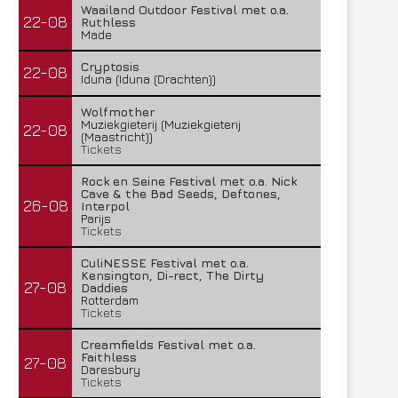
Waailand Outdoor Festival met o.a.
22-08
Ruthless
Made
Cryptosis
22-08
Iduna (Iduna (Drachten))
Wolfmother
Muziekgieterij (Muziekgieterij
22-08
(Maastricht))
Tickets
Rock en Seine Festival met o.a. Nick
Cave & the Bad Seeds, Deftones,
26-08
Interpol
Parijs
Tickets
CuliNESSE Festival met o.a.
Kensington, Di-rect, The Dirty
27-08
Daddies
Rotterdam
Tickets
Creamfields Festival met o.a.
Faithless
27-08
Daresbury
Tickets