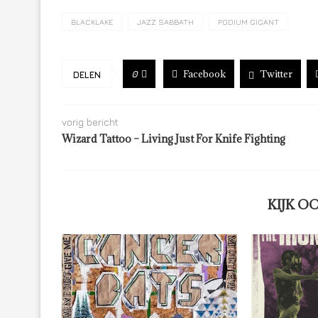
BLACKLAKE
JAZZ SABBATH
PODIUM GIGANT
Facebook
Twitter
0
DELEN
vorig bericht
Wizard Tattoo – Living Just For Knife Fighting
KIJK O