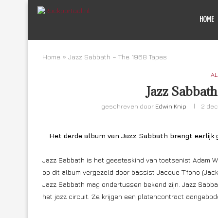
HOME
Home
»
Jazz Sabbath – The 1968 Tapes
AL
Jazz Sabbath
geschreven door
Edwin Knip
2 de
Het derde album van Jazz Sabbath brengt eerlijk g
Jazz Sabbath is het geesteskind van toetsenist Adam W
op dit album vergezeld door bassist Jacque T’fono (Jac
Jazz Sabbath mag ondertussen bekend zijn. Jazz Sabbath
het jazz circuit. Ze krijgen een platencontract aangebo