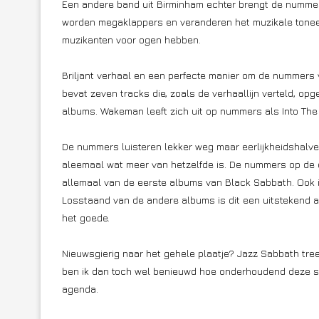
Een andere band uit Birminham echter brengt de nummers
worden megaklappers en veranderen het muzikale toneel
muzikanten voor ogen hebben.
Briljant verhaal en een perfecte manier om de nummers 
bevat zeven tracks die, zoals de verhaallijn verteld, 
albums. Wakeman leeft zich uit op nummers als Into The 
De nummers luisteren lekker weg maar eerlijkheidshalve
aleemaal wat meer van hetzelfde is. De nummers op de 
allemaal van de eerste albums van Black Sabbath. Ook i
Losstaand van de andere albums is dit een uitstekend al
het goede.
Nieuwsgierig naar het gehele plaatje? Jazz Sabbath tre
ben ik dan toch wel benieuwd hoe onderhoudend deze sho
agenda.