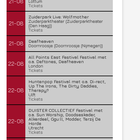
21-08
Lottum
Tickets
Zuiderpark Live: Wolfmother
Zuiderparktheater (Zuiderparktheater
21-08
(Den Haag))
Tickets
Deafheaven
21-08
Doornroosje (Doornroosje (Nijmegen))
All Points East Festival Festival met
o.a. Deftones, Deafheaven
22-08
London
Tickets
Huntenpop Festival met o.a. Di-rect,
Up The Irons, The Dirty Daddies,
22-08
Therapy?
Ulft
Tickets
DUISTER COLLECTIEF Festival met
o.a. Sun Worship, Doodseskader,
Alkerdeel, Ggu:ll, Modder, Terzij De
22-08
Horde
Utrecht
Tickets