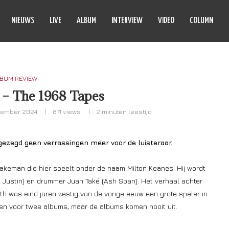
NIEUWS
LIVE
ALBUM
INTERVIEW
VIDEO
COLUMN
BUM REVIEW
 – The 1968 Tapes
cember 2024
871
views
2 minuten leestijd
ezegd geen verrassingen meer voor de luisteraar.
akeman die hier speelt onder de naam Milton Keanes. Hij wordt
k Justin) en drummer Juan Také (Ash Soan). Het verhaal achter
 was eind jaren zestig van de vorige eeuw een grote speler in
den voor twee albums, maar de albums komen nooit uit.