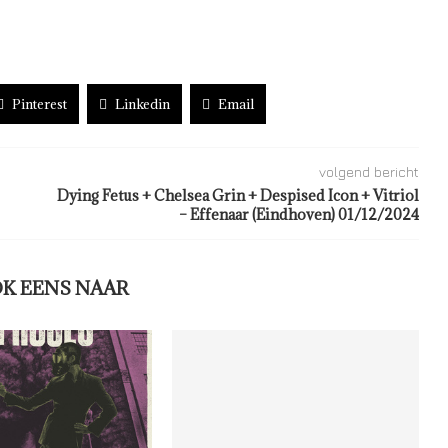
Pinterest
Linkedin
Email
volgend bericht
Dying Fetus + Chelsea Grin + Despised Icon + Vitriol
– Effenaar (Eindhoven) 01/12/2024
OK EENS NAAR