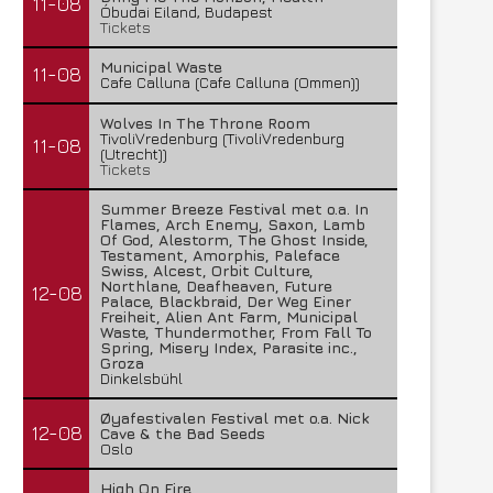
11-08
Óbudai Eiland, Budapest
Tickets
Municipal Waste
11-08
Cafe Calluna (Cafe Calluna (Ommen))
Wolves In The Throne Room
TivoliVredenburg (TivoliVredenburg
11-08
(Utrecht))
Tickets
Summer Breeze Festival met o.a. In
Flames, Arch Enemy, Saxon, Lamb
Of God, Alestorm, The Ghost Inside,
Testament, Amorphis, Paleface
Swiss, Alcest, Orbit Culture,
Northlane, Deafheaven, Future
12-08
Palace, Blackbraid, Der Weg Einer
Freiheit, Alien Ant Farm, Municipal
Waste, Thundermother, From Fall To
Spring, Misery Index, Parasite inc.,
Groza
Dinkelsbühl
Øyafestivalen Festival met o.a. Nick
12-08
Cave & the Bad Seeds
Oslo
High On Fire