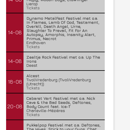
Lierop
Tickets
Dynamo MetalFest Festival met o.a.
In Flames, Lamb Of God, Testament,
Overkill, Death Angel, Urne,
Slaughter To Prevail, Fit For An
14-08
Autopsy, Amorphis, Insanity Alert,
Primus, Necrot
Eindhoven
Tickets
Zeeltje Rock Festival met o.a. Up The
14-08
Irons
Deest
Alcest
TivoliVredenburg (TivoliVredenburg
18-08
(Utrecht))
Tickets
Cabaret Vert Festival met o.a. Nick
Cave & the Bad Seeds, Deftones,
20-08
Body Count feat. Ice-T
Charleville-Mézières
Tickets
Pukkelpop Festival met o.a. Deftones,
The Hives, Stick to your Guns, Chat