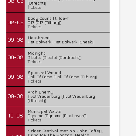
08-08
(Utrecht))
Tickets
Body Count ft. Ice-T
08-08
013 (013 (Tilburg))
Tickets
Hatebreed
09-08
Het Bolwerk (Het Bolwerk (Sneek))
Midnight
09-08
Bibelot (Bibelot (Dordrecht))
Tickets
Spectral Wound
09-08
Hall Of Fame (Hall Of Fame (Tilburg))
Tickets
Arch Enemy
09-08
TivoliVredenburg (TivoliVredenburg
(Utrecht))
Municipal Waste
10-08
Dynamo (Dynamo (Eindhoven))
Tickets
Sziget Festival met o.a. John Coffey,
Bring Me The Horizon, Health