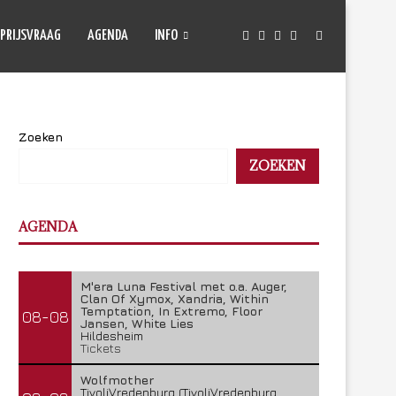
PRIJSVRAAG
AGENDA
INFO
Zoeken
ZOEKEN
AGENDA
M'era Luna Festival met o.a. Auger,
Clan Of Xymox, Xandria, Within
Temptation, In Extremo, Floor
08-08
Jansen, White Lies
Hildesheim
Tickets
Wolfmother
TivoliVredenburg (TivoliVredenburg