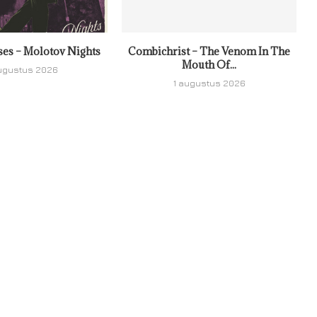
ses – Molotov Nights
Combichrist – The Venom In The
Mouth Of...
ugustus 2026
1 augustus 2026