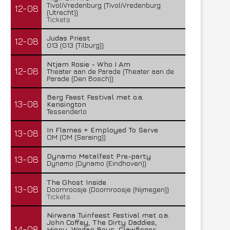
TivoliVredenburg (TivoliVredenburg
12-08
(Utrecht))
Tickets
Judas Priest
12-08
013 (013 (Tilburg))
Ntjam Rosie - Who I Am
12-08
Theater aan de Parade (Theater aan de
Parade (Den Bosch))
Berg Feest Festival met o.a.
13-08
Kensington
Tessenderlo
In Flames + Employed To Serve
13-08
OM (OM (Seraing))
Dynamo Metalfest Pre-party
13-08
Dynamo (Dynamo (Eindhoven))
The Ghost Inside
13-08
Doornroosje (Doornroosje (Nijmegen))
Tickets
Nirwana Tuinfeest Festival met o.a.
John Coffey, The Dirty Daddies,
14-08
Hiqpy, Wodan Boys, Clawfinger