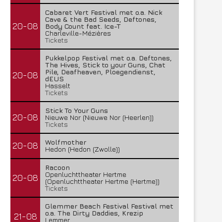
Cabaret Vert Festival met o.a. Nick
Cave & the Bad Seeds, Deftones,
20-08
Body Count feat. Ice-T
Charleville-Mézières
Tickets
Pukkelpop Festival met o.a. Deftones,
The Hives, Stick to your Guns, Chat
Pile, Deafheaven, Ploegendienst,
20-08
dEUS
Hasselt
Tickets
Stick To Your Guns
20-08
Nieuwe Nor (Nieuwe Nor (Heerlen))
Tickets
Wolfmother
20-08
Hedon (Hedon (Zwolle))
Racoon
Openluchttheater Hertme
20-08
(Openluchttheater Hertme (Hertme))
Tickets
Glemmer Beach Festival Festival met
o.a. The Dirty Daddies, Krezip
21-08
Lemmer