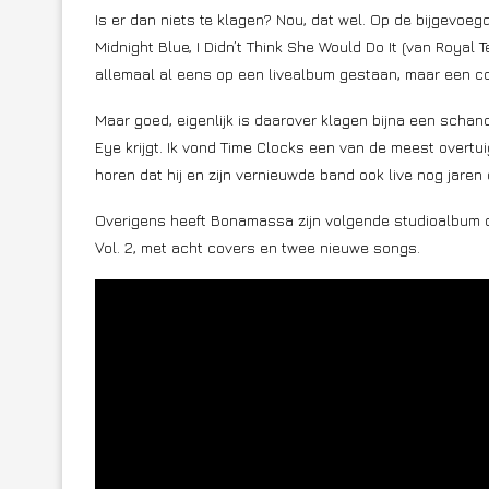
Is er dan niets te klagen? Nou, dat wel. Op de bijgevoe
Midnight Blue, I Didn’t Think She Would Do It (van Royal T
allemaal al eens op een livealbum gestaan, maar een cd
Maar goed, eigenlijk is daarover klagen bijna een schand
Eye krijgt. Ik vond Time Clocks een van de meest overtu
horen dat hij en zijn vernieuwde band ook live nog jaren
Overigens heeft Bonamassa zijn volgende studioalbum o
Vol. 2, met acht covers en twee nieuwe songs.