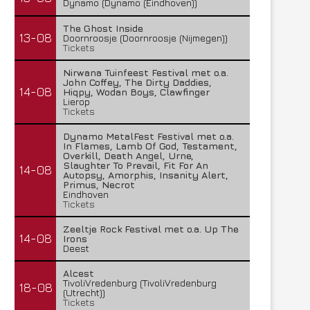
Dynamo (Dynamo (Eindhoven))
The Ghost Inside
13-08
Doornroosje (Doornroosje (Nijmegen))
Tickets
Nirwana Tuinfeest Festival met o.a.
John Coffey, The Dirty Daddies,
14-08
Hiqpy, Wodan Boys, Clawfinger
Lierop
Tickets
Dynamo MetalFest Festival met o.a.
In Flames, Lamb Of God, Testament,
Overkill, Death Angel, Urne,
Slaughter To Prevail, Fit For An
14-08
Autopsy, Amorphis, Insanity Alert,
Primus, Necrot
Eindhoven
Tickets
Zeeltje Rock Festival met o.a. Up The
14-08
Irons
Deest
Alcest
TivoliVredenburg (TivoliVredenburg
18-08
(Utrecht))
Tickets