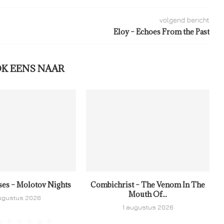
volgend bericht
Eloy – Echoes From the Past
OK EENS NAAR
ses – Molotov Nights
Combichrist – The Venom In The
Mouth Of...
ugustus 2026
1 augustus 2026