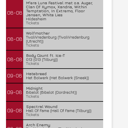
M'era Luna Festival met o.a. Auger,
Clan Of Xymox, Xandria, Within
Temptation, In Extremo, Floor
08-08
Jansen, White Lies
Hildesheim
Tickets
Wolfmother
TivoliVredenburg (TivoliVredenburg
08-08
(Utrecht))
Tickets
Body Count ft. Ice-T
08-08
013 (013 (Tilburg))
Tickets
Hatebreed
09-08
Het Bolwerk (Het Bolwerk (Sneek))
Midnight
09-08
Bibelot (Bibelot (Dordrecht))
Tickets
Spectral Wound
09-08
Hall Of Fame (Hall Of Fame (Tilburg))
Tickets
Arch Enemy