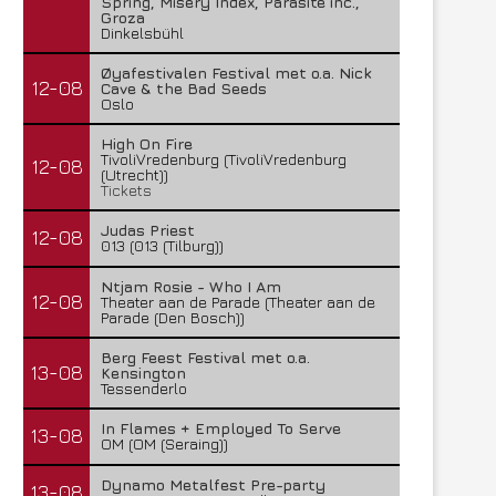
Spring, Misery Index, Parasite inc.,
Groza
Dinkelsbühl
Øyafestivalen Festival met o.a. Nick
12-08
Cave & the Bad Seeds
Oslo
High On Fire
TivoliVredenburg (TivoliVredenburg
12-08
(Utrecht))
Tickets
Judas Priest
12-08
013 (013 (Tilburg))
Ntjam Rosie - Who I Am
12-08
Theater aan de Parade (Theater aan de
Parade (Den Bosch))
Berg Feest Festival met o.a.
13-08
Kensington
Tessenderlo
Lunatic Soul – Transition II
Boneripper – Radiant In
In Flames + Employed To Serve
13-08
29 juli 2026
27 juli 2026
OM (OM (Seraing))
Dynamo Metalfest Pre-party
13-08