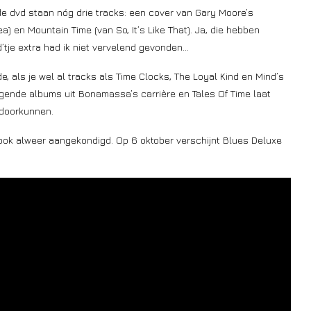
gde dvd staan nóg drie tracks: een cover van Gary Moore’s
ea) en Mountain Time (van So, It’s Like That). Ja, die hebben
’tje extra had ik niet vervelend gevonden…
e, als je wel al tracks als Time Clocks, The Loyal Kind en Mind’s
igende albums uit Bonamassa’s carrière en Tales Of Time laat
 doorkunnen.
ok alweer aangekondigd. Op 6 oktober verschijnt Blues Deluxe