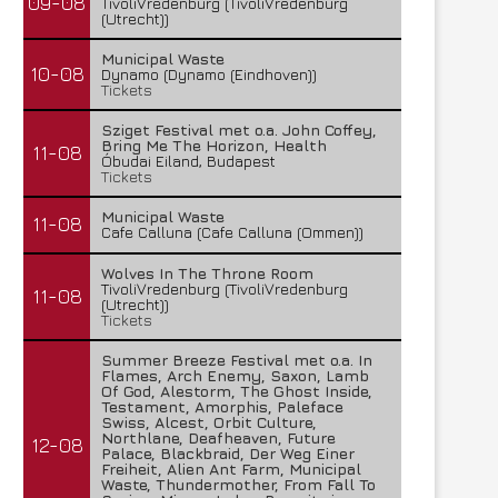
09-08
TivoliVredenburg (TivoliVredenburg
(Utrecht))
Municipal Waste
10-08
Dynamo (Dynamo (Eindhoven))
Tickets
Sziget Festival met o.a. John Coffey,
Bring Me The Horizon, Health
11-08
Óbudai Eiland, Budapest
Tickets
Municipal Waste
11-08
Cafe Calluna (Cafe Calluna (Ommen))
Wolves In The Throne Room
TivoliVredenburg (TivoliVredenburg
11-08
(Utrecht))
Tickets
Summer Breeze Festival met o.a. In
Flames, Arch Enemy, Saxon, Lamb
Of God, Alestorm, The Ghost Inside,
Testament, Amorphis, Paleface
Swiss, Alcest, Orbit Culture,
Northlane, Deafheaven, Future
12-08
Palace, Blackbraid, Der Weg Einer
Freiheit, Alien Ant Farm, Municipal
Waste, Thundermother, From Fall To