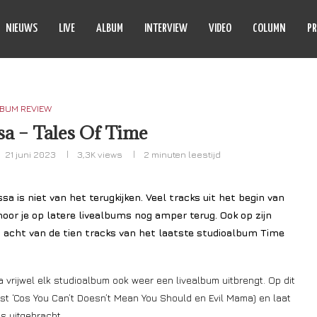
NIEUWS
LIVE
ALBUM
INTERVIEW
VIDEO
COLUMN
PR
BUM REVIEW
a – Tales Of Time
21 juni 2023
3,3K
views
2 minuten leestijd
 is niet van het terugkijken. Veel tracks uit het begin van
 hoor je op latere livealbums nog amper terug. Ook op zijn
 acht van de tien tracks van het laatste studioalbum Time
vrijwel elk studioalbum ook weer een livealbum uitbrengt. Op dit
t ‘Cos You Can’t Doesn’t Mean You Should en Evil Mama) en laat
is uitgebracht.