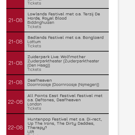
Tickets
Lowlands Festival met o.a. Terzij De
Horde, Royal Blood
21-08
Biddinghuizen
Tickets
Badlands Festival met o.a. Bongloard
21-08
Lottum
Tickets
Zuiderpark Live: Wolfmother
Zuiderparktheater (Zuiderparktheater
21-08
(Den Haag))
Tickets
Deafheaven
21-08
Doornroosje (Doornroosje (Nijmegen))
All Points East Festival Festival met
o.a. Deftones, Deafheaven
22-08
London
Tickets
Huntenpop Festival met o.a. Di-rect,
Up The Irons, The Dirty Daddies,
22-08
Therapy?
Ulft