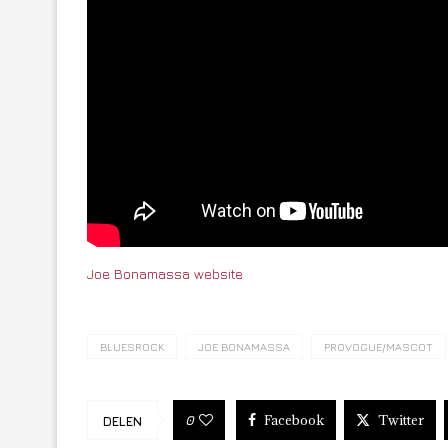
Joe Bonamassa website
BLUESROCK
JOE BONAMASSA
PROVOGUE/MASCOT
Facebook
Twitter
0
DELEN