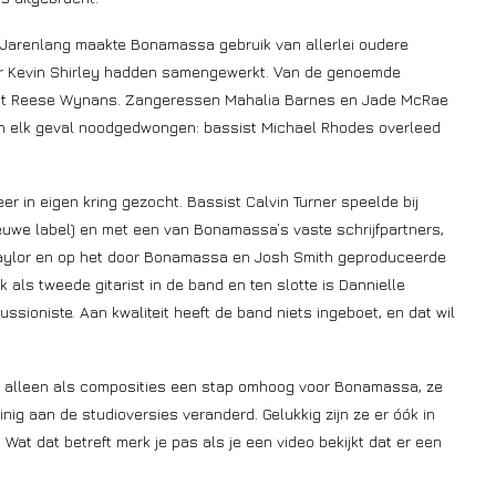
d. Jarenlang maakte Bonamassa gebruik van allerlei oudere
er Kevin Shirley hadden samengewerkt. Van de genoemde
nist Reese Wynans. Zangeressen Mahalia Barnes en Jade McRae
as in elk geval noodgedwongen: bassist Michael Rhodes overleed
 in eigen kring gezocht. Bassist Calvin Turner speelde bij
uwe label) en met een van Bonamassa’s vaste schrijfpartners,
Taylor en op het door Bonamassa en Josh Smith geproduceerde
 als tweede gitarist in de band en ten slotte is Dannielle
ioniste. Aan kwaliteit heeft de band niets ingeboet, en dat wil
t alleen als composities een stap omhoog voor Bonamassa, ze
nig aan de studioversies veranderd. Gelukkig zijn ze er óók in
Wat dat betreft merk je pas als je een video bekijkt dat er een