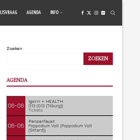
IJSVRAAG
AGENDA
INFO
Zoeken
ZOEKEN
AGENDA
Igorrr + HEALTH
06-08
013 (013 (Tilburg))
Tickets
Panzerfaust
06-08
Poppodium Volt (Poppodium Volt
(Sittard))