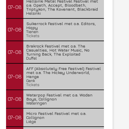
Hellsinki Metal Festival Festival met
o.a. Opeth, Accept, Bloodbath,
07-08
Triptykon, The Kovenant, Blackbraid
Helsinki
Suikerrock Festival met o.a. Editors,
Hiqpy
07-08
Tienen
Tickets
Brakrock Festival met o.a. The
Casualties, Hot Water Music, No
07-08
Turning Back, The Exploited
Duffel
AFF (Absolutely Free Festival) Festival
met o.a. The Hickey Underworld,
07-08
Henge
Genk
Tickets
Waterpop Festival met o.a. Wodan
07-08
Boys, Collignon
Wateringen
Micro Festival Festival met o.a.
07-08
Collignon
Liège