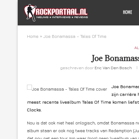
HOME
Home
»
Joe Bonamassa – Tales Of Time
AL
Joe Bonamass
geschreven door
Eric Van Den Bosch
Joe Bonamassa
zijn carrière
meest recente livealbum Tales Of Time komen liefst
Clocks.
Nou is dat ook niet heel onlogisch, omdat Bonamassa na 
album staan er ook nog twee tracks van Redemption (Jus
dat nou net een tour zijn waar (nog) geen livealbum van 