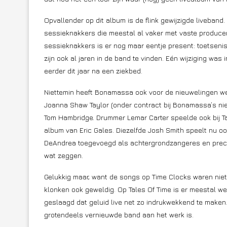
Opvallender op dit album is de flink gewijzigde liveban
sessieknakkers die meestal al vaker met vaste produc
sessieknakkers is er nog maar eentje present: toetse
zijn ook al jaren in de band te vinden. Eén wijziging w
eerder dit jaar na een ziekbed.
Niettemin heeft Bonamassa ook voor de nieuwelingen weer
Joanna Shaw Taylor (onder contract bij Bonamassa’s nie
Tom Hambridge. Drummer Lemar Carter speelde ook bij 
album van Eric Gales. Diezelfde Josh Smith speelt nu ook
DeAndrea toegevoegd als achtergrondzangeres en precuss
wat zeggen.
Gelukkig maar, want de songs op Time Clocks waren nie
klonken ook geweldig. Op Tales Of Time is er meestal wei
geslaagd dat geluid live net zo indrukwekkend te maken. 
grotendeels vernieuwde band aan het werk is.