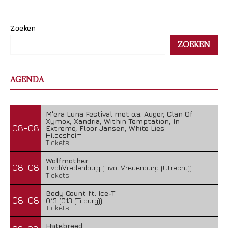
Zoeken
ZOEKEN
AGENDA
M'era Luna Festival met o.a. Auger, Clan Of
Xymox, Xandria, Within Temptation, In
08-08
Extremo, Floor Jansen, White Lies
Hildesheim
Tickets
Wolfmother
08-08
TivoliVredenburg (TivoliVredenburg (Utrecht))
Tickets
Body Count ft. Ice-T
08-08
013 (013 (Tilburg))
Tickets
Hatebreed