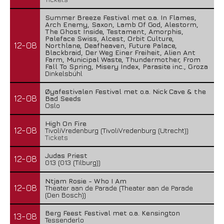
Summer Breeze Festival met o.a. In Flames,
Arch Enemy, Saxon, Lamb Of God, Alestorm,
The Ghost Inside, Testament, Amorphis,
Paleface Swiss, Alcest, Orbit Culture,
12-08
Northlane, Deafheaven, Future Palace,
Blackbraid, Der Weg Einer Freiheit, Alien Ant
Farm, Municipal Waste, Thundermother, From
Fall To Spring, Misery Index, Parasite inc., Groza
Dinkelsbühl
Øyafestivalen Festival met o.a. Nick Cave & the
12-08
Bad Seeds
Oslo
High On Fire
12-08
TivoliVredenburg (TivoliVredenburg (Utrecht))
Tickets
Judas Priest
12-08
013 (013 (Tilburg))
Ntjam Rosie - Who I Am
12-08
Theater aan de Parade (Theater aan de Parade
(Den Bosch))
Berg Feest Festival met o.a. Kensington
13-08
Tessenderlo