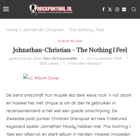
Home
»
Johnathan-Christian – The Nothing I Feel
ALBUM REVIEW
Johnathan-Christian – The Nothing I Feel
geschreven door
Ron Schoonwater
22 november 2015
500
views
1 minuten leestijd
De band omschrijft hun muziek als dark wave rock ‘n roll doom
en hoewel het niet chique is om dit dan te gebruiken in
recensentenland is het wel een goede omschrijving. De
Zweedse post punker Christian Granquist en New Creatures
keyboard speler Johnathan Moody hebben met
The Nothing I
Feel
een sfeervol en sterk album in handen. Hoewel invloeden