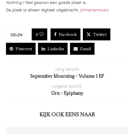
Nothing I Feel
gewoon een goede plaat is.
De plaat is alleen digitaal uitgebracht.
jchristianmusic
Facebook
Twitter
0
DELEN
Pinterest
Linkedin
Email
vorig bericht
September Mourning – Volume 1 EP
volgend bericht
Urn – Epiphany
KIJK OOK EENS NAAR