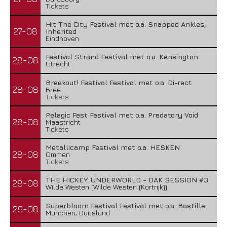
Tickets
Hit The City Festival met o.a. Snapped Ankles,
27-08
Inherited
Eindhoven
Festival Strand Festival met o.a. Kensington
28-08
Utrecht
Breekout! Festival Festival met o.a. Di-rect
28-08
Bree
Tickets
Pelagic Fest Festival met o.a. Predatory Void
28-08
Maastricht
Tickets
Metallicamp Festival met o.a. HESKEN
28-08
Ommen
Tickets
THE HICKEY UNDERWORLD - DAK SESSION #3
28-08
Wilde Westen (Wilde Westen (Kortrijk))
Superbloom Festival Festival met o.a. Bastille
29-08
Munchen, Duitsland