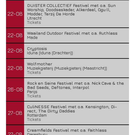
DUISTER COLLECTIEF Festival met o.a. Sun
Worship, Doodseskader, Alkerdeel, Ggu:ll,
22-08
Modder, Terzij De Horde
Utrecht
Tickets
Waailand Outdoor Festival met o.a. Ruthless
22-08
Made
Cryptosis
22-08
Iduna (Iduna (Drachten))
Wolfmother
22-08
Muziekgieterij (Muziekgieterij (Maastricht))
Tickets
Rock en Seine Festival met o.a. Nick Cave & the
Bad Seeds, Deftones, Interpol
26-08
Parijs
Tickets
CuliNESSE Festival met o.a. Kensington, Di-
rect, The Dirty Daddies
27-08
Rotterdam
Tickets
Creamfields Festival met o.a. Faithless
27-08
Daresbury