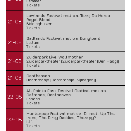
Lemmer
Tickets
Lowlands Festival met o.a. Terzij De Horde,
Royal Blood
21-08
Biddinghuizen
Tickets
Badlands Festival met o.a. Bongloard
21-08
Lottum
Tickets
Zuiderpark Live: Wolfmother
21-08
Zuiderparktheater (Zuiderparktheater (Den Haag))
Tickets
Deafheaven
21-08
Doornroosje (Doornroosje (Nijmegen))
All Points East Festival Festival met o.a.
Deftones, Deafheaven
22-08
London
Tickets
Huntenpop Festival met o.a. Di-rect, Up The
Irons, The Dirty Daddies, Therapy?
22-08
Ulft
Tickets