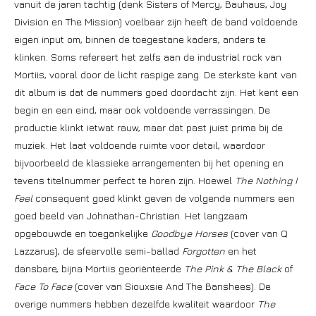
vanuit de jaren tachtig (denk Sisters of Mercy, Bauhaus, Joy
Division en The Mission) voelbaar zijn heeft de band voldoende
eigen input om, binnen de toegestane kaders, anders te
klinken. Soms refereert het zelfs aan de industrial rock van
Mortiis, vooral door de licht raspige zang. De sterkste kant van
dit album is dat de nummers goed doordacht zijn. Het kent een
begin en een eind, maar ook voldoende verrassingen. De
productie klinkt ietwat rauw, maar dat past juist prima bij de
muziek. Het laat voldoende ruimte voor detail, waardoor
bijvoorbeeld de klassieke arrangementen bij het opening en
tevens titelnummer perfect te horen zijn. Hoewel
The Nothing I
Feel
consequent goed klinkt geven de volgende nummers een
goed beeld van Johnathan-Christian. Het langzaam
opgebouwde en toegankelijke
Goodbye Horses
(cover van Q
Lazzarus), de sfeervolle semi-ballad
Forgotten
en het
dansbare, bijna Mortiis georiënteerde
The Pink & The Black
of
Face To Face
(cover van Siouxsie And The Banshees). De
overige nummers hebben dezelfde kwaliteit waardoor
The