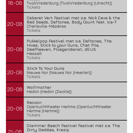
18-08
TivoliVredenburg (TivoliVredenburg (Utrecht))
Tickets
Cabaret Vert Festival met o.a. Nick Cave & the
Bad Seeds, Deftones, Body Count feat. Ice-T
20-08
Charleville-Mézières
Tickets
Pukkelpop Festival met o.a. Deftones, The
Hives, Stick to your Guns, Chat Pile,
20-08
Deafheaven, Ploegendienst, dEUS
Hasselt
Tickets
Stick To Your Guns
20-08
Nieuwe Nor (Nieuwe Nor (Heerlen))
Tickets
Wolfmother
20-08
Hedon (Hedon (Zwolle))
Racoon
Openluchttheater Hertme (Openluchttheater
20-08
Hertme (Hertme))
Tickets
Glemmer Beach Festival Festival met o.a. The
Dirty Daddies, Krezip
21-08