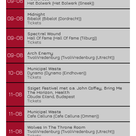
09-08
Het Bolwerk (Het Bolwerk (Sneek))
Midnight
09-08
Bibelot (Bibelot (Dordrecht))
Tickets
Spectral Wound
09-08
Hall Of Fame (Hall Of Fame (Tilburg))
Tickets
Arch Enemy
09-08
TivoliVredenburg (TivoliVredenburg (Utrecht))
Municipal Waste
10-08
Dynamo (Dynamo (Eindhoven))
Tickets
Sziget Festival met o.a. John Coffey, Bring Me
The Horizon, Health
11-08
Óbudai Eiland, Budapest
Tickets
Municipal Waste
11-08
Cafe Calluna (Cafe Calluna (Ommen))
Wolves In The Throne Room
11-08
TivoliVredenburg (TivoliVredenburg (Utrecht))
Tickets