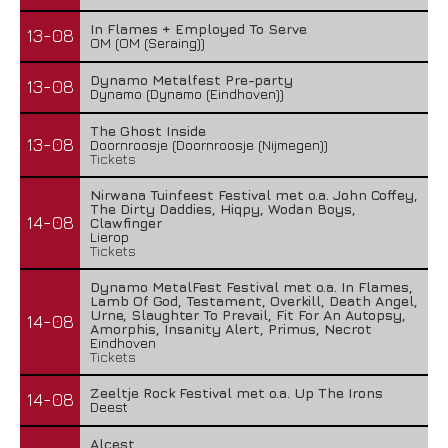
In Flames + Employed To Serve
13-08
OM (OM (Seraing))
Dynamo Metalfest Pre-party
13-08
Dynamo (Dynamo (Eindhoven))
The Ghost Inside
13-08
Doornroosje (Doornroosje (Nijmegen))
Tickets
Nirwana Tuinfeest Festival met o.a. John Coffey,
The Dirty Daddies, Hiqpy, Wodan Boys,
14-08
Clawfinger
Lierop
Tickets
Dynamo MetalFest Festival met o.a. In Flames,
Lamb Of God, Testament, Overkill, Death Angel,
Urne, Slaughter To Prevail, Fit For An Autopsy,
14-08
Amorphis, Insanity Alert, Primus, Necrot
Eindhoven
Tickets
Zeeltje Rock Festival met o.a. Up The Irons
14-08
Deest
Alcest