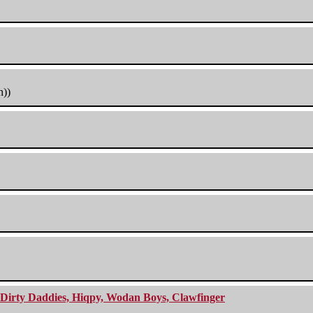
h))
e Dirty Daddies, Hiqpy, Wodan Boys, Clawfinger