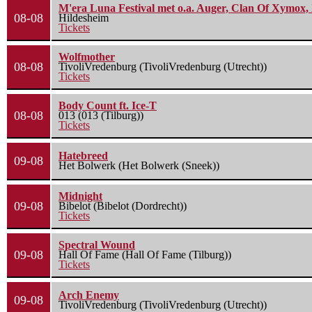
M'era Luna Festival met o.a. Auger, Clan Of Xymox, 
08-08
Hildesheim
Tickets
Wolfmother
08-08
TivoliVredenburg (TivoliVredenburg (Utrecht))
Tickets
Body Count ft. Ice-T
08-08
013 (013 (Tilburg))
Tickets
Hatebreed
09-08
Het Bolwerk (Het Bolwerk (Sneek))
Midnight
09-08
Bibelot (Bibelot (Dordrecht))
Tickets
Spectral Wound
09-08
Hall Of Fame (Hall Of Fame (Tilburg))
Tickets
Arch Enemy
09-08
TivoliVredenburg (TivoliVredenburg (Utrecht))