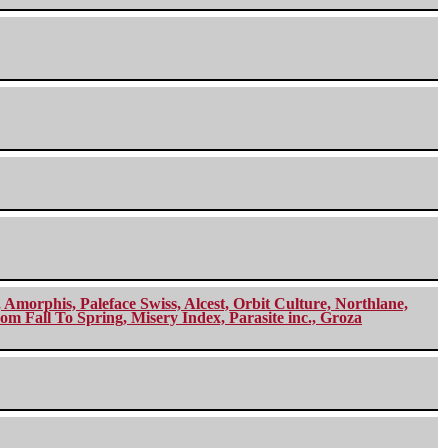
morphis, Paleface Swiss, Alcest, Orbit Culture, Northlane,
m Fall To Spring, Misery Index, Parasite inc., Groza