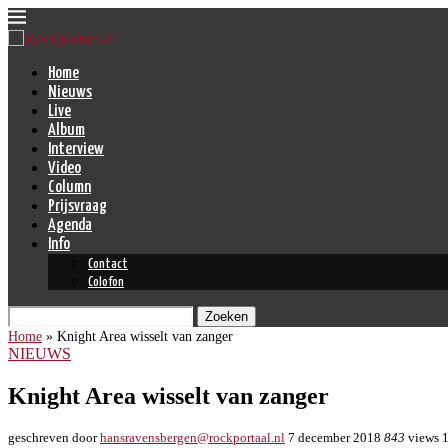
Home
Nieuws
Live
Album
Interview
Video
Column
Prijsvraag
Agenda
Info
Contact
Colofon
Zoeken
Home
»
Knight Area wisselt van zanger
NIEUWS
Knight Area wisselt van zanger
geschreven door
hansravensbergen@rockportaal.nl
7 december 2018
843
views
1