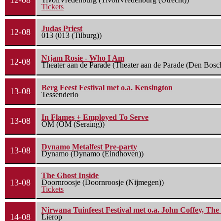
12-08
Tickets
Judas Priest
12-08
013 (013 (Tilburg))
Ntjam Rosie - Who I Am
12-08
Theater aan de Parade (Theater aan de Parade (Den Bosc
Berg Feest Festival met o.a. Kensington
13-08
Tessenderlo
In Flames + Employed To Serve
13-08
OM (OM (Seraing))
Dynamo Metalfest Pre-party
13-08
Dynamo (Dynamo (Eindhoven))
The Ghost Inside
13-08
Doornroosje (Doornroosje (Nijmegen))
Tickets
Nirwana Tuinfeest Festival met o.a. John Coffey, Th
14-08
Lierop