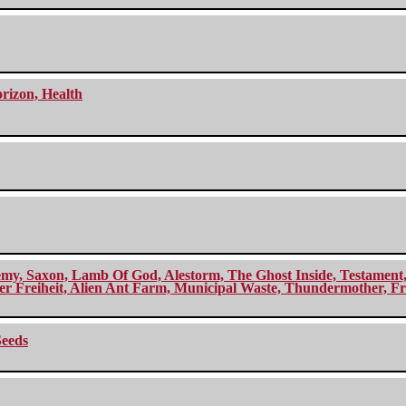
orizon, Health
my, Saxon, Lamb Of God, Alestorm, The Ghost Inside, Testament, A
r Freiheit, Alien Ant Farm, Municipal Waste, Thundermother, Fro
Seeds