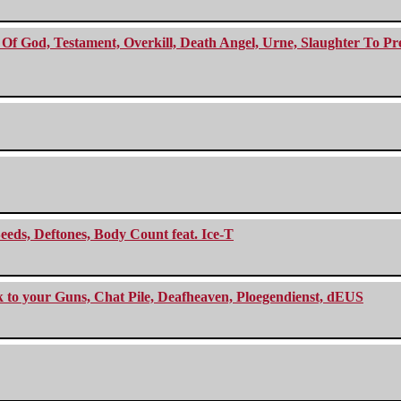
f God, Testament, Overkill, Death Angel, Urne, Slaughter To Prev
eeds, Deftones, Body Count feat. Ice-T
ck to your Guns, Chat Pile, Deafheaven, Ploegendienst, dEUS