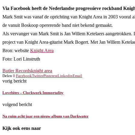
Via Facebook heeft de Nederlandse progressieve rockband Knig
Mark Smit was vanaf de oprichting van Knight Area in 2003 vooral als 
de vanuit Boskoop opererende band niet bekend gemaakt.
Als vervanger van Mark Smit is Jan Willem Ketelaers aangetrokken. 
project van Knight Area-gitarist Mark Bogert. Met Jan Willem Ketel
Bron: website
Knight Area
Foto: Lori Linstruth
Butler Records
knight area
Delen
0
Facebook
Twitter
Pinterest
Linkedin
Email
vorig bericht
Lovebites – Clockwork Immortality
volgend bericht
Na ruim acht jaar een nieuw album van Darkwater
Kijk ook eens naar