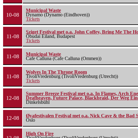
Municipal Waste
10-08
Dynamo (Dynamo (Eindhoven))
Tickets
Sziget Festival met o.a. John Coffey, Bring Me The H
11-08
Óbudai Eiland, Budapest
Tickets
Municipal Waste
11-08
Cafe Calluna (Cafe Calluna (Ommen))
Wolves In The Throne Room
11-08
TivoliVredenburg (TivoliVredenburg (Utrecht))
Tickets
Summer Breeze Festival met o.a. In Flames, Arch Ene
12-08
Deafheaven, Future Palace, Blackbraid, Der Weg Eine
Dinkelsbühl
Øyafestivalen Festival met o.a. Nick Cave & the Bad 
12-08
Oslo
High On Fire
TivoliVredenburg (TivoliVredenburg (Utrecht))