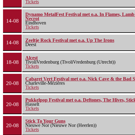
Tickets
Dynamo MetalFest Festival met o.a. In Flames, Lamb O
Necrot
14-08
Eindhoven
Tickets
Zeeltje Rock Festival met o.a. Up The Irons
14-08
Deest
Alcest
18-08
TivoliVredenburg (TivoliVredenburg (Utrecht))
Tickets
Cabaret Vert Festival met o.a. Nick Cave & the Bad S
20-08
Charleville-Mézières
Tickets
Pukkelpop Festival met o.a. Deftones, The Hives, Sti
20-08
Hasselt
Tickets
Stick To Your Guns
20-08
Nieuwe Nor (Nieuwe Nor (Heerlen))
Tickets