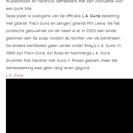
muziekstijlen en hardrock liefhebbers met een voorliefde voor
een punk bite.
Deze plaat is overigens van de officiële
L.A. Guns
bezetting
met gitarist Tracii Guns en zanger/ gitarist Phil Lewis. Na het
juridische getouwtrek om de naam is er in 2020 een einde
gekomen aan de soap rondom de rechten van de bandnaam.
De andere bandleden gaan verder onder Riley’s L.A. Guns. In
1985 zijn Tracii Guns, Axl Rose en toenmalige L.A. Guns
drummer Rob Gardner met Guns n’ Roses gestart, maar die
samenwerking was geen lang leven gegund.
L.A. Guns