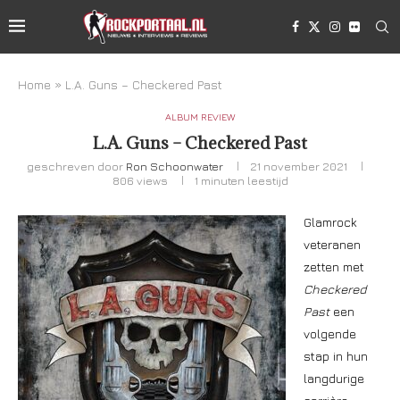
Home
»
L.A. Guns – Checkered Past
ALBUM REVIEW
L.A. Guns – Checkered Past
geschreven door
Ron Schoonwater
21 november 2021
806
views
1 minuten leestijd
Glamrock
veteranen
zetten met
Checkered
Past
een
volgende
stap in hun
langdurige