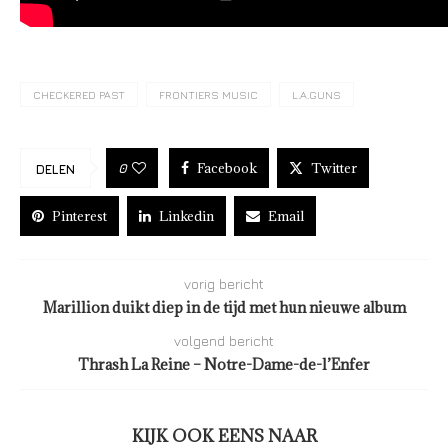
CHECKERED PAST
FRONTIERS MUSIC
L.A.GUNS
Facebook
Twitter
0
DELEN
Pinterest
Linkedin
Email
vorig bericht
Marillion duikt diep in de tijd met hun nieuwe album
volgend bericht
Thrash La Reine – Notre-Dame-de-l’Enfer
KIJK OOK EENS NAAR