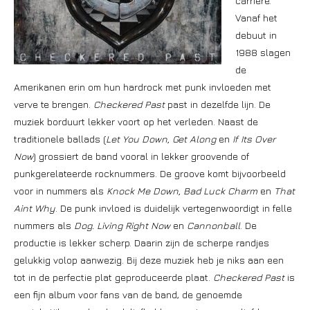
carrière.
Vanaf het
debuut in
1988 slagen
de
Amerikanen erin om hun hardrock met punk invloeden met
verve te brengen.
Checkered Past
past in dezelfde lijn. De
muziek borduurt lekker voort op het verleden. Naast de
traditionele ballads (
Let You Down, Get Along
en
If Its Over
Now
) grossiert de band vooral in lekker groovende of
punkgerelateerde rocknummers. De groove komt bijvoorbeeld
voor in nummers als
Knock Me Down, Bad Luck Charm
en
That
Aint Why
. De punk invloed is duidelijk vertegenwoordigt in felle
nummers als
Dog. Living Right Now
en
Cannonball
. De
productie is lekker scherp. Daarin zijn de scherpe randjes
gelukkig volop aanwezig. Bij deze muziek heb je niks aan een
tot in de perfectie plat geproduceerde plaat.
Checkered Past
is
een fijn album voor fans van de band, de genoemde