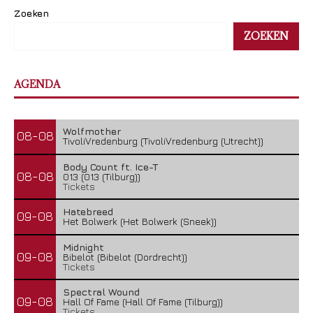
Zoeken
ZOEKEN
AGENDA
Wolfmother
08-08
TivoliVredenburg (TivoliVredenburg (Utrecht))
Body Count ft. Ice-T
08-08
013 (013 (Tilburg))
Tickets
Hatebreed
09-08
Het Bolwerk (Het Bolwerk (Sneek))
Midnight
09-08
Bibelot (Bibelot (Dordrecht))
Tickets
Spectral Wound
09-08
Hall Of Fame (Hall Of Fame (Tilburg))
Tickets