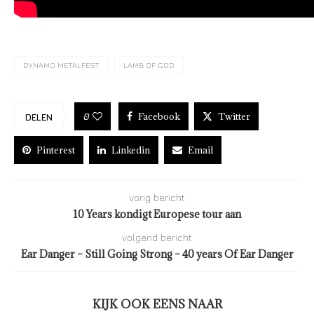
DYNAMO METALFEST
LAMB OF GOD
Facebook
Twitter
0
DELEN
Pinterest
Linkedin
Email
vorig bericht
10 Years kondigt Europese tour aan
volgend bericht
Ear Danger – Still Going Strong – 40 years Of Ear Danger
KIJK OOK EENS NAAR