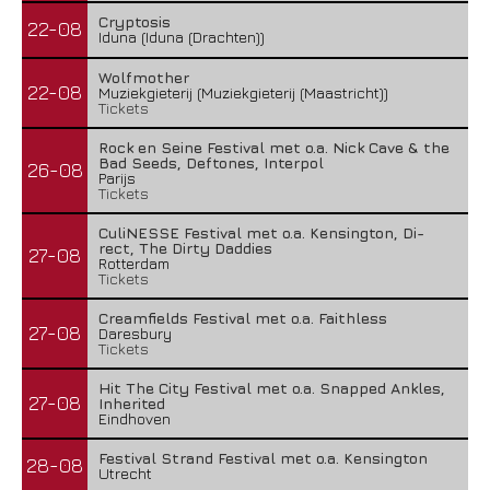
Cryptosis
22-08
Iduna (Iduna (Drachten))
Wolfmother
22-08
Muziekgieterij (Muziekgieterij (Maastricht))
Tickets
Rock en Seine Festival met o.a. Nick Cave & the
Bad Seeds, Deftones, Interpol
26-08
Parijs
Tickets
CuliNESSE Festival met o.a. Kensington, Di-
rect, The Dirty Daddies
27-08
Rotterdam
Tickets
Creamfields Festival met o.a. Faithless
27-08
Daresbury
Tickets
Hit The City Festival met o.a. Snapped Ankles,
27-08
Inherited
Eindhoven
Festival Strand Festival met o.a. Kensington
28-08
Utrecht