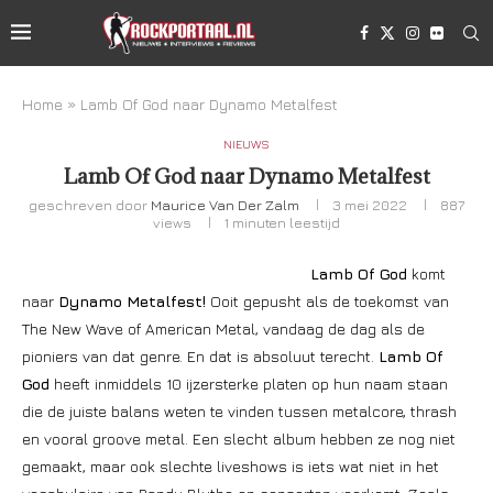
Home
»
Lamb Of God naar Dynamo Metalfest
NIEUWS
Lamb Of God naar Dynamo Metalfest
geschreven door
Maurice Van Der Zalm
3 mei 2022
887
views
1 minuten leestijd
Lamb Of God
komt
naar
Dynamo Metalfest!
Ooit gepusht als de toekomst van
The New Wave of American Metal, vandaag de dag als de
pioniers van dat genre. En dat is absoluut terecht.
Lamb Of
God
heeft inmiddels 10 ijzersterke platen op hun naam staan
die de juiste balans weten te vinden tussen metalcore, thrash
en vooral groove metal. Een slecht album hebben ze nog niet
gemaakt, maar ook slechte liveshows is iets wat niet in het