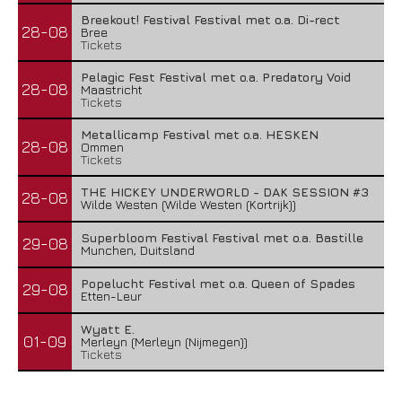
Breekout! Festival Festival met o.a. Di-rect
28-08
Bree
Tickets
Pelagic Fest Festival met o.a. Predatory Void
28-08
Maastricht
Tickets
Metallicamp Festival met o.a. HESKEN
28-08
Ommen
Tickets
THE HICKEY UNDERWORLD - DAK SESSION #3
28-08
Wilde Westen (Wilde Westen (Kortrijk))
Superbloom Festival Festival met o.a. Bastille
29-08
Munchen, Duitsland
Popelucht Festival met o.a. Queen of Spades
29-08
Etten-Leur
Wyatt E.
01-09
Merleyn (Merleyn (Nijmegen))
Tickets