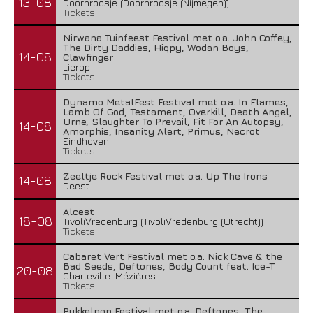
13-08
Doornroosje (Doornroosje (Nijmegen))
Tickets
Nirwana Tuinfeest Festival met o.a. John Coffey,
The Dirty Daddies, Hiqpy, Wodan Boys,
14-08
Clawfinger
Lierop
Tickets
Dynamo MetalFest Festival met o.a. In Flames,
Lamb Of God, Testament, Overkill, Death Angel,
Urne, Slaughter To Prevail, Fit For An Autopsy,
14-08
Amorphis, Insanity Alert, Primus, Necrot
Eindhoven
Tickets
Zeeltje Rock Festival met o.a. Up The Irons
14-08
Deest
Alcest
18-08
TivoliVredenburg (TivoliVredenburg (Utrecht))
Tickets
Cabaret Vert Festival met o.a. Nick Cave & the
Bad Seeds, Deftones, Body Count feat. Ice-T
20-08
Charleville-Mézières
Tickets
Pukkelpop Festival met o.a. Deftones, The