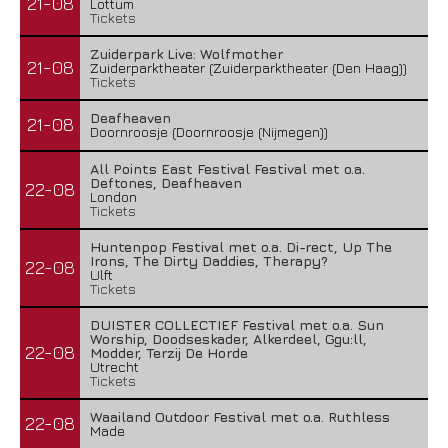
21-08
Lottum
Tickets
Zuiderpark Live: Wolfmother
21-08
Zuiderparktheater (Zuiderparktheater (Den Haag))
Tickets
Deafheaven
21-08
Doornroosje (Doornroosje (Nijmegen))
All Points East Festival Festival met o.a.
Deftones, Deafheaven
22-08
London
Tickets
Huntenpop Festival met o.a. Di-rect, Up The
Irons, The Dirty Daddies, Therapy?
22-08
Ulft
Tickets
DUISTER COLLECTIEF Festival met o.a. Sun
Worship, Doodseskader, Alkerdeel, Ggu:ll,
22-08
Modder, Terzij De Horde
Utrecht
Tickets
Waailand Outdoor Festival met o.a. Ruthless
22-08
Made