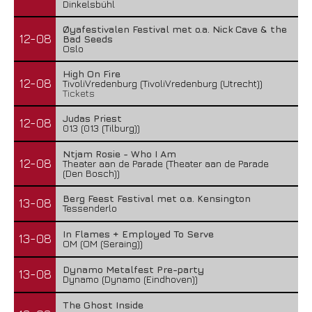
Dinkelsbühl
Øyafestivalen Festival met o.a. Nick Cave & the
12-08
Bad Seeds
Oslo
High On Fire
12-08
TivoliVredenburg (TivoliVredenburg (Utrecht))
Tickets
Judas Priest
12-08
013 (013 (Tilburg))
Ntjam Rosie - Who I Am
12-08
Theater aan de Parade (Theater aan de Parade
(Den Bosch))
Berg Feest Festival met o.a. Kensington
13-08
Tessenderlo
In Flames + Employed To Serve
13-08
OM (OM (Seraing))
Dynamo Metalfest Pre-party
13-08
Dynamo (Dynamo (Eindhoven))
The Ghost Inside