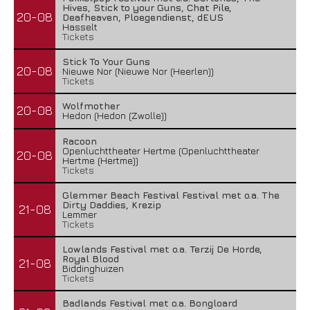
Hives, Stick to your Guns, Chat Pile,
20-08
Deafheaven, Ploegendienst, dEUS
Hasselt
Tickets
Stick To Your Guns
20-08
Nieuwe Nor (Nieuwe Nor (Heerlen))
Tickets
Wolfmother
20-08
Hedon (Hedon (Zwolle))
Racoon
Openluchttheater Hertme (Openluchttheater
20-08
Hertme (Hertme))
Tickets
Glemmer Beach Festival Festival met o.a. The
Dirty Daddies, Krezip
21-08
Lemmer
Tickets
Lowlands Festival met o.a. Terzij De Horde,
Royal Blood
21-08
Biddinghuizen
Tickets
Badlands Festival met o.a. Bongloard