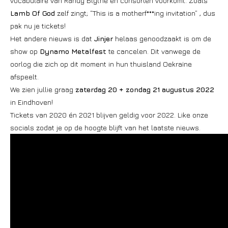
vocabulaire van Randy Blythe en consorten voorkomt. Zoals
Lamb Of God
zelf zingt; “This is a motherf***ing invitation” , dus
pak nu je tickets!
Het andere nieuws is dat
Jinjer
helaas genoodzaakt is om de
show op
Dynamo Metalfest
te cancelen. Dit vanwege de
oorlog die zich op dit moment in hun thuisland Oekraïne
afspeelt.
We zien jullie graag
zaterdag 20 + zondag 21 augustus 2022
in Eindhoven!
Tickets van 2020 én 2021 blijven geldig voor 2022. Like onze
socials zodat je op de hoogte blijft van het laatste nieuws.