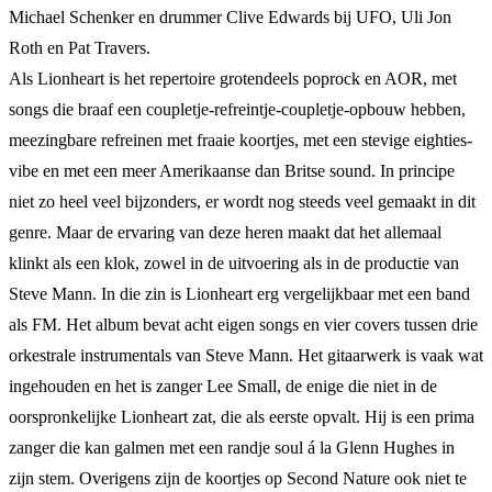
Michael Schenker en drummer Clive Edwards bij UFO, Uli Jon
Roth en Pat Travers.
Als Lionheart is het repertoire grotendeels poprock en AOR, met
songs die braaf een coupletje-refreintje-coupletje-opbouw hebben,
meezingbare refreinen met fraaie koortjes, met een stevige eighties-
vibe en met een meer Amerikaanse dan Britse sound. In principe
niet zo heel veel bijzonders, er wordt nog steeds veel gemaakt in dit
genre. Maar de ervaring van deze heren maakt dat het allemaal
klinkt als een klok, zowel in de uitvoering als in de productie van
Steve Mann. In die zin is Lionheart erg vergelijkbaar met een band
als FM. Het album bevat acht eigen songs en vier covers tussen drie
orkestrale instrumentals van Steve Mann. Het gitaarwerk is vaak wat
ingehouden en het is zanger Lee Small, de enige die niet in de
oorspronkelijke Lionheart zat, die als eerste opvalt. Hij is een prima
zanger die kan galmen met een randje soul á la Glenn Hughes in
zijn stem. Overigens zijn de koortjes op Second Nature ook niet te