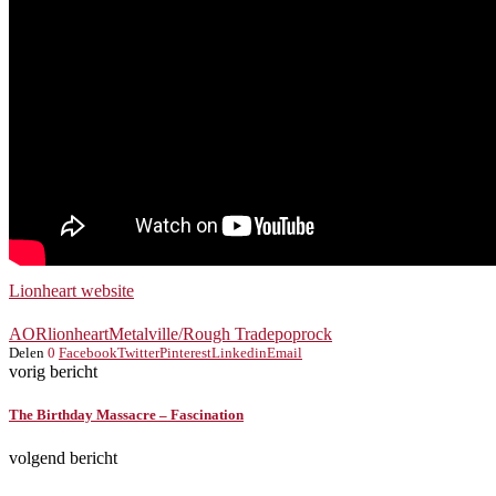
Lionheart website
AOR
lionheart
Metalville/Rough Trade
poprock
Delen
0
Facebook
Twitter
Pinterest
Linkedin
Email
vorig bericht
The Birthday Massacre – Fascination
volgend bericht