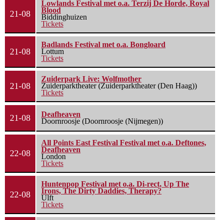
Lowlands Festival met o.a. Terzij De Horde, Royal
Blood
21-08
Biddinghuizen
Tickets
Badlands Festival met o.a. Bongloard
21-08
Lottum
Tickets
Zuiderpark Live: Wolfmother
21-08
Zuiderparktheater (Zuiderparktheater (Den Haag))
Tickets
Deafheaven
21-08
Doornroosje (Doornroosje (Nijmegen))
All Points East Festival Festival met o.a. Deftones,
Deafheaven
22-08
London
Tickets
Huntenpop Festival met o.a. Di-rect, Up The
Irons, The Dirty Daddies, Therapy?
22-08
Ulft
Tickets