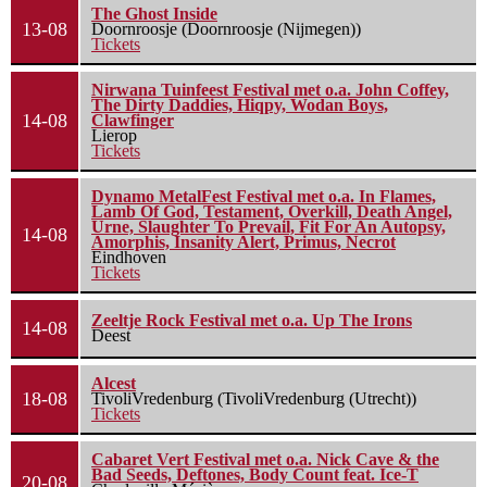
The Ghost Inside
13-08
Doornroosje (Doornroosje (Nijmegen))
Tickets
Nirwana Tuinfeest Festival met o.a. John Coffey,
The Dirty Daddies, Hiqpy, Wodan Boys,
14-08
Clawfinger
Lierop
Tickets
Dynamo MetalFest Festival met o.a. In Flames,
Lamb Of God, Testament, Overkill, Death Angel,
Urne, Slaughter To Prevail, Fit For An Autopsy,
14-08
Amorphis, Insanity Alert, Primus, Necrot
Eindhoven
Tickets
Zeeltje Rock Festival met o.a. Up The Irons
14-08
Deest
Alcest
18-08
TivoliVredenburg (TivoliVredenburg (Utrecht))
Tickets
Cabaret Vert Festival met o.a. Nick Cave & the
Bad Seeds, Deftones, Body Count feat. Ice-T
20-08