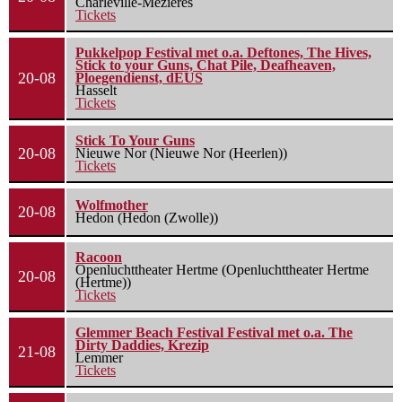
Charleville-Mézières
Tickets
Pukkelpop Festival met o.a. Deftones, The Hives,
Stick to your Guns, Chat Pile, Deafheaven,
20-08
Ploegendienst, dEUS
Hasselt
Tickets
Stick To Your Guns
20-08
Nieuwe Nor (Nieuwe Nor (Heerlen))
Tickets
Wolfmother
20-08
Hedon (Hedon (Zwolle))
Racoon
Openluchttheater Hertme (Openluchttheater Hertme
20-08
(Hertme))
Tickets
Glemmer Beach Festival Festival met o.a. The
Dirty Daddies, Krezip
21-08
Lemmer
Tickets