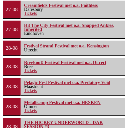
Creamfields Festival met o.a. Faithless
27-08
Daresbury
Tickets
Hit The City Festival met o.a. Snapped Ankles,
27-08
Inherited
Eindhoven
Festival Strand Festival met o.a. Kensington
28-08
Utrecht
Breekout! Festival Festival met o.a. Di-rect
28-08
Bree
Tickets
Pelagic Fest Festival met o.a. Predatory Void
28-08
Maastricht
Tickets
Metallicamp Festival met o.a. HESKEN
28-08
Ommen
Tickets
THE HICKEY UNDERWORLD - DAK
28-08
SESSION #3