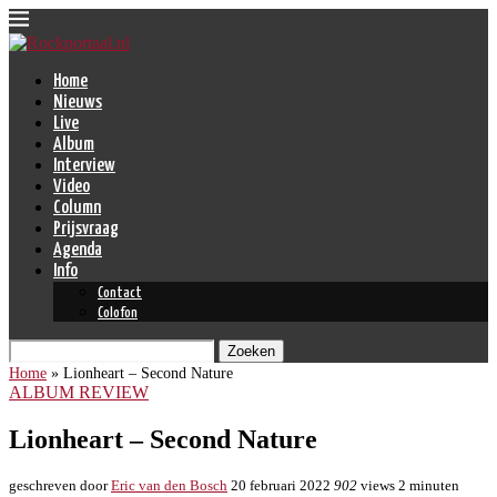
Home
Nieuws
Live
Album
Interview
Video
Column
Prijsvraag
Agenda
Info
Contact
Colofon
Zoeken
Home
»
Lionheart – Second Nature
ALBUM REVIEW
Lionheart – Second Nature
geschreven door
Eric van den Bosch
20 februari 2022
902
views
2 minuten