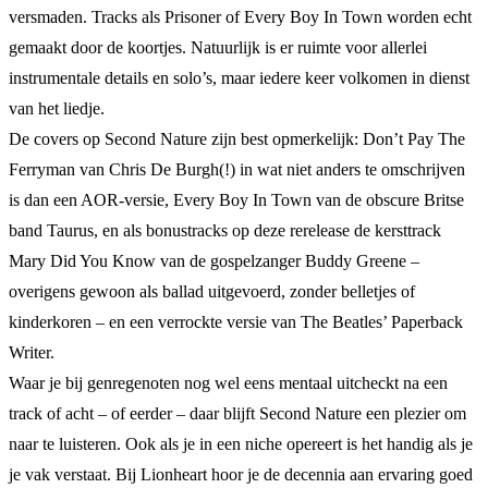
versmaden. Tracks als Prisoner of Every Boy In Town worden echt
gemaakt door de koortjes. Natuurlijk is er ruimte voor allerlei
instrumentale details en solo’s, maar iedere keer volkomen in dienst
van het liedje.
De covers op Second Nature zijn best opmerkelijk: Don’t Pay The
Ferryman van Chris De Burgh(!) in wat niet anders te omschrijven
is dan een AOR-versie, Every Boy In Town van de obscure Britse
band Taurus, en als bonustracks op deze rerelease de kersttrack
Mary Did You Know van de gospelzanger Buddy Greene –
overigens gewoon als ballad uitgevoerd, zonder belletjes of
kinderkoren – en een verrockte versie van The Beatles’ Paperback
Writer.
Waar je bij genregenoten nog wel eens mentaal uitcheckt na een
track of acht – of eerder – daar blijft Second Nature een plezier om
naar te luisteren. Ook als je in een niche opereert is het handig als je
je vak verstaat. Bij Lionheart hoor je de decennia aan ervaring goed