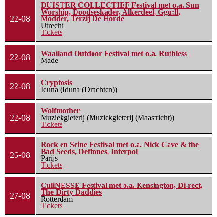
DUISTER COLLECTIEF Festival met o.a. Sun
Worship, Doodseskader, Alkerdeel, Ggu:ll,
22-08
Modder, Terzij De Horde
Utrecht
Tickets
Waailand Outdoor Festival met o.a. Ruthless
22-08
Made
Cryptosis
22-08
Iduna (Iduna (Drachten))
Wolfmother
22-08
Muziekgieterij (Muziekgieterij (Maastricht))
Tickets
Rock en Seine Festival met o.a. Nick Cave & the
Bad Seeds, Deftones, Interpol
26-08
Parijs
Tickets
CuliNESSE Festival met o.a. Kensington, Di-rect,
The Dirty Daddies
27-08
Rotterdam
Tickets