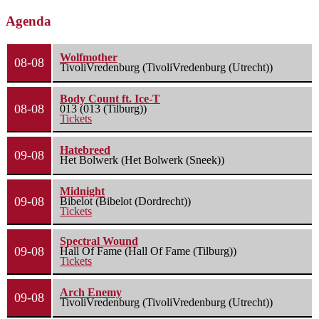
Agenda
Wolfmother
08-08
TivoliVredenburg (TivoliVredenburg (Utrecht))
Body Count ft. Ice-T
08-08
013 (013 (Tilburg))
Tickets
Hatebreed
09-08
Het Bolwerk (Het Bolwerk (Sneek))
Midnight
09-08
Bibelot (Bibelot (Dordrecht))
Tickets
Spectral Wound
09-08
Hall Of Fame (Hall Of Fame (Tilburg))
Tickets
Arch Enemy
09-08
TivoliVredenburg (TivoliVredenburg (Utrecht))