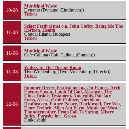
Municipal Waste
10-08
Dynamo (Dynamo (Eindhoven))
Tickets
Sziget Festival met o.a. John Coffey, Bring Me The
Horizon, Health
11-08
Óbudai Eiland, Budapest
Tickets
Municipal Waste
11-08
Cafe Calluna (Cafe Calluna (Ommen))
Wolves In The Throne Room
11-08
TivoliVredenburg (TivoliVredenburg (Utrecht))
Tickets
Summer Breeze Festival met o.a. In Flames, Arch
Enemy, Saxon, Lamb Of God, Alestorm, The
Ghost Inside, Testament, Amorphis, Paleface
Swiss, Alcest, Orbit Culture, Northlane,
12-08
Deafheaven, Future Palace, Blackbraid, Der Weg
Einer Freiheit, Alien Ant Farm, Municipal Waste,
Thundermother, From Fall To Spring, Misery
Index, Parasite inc., Groza
Dinkelsbühl