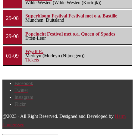
Wilde Westen (Wilde Westen (Kortrijk))
Superbloom Festival Festival met o.a. Bastille
29-08
Munchen, Duitsland
Popelucht Festival met o.a. Queen of Spades
29-08
Etten-Leur
Wyatt E.
01-09
Merleyn (Merleyn (Nijmegen))
Tickets
Facebook
Twitter
Instagram
Flickr
@2023 - All Right Reserved. Designed and Developed by
Harm
Lourenssen