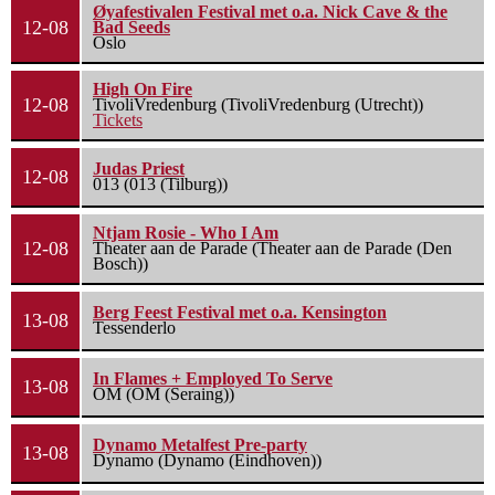
Øyafestivalen Festival met o.a. Nick Cave & the
12-08
Bad Seeds
Oslo
High On Fire
12-08
TivoliVredenburg (TivoliVredenburg (Utrecht))
Tickets
Judas Priest
12-08
013 (013 (Tilburg))
Ntjam Rosie - Who I Am
12-08
Theater aan de Parade (Theater aan de Parade (Den
Bosch))
Berg Feest Festival met o.a. Kensington
13-08
Tessenderlo
In Flames + Employed To Serve
13-08
OM (OM (Seraing))
Dynamo Metalfest Pre-party
13-08
Dynamo (Dynamo (Eindhoven))