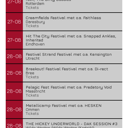
27-08
Rotterdam
Tickets
Creamfields Festival met o.a. Faithless
27-08
Daresbury
Tickets
Hit The City Festival met o.a. Snapped Ankles,
27-08
Inherited
Eindhoven
Festival Strand Festival met o.a. Kensington
28-08
Utrecht
Breekout! Festival Festival met o.a. Di-rect
28-08
Bree
Tickets
Pelagic Fest Festival met o.a. Predatory Void
28-08
Maastricht
Tickets
Metallicamp Festival met o.a. HESKEN
28-08
Ommen
Tickets
THE HICKEY UNDERWORLD - DAK SESSION #3
28-08
Wilde Westen (Wilde Westen (Kortrijk))