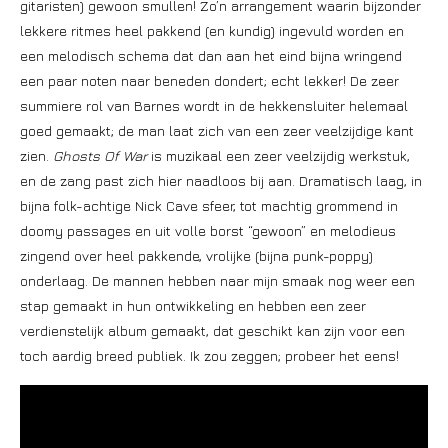
gitaristen) gewoon smullen! Zo’n arrangement waarin bijzonder
lekkere ritmes heel pakkend (en kundig) ingevuld worden en
een melodisch schema dat dan aan het eind bijna wringend
een paar noten naar beneden dondert; echt lekker! De zeer
summiere rol van Barnes wordt in de hekkensluiter helemaal
goed gemaakt; de man laat zich van een zeer veelzijdige kant
zien.
Ghosts Of War
is muzikaal een zeer veelzijdig werkstuk,
en de zang past zich hier naadloos bij aan. Dramatisch laag, in
bijna folk-achtige Nick Cave sfeer, tot machtig grommend in
doomy passages en uit volle borst “gewoon” en melodieus
zingend over heel pakkende, vrolijke (bijna punk-poppy)
onderlaag. De mannen hebben naar mijn smaak nog weer een
stap gemaakt in hun ontwikkeling en hebben een zeer
verdienstelijk album gemaakt, dat geschikt kan zijn voor een
toch aardig breed publiek. Ik zou zeggen; probeer het eens!