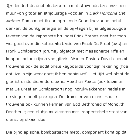
Tyr
dendert de dubbele basdrum met stuwende bas naar een
muur van gitaar en strijdlustige vocalen in
Dark Horizons Set
Ablaze
. Soms moet ik aan opruiende Scandinavische metal
denken; de punky energie en de bij vlagen bijna uitgespuugde
teksten van de imposante brulboei Erick Barnes doet het toch
wel goed over die kolossale basis van Freek De Greef (bas) en
Frank Schilperoort (drums), afgetopt met messcherpe riffs en
knappe melodielijnen van gitarist Wouter Davids. Davids neemt
trouwens ook de additionele keyboards voor zijn rekening (hoe
dat live in zijn werk gaat; ik ben benieuwd). Het lijkt wel alsof de
gitarist sinds die andere band, Heathen Peace (ook tezamen
met De Greef en Schilperoort) nog indrukwekkender riedels in
de vingers heeft gekregen. De drummer van dienst zou je
trouwens ook kunnen kennen van God Dethroned of Monolith
Deathcult; een clubje muzikanten met respectabele staat van
dienst bij elkaar dus.
Die bijna epische, bombastische metal component komt op dit