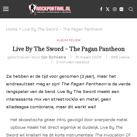
Home
»
Live By The Sword – The Pagan Pantheon
ALBUM REVIEW
Live By The Sword – The Pagan Pantheon
geschreven door
Cor Schilstra
31 maart 2025
986
views
3 minuten leestijd
Ze hebben er de tijd voor genomen (3 jaar), maar het
eindresultaat mag er zijn!
The Pagan Pantheon
is de vierde
langspeler van de band. Live By The Sword maakt een
interessante mix van streetrock/oi en metal; geen
alledaagse combinatie, maar dit werkt wel!
Het akoestische gitaar intro, gevolgd door snerpende metal
opbouw maakt het direct eigenlijk al duidelijk; Live By The
Sword wil knallen! Na dit korte instrumentale
The Invocation Of