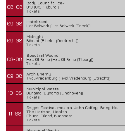
Body Count ft. Ice-T
08-08
013 (013 (Tilburg))
Tickets
Hatebreed
09-08
Het Bolwerk (Het Bolwerk (Sneek))
Midnight
09-08
Bibelot (Bibelot (Dordrecht))
Tickets
Spectral Wound
09-08
Hall Of Fame (Hall Of Fame (Tilburg))
Tickets
Arch Enemy
09-08
TivoliVredenburg (TivoliVredenburg (Utrecht))
Municipal Waste
10-08
Dynamo (Dynamo (Eindhoven))
Tickets
Sziget Festival met o.a. John Coffey, Bring Me
The Horizon, Health
11-08
Óbudai Eiland, Budapest
Tickets
Municipal Waste