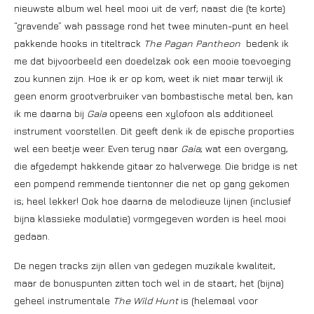
nieuwste album wel heel mooi uit de verf; naast die (te korte)
“gravende” wah passage rond het twee minuten-punt en heel
pakkende hooks in titeltrack
The Pagan Pantheon
bedenk ik
me dat bijvoorbeeld een doedelzak ook een mooie toevoeging
zou kunnen zijn. Hoe ik er op kom, weet ik niet maar terwijl ik
geen enorm grootverbruiker van bombastische metal ben, kan
ik me daarna bij
Gaia
opeens een xylofoon als additioneel
instrument voorstellen. Dit geeft denk ik de epische proporties
wel een beetje weer. Even terug naar
Gaia
; wat een overgang,
die afgedempt hakkende gitaar zo halverwege. Die bridge is net
een pompend remmende tientonner die net op gang gekomen
is; heel lekker! Ook hoe daarna de melodieuze lijnen (inclusief
bijna klassieke modulatie) vormgegeven worden is heel mooi
gedaan.
De negen tracks zijn allen van gedegen muzikale kwaliteit,
maar de bonuspunten zitten toch wel in de staart; het (bijna)
geheel instrumentale
The Wild Hunt
is (helemaal voor