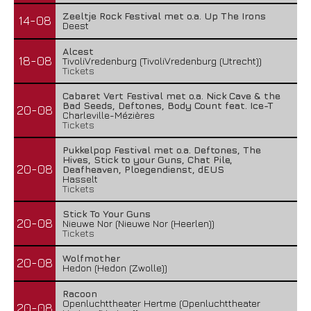
Zeeltje Rock Festival met o.a. Up The Irons
14-08
Deest
Alcest
18-08
TivoliVredenburg (TivoliVredenburg (Utrecht))
Tickets
Cabaret Vert Festival met o.a. Nick Cave & the
Bad Seeds, Deftones, Body Count feat. Ice-T
20-08
Charleville-Mézières
Tickets
Pukkelpop Festival met o.a. Deftones, The
Hives, Stick to your Guns, Chat Pile,
20-08
Deafheaven, Ploegendienst, dEUS
Hasselt
Tickets
Stick To Your Guns
20-08
Nieuwe Nor (Nieuwe Nor (Heerlen))
Tickets
Wolfmother
20-08
Hedon (Hedon (Zwolle))
Racoon
Openluchttheater Hertme (Openluchttheater
20-08