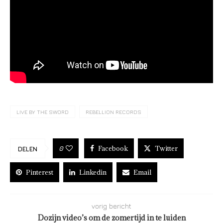
LIVE BY THE SWORD
REBELLION RECORDS
Facebook
Twitter
0
DELEN
Pinterest
Linkedin
Email
vorig bericht
Dozijn video’s om de zomertijd in te luiden