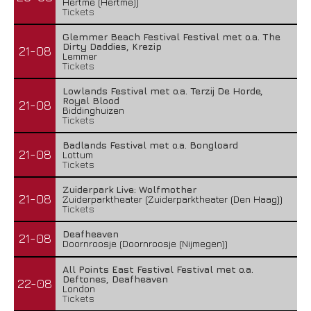
Hertme (Hertme))
Tickets
Glemmer Beach Festival Festival met o.a. The
Dirty Daddies, Krezip
21-08
Lemmer
Tickets
Lowlands Festival met o.a. Terzij De Horde,
Royal Blood
21-08
Biddinghuizen
Tickets
Badlands Festival met o.a. Bongloard
21-08
Lottum
Tickets
Zuiderpark Live: Wolfmother
21-08
Zuiderparktheater (Zuiderparktheater (Den Haag))
Tickets
Deafheaven
21-08
Doornroosje (Doornroosje (Nijmegen))
All Points East Festival Festival met o.a.
Deftones, Deafheaven
22-08
London
Tickets