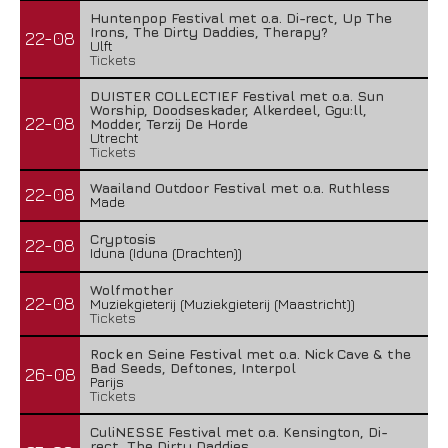
Huntenpop Festival met o.a. Di-rect, Up The
Irons, The Dirty Daddies, Therapy?
22-08
Ulft
Tickets
DUISTER COLLECTIEF Festival met o.a. Sun
Worship, Doodseskader, Alkerdeel, Ggu:ll,
22-08
Modder, Terzij De Horde
Utrecht
Tickets
Waailand Outdoor Festival met o.a. Ruthless
22-08
Made
Cryptosis
22-08
Iduna (Iduna (Drachten))
Wolfmother
22-08
Muziekgieterij (Muziekgieterij (Maastricht))
Tickets
Rock en Seine Festival met o.a. Nick Cave & the
Bad Seeds, Deftones, Interpol
26-08
Parijs
Tickets
CuliNESSE Festival met o.a. Kensington, Di-
rect, The Dirty Daddies