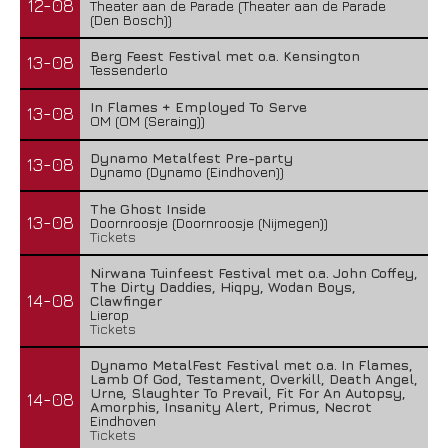
12-08
Theater aan de Parade (Theater aan de Parade
(Den Bosch))
Berg Feest Festival met o.a. Kensington
13-08
Tessenderlo
In Flames + Employed To Serve
13-08
OM (OM (Seraing))
Dynamo Metalfest Pre-party
13-08
Dynamo (Dynamo (Eindhoven))
The Ghost Inside
13-08
Doornroosje (Doornroosje (Nijmegen))
Tickets
Nirwana Tuinfeest Festival met o.a. John Coffey,
The Dirty Daddies, Hiqpy, Wodan Boys,
14-08
Clawfinger
Lierop
Tickets
Dynamo MetalFest Festival met o.a. In Flames,
Lamb Of God, Testament, Overkill, Death Angel,
Urne, Slaughter To Prevail, Fit For An Autopsy,
14-08
Amorphis, Insanity Alert, Primus, Necrot
Eindhoven
Tickets