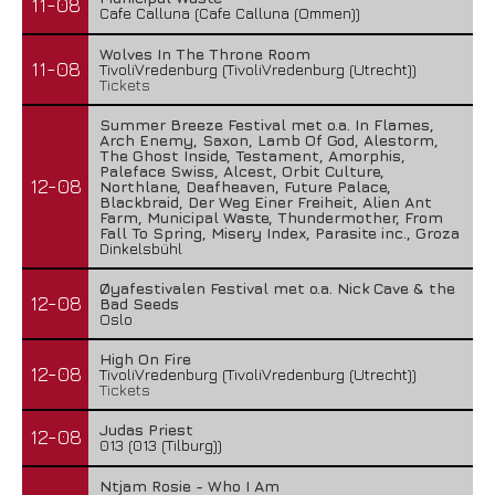
11-08
Cafe Calluna (Cafe Calluna (Ommen))
Wolves In The Throne Room
11-08
TivoliVredenburg (TivoliVredenburg (Utrecht))
Tickets
Summer Breeze Festival met o.a. In Flames,
Arch Enemy, Saxon, Lamb Of God, Alestorm,
The Ghost Inside, Testament, Amorphis,
Paleface Swiss, Alcest, Orbit Culture,
12-08
Northlane, Deafheaven, Future Palace,
Blackbraid, Der Weg Einer Freiheit, Alien Ant
Farm, Municipal Waste, Thundermother, From
Fall To Spring, Misery Index, Parasite inc., Groza
Dinkelsbühl
Øyafestivalen Festival met o.a. Nick Cave & the
12-08
Bad Seeds
Oslo
High On Fire
12-08
TivoliVredenburg (TivoliVredenburg (Utrecht))
Tickets
Judas Priest
12-08
013 (013 (Tilburg))
Ntjam Rosie - Who I Am