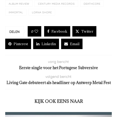
ALBUM REVIEW
CENTURY MEDIA RECORDS
DEATHCORE
IMMORTAL
LORNA SHORE
Facebook
Twitter
0
DELEN
Pinterest
Linkedin
Email
vorig bericht
Eerste single voor het Portugese Subversive
volgend bericht
Living Gate debuteert als headliner op Antwerp Metal Fest
KIJK OOK EENS NAAR