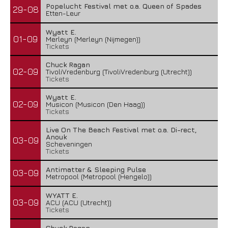
Popelucht Festival met o.a. Queen of Spades
29-08
Etten-Leur
Wyatt E.
01-09
Merleyn (Merleyn (Nijmegen))
Tickets
Chuck Ragan
02-09
TivoliVredenburg (TivoliVredenburg (Utrecht))
Tickets
Wyatt E.
02-09
Musicon (Musicon (Den Haag))
Tickets
Live On The Beach Festival met o.a. Di-rect,
Anouk
03-09
Scheveningen
Tickets
Antimatter & Sleeping Pulse
03-09
Metropool (Metropool (Hengelo))
WYATT E.
03-09
ACU (ACU (Utrecht))
Tickets
Chuck Ragan