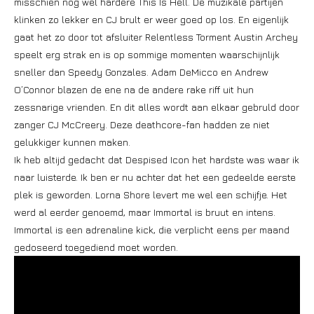
misschien nog wel hardere This Is Hell. De muzikale partijen
klinken zo lekker en CJ brult er weer goed op los. En eigenlijk
gaat het zo door tot afsluiter Relentless Torment Austin Archey
speelt erg strak en is op sommige momenten waarschijnlijk
sneller dan Speedy Gonzales. Adam DeMicco en Andrew
O’Connor blazen de ene na de andere rake riff uit hun
zessnarige vrienden. En dit alles wordt aan elkaar gebruld door
zanger CJ McCreery. Deze deathcore-fan hadden ze niet
gelukkiger kunnen maken.
Ik heb altijd gedacht dat Despised Icon het hardste was waar ik
naar luisterde. Ik ben er nu achter dat het een gedeelde eerste
plek is geworden. Lorna Shore levert me wel een schijfje. Het
werd al eerder genoemd, maar Immortal is bruut en intens.
Immortal is een adrenaline kick, die verplicht eens per maand
gedoseerd toegediend moet worden.