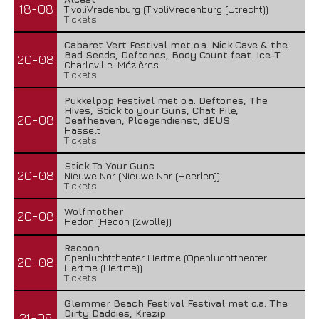
18-08
TivoliVredenburg (TivoliVredenburg (Utrecht))
Tickets
Cabaret Vert Festival met o.a. Nick Cave & the
Bad Seeds, Deftones, Body Count feat. Ice-T
20-08
Charleville-Mézières
Tickets
Pukkelpop Festival met o.a. Deftones, The
Hives, Stick to your Guns, Chat Pile,
20-08
Deafheaven, Ploegendienst, dEUS
Hasselt
Tickets
Stick To Your Guns
20-08
Nieuwe Nor (Nieuwe Nor (Heerlen))
Tickets
Wolfmother
20-08
Hedon (Hedon (Zwolle))
Racoon
Openluchttheater Hertme (Openluchttheater
20-08
Hertme (Hertme))
Tickets
Glemmer Beach Festival Festival met o.a. The
Dirty Daddies, Krezip
21-08