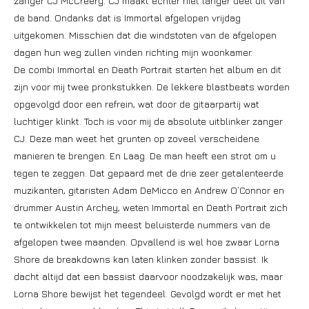
zanger CJ McCreery. CJ maakt echter niet langer deel uit van
de band. Ondanks dat is Immortal afgelopen vrijdag
uitgekomen. Misschien dat die windstoten van de afgelopen
dagen hun weg zullen vinden richting mijn woonkamer.
De combi Immortal en Death Portrait starten het album en dit
zijn voor mij twee pronkstukken. De lekkere blastbeats worden
opgevolgd door een refrein, wat door de gitaarpartij wat
luchtiger klinkt. Toch is voor mij de absolute uitblinker zanger
CJ. Deze man weet het grunten op zoveel verscheidene
manieren te brengen. En Laag. De man heeft een strot om u
tegen te zeggen. Dat gepaard met de drie zeer getalenteerde
muzikanten, gitaristen Adam DeMicco en Andrew O’Connor en
drummer Austin Archey, weten Immortal en Death Portrait zich
te ontwikkelen tot mijn meest beluisterde nummers van de
afgelopen twee maanden. Opvallend is wel hoe zwaar Lorna
Shore de breakdowns kan laten klinken zonder bassist. Ik
dacht altijd dat een bassist daarvoor noodzakelijk was, maar
Lorna Shore bewijst het tegendeel. Gevolgd wordt er met het