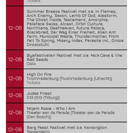
Tickets
Summer Breeze Festival met o.a. In Flames,
Arch Enemy, Saxon, Lamb Of God, Alestorm,
The Ghost Inside, Testament, Amorphis,
Paleface Swiss, Alcest, Orbit Culture,
12-08
Northlane, Deafheaven, Future Palace,
Blackbraid, Der Weg Einer Freiheit, Alien Ant
Farm, Municipal Waste, Thundermother, From
Fall To Spring, Misery Index, Parasite inc., Groza
Dinkelsbühl
Øyafestivalen Festival met o.a. Nick Cave & the
12-08
Bad Seeds
Oslo
High On Fire
12-08
TivoliVredenburg (TivoliVredenburg (Utrecht))
Tickets
Judas Priest
12-08
013 (013 (Tilburg))
Ntjam Rosie - Who I Am
12-08
Theater aan de Parade (Theater aan de Parade
(Den Bosch))
Berg Feest Festival met o.a. Kensington
13-08
Tessenderlo