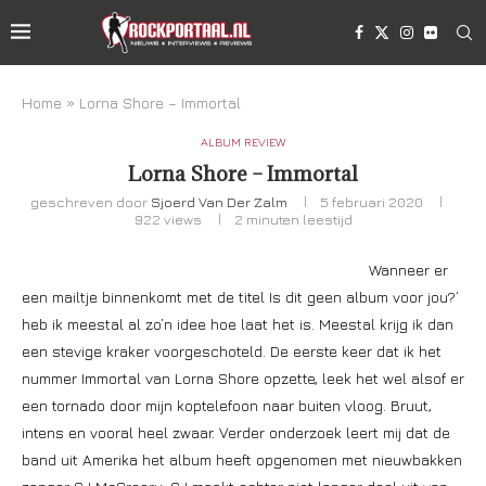
Home
»
Lorna Shore – Immortal
ALBUM REVIEW
Lorna Shore – Immortal
geschreven door
Sjoerd Van Der Zalm
5 februari 2020
922
views
2 minuten leestijd
Wanneer er
een mailtje binnenkomt met de titel Is dit geen album voor jou?’
heb ik meestal al zo’n idee hoe laat het is. Meestal krijg ik dan
een stevige kraker voorgeschoteld. De eerste keer dat ik het
nummer Immortal van Lorna Shore opzette, leek het wel alsof er
een tornado door mijn koptelefoon naar buiten vloog. Bruut,
intens en vooral heel zwaar. Verder onderzoek leert mij dat de
band uit Amerika het album heeft opgenomen met nieuwbakken