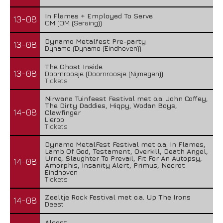
In Flames + Employed To Serve
13-08
OM (OM (Seraing))
Dynamo Metalfest Pre-party
13-08
Dynamo (Dynamo (Eindhoven))
The Ghost Inside
13-08
Doornroosje (Doornroosje (Nijmegen))
Tickets
Nirwana Tuinfeest Festival met o.a. John Coffey,
The Dirty Daddies, Hiqpy, Wodan Boys,
14-08
Clawfinger
Lierop
Tickets
Dynamo MetalFest Festival met o.a. In Flames,
Lamb Of God, Testament, Overkill, Death Angel,
Urne, Slaughter To Prevail, Fit For An Autopsy,
14-08
Amorphis, Insanity Alert, Primus, Necrot
Eindhoven
Tickets
Zeeltje Rock Festival met o.a. Up The Irons
14-08
Deest
Alcest