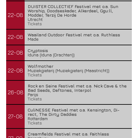
DUISTER COLLECTIEF Festival met o.a. Sun
Worship, Doodseskader, Alkerdeel, Ggu:ll,
22-08
Modder, Terzij De Horde
Utrecht
Tickets
Waailand Outdoor Festival met o.a. Ruthless
22-08
Made
Cryptosis
22-08
Iduna (Iduna (Drachten))
Wolfmother
22-08
Muziekgieterij (Muziekgieterij (Maastricht))
Tickets
Rock en Seine Festival met o.a. Nick Cave & the
Bad Seeds, Deftones, Interpol
26-08
Parijs
Tickets
CuliNESSE Festival met o.a. Kensington, Di-
rect, The Dirty Daddies
27-08
Rotterdam
Tickets
Creamfields Festival met o.a. Faithless