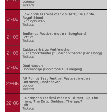
Lemmer
Tickets
Lowlands Festival met o.a. Terzij De Horde,
Royal Blood
21-08
Biddinghuizen
Tickets
Badlands Festival met o.a. Bongloard
21-08
Lottum
Tickets
Zuiderpark Live: Wolfmother
21-08
Zuiderparktheater (Zuiderparktheater (Den Haag))
Tickets
Deafheaven
21-08
Doornroosje (Doornroosje (Nijmegen))
All Points East Festival Festival met o.a.
Deftones, Deafheaven
22-08
London
Tickets
Huntenpop Festival met o.a. Di-rect, Up The
Irons, The Dirty Daddies, Therapy?
22-08
Ulft
Tickets