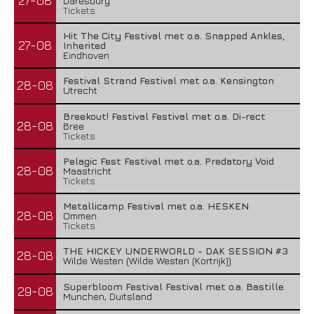
27-08
Daresbury
Tickets
Hit The City Festival met o.a. Snapped Ankles,
27-08
Inherited
Eindhoven
Festival Strand Festival met o.a. Kensington
28-08
Utrecht
Breekout! Festival Festival met o.a. Di-rect
28-08
Bree
Tickets
Pelagic Fest Festival met o.a. Predatory Void
28-08
Maastricht
Tickets
Metallicamp Festival met o.a. HESKEN
28-08
Ommen
Tickets
THE HICKEY UNDERWORLD - DAK SESSION #3
28-08
Wilde Westen (Wilde Westen (Kortrijk))
Superbloom Festival Festival met o.a. Bastille
29-08
Munchen, Duitsland