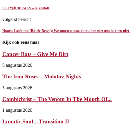
SETYØURSAILS – Nightfall
volgend bericht
Noora Louhimo (Battle Beast): We moeten muziek maken met ons hart en niet k
Kijk ook eens naar
Cancer Bats – Give Me Dirt
5 augustus 2026
The Iron Roses – Molotov Nights
5 augustus 2026
Combichrist – The Venom In The Mouth Of...
1 augustus 2026
Lunatic Soul – Transition II