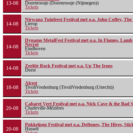
13-08
Doornroosje (Doornroosje (Nijmegen))
Tickets
Nirwana Tuinfeest Festival met o.a. John Coffey, Th
14-08
Lierop
Tickets
Dynamo MetalFest Festival met o.a. In Flames, Lamb O
Necrot
14-08
Eindhoven
Tickets
Zeeltje Rock Festival met o.a. Up The Irons
14-08
Deest
Alcest
18-08
TivoliVredenburg (TivoliVredenburg (Utrecht))
Tickets
Cabaret Vert Festival met o.a. Nick Cave & the Bad S
20-08
Charleville-Mézières
Tickets
Pukkelpop Festival met o.a. Deftones, The Hives, Sti
20-08
Hasselt
Tickets