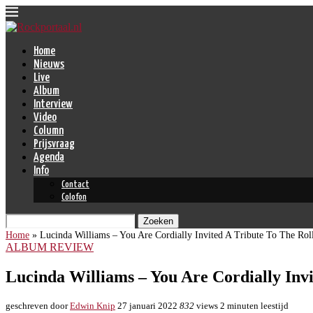
Home
Nieuws
Live
Album
Interview
Video
Column
Prijsvraag
Agenda
Info
Contact
Colofon
Zoeken
Home
»
Lucinda Williams – You Are Cordially Invited A Tribute To The Roll
ALBUM REVIEW
Lucinda Williams – You Are Cordially Invi
geschreven door
Edwin Knip
27 januari 2022
832
views
2 minuten leestijd