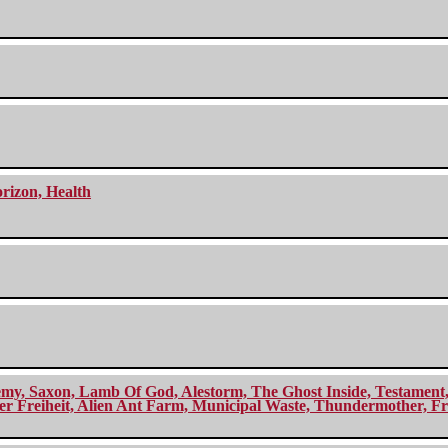
orizon, Health
my, Saxon, Lamb Of God, Alestorm, The Ghost Inside, Testament, A
r Freiheit, Alien Ant Farm, Municipal Waste, Thundermother, Fro