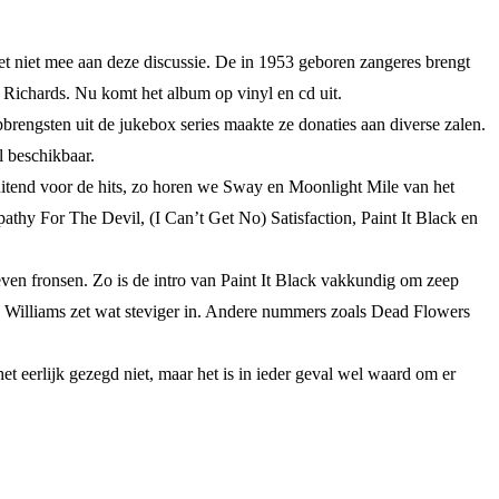
doet niet mee aan deze discussie. De in 1953 geboren zangeres brengt
 Richards. Nu komt het album op vinyl en cd uit.
ngsten uit de jukebox series maakte ze donaties aan diverse zalen.
 beschikbaar.
sluitend voor de hits, zo horen we Sway en Moonlight Mile van het
hy For The Devil, (I Can’t Get No) Satisfaction, Paint It Black en
ven fronsen. Zo is de intro van Paint It Black vakkundig om zeep
d, Williams zet wat steviger in. Andere nummers zoals Dead Flowers
 eerlijk gezegd niet, maar het is in ieder geval wel waard om er