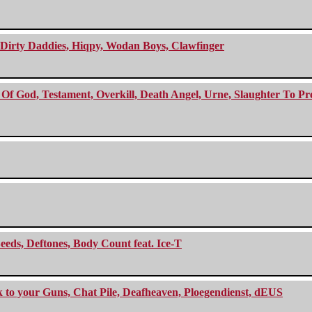
e Dirty Daddies, Hiqpy, Wodan Boys, Clawfinger
f God, Testament, Overkill, Death Angel, Urne, Slaughter To Prev
eeds, Deftones, Body Count feat. Ice-T
ck to your Guns, Chat Pile, Deafheaven, Ploegendienst, dEUS