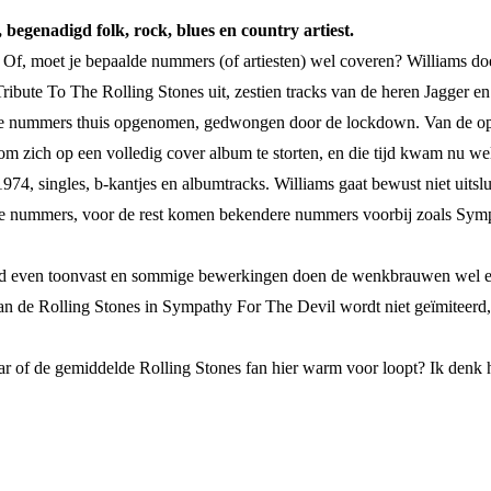
begenadigd folk, rock, blues en country artiest.
ver. Of, moet je bepaalde nummers (of artiesten) wel coveren? Williams 
ibute To The Rolling Stones uit, zestien tracks van de heren Jagger en
de nummers thuis opgenomen, gedwongen door de lockdown. Van de opbre
 zich op een volledig cover album te storten, en die tijd kwam nu wel
1974, singles, b-kantjes en albumtracks. Williams gaat bewust niet uit
e nummers, voor de rest komen bekendere nummers voorbij zoals Sympat
altijd even toonvast en sommige bewerkingen doen de wenkbrauwen wel e
 van de Rolling Stones in Sympathy For The Devil wordt niet geïmiteer
of de gemiddelde Rolling Stones fan hier warm voor loopt? Ik denk het