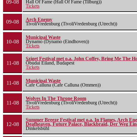
09-08
Hall Of Fame (Hall Of Fame (Tilburg))
Tickets
Arch Enemy
09-08
TivoliVredenburg (TivoliVredenburg (Utrecht))
Municipal Waste
10-08
Dynamo (Dynamo (Eindhoven))
Tickets
Sziget Festival met o.a. John Coffey, Bring Me The H
11-08
Óbudai Eiland, Budapest
Tickets
Municipal Waste
11-08
Cafe Calluna (Cafe Calluna (Ommen))
Wolves In The Throne Room
11-08
TivoliVredenburg (TivoliVredenburg (Utrecht))
Tickets
Summer Breeze Festival met o.a. In Flames, Arch Ene
12-08
Deafheaven, Future Palace, Blackbraid, Der Weg Eine
Dinkelsbühl