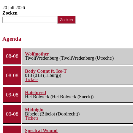
20 juli 2026
Zoeken
Zoeken
Agenda
Wolfmother
08-08
TivoliVredenburg (TivoliVredenburg (Utrecht))
Body Count ft. Ice-T
08-08
013 (013 (Tilburg))
Tickets
Hatebreed
09-08
Het Bolwerk (Het Bolwerk (Sneek))
Midnight
09-08
Bibelot (Bibelot (Dordrecht))
Tickets
Spectral Wound