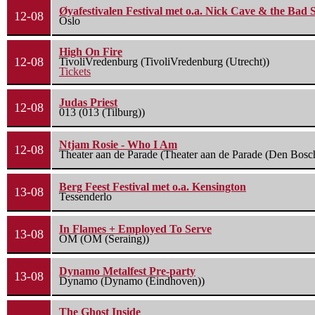
Øyafestivalen Festival met o.a. Nick Cave & the Bad 
12-08
Oslo
High On Fire
12-08
TivoliVredenburg (TivoliVredenburg (Utrecht))
Tickets
Judas Priest
12-08
013 (013 (Tilburg))
Ntjam Rosie - Who I Am
12-08
Theater aan de Parade (Theater aan de Parade (Den Bosc
Berg Feest Festival met o.a. Kensington
13-08
Tessenderlo
In Flames + Employed To Serve
13-08
OM (OM (Seraing))
Dynamo Metalfest Pre-party
13-08
Dynamo (Dynamo (Eindhoven))
The Ghost Inside