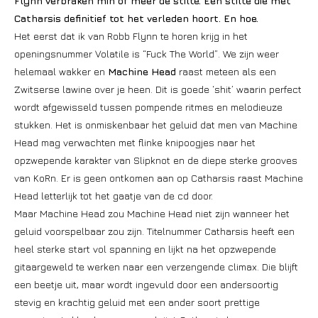
Flynn verbraken min of meer de stilte. Een stilte die met
Catharsis definitief tot het verleden hoort. En hoe.
Het eerst dat ik van Robb Flynn te horen krijg in het
openingsnummer Volatile is “Fuck The World”. We zijn weer
helemaal wakker en
Machine Head
raast meteen als een
Zwitserse lawine over je heen. Dit is goede ‘shit’ waarin perfect
wordt afgewisseld tussen pompende ritmes en melodieuze
stukken. Het is onmiskenbaar het geluid dat men van Machine
Head mag verwachten met flinke knipoogjes naar het
opzwepende karakter van Slipknot en de diepe sterke grooves
van KoRn. Er is geen ontkomen aan op Catharsis raast Machine
Head letterlijk tot het gaatje van de cd door.
Maar Machine Head zou Machine Head niet zijn wanneer het
geluid voorspelbaar zou zijn. Titelnummer Catharsis heeft een
heel sterke start vol spanning en lijkt na het opzwepende
gitaargeweld te werken naar een verzengende climax. Die blijft
een beetje uit, maar wordt ingevuld door een andersoortig
stevig en krachtig geluid met een ander soort prettige