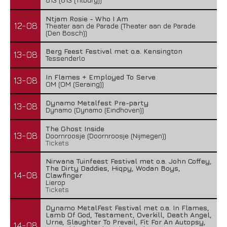
Ntjam Rosie - Who I Am
12-08
Theater aan de Parade (Theater aan de Parade
(Den Bosch))
Berg Feest Festival met o.a. Kensington
13-08
Tessenderlo
In Flames + Employed To Serve
13-08
OM (OM (Seraing))
Dynamo Metalfest Pre-party
13-08
Dynamo (Dynamo (Eindhoven))
The Ghost Inside
13-08
Doornroosje (Doornroosje (Nijmegen))
Tickets
Nirwana Tuinfeest Festival met o.a. John Coffey,
The Dirty Daddies, Hiqpy, Wodan Boys,
14-08
Clawfinger
Lierop
Tickets
Dynamo MetalFest Festival met o.a. In Flames,
Lamb Of God, Testament, Overkill, Death Angel,
Urne, Slaughter To Prevail, Fit For An Autopsy,
14-08