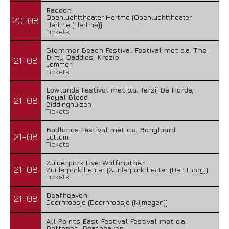
Racoon
Openluchttheater Hertme (Openluchttheater
20-08
Hertme (Hertme))
Tickets
Glemmer Beach Festival Festival met o.a. The
Dirty Daddies, Krezip
21-08
Lemmer
Tickets
Lowlands Festival met o.a. Terzij De Horde,
Royal Blood
21-08
Biddinghuizen
Tickets
Badlands Festival met o.a. Bongloard
21-08
Lottum
Tickets
Zuiderpark Live: Wolfmother
21-08
Zuiderparktheater (Zuiderparktheater (Den Haag))
Tickets
Deafheaven
21-08
Doornroosje (Doornroosje (Nijmegen))
All Points East Festival Festival met o.a.
Deftones, Deafheaven