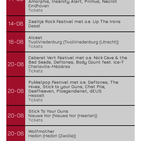
Amorphis, Insanity Alert, Primus, Necrot
Eindhoven
Tickets
Zeeltje Rock Festival met o.a. Up The Irons
14-08
Deest
Alcest
18-08
TivoliVredenburg (TivoliVredenburg (Utrecht))
Tickets
Cabaret Vert Festival met o.a. Nick Cave & the
Bad Seeds, Deftones, Body Count feat. Ice-T
20-08
Charleville-Mézières
Tickets
Pukkelpop Festival met o.a. Deftones, The
Hives, Stick to your Guns, Chat Pile,
20-08
Deafheaven, Ploegendienst, dEUS
Hasselt
Tickets
Stick To Your Guns
20-08
Nieuwe Nor (Nieuwe Nor (Heerlen))
Tickets
Wolfmother
20-08
Hedon (Hedon (Zwolle))