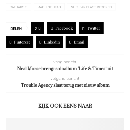
CATHARSIS
MACHINE HEAD
NUCLEAR BLAST RECORDS
Facebook
Twitter
0
DELEN
Pinterest
Linkedin
Email
vorig bericht
Neal Morse brengt soloalbum ‘Life & Times’ uit
volgend bericht
Trouble Agency slaat terug met nieuw album
KIJK OOK EENS NAAR