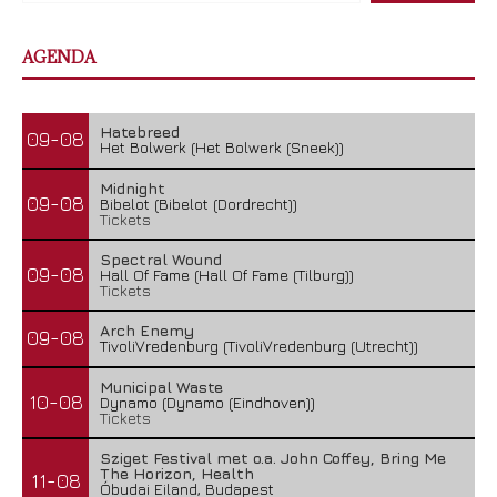
AGENDA
Hatebreed
09-08
Het Bolwerk (Het Bolwerk (Sneek))
Midnight
09-08
Bibelot (Bibelot (Dordrecht))
Tickets
Spectral Wound
09-08
Hall Of Fame (Hall Of Fame (Tilburg))
Tickets
Arch Enemy
09-08
TivoliVredenburg (TivoliVredenburg (Utrecht))
Municipal Waste
10-08
Dynamo (Dynamo (Eindhoven))
Tickets
Sziget Festival met o.a. John Coffey, Bring Me
The Horizon, Health
11-08
Óbudai Eiland, Budapest