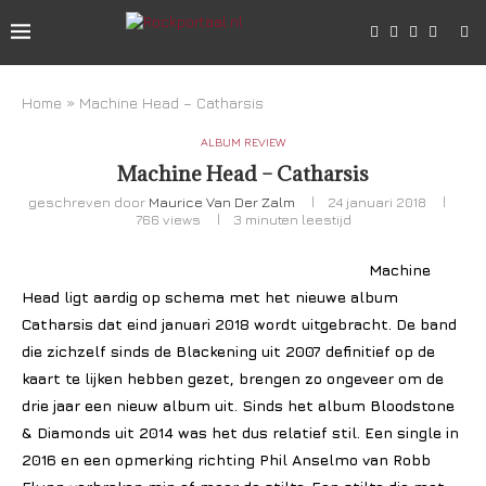
Home
»
Machine Head – Catharsis
ALBUM REVIEW
Machine Head – Catharsis
geschreven door
Maurice Van Der Zalm
24 januari 2018
766
views
3 minuten leestijd
Machine
Head ligt aardig op schema met het nieuwe album
Catharsis dat eind januari 2018 wordt uitgebracht. De band
die zichzelf sinds de Blackening uit 2007 definitief op de
kaart te lijken hebben gezet, brengen zo ongeveer om de
drie jaar een nieuw album uit. Sinds het album Bloodstone
& Diamonds uit 2014 was het dus relatief stil. Een single in
2016 en een opmerking richting Phil Anselmo van Robb