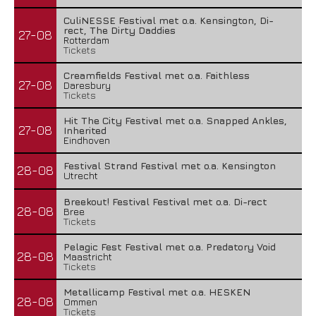
CuliNESSE Festival met o.a. Kensington, Di-
rect, The Dirty Daddies
27-08
Rotterdam
Tickets
Creamfields Festival met o.a. Faithless
27-08
Daresbury
Tickets
Hit The City Festival met o.a. Snapped Ankles,
27-08
Inherited
Eindhoven
Festival Strand Festival met o.a. Kensington
28-08
Utrecht
Breekout! Festival Festival met o.a. Di-rect
28-08
Bree
Tickets
Pelagic Fest Festival met o.a. Predatory Void
28-08
Maastricht
Tickets
Metallicamp Festival met o.a. HESKEN
28-08
Ommen
Tickets