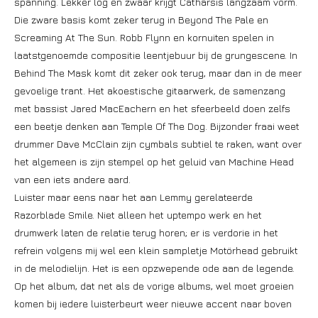
spanning. Lekker log en zwaar krijgt Catharsis langzaam vorm.
Die zware basis komt zeker terug in Beyond The Pale en
Screaming At The Sun. Robb Flynn en kornuiten spelen in
laatstgenoemde compositie leentjebuur bij de grungescene. In
Behind The Mask komt dit zeker ook terug, maar dan in de meer
gevoelige trant. Het akoestische gitaarwerk, de samenzang
met bassist Jared MacEachern en het sfeerbeeld doen zelfs
een beetje denken aan Temple Of The Dog. Bijzonder fraai weet
drummer Dave McClain zijn cymbals subtiel te raken, want over
het algemeen is zijn stempel op het geluid van Machine Head
van een iets andere aard.
Luister maar eens naar het aan Lemmy gerelateerde
Razorblade Smile. Niet alleen het uptempo werk en het
drumwerk laten de relatie terug horen; er is verdorie in het
refrein volgens mij wel een klein sampletje Motörhead gebruikt
in de melodielijn. Het is een opzwepende ode aan de legende.
Op het album, dat net als de vorige albums, wel moet groeien
komen bij iedere luisterbeurt weer nieuwe accent naar boven