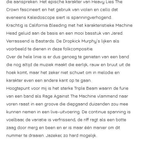
die aanspreken. Het epische karakter van Heavy Lies The
Crown fascineert en het gebruik van violen en cello dat
eveneens Kaleidoscope siert is spanningverhogend.
Krachtig is California Bleeding met het karakteristieke Machine
Head geluid aan de basis en een mooi basstuk van Jared.
Verrassend is Bastards. De Dropkick Murphy’s lijken als
voorbeeld te dienen in deze folkcompositie.
Over de hele linie is er dus genoeg te genieten van een band
die nog altijd de muziek maakt die eerlijk, rauw en bruut uit de
hoek komt, maar het zeker niet schuwt om in melodie en
karakter even een andere kant op te gaan.
Hoogtepunt voor mij is het sterke Triple Beam waarin de furie
van een band als Rage Against The Machine vlammend naar
voren raast in een groove die diepgaand duizenden zou mee
kunnen nemen in een live-uitvoering. De continue spanning is
voelbaar, de variatie is verfrissend, de riff ragt als een botte
zaag door merg en been en er is maar één manier om dit
nummer te draaien. Jazeker, zo hard mogelijk.