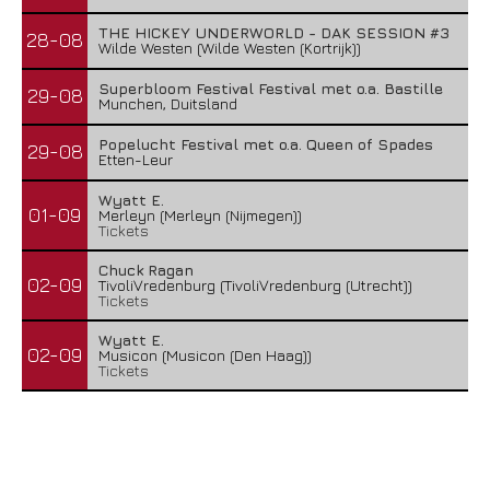
THE HICKEY UNDERWORLD - DAK SESSION #3
28-08
Wilde Westen (Wilde Westen (Kortrijk))
Superbloom Festival Festival met o.a. Bastille
29-08
Munchen, Duitsland
Popelucht Festival met o.a. Queen of Spades
29-08
Etten-Leur
Wyatt E.
01-09
Merleyn (Merleyn (Nijmegen))
Tickets
Chuck Ragan
02-09
TivoliVredenburg (TivoliVredenburg (Utrecht))
Tickets
Wyatt E.
02-09
Musicon (Musicon (Den Haag))
Tickets