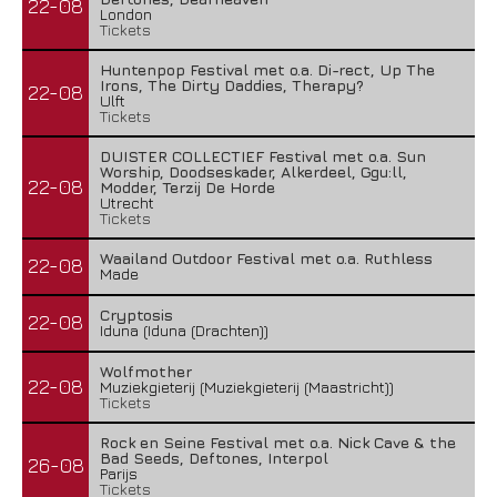
22-08
London
Tickets
Huntenpop Festival met o.a. Di-rect, Up The
Irons, The Dirty Daddies, Therapy?
22-08
Ulft
Tickets
DUISTER COLLECTIEF Festival met o.a. Sun
Worship, Doodseskader, Alkerdeel, Ggu:ll,
22-08
Modder, Terzij De Horde
Utrecht
Tickets
Waailand Outdoor Festival met o.a. Ruthless
22-08
Made
Cryptosis
22-08
Iduna (Iduna (Drachten))
Wolfmother
22-08
Muziekgieterij (Muziekgieterij (Maastricht))
Tickets
Rock en Seine Festival met o.a. Nick Cave & the
Bad Seeds, Deftones, Interpol
26-08
Parijs
Tickets