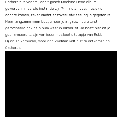
Catharsis is voor mij een typisch Machine Head album
geworden. In eerste instantie zijn 74 minuten veel muziek om
door te komen, zeker omdat er zoveel afwisseling in gegoten is.
Maar langzaam maar beetje hoor je al gauw hoe uiterst
geraffineerd ook dit album weer in elkaar zit. Je hoeft niet altijd
gecharmeerd te zijn van ieder muzikaal uitstapje van Robb
Flynn en kornuiten, maar aan kwaliteit valt niet te ontkomen op
Catharsis.