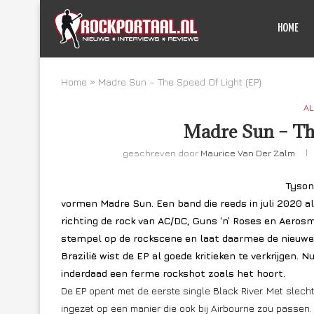
HOME
Home
»
Madre Sun – The Speed Of Light (EP)
AL
Madre Sun – The
geschreven door
Maurice Van Der Zalm
Tyson
vormen Madre Sun. Een band die reeds in juli 2020 a
richting de rock van AC/DC, Guns ‘n’ Roses en Aeros
stempel op de rockscene en laat daarmee de nieuwe 
Brazilië wist de EP al goede kritieken te verkrijgen. 
inderdaad een ferme rockshot zoals het hoort.
De EP opent met de eerste single Black River. Met slecht
ingezet op een manier die ook bij Airbourne zou passen