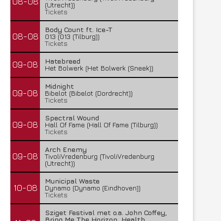
08-08
(Utrecht))
Tickets
Body Count ft. Ice-T
08-08
013 (013 (Tilburg))
Tickets
Hatebreed
09-08
Het Bolwerk (Het Bolwerk (Sneek))
Midnight
09-08
Bibelot (Bibelot (Dordrecht))
Tickets
Spectral Wound
09-08
Hall Of Fame (Hall Of Fame (Tilburg))
Tickets
Arch Enemy
09-08
TivoliVredenburg (TivoliVredenburg
(Utrecht))
Municipal Waste
10-08
Dynamo (Dynamo (Eindhoven))
Tickets
Sziget Festival met o.a. John Coffey,
Bring Me The Horizon, Health