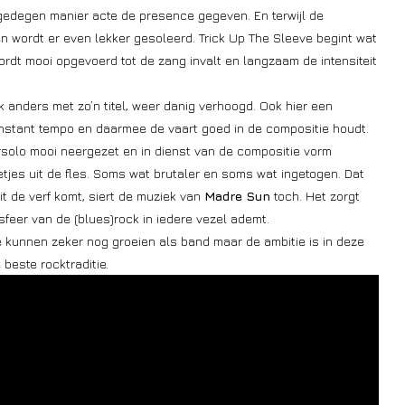
 gedegen manier acte de presence gegeven. En terwijl de
en wordt er even lekker gesoleerd. Trick Up The Sleeve begint wat
ordt mooi opgevoerd tot de zang invalt en langzaam de intensiteit
 anders met zo’n titel, weer danig verhoogd. Ook hier een
 constant tempo en daarmee de vaart goed in de compositie houdt.
rsolo mooi neergezet en in dienst van de compositie vorm
etjes uit de fles. Soms wat brutaler en soms wat ingetogen. Dat
t de verf komt, siert de muziek van
Madre Sun
toch. Het zorgt
sfeer van de (blues)rock in iedere vezel ademt.
Ze kunnen zeker nog groeien als band maar de ambitie is in deze
beste rocktraditie.