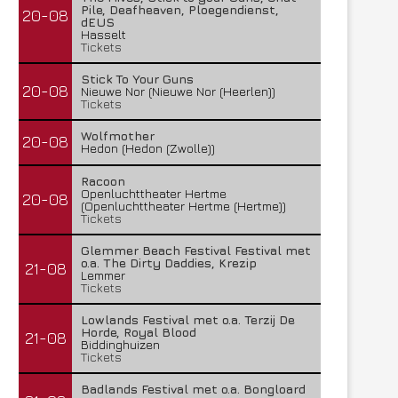
Pile, Deafheaven, Ploegendienst,
20-08
dEUS
Hasselt
Tickets
Stick To Your Guns
20-08
Nieuwe Nor (Nieuwe Nor (Heerlen))
Tickets
Wolfmother
20-08
Hedon (Hedon (Zwolle))
Racoon
Openluchttheater Hertme
20-08
(Openluchttheater Hertme (Hertme))
Tickets
Glemmer Beach Festival Festival met
o.a. The Dirty Daddies, Krezip
21-08
Lemmer
Tickets
Lowlands Festival met o.a. Terzij De
Horde, Royal Blood
21-08
Biddinghuizen
Tickets
Badlands Festival met o.a. Bongloard