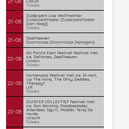
21-08
Lottum
Tickets
Zuiderpark Live: Wolfmother
Zuiderparktheater (Zuiderparktheater
21-08
(Den Haag))
Tickets
Deafheaven
21-08
Doornroosje (Doornroosje (Nijmegen))
All Points East Festival Festival met
o.a. Deftones, Deafheaven
22-08
London
Tickets
Huntenpop Festival met o.a. Di-rect,
Up The Irons, The Dirty Daddies,
22-08
Therapy?
Ulft
Tickets
DUISTER COLLECTIEF Festival met
o.a. Sun Worship, Doodseskader,
Alkerdeel, Ggu:ll, Modder, Terzij De
22-08
Horde
Utrecht
Tickets