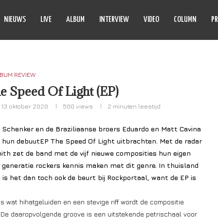
NIEUWS
LIVE
ALBUM
INTERVIEW
VIDEO
COLUMN
PR
BUM REVIEW
 Speed Of Light (EP)
13 oktober 2020
500
views
2 minuten leestijd
 Schenker en de Braziliaanse broers Eduardo en Matt Cavina
l hun debuutEP The Speed Of Light uitbrachten. Met de radar
mith zet de band met de vijf nieuwe composities hun eigen
generatie rockers kennis maken met dit genre. In thuisland
Nu is het dan toch ook de beurt bij Rockportaal, want de EP is
s wat hihatgeluiden en een stevige riff wordt de compositie
. De daaropvolgende groove is een uitstekende petrischaal voor