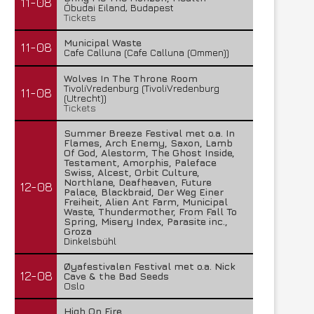
11-08
Óbudai Eiland, Budapest
Tickets
Municipal Waste
11-08
Cafe Calluna (Cafe Calluna (Ommen))
Wolves In The Throne Room
TivoliVredenburg (TivoliVredenburg
11-08
(Utrecht))
Tickets
Summer Breeze Festival met o.a. In
Flames, Arch Enemy, Saxon, Lamb
Of God, Alestorm, The Ghost Inside,
Testament, Amorphis, Paleface
Swiss, Alcest, Orbit Culture,
Northlane, Deafheaven, Future
12-08
Palace, Blackbraid, Der Weg Einer
Freiheit, Alien Ant Farm, Municipal
Waste, Thundermother, From Fall To
Spring, Misery Index, Parasite inc.,
Groza
Dinkelsbühl
Øyafestivalen Festival met o.a. Nick
12-08
Cave & the Bad Seeds
Oslo
High On Fire