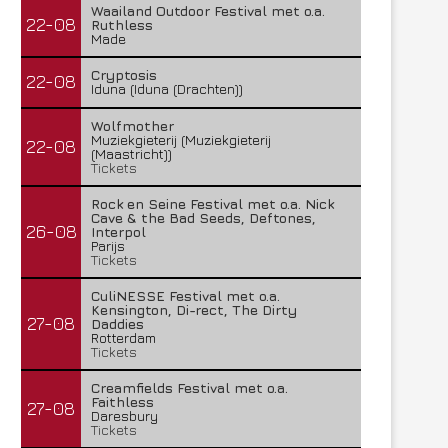
Waailand Outdoor Festival met o.a.
22-08
Ruthless
Made
Cryptosis
22-08
Iduna (Iduna (Drachten))
Wolfmother
Muziekgieterij (Muziekgieterij
22-08
(Maastricht))
Tickets
Rock en Seine Festival met o.a. Nick
Cave & the Bad Seeds, Deftones,
26-08
Interpol
Parijs
Tickets
CuliNESSE Festival met o.a.
Kensington, Di-rect, The Dirty
27-08
Daddies
Rotterdam
Tickets
Creamfields Festival met o.a.
Faithless
27-08
Daresbury
Tickets