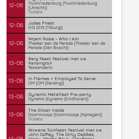
TivoliVredenburg (TivoliVredenburg
12-08
(Utrecht))
Tickets
Judas Priest
12-08
013 (013 (Tilburg))
Ntjam Rosie - Who I Am
12-08
Theater aan de Parade (Theater aan de
Parade (Den Bosch))
Berg Feest Festival met o.a.
13-08
Kensington
Tessenderlo
In Flames + Employed To Serve
13-08
OM (OM (Seraing))
Dynamo Metalfest Pre-party
13-08
Dynamo (Dynamo (Eindhoven))
The Ghost Inside
13-08
Doornroosje (Doornroosje (Nijmegen))
Tickets
Lunatic Soul – Transition II
Boneripper – Radiant In
Nirwana Tuinfeest Festival met o.a.
29 juli 2026
27 juli 2026
John Coffey, The Dirty Daddies,
14-08
Hiqpy, Wodan Boys, Clawfinger