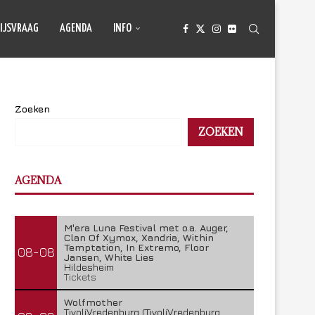
IJSVRAAG
AGENDA
INFO
Zoeken
ZOEKEN
AGENDA
M'era Luna Festival met o.a. Auger,
Clan Of Xymox, Xandria, Within
Temptation, In Extremo, Floor
08-08
Jansen, White Lies
Hildesheim
Tickets
Wolfmother
TivoliVredenburg (TivoliVredenburg