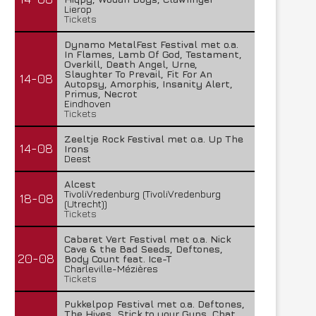
Lierop
Tickets
Dynamo MetalFest Festival met o.a.
In Flames, Lamb Of God, Testament,
Overkill, Death Angel, Urne,
Slaughter To Prevail, Fit For An
14-08
Autopsy, Amorphis, Insanity Alert,
Primus, Necrot
Eindhoven
Tickets
Zeeltje Rock Festival met o.a. Up The
14-08
Irons
Deest
Alcest
TivoliVredenburg (TivoliVredenburg
18-08
(Utrecht))
Tickets
Cabaret Vert Festival met o.a. Nick
Cave & the Bad Seeds, Deftones,
20-08
Body Count feat. Ice-T
Charleville-Mézières
Tickets
Pukkelpop Festival met o.a. Deftones,
The Hives, Stick to your Guns, Chat