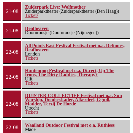
Zuiderpark Live: Wolfmother
21-08
Zuiderparktheater (Zuiderparktheater (Den Haag))
Tickets
Deafheaven
21-08
Doornroosje (Doornroosje (Nijmegen))
All Points East Festival Festival met o.a. Deftones,
Deafheaven
22-08
London
Tickets
Huntenpop Festival met o.a. Di-rect, Up The
Irons, The Dirty Daddies, Therapy?
22-08
Ulft
Tickets
DUISTER COLLECTIEF Festival met o.a. Sun
Worship, Doodseskader, Alkerdeel, Ggu:ll,
22-08
Modder, Terzij De Horde
Utrecht
Tickets
Waailand Outdoor Festival met o.a. Ruthless
22-08
Made