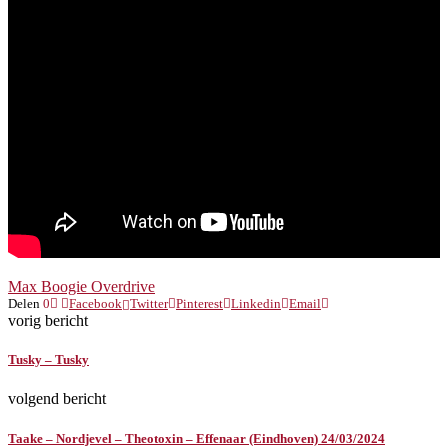
Max Boogie Overdrive
Delen
0
Facebook
Twitter
Pinterest
Linkedin
Email
vorig bericht
Tusky – Tusky
volgend bericht
Taake – Nordjevel – Theotoxin – Effenaar (Eindhoven) 24/03/2024