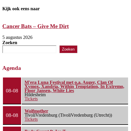
Kijk ook eens naar
Cancer Bats – Give Me Dirt
5 augustus 2026
5
Zoeken
Zoeken
Agenda
M'era Luna Festival met o.a. Auger, Clan Of
Xymox, Xandria, Within Temptation, In Extremo,
08-08
Floor Jansen, White Lies
Hildesheim
Tickets
Wolfmother
08-08
TivoliVredenburg (TivoliVredenburg (Utrecht))
Tickets