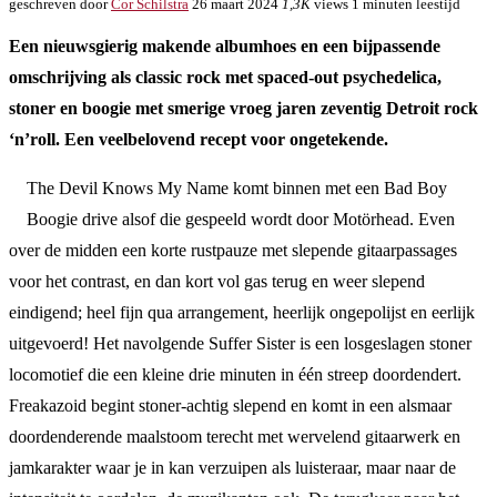
geschreven door
Cor Schilstra
26 maart 2024
1,3K
views
1 minuten leestijd
Een nieuwsgierig makende albumhoes en een bijpassende
omschrijving als classic rock met spaced-out psychedelica,
stoner en boogie met smerige vroeg jaren zeventig Detroit rock
‘n’roll. Een veelbelovend recept voor ongetekende.
The Devil Knows My Name komt binnen met een Bad Boy
Boogie drive alsof die gespeeld wordt door Motörhead. Even
over de midden een korte rustpauze met slepende gitaarpassages
voor het contrast, en dan kort vol gas terug en weer slepend
eindigend; heel fijn qua arrangement, heerlijk ongepolijst en eerlijk
uitgevoerd! Het navolgende Suffer Sister is een losgeslagen stoner
locomotief die een kleine drie minuten in één streep doordendert.
Freakazoid begint stoner-achtig slepend en komt in een alsmaar
doordenderende maalstoom terecht met wervelend gitaarwerk en
jamkarakter waar je in kan verzuipen als luisteraar, maar naar de