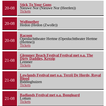
Stick To Your Guns
20-08
Nieuwe Nor (Nieuwe Nor (Heerlen))
Tickets
Wolfmother
20-08
Hedon (Hedon (Zwolle))
Racoon
Openluchttheater Hertme (Openluchttheater Hertme
20-08
(Hertme))
Tickets
Glemmer Beach Festival Festival met o.a. The
Dirty Daddies, Krezip
21-08
Lemmer
Tickets
Lowlands Festival met o.a. Terzij De Horde, Royal
Blood
21-08
Biddinghuizen
Tickets
Badlands Festival met o.a. Bongloard
21-08
Lottum
Tickets