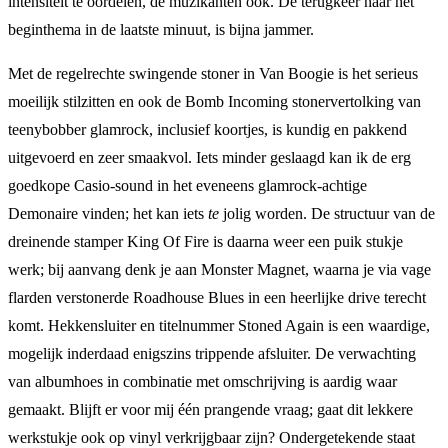
intensiteit te oordelen, de muzikanten ook. De terugkeer naar het
beginthema in de laatste minuut, is bijna jammer.
Met de regelrechte swingende stoner in Van Boogie is het serieus
moeilijk stilzitten en ook de Bomb Incoming stonervertolking van
teenybobber glamrock, inclusief koortjes, is kundig en pakkend
uitgevoerd en zeer smaakvol. Iets minder geslaagd kan ik de erg
goedkope Casio-sound in het eveneens glamrock-achtige
Demonaire vinden; het kan iets
te
jolig worden. De structuur van de
dreinende stamper King Of Fire is daarna weer een puik stukje
werk; bij aanvang denk je aan Monster Magnet, waarna je via vage
flarden verstonerde Roadhouse Blues in een heerlijke drive terecht
komt. Hekkensluiter en titelnummer Stoned Again is een waardige,
mogelijk inderdaad enigszins trippende afsluiter. De verwachting
van albumhoes in combinatie met omschrijving is aardig waar
gemaakt. Blijft er voor mij één prangende vraag; gaat dit lekkere
werkstukje ook op vinyl verkrijgbaar zijn? Ondergetekende staat