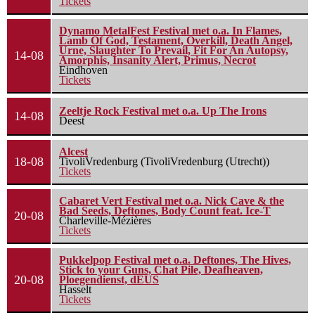
Tickets
Dynamo MetalFest Festival met o.a. In Flames,
Lamb Of God, Testament, Overkill, Death Angel,
Urne, Slaughter To Prevail, Fit For An Autopsy,
14-08
Amorphis, Insanity Alert, Primus, Necrot
Eindhoven
Tickets
Zeeltje Rock Festival met o.a. Up The Irons
14-08
Deest
Alcest
18-08
TivoliVredenburg (TivoliVredenburg (Utrecht))
Tickets
Cabaret Vert Festival met o.a. Nick Cave & the
Bad Seeds, Deftones, Body Count feat. Ice-T
20-08
Charleville-Mézières
Tickets
Pukkelpop Festival met o.a. Deftones, The Hives,
Stick to your Guns, Chat Pile, Deafheaven,
20-08
Ploegendienst, dEUS
Hasselt
Tickets