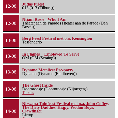
Judas Priest
12-08
013 (013 (Tilburg))
Ntjam Rosie - Who I Am
12-08
Theater aan de Parade (Theater aan de Parade (Den
Bosch))
Berg Feest Festival met o.a. Kensington
13-08
Tessenderlo
In Flames + Employed To Serve
13-08
OM (OM (Seraing))
Dynamo Metalfest Pre-party
13-08
Dynamo (Dynamo (Eindhoven))
The Ghost Inside
13-08
Doornroosje (Doornroosje (Nijmegen))
Tickets
Nirwana Tuinfeest Festival met o.a. John Coffey,
The Dirty Daddies, Hiqpy, Wodan Boys,
14-08
Clawfinger
Lierop