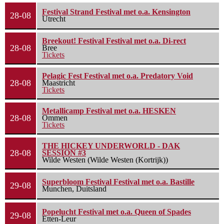
Festival Strand Festival met o.a. Kensington
28-08
Utrecht
Breekout! Festival Festival met o.a. Di-rect
28-08
Bree
Tickets
Pelagic Fest Festival met o.a. Predatory Void
28-08
Maastricht
Tickets
Metallicamp Festival met o.a. HESKEN
28-08
Ommen
Tickets
THE HICKEY UNDERWORLD - DAK
28-08
SESSION #3
Wilde Westen (Wilde Westen (Kortrijk))
Superbloom Festival Festival met o.a. Bastille
29-08
Munchen, Duitsland
Popelucht Festival met o.a. Queen of Spades
29-08
Etten-Leur