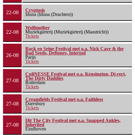
Cryptosis
22-08
Iduna (Iduna (Drachten))
Wolfmother
22-08
Muziekgieterij (Muziekgieterij (Maastricht))
Tickets
Rock en Seine Festival met o.a. Nick Cave & the
Bad Seeds, Deftones, Interpol
26-08
Parijs
Tickets
CuliNESSE Festival met o.a. Kensington, Di-rect,
The Dirty Daddies
27-08
Rotterdam
Tickets
Creamfields Festival met o.a. Faithless
27-08
Daresbury
Tickets
Hit The City Festival met o.a. Snapped Ankles,
27-08
Inherited
Eindhoven