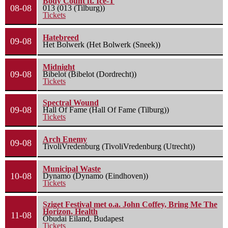
Body Count ft. Ice-T
08-08
013 (013 (Tilburg))
Tickets
Hatebreed
09-08
Het Bolwerk (Het Bolwerk (Sneek))
Midnight
09-08
Bibelot (Bibelot (Dordrecht))
Tickets
Spectral Wound
09-08
Hall Of Fame (Hall Of Fame (Tilburg))
Tickets
Arch Enemy
09-08
TivoliVredenburg (TivoliVredenburg (Utrecht))
Municipal Waste
10-08
Dynamo (Dynamo (Eindhoven))
Tickets
Sziget Festival met o.a. John Coffey, Bring Me The
Horizon, Health
11-08
Óbudai Eiland, Budapest
Tickets