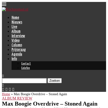
Home
Nieuws
Live
Album
Interview
Video
Column
Prijsvraag
Agenda
Info
Contact
Colofon
Zoeken
Home
»
Max Boogie Overdrive – Stoned Again
ALBUM REVIEW
Max Boogie Overdrive – Stoned Again