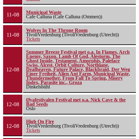
Municipal Waste
11-08
Cafe Calluna (Cafe Calluna (Ommen))
Wolves In The Throne Room
11-08
TivoliVredenburg (TivoliVredenburg (Utrecht))
Tickets
Summer Breeze Festival met o.a. In Flames, Arch
Enemy, Saxon, Lamb Of God, Alestorm, The
Ghost Inside, Testament, Amorphis, Paleface
Swiss, Alcest, Orbit Culture, Northlane,
12-08
Deafheaven, Future Palace, Blackbraid, Der Weg
Einer Freiheit, Alien Ant Farm, Municipal Waste,
Thundermother, From Fall To Spring, Misery
Index, Parasite inc., Groza
Dinkelsbühl
Øyafestivalen Festival met o.a. Nick Cave & the
12-08
Bad Seeds
Oslo
High On Fire
12-08
TivoliVredenburg (TivoliVredenburg (Utrecht))
Tickets