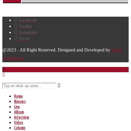
Facebook
Twitter
Instagram
Flickr
@2023 - All Right Reserved. Designed and Developed by
Harm
Lourenssen
Home
Nieuws
Live
Album
Interview
Video
Column